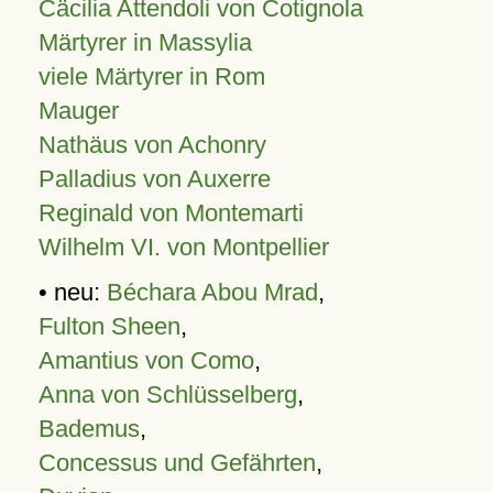
Cäcilia Attendoli von Cotignola
Märtyrer in Massylia
viele Märtyrer in Rom
Mauger
Nathäus von Achonry
Palladius von Auxerre
Reginald von Montemarti
Wilhelm VI. von Montpellier
• neu:
Béchara Abou Mrad
,
Fulton Sheen
,
Amantius von Como
,
Anna von Schlüsselberg
,
Bademus
,
Concessus und Gefährten
,