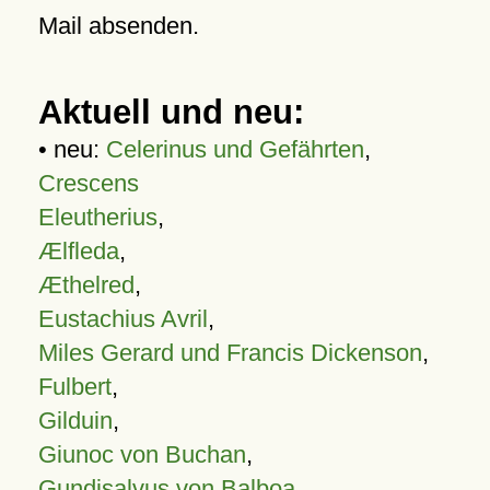
Mail absenden.
Aktuell und neu:
• neu:
Celerinus und Gefährten
,
Crescens
Eleutherius
,
Ælfleda
,
Æthelred
,
Eustachius Avril
,
Miles Gerard und Francis Dickenson
,
Fulbert
,
Gilduin
,
Giunoc von Buchan
,
Gundisalvus von Balboa
,