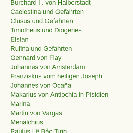
Burchard II. von Halberstadt
Caelestina und Gefährten
Clusus und Gefährten
Timotheus und Diogenes
Elstan
Rufina und Gefährten
Gennard von Flay
Johannes von Amsterdam
Franziskus vom heiligen Joseph
Johannes von Ocaña
Makarius von Antiochia in Pisidien
Marina
Martin von Vargas
Menalchius
Paulus Lê Bảo Tịnh