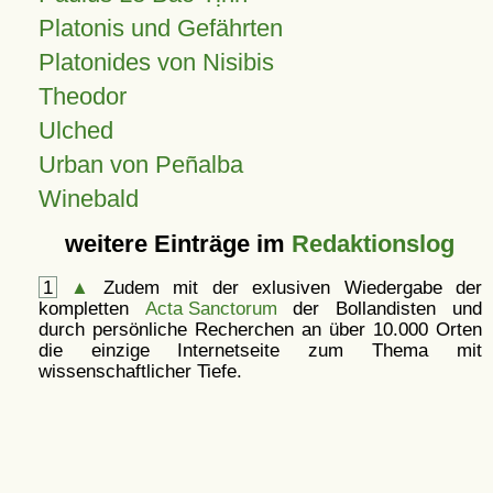
Platonis und Gefährten
Platonides von Nisibis
Theodor
Ulched
Urban von Peñalba
Winebald
weitere Einträge im
Redaktionslog
1
▲
Zudem mit der exlusiven Wiedergabe der
kompletten
Acta Sanctorum
der Bollandisten und
durch persönliche Recherchen an über 10.000 Orten
die einzige Internetseite zum Thema mit
wissenschaftlicher Tiefe.