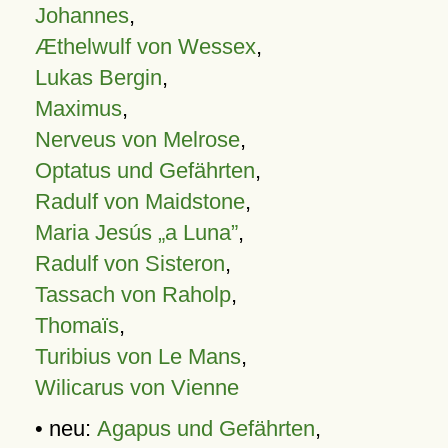
Johannes
,
Æthelwulf von Wessex
,
Lukas Bergin
,
Maximus
,
Nerveus von Melrose
,
Optatus und Gefährten
,
Radulf von Maidstone
,
Maria Jesús „a Luna”
,
Radulf von Sisteron
,
Tassach von Raholp
,
Thomaïs
,
Turibius von Le Mans
,
Wilicarus von Vienne
• neu:
Agapus und Gefährten
,