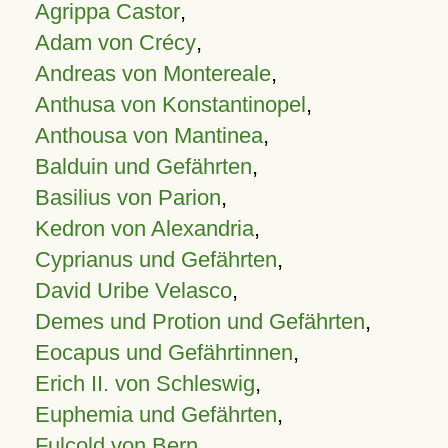
Agrippa Castor
,
Adam von Crécy
,
Andreas von Montereale
,
Anthusa von Konstantinopel
,
Anthousa von Mantinea
,
Balduin und Gefährten
,
Basilius von Parion
,
Kedron von Alexandria
,
Cyprianus und Gefährten
,
David Uribe Velasco
,
Demes und Protion und Gefährten
,
Eocapus und Gefährtinnen
,
Erich II. von Schleswig
,
Euphemia und Gefährten
,
Fulcold von Bern
,