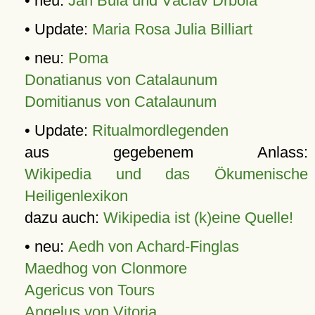
• neu:
Jan Bula und Václav Drbola
• Update:
Maria Rosa Julia Billiart
• neu:
Poma
Donatianus von Catalaunum
Domitianus von Catalaunum
• Update:
Ritualmordlegenden
aus gegebenem Anlass:
Wikipedia und das Ökumenische
Heiligenlexikon
dazu auch:
Wikipedia ist (k)eine Quelle!
• neu:
Aedh von Achard-Finglas
Maedhog von Clonmore
Agericus von Tours
Angelus von Vitoria