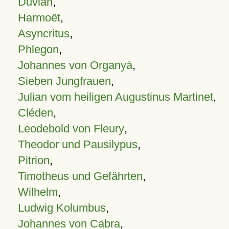
Duvian
,
Harmoët
,
Asyncritus
,
Phlegon
,
Johannes von Organyà
,
Sieben Jungfrauen
,
Julian vom heiligen Augustinus Martinet
,
Cléden
,
Leodebold von Fleury
,
Theodor und Pausilypus
,
Pitrion
,
Timotheus und Gefährten
,
Wilhelm
,
Ludwig Kolumbus
,
Johannes von Cabra
,