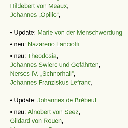
Hildebert von Meaux
,
Johannes „Opilio”
,
• Update:
Marie von der Menschwerdung
• neu:
Nazareno Lanciotti
• neu:
Theodosia
,
Johannes Swierc und Gefährten
,
Nerses IV. „Schnorhali”
,
Johannes Franziskus Lefranc
,
• Update:
Johannes de Brébeuf
• neu:
Alnobert von Seez
,
Gildard von Rouen
,