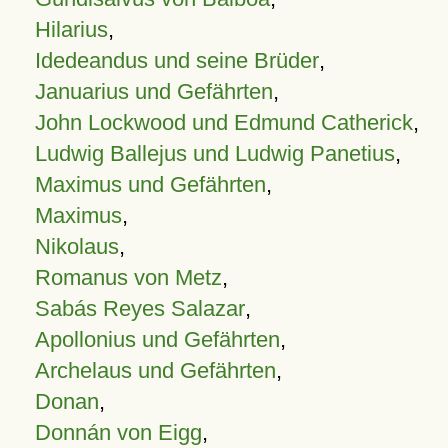
Hilarius
,
Idedeandus und seine Brüder
,
Januarius und Gefährten
,
John Lockwood und Edmund Catherick
,
Ludwig Ballejus und Ludwig Panetius
,
Maximus und Gefährten
,
Maximus
,
Nikolaus
,
Romanus von Metz
,
Sabás Reyes Salazar
,
Apollonius und Gefährten
,
Archelaus und Gefährten
,
Donan
,
Donnán von Eigg
,