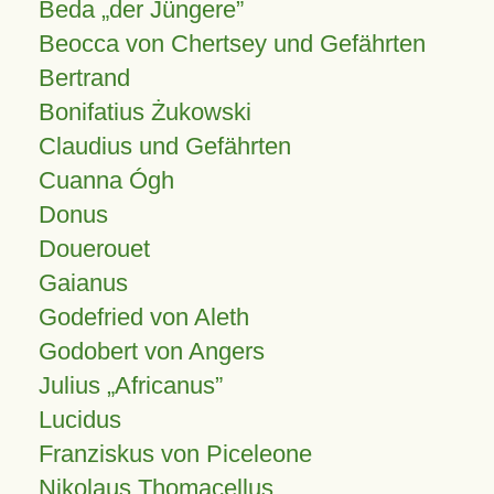
Beda „der Jüngere”
Beocca von Chertsey und Gefährten
Bertrand
Bonifatius Żukowski
Claudius und Gefährten
Cuanna Ógh
Donus
Douerouet
Gaianus
Godefried von Aleth
Godobert von Angers
Julius
Africanus
Lucidus
Franziskus von Piceleone
Nikolaus Thomacellus