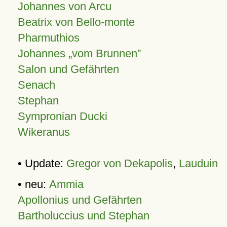
Johannes von Arcu
Beatrix von Bello-monte
Pharmuthios
Johannes
vom Brunnen
Salon und Gefährten
Senach
Stephan
Sympronian Ducki
Wikeranus
• Update:
Gregor von Dekapolis
,
Lauduin
• neu:
Ammia
Apollonius und Gefährten
Bartholuccius und Stephan