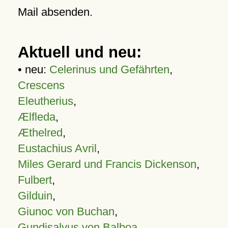
Mail absenden.
Aktuell und neu:
• neu:
Celerinus und Gefährten
,
Crescens
Eleutherius
,
Ælfleda
,
Æthelred
,
Eustachius Avril
,
Miles Gerard und Francis Dickenson
,
Fulbert
,
Gilduin
,
Giunoc von Buchan
,
Gundisalvus von Balboa
,