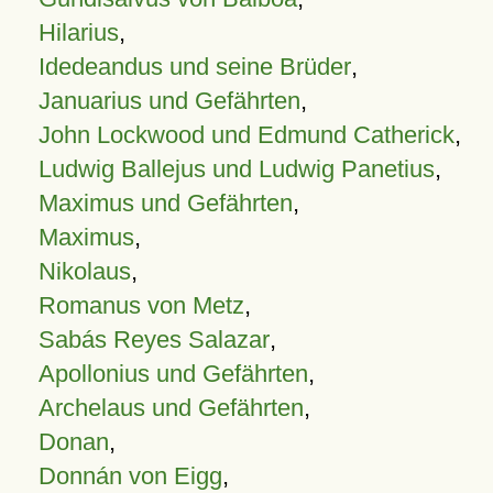
Hilarius
,
Idedeandus und seine Brüder
,
Januarius und Gefährten
,
John Lockwood und Edmund Catherick
,
Ludwig Ballejus und Ludwig Panetius
,
Maximus und Gefährten
,
Maximus
,
Nikolaus
,
Romanus von Metz
,
Sabás Reyes Salazar
,
Apollonius und Gefährten
,
Archelaus und Gefährten
,
Donan
,
Donnán von Eigg
,