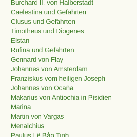
Burchard II. von Halberstadt
Caelestina und Gefährten
Clusus und Gefährten
Timotheus und Diogenes
Elstan
Rufina und Gefährten
Gennard von Flay
Johannes von Amsterdam
Franziskus vom heiligen Joseph
Johannes von Ocaña
Makarius von Antiochia in Pisidien
Marina
Martin von Vargas
Menalchius
Paulus Lê Bảo Tịnh