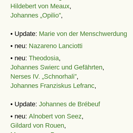
Hildebert von Meaux
,
Johannes „Opilio”
,
• Update:
Marie von der Menschwerdung
• neu:
Nazareno Lanciotti
• neu:
Theodosia
,
Johannes Swierc und Gefährten
,
Nerses IV. „Schnorhali”
,
Johannes Franziskus Lefranc
,
• Update:
Johannes de Brébeuf
• neu:
Alnobert von Seez
,
Gildard von Rouen
,