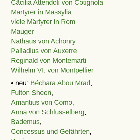
Cäcilia Attendoli von Cotignola
Märtyrer in Massylia
viele Märtyrer in Rom
Mauger
Nathäus von Achonry
Palladius von Auxerre
Reginald von Montemarti
Wilhelm VI. von Montpellier
• neu:
Béchara Abou Mrad
,
Fulton Sheen
,
Amantius von Como
,
Anna von Schlüsselberg
,
Bademus
,
Concessus und Gefährten
,