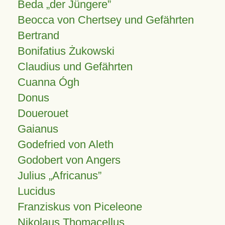
Beda „der Jüngere”
Beocca von Chertsey und Gefährten
Bertrand
Bonifatius Żukowski
Claudius und Gefährten
Cuanna Ógh
Donus
Douerouet
Gaianus
Godefried von Aleth
Godobert von Angers
Julius
Africanus
Lucidus
Franziskus von Piceleone
Nikolaus Thomacellus