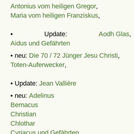
Antonius vom heiligen Gregor
,
Maria vom heiligen Franziskus
,
• Update:
Aodh Glas
,
Aidus und Gefährten
• neu:
Die 70 / 72 Jünger Jesu Christi
,
Toten-Auferwecker
,
• Update:
Jean Vallière
• neu:
Adelinus
Bernacus
Christian
Chlothar
Cyriacus und Gefährten