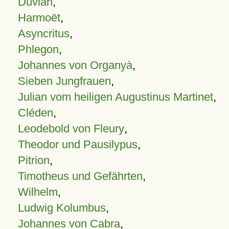
Duvian
,
Harmoët
,
Asyncritus
,
Phlegon
,
Johannes von Organyà
,
Sieben Jungfrauen
,
Julian vom heiligen Augustinus Martinet
,
Cléden
,
Leodebold von Fleury
,
Theodor und Pausilypus
,
Pitrion
,
Timotheus und Gefährten
,
Wilhelm
,
Ludwig Kolumbus
,
Johannes von Cabra
,