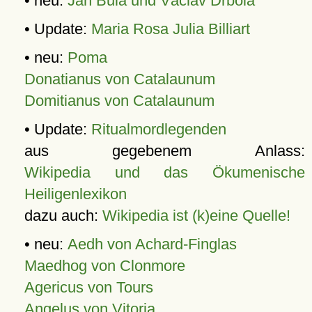
• neu:
Jan Bula und Václav Drbola
• Update:
Maria Rosa Julia Billiart
• neu:
Poma
Donatianus von Catalaunum
Domitianus von Catalaunum
• Update:
Ritualmordlegenden
aus gegebenem Anlass:
Wikipedia und das Ökumenische
Heiligenlexikon
dazu auch:
Wikipedia ist (k)eine Quelle!
• neu:
Aedh von Achard-Finglas
Maedhog von Clonmore
Agericus von Tours
Angelus von Vitoria