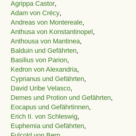
Agrippa Castor
,
Adam von Crécy
,
Andreas von Montereale
,
Anthusa von Konstantinopel
,
Anthousa von Mantinea
,
Balduin und Gefährten
,
Basilius von Parion
,
Kedron von Alexandria
,
Cyprianus und Gefährten
,
David Uribe Velasco
,
Demes und Protion und Gefährten
,
Eocapus und Gefährtinnen
,
Erich II. von Schleswig
,
Euphemia und Gefährten
,
Fulcold von Bern
,