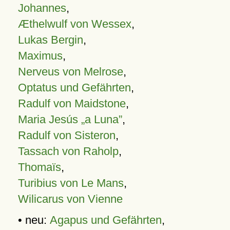
Johannes
,
Æthelwulf von Wessex
,
Lukas Bergin
,
Maximus
,
Nerveus von Melrose
,
Optatus und Gefährten
,
Radulf von Maidstone
,
Maria Jesús „a Luna”
,
Radulf von Sisteron
,
Tassach von Raholp
,
Thomaïs
,
Turibius von Le Mans
,
Wilicarus von Vienne
• neu:
Agapus und Gefährten
,