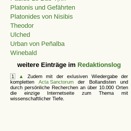
Platonis und Gefährten
Platonides von Nisibis
Theodor
Ulched
Urban von Peñalba
Winebald
weitere Einträge im
Redaktionslog
1
▲
Zudem mit der exlusiven Wiedergabe der
kompletten
Acta Sanctorum
der Bollandisten und
durch persönliche Recherchen an über 10.000 Orten
die einzige Internetseite zum Thema mit
wissenschaftlicher Tiefe.