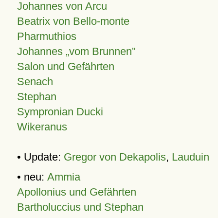
Johannes von Arcu
Beatrix von Bello-monte
Pharmuthios
Johannes
vom Brunnen
Salon und Gefährten
Senach
Stephan
Sympronian Ducki
Wikeranus
• Update:
Gregor von Dekapolis
,
Lauduin
• neu:
Ammia
Apollonius und Gefährten
Bartholuccius und Stephan