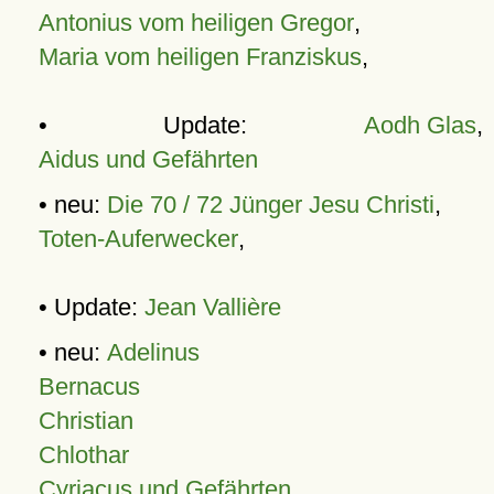
Antonius vom heiligen Gregor
,
Maria vom heiligen Franziskus
,
• Update:
Aodh Glas
,
Aidus und Gefährten
• neu:
Die 70 / 72 Jünger Jesu Christi
,
Toten-Auferwecker
,
• Update:
Jean Vallière
• neu:
Adelinus
Bernacus
Christian
Chlothar
Cyriacus und Gefährten