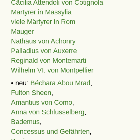
Cäcilia Attendoli von Cotignola
Märtyrer in Massylia
viele Märtyrer in Rom
Mauger
Nathäus von Achonry
Palladius von Auxerre
Reginald von Montemarti
Wilhelm VI. von Montpellier
• neu:
Béchara Abou Mrad
,
Fulton Sheen
,
Amantius von Como
,
Anna von Schlüsselberg
,
Bademus
,
Concessus und Gefährten
,