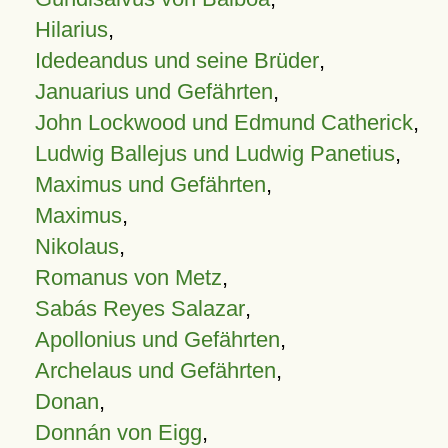
Hilarius
,
Idedeandus und seine Brüder
,
Januarius und Gefährten
,
John Lockwood und Edmund Catherick
,
Ludwig Ballejus und Ludwig Panetius
,
Maximus und Gefährten
,
Maximus
,
Nikolaus
,
Romanus von Metz
,
Sabás Reyes Salazar
,
Apollonius und Gefährten
,
Archelaus und Gefährten
,
Donan
,
Donnán von Eigg
,