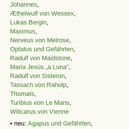
Johannes
,
Æthelwulf von Wessex
,
Lukas Bergin
,
Maximus
,
Nerveus von Melrose
,
Optatus und Gefährten
,
Radulf von Maidstone
,
Maria Jesús „a Luna”
,
Radulf von Sisteron
,
Tassach von Raholp
,
Thomaïs
,
Turibius von Le Mans
,
Wilicarus von Vienne
• neu:
Agapus und Gefährten
,