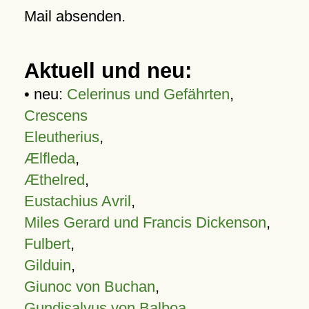
Mail absenden.
Aktuell und neu:
• neu:
Celerinus und Gefährten
,
Crescens
Eleutherius
,
Ælfleda
,
Æthelred
,
Eustachius Avril
,
Miles Gerard und Francis Dickenson
,
Fulbert
,
Gilduin
,
Giunoc von Buchan
,
Gundisalvus von Balboa
,