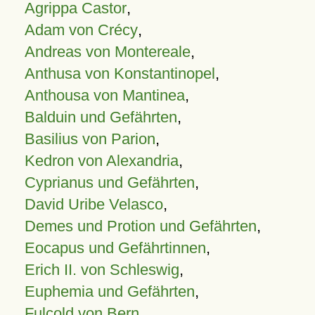
Agrippa Castor
,
Adam von Crécy
,
Andreas von Montereale
,
Anthusa von Konstantinopel
,
Anthousa von Mantinea
,
Balduin und Gefährten
,
Basilius von Parion
,
Kedron von Alexandria
,
Cyprianus und Gefährten
,
David Uribe Velasco
,
Demes und Protion und Gefährten
,
Eocapus und Gefährtinnen
,
Erich II. von Schleswig
,
Euphemia und Gefährten
,
Fulcold von Bern
,