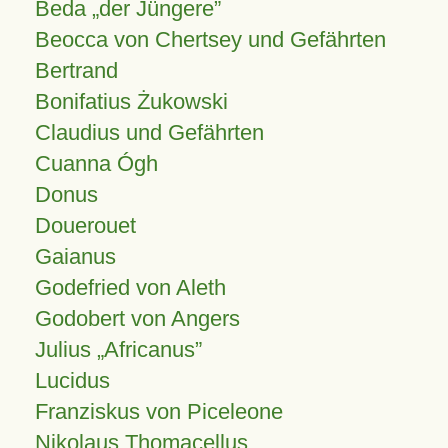
Beda „der Jüngere”
Beocca von Chertsey und Gefährten
Bertrand
Bonifatius Żukowski
Claudius und Gefährten
Cuanna Ógh
Donus
Douerouet
Gaianus
Godefried von Aleth
Godobert von Angers
Julius
Africanus
Lucidus
Franziskus von Piceleone
Nikolaus Thomacellus