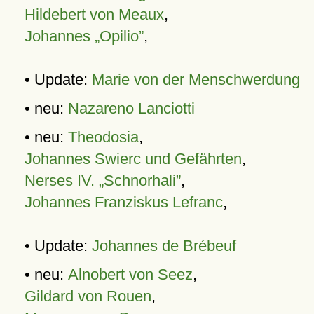
Hildebert von Meaux
,
Johannes „Opilio”
,
• Update:
Marie von der Menschwerdung
• neu:
Nazareno Lanciotti
• neu:
Theodosia
,
Johannes Swierc und Gefährten
,
Nerses IV. „Schnorhali”
,
Johannes Franziskus Lefranc
,
• Update:
Johannes de Brébeuf
• neu:
Alnobert von Seez
,
Gildard von Rouen
,