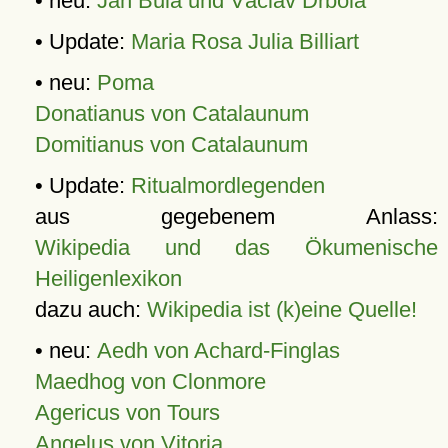
• neu:
Jan Bula und Václav Drbola
• Update:
Maria Rosa Julia Billiart
• neu:
Poma
Donatianus von Catalaunum
Domitianus von Catalaunum
• Update:
Ritualmordlegenden
aus gegebenem Anlass:
Wikipedia und das Ökumenische
Heiligenlexikon
dazu auch:
Wikipedia ist (k)eine Quelle!
• neu:
Aedh von Achard-Finglas
Maedhog von Clonmore
Agericus von Tours
Angelus von Vitoria