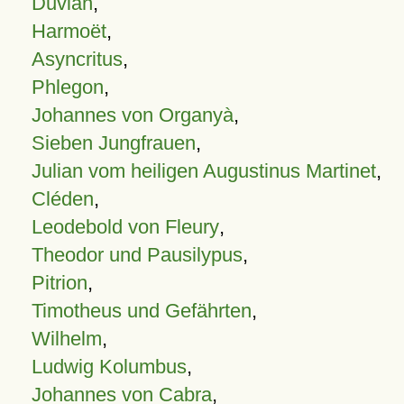
Duvian
,
Harmoët
,
Asyncritus
,
Phlegon
,
Johannes von Organyà
,
Sieben Jungfrauen
,
Julian vom heiligen Augustinus Martinet
,
Cléden
,
Leodebold von Fleury
,
Theodor und Pausilypus
,
Pitrion
,
Timotheus und Gefährten
,
Wilhelm
,
Ludwig Kolumbus
,
Johannes von Cabra
,