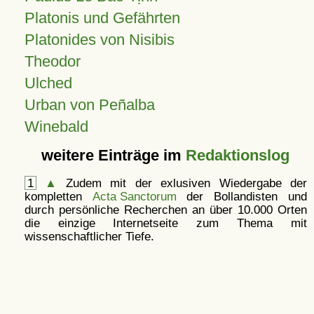
Platonis und Gefährten
Platonides von Nisibis
Theodor
Ulched
Urban von Peñalba
Winebald
weitere Einträge im
Redaktionslog
1
▲
Zudem mit der exlusiven Wiedergabe der
kompletten
Acta Sanctorum
der Bollandisten und
durch persönliche Recherchen an über 10.000 Orten
die einzige Internetseite zum Thema mit
wissenschaftlicher Tiefe.