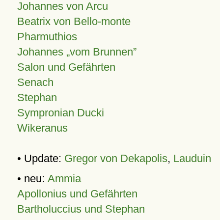
Johannes von Arcu
Beatrix von Bello-monte
Pharmuthios
Johannes
vom Brunnen
Salon und Gefährten
Senach
Stephan
Sympronian Ducki
Wikeranus
• Update:
Gregor von Dekapolis
,
Lauduin
• neu:
Ammia
Apollonius und Gefährten
Bartholuccius und Stephan