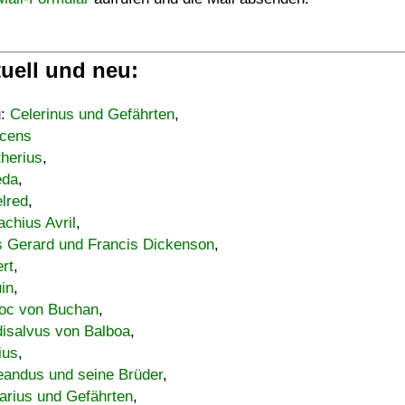
uell und neu:
u:
Celerinus und Gefährten
,
cens
therius
,
eda
,
lred
,
achius Avril
,
s Gerard und Francis Dickenson
,
ert
,
uin
,
oc von Buchan
,
isalvus von Balboa
,
ius
,
eandus und seine Brüder
,
arius und Gefährten
,