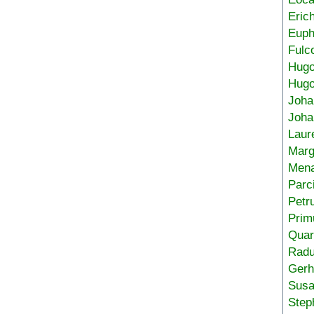
Eric
Euph
Fulc
Hug
Hugo
Joha
Joha
Laur
Marg
Mena
Parc
Petr
Prim
Quar
Radu
Gerh
Sus
Step