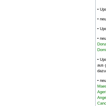
• Up
• ne
• Up
• ne
Dona
Domi
• Up
aus 
dazu
• ne
Maed
Ager
Ange
Canc