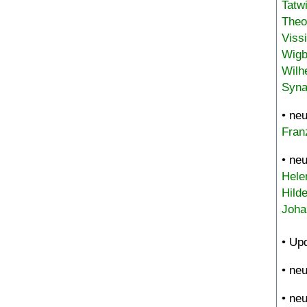
Tatw
Theo
Viss
Wigb
Wilh
Syna
• ne
Fran
• ne
Hele
Hild
Joha
• Up
• ne
• ne