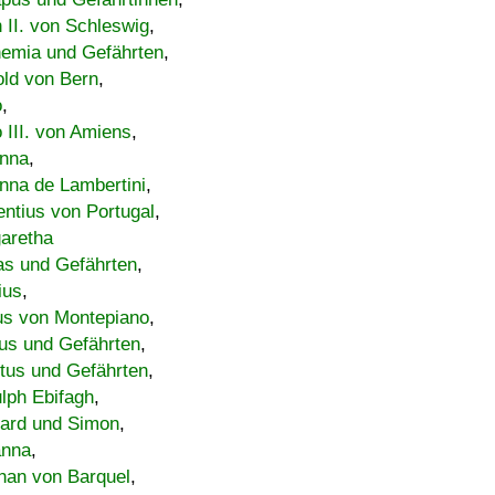
h II. von Schleswig
,
emia und Gefährten
,
old von Bern
,
o
,
 III. von Amiens
,
nna
,
nna de Lambertini
,
entius von Portugal
,
aretha
s und Gefährten
,
ius
,
us von Montepiano
,
us und Gefährten
,
tus und Gefährten
,
lph Ebifagh
,
ard und Simon
,
anna
,
han von Barquel
,