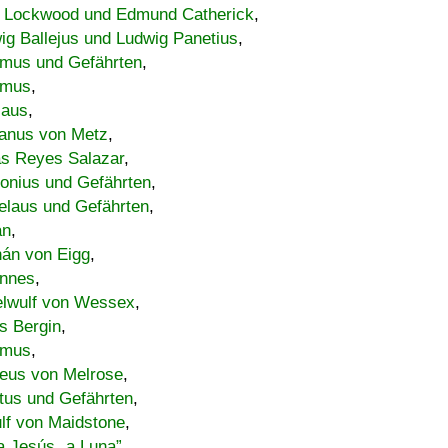
 Lockwood und Edmund Catherick
,
ig Ballejus und Ludwig Panetius
,
mus und Gefährten
,
imus
,
laus
,
nus von Metz
,
s Reyes Salazar
,
lonius und Gefährten
,
elaus und Gefährten
,
an
,
án von Eigg
,
nnes
,
lwulf von Wessex
,
s Bergin
,
imus
,
eus von Melrose
,
tus und Gefährten
,
lf von Maidstone
,
a Jesús „a Luna”
,