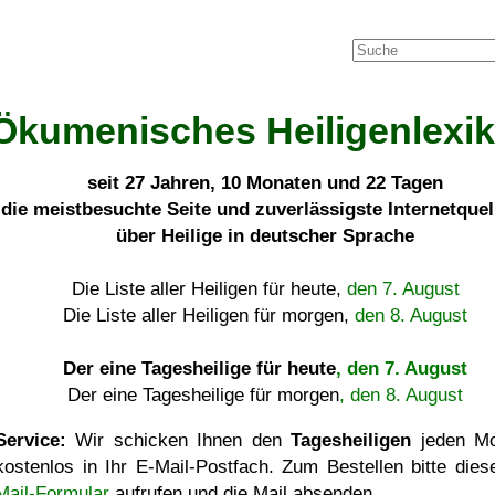
Ökumenisches Heiligenlexi
seit
27 Jahren, 10 Monaten und 22 Tagen
die meistbesuchte Seite und zuverlässigste Internetque
über Heilige in deutscher Sprache
Die Liste aller Heiligen für heute,
den 7. August
Die Liste aller Heiligen für morgen,
den 8. August
Der eine Tagesheilige für heute
, den 7. August
Der eine Tagesheilige für morgen
, den 8. August
Service:
Wir schicken Ihnen den
Tagesheiligen
jeden Mo
kostenlos in Ihr E-Mail-Postfach. Zum Bestellen bitte die
Mail-Formular
aufrufen und die Mail absenden.