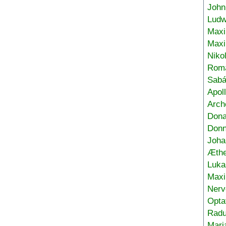
John
Ludw
Maxi
Max
Niko
Roma
Sabá
Apol
Arch
Don
Donn
Joha
Æthe
Luka
Max
Nerv
Opta
Radu
Mari