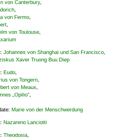
in von Canterbury
,
dorich
,
ia von Fermo
,
ert
,
elm von Toulouse
,
xarium
u:
Johannes von Shanghai und San Francisco
,
ziskus Xaver Truong Buu Diep
u:
Eudo
,
rius von Tongern
,
ebert von Meaux
,
nnes „Opilio”
,
date:
Marie von der Menschwerdung
u:
Nazareno Lanciotti
u:
Theodosia
,