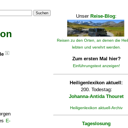
Suchen
Unser
Reise-Blog
:
kon
Reisen zu den Orten, an denen die Hei
lebten und verehrt werden.
lle
1
Zum ersten Mal hier?
Einführungstext anzeigen!
Heiligenlexikon aktuell:
200. Todestag:
Johanna-Antida Thouret
Heiligenlexikon aktuell-Archiv
rgen
ses
E-
Tageslosung