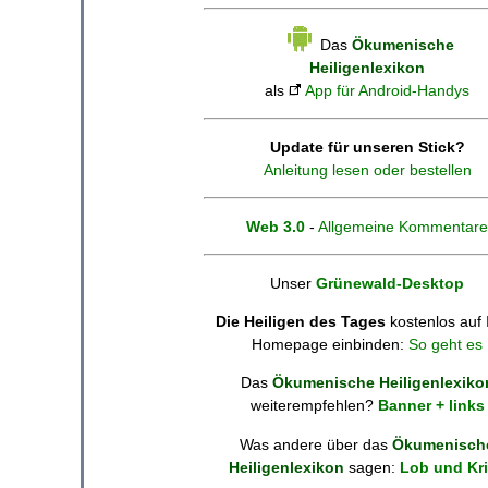
Das
Ökumenische
Heiligenlexikon
als
App für Android-Handys
Update für unseren Stick?
Anleitung lesen oder bestellen
Web 3.0
-
Allgemeine Kommentare
Unser
Grünewald-Desktop
Die Heiligen des Tages
kostenlos auf 
Homepage einbinden:
So geht es
Das
Ökumenische Heiligenlexiko
weiterempfehlen?
Banner + links
Was andere über das
Ökumenisch
Heiligenlexikon
sagen:
Lob und Kri