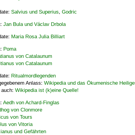
date:
Salvius und Superius
,
Godric
u:
Jan Bula und Václav Drbola
date:
Maria Rosa Julia Billiart
u:
Poma
tianus von Catalaunum
tianus von Catalaunum
date:
Ritualmordlegenden
gegebenem Anlass:
Wikipedia und das Ökumenische Heilige
 auch:
Wikipedia ist (k)eine Quelle!
u:
Aedh von Achard-Finglas
hog von Clonmore
icus von Tours
lus von Vitoria
ianus und Gefährten