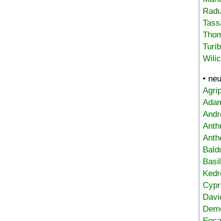
Radu
Tass
Tho
Turi
Wili
• ne
Agri
Adam
Andr
Anth
Anth
Bald
Basi
Kedr
Cypr
Davi
Deme
Eoca