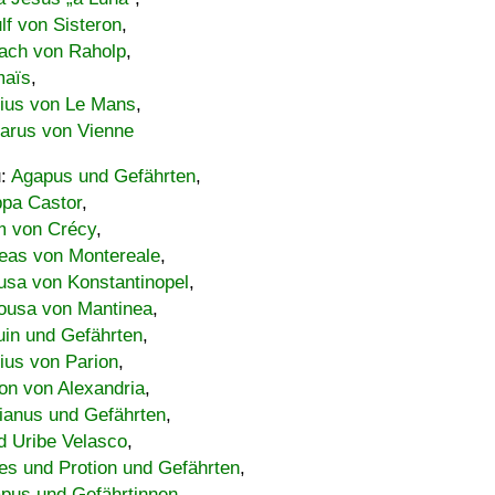
lf von Sisteron
,
ach von Raholp
,
maïs
,
bius von Le Mans
,
carus von Vienne
u:
Agapus und Gefährten
,
ppa Castor
,
 von Crécy
,
eas von Montereale
,
usa von Konstantinopel
,
ousa von Mantinea
,
uin und Gefährten
,
lius von Parion
,
on von Alexandria
,
ianus und Gefährten
,
d Uribe Velasco
,
s und Protion und Gefährten
,
pus und Gefährtinnen
,