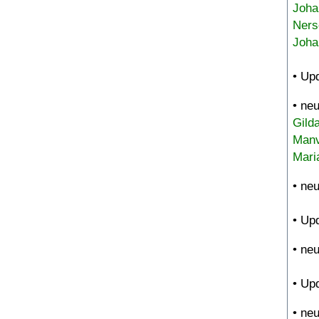
Joha
Ners
Joha
• Up
• ne
Gild
Manv
Mari
• ne
• Up
• ne
• Up
• ne