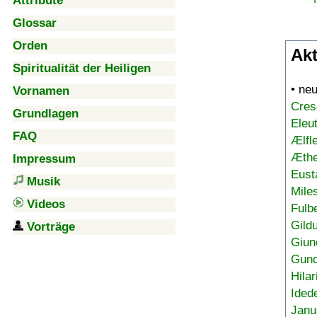
Attribute
Glossar
Orden
Akt
Spiritualität der Heiligen
• ne
Vornamen
Cres
Grundlagen
Eleu
FAQ
Ælfl
Æthe
Impressum
Eust
Musik
Mile
Videos
Fulb
Gild
Vorträge
Giun
Gund
Hilar
Ided
Janu