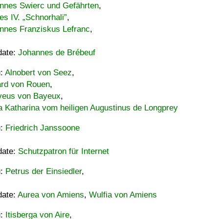
nnes Swierc und Gefährten
,
es IV. „Schnorhali”
,
nnes Franziskus Lefranc
,
date:
Johannes de Brébeuf
u:
Alnobert von Seez
,
ard von Rouen
,
eus von Bayeux
,
a Katharina vom heiligen Augustinus de Longprey
u:
Friedrich Janssoone
date:
Schutzpatron für Internet
u:
Petrus der Einsiedler
,
date:
Aurea von Amiens
,
Wulfia von Amiens
u:
Itisberga von Aire
,