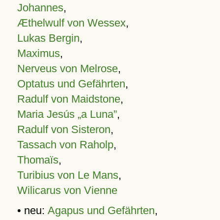
Johannes
,
Æthelwulf von Wessex
,
Lukas Bergin
,
Maximus
,
Nerveus von Melrose
,
Optatus und Gefährten
,
Radulf von Maidstone
,
Maria Jesús „a Luna”
,
Radulf von Sisteron
,
Tassach von Raholp
,
Thomaïs
,
Turibius von Le Mans
,
Wilicarus von Vienne
• neu:
Agapus und Gefährten
,