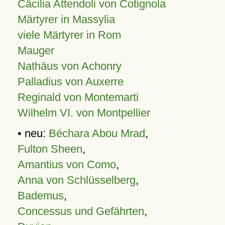
Cäcilia Attendoli von Cotignola
Märtyrer in Massylia
viele Märtyrer in Rom
Mauger
Nathäus von Achonry
Palladius von Auxerre
Reginald von Montemarti
Wilhelm VI. von Montpellier
• neu:
Béchara Abou Mrad
,
Fulton Sheen
,
Amantius von Como
,
Anna von Schlüsselberg
,
Bademus
,
Concessus und Gefährten
,