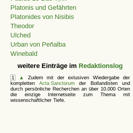
Platonis und Gefährten
Platonides von Nisibis
Theodor
Ulched
Urban von Peñalba
Winebald
weitere Einträge im
Redaktionslog
1
▲
Zudem mit der exlusiven Wiedergabe der
kompletten
Acta Sanctorum
der Bollandisten und
durch persönliche Recherchen an über 10.000 Orten
die einzige Internetseite zum Thema mit
wissenschaftlicher Tiefe.