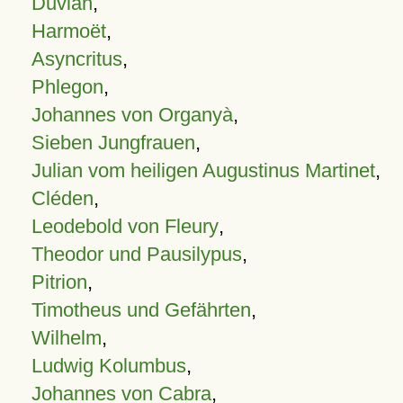
Duvian
,
Harmoët
,
Asyncritus
,
Phlegon
,
Johannes von Organyà
,
Sieben Jungfrauen
,
Julian vom heiligen Augustinus Martinet
,
Cléden
,
Leodebold von Fleury
,
Theodor und Pausilypus
,
Pitrion
,
Timotheus und Gefährten
,
Wilhelm
,
Ludwig Kolumbus
,
Johannes von Cabra
,