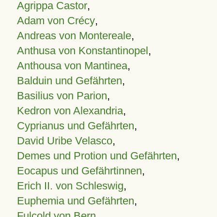
Agrippa Castor
,
Adam von Crécy
,
Andreas von Montereale
,
Anthusa von Konstantinopel
,
Anthousa von Mantinea
,
Balduin und Gefährten
,
Basilius von Parion
,
Kedron von Alexandria
,
Cyprianus und Gefährten
,
David Uribe Velasco
,
Demes und Protion und Gefährten
,
Eocapus und Gefährtinnen
,
Erich II. von Schleswig
,
Euphemia und Gefährten
,
Fulcold von Bern
,