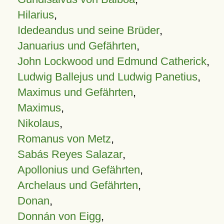
Hilarius
,
Idedeandus und seine Brüder
,
Januarius und Gefährten
,
John Lockwood und Edmund Catherick
,
Ludwig Ballejus und Ludwig Panetius
,
Maximus und Gefährten
,
Maximus
,
Nikolaus
,
Romanus von Metz
,
Sabás Reyes Salazar
,
Apollonius und Gefährten
,
Archelaus und Gefährten
,
Donan
,
Donnán von Eigg
,