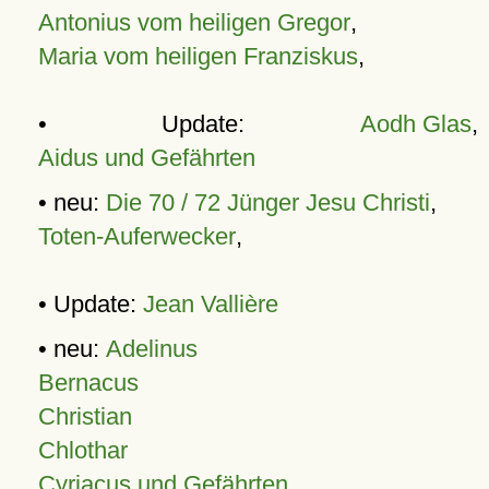
Antonius vom heiligen Gregor
,
Maria vom heiligen Franziskus
,
• Update:
Aodh Glas
,
Aidus und Gefährten
• neu:
Die 70 / 72 Jünger Jesu Christi
,
Toten-Auferwecker
,
• Update:
Jean Vallière
• neu:
Adelinus
Bernacus
Christian
Chlothar
Cyriacus und Gefährten