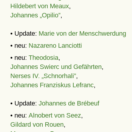
Hildebert von Meaux
,
Johannes „Opilio”
,
• Update:
Marie von der Menschwerdung
• neu:
Nazareno Lanciotti
• neu:
Theodosia
,
Johannes Swierc und Gefährten
,
Nerses IV. „Schnorhali”
,
Johannes Franziskus Lefranc
,
• Update:
Johannes de Brébeuf
• neu:
Alnobert von Seez
,
Gildard von Rouen
,