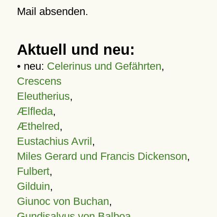
Mail absenden.
Aktuell und neu:
• neu:
Celerinus und Gefährten
,
Crescens
Eleutherius
,
Ælfleda
,
Æthelred
,
Eustachius Avril
,
Miles Gerard und Francis Dickenson
,
Fulbert
,
Gilduin
,
Giunoc von Buchan
,
Gundisalvus von Balboa
,