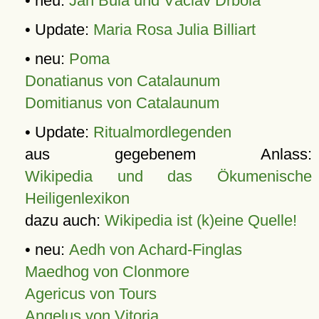
• neu:
Jan Bula und Václav Drbola
• Update:
Maria Rosa Julia Billiart
• neu:
Poma
Donatianus von Catalaunum
Domitianus von Catalaunum
• Update:
Ritualmordlegenden
aus gegebenem Anlass:
Wikipedia und das Ökumenische
Heiligenlexikon
dazu auch:
Wikipedia ist (k)eine Quelle!
• neu:
Aedh von Achard-Finglas
Maedhog von Clonmore
Agericus von Tours
Angelus von Vitoria