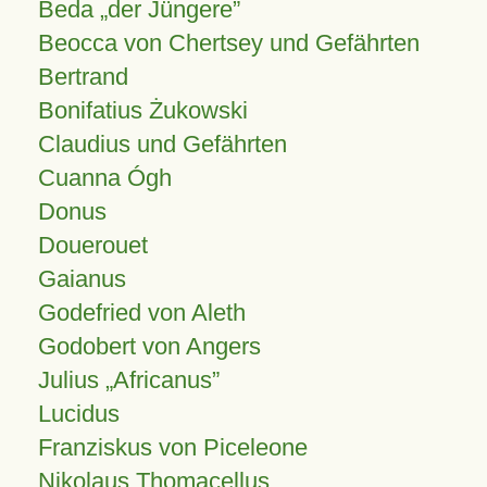
Beda „der Jüngere”
Beocca von Chertsey und Gefährten
Bertrand
Bonifatius Żukowski
Claudius und Gefährten
Cuanna Ógh
Donus
Douerouet
Gaianus
Godefried von Aleth
Godobert von Angers
Julius
Africanus
Lucidus
Franziskus von Piceleone
Nikolaus Thomacellus