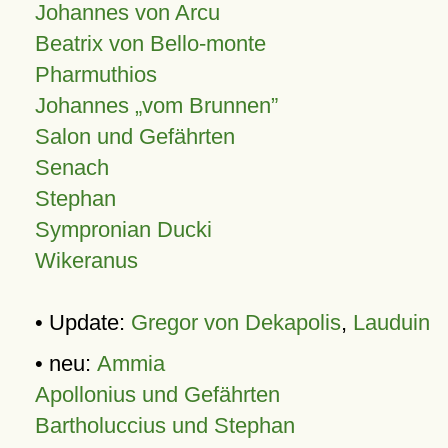
Johannes von Arcu
Beatrix von Bello-monte
Pharmuthios
Johannes
vom Brunnen
Salon und Gefährten
Senach
Stephan
Sympronian Ducki
Wikeranus
• Update:
Gregor von Dekapolis
,
Lauduin
• neu:
Ammia
Apollonius und Gefährten
Bartholuccius und Stephan