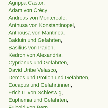
Agrippa Castor
,
Adam von Crécy
,
Andreas von Montereale
,
Anthusa von Konstantinopel
,
Anthousa von Mantinea
,
Balduin und Gefährten
,
Basilius von Parion
,
Kedron von Alexandria
,
Cyprianus und Gefährten
,
David Uribe Velasco
,
Demes und Protion und Gefährten
,
Eocapus und Gefährtinnen
,
Erich II. von Schleswig
,
Euphemia und Gefährten
,
Fulcold von Bern
,