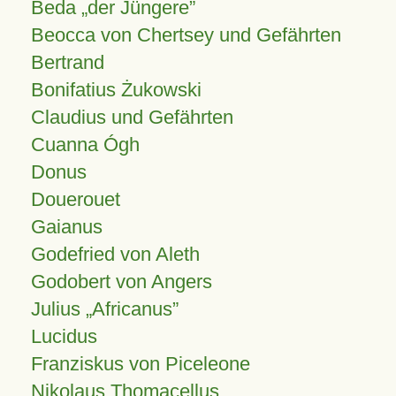
Beda „der Jüngere”
Beocca von Chertsey und Gefährten
Bertrand
Bonifatius Żukowski
Claudius und Gefährten
Cuanna Ógh
Donus
Douerouet
Gaianus
Godefried von Aleth
Godobert von Angers
Julius
Africanus
Lucidus
Franziskus von Piceleone
Nikolaus Thomacellus