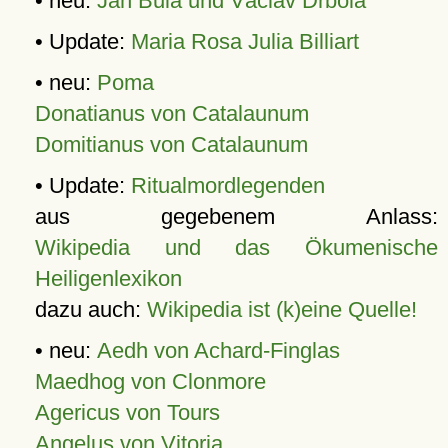
• neu:
Jan Bula und Václav Drbola
• Update:
Maria Rosa Julia Billiart
• neu:
Poma
Donatianus von Catalaunum
Domitianus von Catalaunum
• Update:
Ritualmordlegenden
aus gegebenem Anlass:
Wikipedia und das Ökumenische
Heiligenlexikon
dazu auch:
Wikipedia ist (k)eine Quelle!
• neu:
Aedh von Achard-Finglas
Maedhog von Clonmore
Agericus von Tours
Angelus von Vitoria