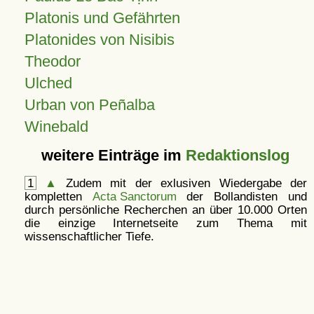
Platonis und Gefährten
Platonides von Nisibis
Theodor
Ulched
Urban von Peñalba
Winebald
weitere Einträge im
Redaktionslog
1
▲
Zudem mit der exlusiven Wiedergabe der
kompletten
Acta Sanctorum
der Bollandisten und
durch persönliche Recherchen an über 10.000 Orten
die einzige Internetseite zum Thema mit
wissenschaftlicher Tiefe.