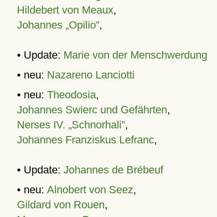
Hildebert von Meaux
,
Johannes „Opilio”
,
• Update:
Marie von der Menschwerdung
• neu:
Nazareno Lanciotti
• neu:
Theodosia
,
Johannes Swierc und Gefährten
,
Nerses IV. „Schnorhali”
,
Johannes Franziskus Lefranc
,
• Update:
Johannes de Brébeuf
• neu:
Alnobert von Seez
,
Gildard von Rouen
,