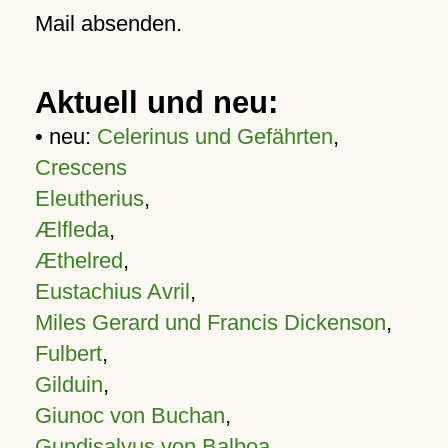
Mail absenden.
Aktuell und neu:
• neu:
Celerinus und Gefährten
,
Crescens
Eleutherius
,
Ælfleda
,
Æthelred
,
Eustachius Avril
,
Miles Gerard und Francis Dickenson
,
Fulbert
,
Gilduin
,
Giunoc von Buchan
,
Gundisalvus von Balboa
,