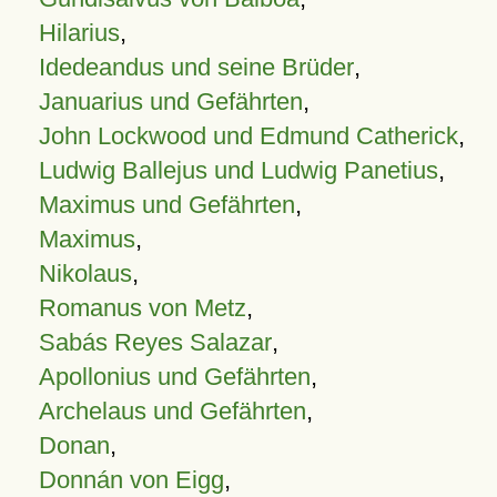
Hilarius
,
Idedeandus und seine Brüder
,
Januarius und Gefährten
,
John Lockwood und Edmund Catherick
,
Ludwig Ballejus und Ludwig Panetius
,
Maximus und Gefährten
,
Maximus
,
Nikolaus
,
Romanus von Metz
,
Sabás Reyes Salazar
,
Apollonius und Gefährten
,
Archelaus und Gefährten
,
Donan
,
Donnán von Eigg
,