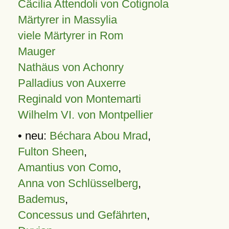
Cäcilia Attendoli von Cotignola
Märtyrer in Massylia
viele Märtyrer in Rom
Mauger
Nathäus von Achonry
Palladius von Auxerre
Reginald von Montemarti
Wilhelm VI. von Montpellier
• neu:
Béchara Abou Mrad
,
Fulton Sheen
,
Amantius von Como
,
Anna von Schlüsselberg
,
Bademus
,
Concessus und Gefährten
,