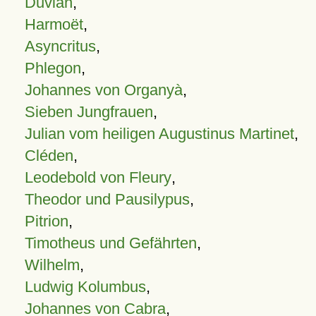
Duvian
,
Harmoët
,
Asyncritus
,
Phlegon
,
Johannes von Organyà
,
Sieben Jungfrauen
,
Julian vom heiligen Augustinus Martinet
,
Cléden
,
Leodebold von Fleury
,
Theodor und Pausilypus
,
Pitrion
,
Timotheus und Gefährten
,
Wilhelm
,
Ludwig Kolumbus
,
Johannes von Cabra
,