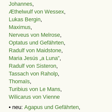
Johannes
,
Æthelwulf von Wessex
,
Lukas Bergin
,
Maximus
,
Nerveus von Melrose
,
Optatus und Gefährten
,
Radulf von Maidstone
,
Maria Jesús „a Luna”
,
Radulf von Sisteron
,
Tassach von Raholp
,
Thomaïs
,
Turibius von Le Mans
,
Wilicarus von Vienne
• neu:
Agapus und Gefährten
,