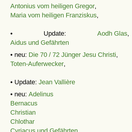
Antonius vom heiligen Gregor
,
Maria vom heiligen Franziskus
,
• Update:
Aodh Glas
,
Aidus und Gefährten
• neu:
Die 70 / 72 Jünger Jesu Christi
,
Toten-Auferwecker
,
• Update:
Jean Vallière
• neu:
Adelinus
Bernacus
Christian
Chlothar
Cyriacus und Gefährten