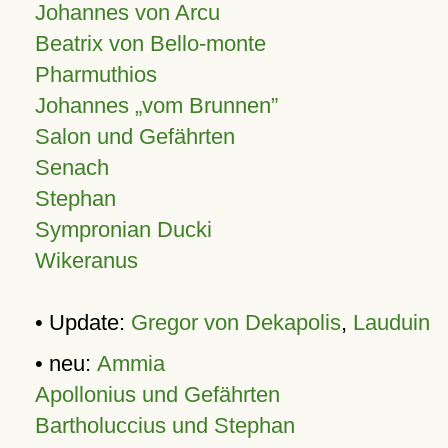
Johannes von Arcu
Beatrix von Bello-monte
Pharmuthios
Johannes
vom Brunnen
Salon und Gefährten
Senach
Stephan
Sympronian Ducki
Wikeranus
• Update:
Gregor von Dekapolis
,
Lauduin
• neu:
Ammia
Apollonius und Gefährten
Bartholuccius und Stephan