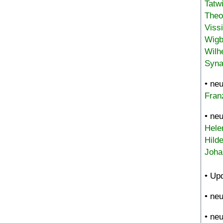
Tatw
Theo
Viss
Wigb
Wilh
Syna
• ne
Fran
• ne
Hele
Hild
Joha
• Up
• ne
• ne