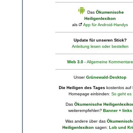
Das
Ökumenische
Heiligenlexikon
als
App für Android-Handys
Update für unseren Stick?
Anleitung lesen oder bestellen
Web 3.0
-
Allgemeine Kommentare
Unser
Grünewald-Desktop
Die Heiligen des Tages
kostenlos auf 
Homepage einbinden:
So geht es
Das
Ökumenische Heiligenlexiko
weiterempfehlen?
Banner + links
Was andere über das
Ökumenisch
Heiligenlexikon
sagen:
Lob und Kri