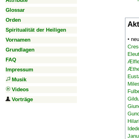
Attribute
Glossar
Orden
Akt
Spiritualität der Heiligen
• ne
Vornamen
Cres
Grundlagen
Eleu
FAQ
Ælfl
Æthe
Impressum
Eust
Musik
Mile
Videos
Fulb
Gild
Vorträge
Giun
Gund
Hilar
Ided
Janu