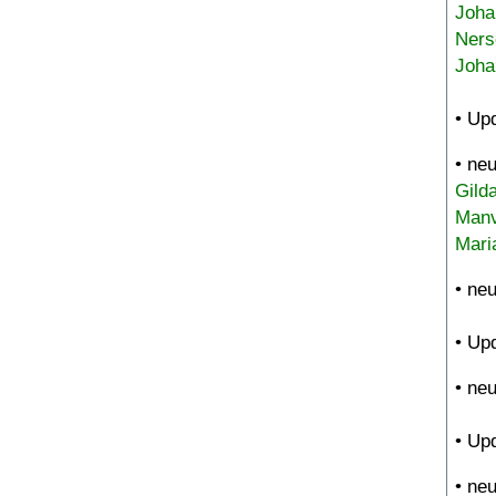
Joha
Ners
Joha
• Up
• ne
Gild
Manv
Mari
• ne
• Up
• ne
• Up
• ne