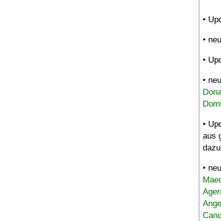
• Up
• ne
• Up
• ne
Dona
Domi
• Up
aus 
dazu
• ne
Maed
Ager
Ange
Canc