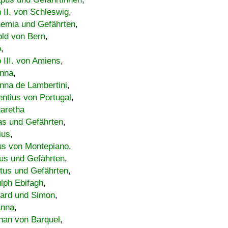
h II. von Schleswig
,
emia und Gefährten
,
old von Bern
,
o
,
 III. von Amiens
,
nna
,
nna de Lambertini
,
entius von Portugal
,
aretha
s und Gefährten
,
ius
,
us von Montepiano
,
us und Gefährten
,
tus und Gefährten
,
lph Ebifagh
,
ard und Simon
,
anna
,
han von Barquel
,