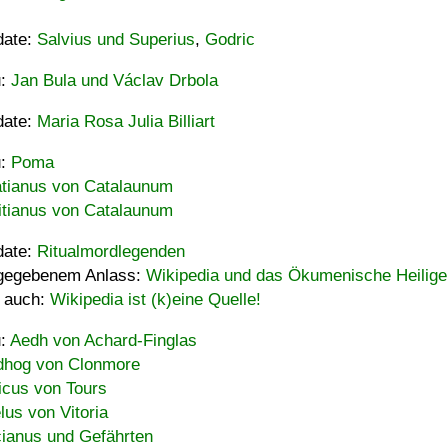
date:
Salvius und Superius
,
Godric
u:
Jan Bula und Václav Drbola
date:
Maria Rosa Julia Billiart
u:
Poma
tianus von Catalaunum
tianus von Catalaunum
date:
Ritualmordlegenden
gegebenem Anlass:
Wikipedia und das Ökumenische Heilige
 auch:
Wikipedia ist (k)eine Quelle!
u:
Aedh von Achard-Finglas
hog von Clonmore
icus von Tours
lus von Vitoria
ianus und Gefährten