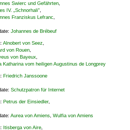
nnes Swierc und Gefährten
,
es IV. „Schnorhali”
,
nnes Franziskus Lefranc
,
date:
Johannes de Brébeuf
u:
Alnobert von Seez
,
ard von Rouen
,
eus von Bayeux
,
a Katharina vom heiligen Augustinus de Longprey
u:
Friedrich Janssoone
date:
Schutzpatron für Internet
u:
Petrus der Einsiedler
,
date:
Aurea von Amiens
,
Wulfia von Amiens
u:
Itisberga von Aire
,