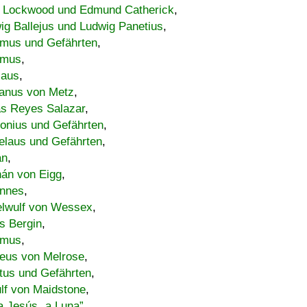
 Lockwood und Edmund Catherick
,
ig Ballejus und Ludwig Panetius
,
mus und Gefährten
,
imus
,
laus
,
nus von Metz
,
s Reyes Salazar
,
lonius und Gefährten
,
elaus und Gefährten
,
an
,
án von Eigg
,
nnes
,
lwulf von Wessex
,
s Bergin
,
imus
,
eus von Melrose
,
tus und Gefährten
,
lf von Maidstone
,
a Jesús „a Luna”
,