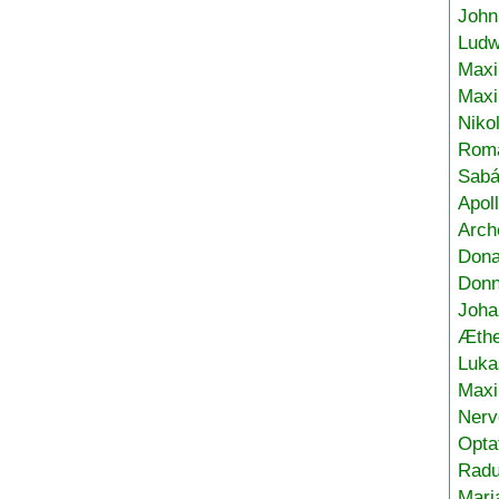
John
Ludw
Maxi
Max
Niko
Roma
Sabá
Apol
Arch
Don
Donn
Joha
Æthe
Luka
Max
Nerv
Opta
Radu
Mari