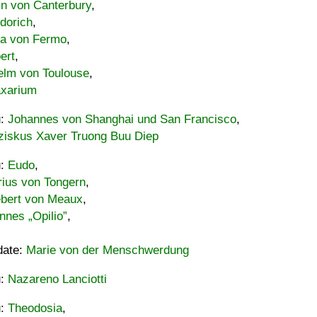
in von Canterbury
,
dorich
,
ia von Fermo
,
ert
,
elm von Toulouse
,
xarium
u:
Johannes von Shanghai und San Francisco
,
ziskus Xaver Truong Buu Diep
u:
Eudo
,
rius von Tongern
,
ebert von Meaux
,
nnes „Opilio”
,
date:
Marie von der Menschwerdung
u:
Nazareno Lanciotti
u:
Theodosia
,