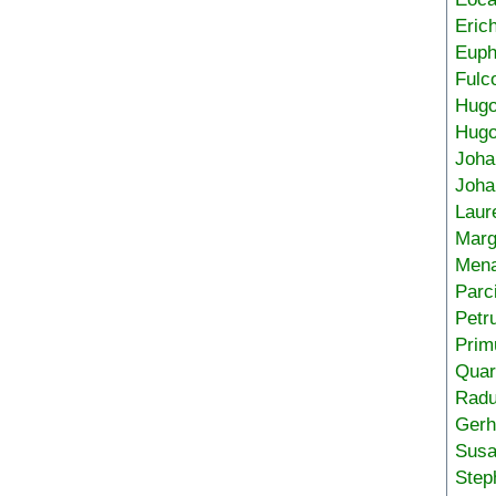
Eric
Euph
Fulc
Hug
Hugo
Joha
Joha
Laur
Marg
Mena
Parc
Petr
Prim
Quar
Radu
Gerh
Sus
Step