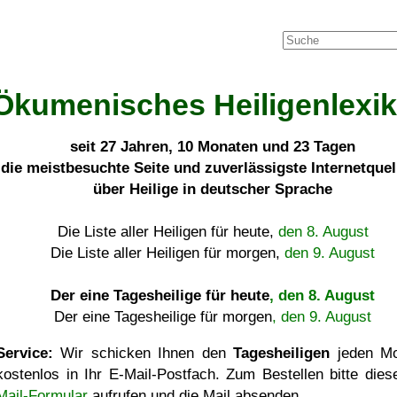
Ökumenisches Heiligenlexi
seit
27 Jahren, 10 Monaten und 23 Tagen
die meistbesuchte Seite und zuverlässigste Internetque
über Heilige in deutscher Sprache
Die Liste aller Heiligen für heute,
den 8. August
Die Liste aller Heiligen für morgen,
den 9. August
Der eine Tagesheilige für heute
, den 8. August
Der eine Tagesheilige für morgen
, den 9. August
Service:
Wir schicken Ihnen den
Tagesheiligen
jeden Mo
kostenlos in Ihr E-Mail-Postfach. Zum Bestellen bitte die
Mail-Formular
aufrufen und die Mail absenden.