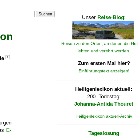
Suchen
Unser
Reise-Blog
:
kon
Reisen zu den Orten, an denen die Hei
lebten und verehrt werden.
lle
1
Zum ersten Mal hier?
Einführungstext anzeigen!
Heiligenlexikon aktuell:
200. Todestag:
Johanna-Antida Thouret
Heiligenlexikon aktuell-Archiv
rgen
ses
E-
Tageslosung