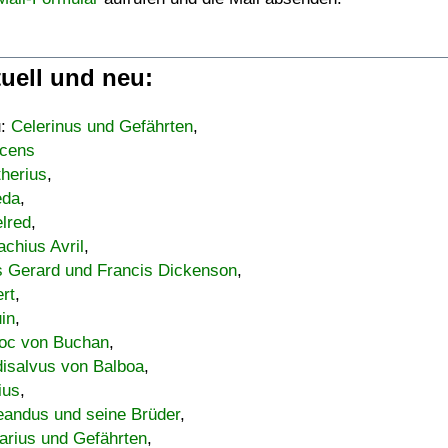
uell und neu:
u:
Celerinus und Gefährten
,
cens
therius
,
eda
,
lred
,
achius Avril
,
s Gerard und Francis Dickenson
,
ert
,
uin
,
oc von Buchan
,
isalvus von Balboa
,
ius
,
eandus und seine Brüder
,
arius und Gefährten
,