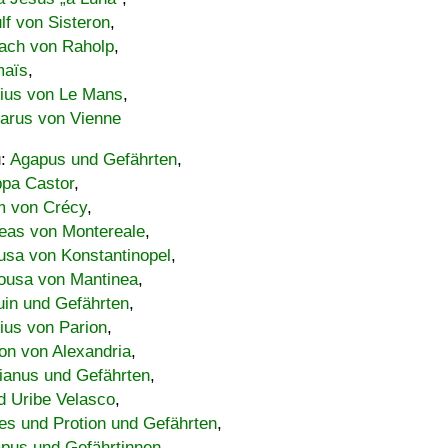
lf von Sisteron
,
ach von Raholp
,
maïs
,
bius von Le Mans
,
carus von Vienne
u:
Agapus und Gefährten
,
ppa Castor
,
 von Crécy
,
eas von Montereale
,
usa von Konstantinopel
,
ousa von Mantinea
,
uin und Gefährten
,
lius von Parion
,
on von Alexandria
,
ianus und Gefährten
,
d Uribe Velasco
,
s und Protion und Gefährten
,
pus und Gefährtinnen
,