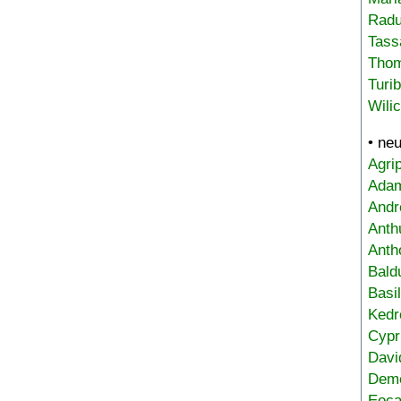
Radu
Tass
Tho
Turi
Wili
• ne
Agri
Adam
Andr
Anth
Anth
Bald
Basi
Kedr
Cypr
Davi
Deme
Eoca