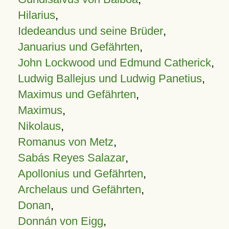
Hilarius
,
Idedeandus und seine Brüder
,
Januarius und Gefährten
,
John Lockwood und Edmund Catherick
,
Ludwig Ballejus und Ludwig Panetius
,
Maximus und Gefährten
,
Maximus
,
Nikolaus
,
Romanus von Metz
,
Sabás Reyes Salazar
,
Apollonius und Gefährten
,
Archelaus und Gefährten
,
Donan
,
Donnán von Eigg
,