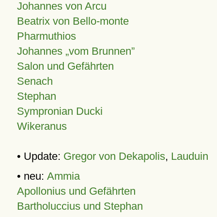
Johannes von Arcu
Beatrix von Bello-monte
Pharmuthios
Johannes
vom Brunnen
Salon und Gefährten
Senach
Stephan
Sympronian Ducki
Wikeranus
• Update:
Gregor von Dekapolis
,
Lauduin
• neu:
Ammia
Apollonius und Gefährten
Bartholuccius und Stephan