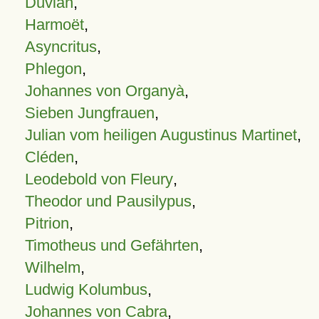
Duvian
,
Harmoët
,
Asyncritus
,
Phlegon
,
Johannes von Organyà
,
Sieben Jungfrauen
,
Julian vom heiligen Augustinus Martinet
,
Cléden
,
Leodebold von Fleury
,
Theodor und Pausilypus
,
Pitrion
,
Timotheus und Gefährten
,
Wilhelm
,
Ludwig Kolumbus
,
Johannes von Cabra
,