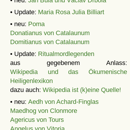
• neu:
Jan Bula und Václav Drbola
• Update:
Maria Rosa Julia Billiart
• neu:
Poma
Donatianus von Catalaunum
Domitianus von Catalaunum
• Update:
Ritualmordlegenden
aus gegebenem Anlass:
Wikipedia und das Ökumenische
Heiligenlexikon
dazu auch:
Wikipedia ist (k)eine Quelle!
• neu:
Aedh von Achard-Finglas
Maedhog von Clonmore
Agericus von Tours
Angelus von Vitoria