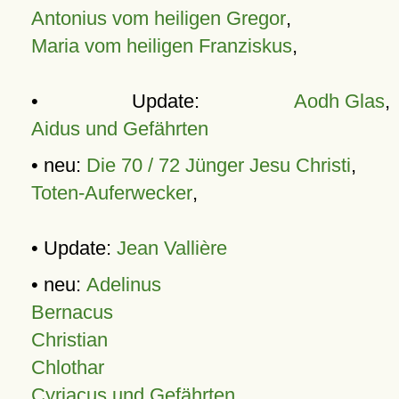
Antonius vom heiligen Gregor
,
Maria vom heiligen Franziskus
,
• Update:
Aodh Glas
,
Aidus und Gefährten
• neu:
Die 70 / 72 Jünger Jesu Christi
,
Toten-Auferwecker
,
• Update:
Jean Vallière
• neu:
Adelinus
Bernacus
Christian
Chlothar
Cyriacus und Gefährten