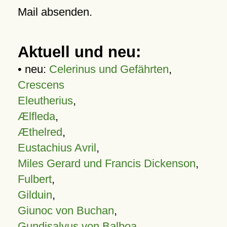
Mail absenden.
Aktuell und neu:
• neu:
Celerinus und Gefährten
,
Crescens
Eleutherius
,
Ælfleda
,
Æthelred
,
Eustachius Avril
,
Miles Gerard und Francis Dickenson
,
Fulbert
,
Gilduin
,
Giunoc von Buchan
,
Gundisalvus von Balboa
,