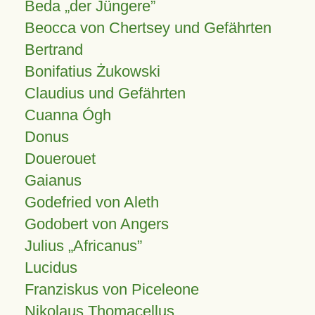
Beda „der Jüngere”
Beocca von Chertsey und Gefährten
Bertrand
Bonifatius Żukowski
Claudius und Gefährten
Cuanna Ógh
Donus
Douerouet
Gaianus
Godefried von Aleth
Godobert von Angers
Julius
Africanus
Lucidus
Franziskus von Piceleone
Nikolaus Thomacellus