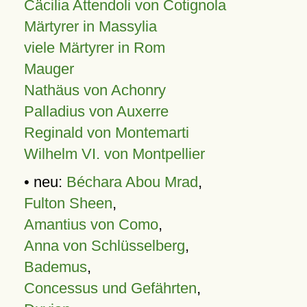
Cäcilia Attendoli von Cotignola
Märtyrer in Massylia
viele Märtyrer in Rom
Mauger
Nathäus von Achonry
Palladius von Auxerre
Reginald von Montemarti
Wilhelm VI. von Montpellier
• neu:
Béchara Abou Mrad
,
Fulton Sheen
,
Amantius von Como
,
Anna von Schlüsselberg
,
Bademus
,
Concessus und Gefährten
,