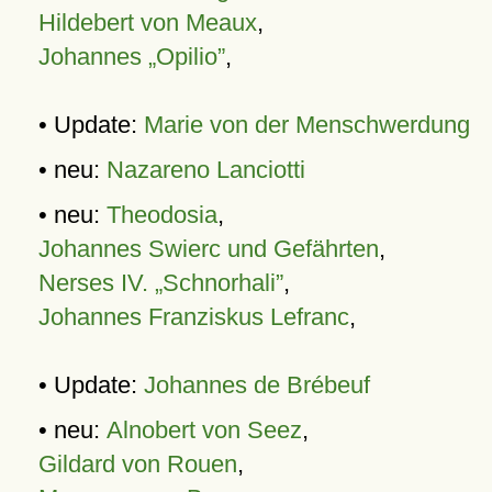
Hildebert von Meaux
,
Johannes „Opilio”
,
• Update:
Marie von der Menschwerdung
• neu:
Nazareno Lanciotti
• neu:
Theodosia
,
Johannes Swierc und Gefährten
,
Nerses IV. „Schnorhali”
,
Johannes Franziskus Lefranc
,
• Update:
Johannes de Brébeuf
• neu:
Alnobert von Seez
,
Gildard von Rouen
,