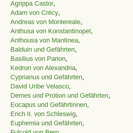
Agrippa Castor
,
Adam von Crécy
,
Andreas von Montereale
,
Anthusa von Konstantinopel
,
Anthousa von Mantinea
,
Balduin und Gefährten
,
Basilius von Parion
,
Kedron von Alexandria
,
Cyprianus und Gefährten
,
David Uribe Velasco
,
Demes und Protion und Gefährten
,
Eocapus und Gefährtinnen
,
Erich II. von Schleswig
,
Euphemia und Gefährten
,
Fulcold von Bern
,