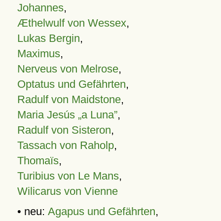
Johannes
,
Æthelwulf von Wessex
,
Lukas Bergin
,
Maximus
,
Nerveus von Melrose
,
Optatus und Gefährten
,
Radulf von Maidstone
,
Maria Jesús „a Luna”
,
Radulf von Sisteron
,
Tassach von Raholp
,
Thomaïs
,
Turibius von Le Mans
,
Wilicarus von Vienne
• neu:
Agapus und Gefährten
,