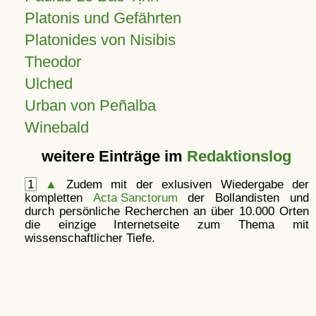
Platonis und Gefährten
Platonides von Nisibis
Theodor
Ulched
Urban von Peñalba
Winebald
weitere Einträge im
Redaktionslog
1
▲
Zudem mit der exlusiven Wiedergabe der
kompletten
Acta Sanctorum
der Bollandisten und
durch persönliche Recherchen an über 10.000 Orten
die einzige Internetseite zum Thema mit
wissenschaftlicher Tiefe.