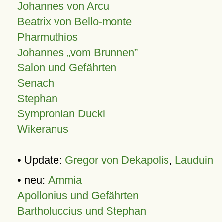
Johannes von Arcu
Beatrix von Bello-monte
Pharmuthios
Johannes
vom Brunnen
Salon und Gefährten
Senach
Stephan
Sympronian Ducki
Wikeranus
• Update:
Gregor von Dekapolis
,
Lauduin
• neu:
Ammia
Apollonius und Gefährten
Bartholuccius und Stephan