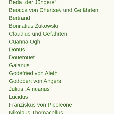
Beda „der Jüngere”
Beocca von Chertsey und Gefährten
Bertrand
Bonifatius Żukowski
Claudius und Gefährten
Cuanna Ógh
Donus
Douerouet
Gaianus
Godefried von Aleth
Godobert von Angers
Julius
Africanus
Lucidus
Franziskus von Piceleone
Nikolaus Thomacellus