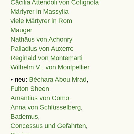
Cäcilia Attendoli von Cotignola
Märtyrer in Massylia
viele Märtyrer in Rom
Mauger
Nathäus von Achonry
Palladius von Auxerre
Reginald von Montemarti
Wilhelm VI. von Montpellier
• neu:
Béchara Abou Mrad
,
Fulton Sheen
,
Amantius von Como
,
Anna von Schlüsselberg
,
Bademus
,
Concessus und Gefährten
,