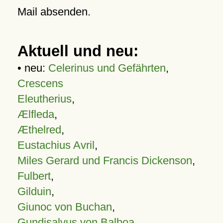
Mail absenden.
Aktuell und neu:
• neu:
Celerinus und Gefährten
,
Crescens
Eleutherius
,
Ælfleda
,
Æthelred
,
Eustachius Avril
,
Miles Gerard und Francis Dickenson
,
Fulbert
,
Gilduin
,
Giunoc von Buchan
,
Gundisalvus von Balboa
,