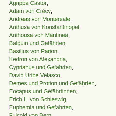
Agrippa Castor
,
Adam von Crécy
,
Andreas von Montereale
,
Anthusa von Konstantinopel
,
Anthousa von Mantinea
,
Balduin und Gefährten
,
Basilius von Parion
,
Kedron von Alexandria
,
Cyprianus und Gefährten
,
David Uribe Velasco
,
Demes und Protion und Gefährten
,
Eocapus und Gefährtinnen
,
Erich II. von Schleswig
,
Euphemia und Gefährten
,
Fulcold von Bern
,