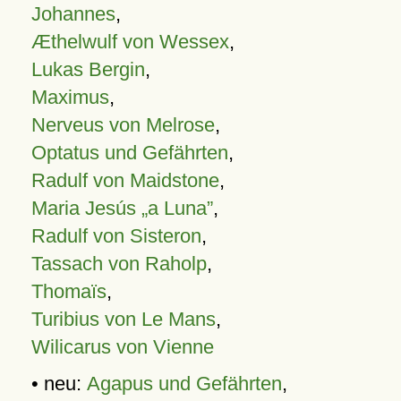
Johannes
,
Æthelwulf von Wessex
,
Lukas Bergin
,
Maximus
,
Nerveus von Melrose
,
Optatus und Gefährten
,
Radulf von Maidstone
,
Maria Jesús „a Luna”
,
Radulf von Sisteron
,
Tassach von Raholp
,
Thomaïs
,
Turibius von Le Mans
,
Wilicarus von Vienne
• neu:
Agapus und Gefährten
,