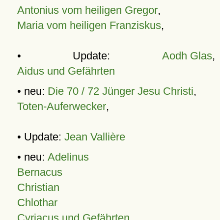
Antonius vom heiligen Gregor
,
Maria vom heiligen Franziskus
,
• Update:
Aodh Glas
,
Aidus und Gefährten
• neu:
Die 70 / 72 Jünger Jesu Christi
,
Toten-Auferwecker
,
• Update:
Jean Vallière
• neu:
Adelinus
Bernacus
Christian
Chlothar
Cyriacus und Gefährten