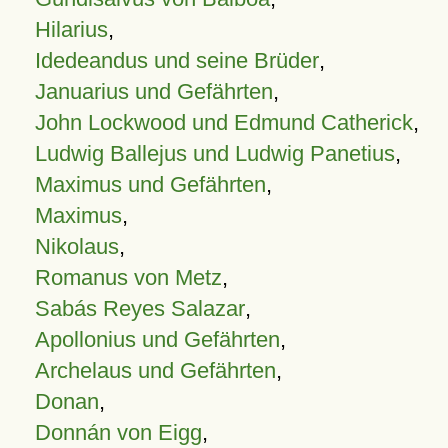
Hilarius
,
Idedeandus und seine Brüder
,
Januarius und Gefährten
,
John Lockwood und Edmund Catherick
,
Ludwig Ballejus und Ludwig Panetius
,
Maximus und Gefährten
,
Maximus
,
Nikolaus
,
Romanus von Metz
,
Sabás Reyes Salazar
,
Apollonius und Gefährten
,
Archelaus und Gefährten
,
Donan
,
Donnán von Eigg
,