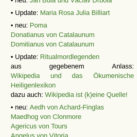
• neu:
Jan Bula und Václav Drbola
• Update:
Maria Rosa Julia Billiart
• neu:
Poma
Donatianus von Catalaunum
Domitianus von Catalaunum
• Update:
Ritualmordlegenden
aus gegebenem Anlass:
Wikipedia und das Ökumenische
Heiligenlexikon
dazu auch:
Wikipedia ist (k)eine Quelle!
• neu:
Aedh von Achard-Finglas
Maedhog von Clonmore
Agericus von Tours
Angelus von Vitoria