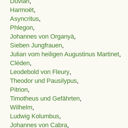
Duvian
,
Harmoët
,
Asyncritus
,
Phlegon
,
Johannes von Organyà
,
Sieben Jungfrauen
,
Julian vom heiligen Augustinus Martinet
,
Cléden
,
Leodebold von Fleury
,
Theodor und Pausilypus
,
Pitrion
,
Timotheus und Gefährten
,
Wilhelm
,
Ludwig Kolumbus
,
Johannes von Cabra
,