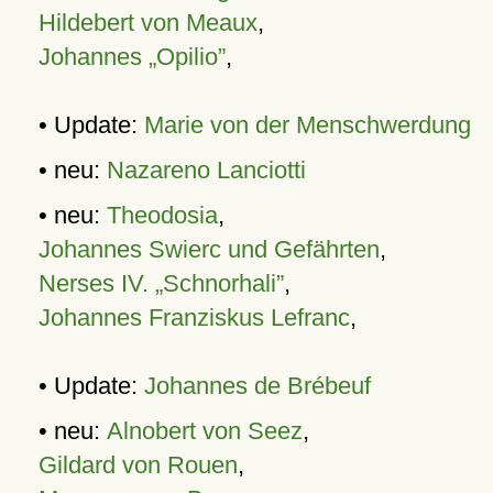
Hildebert von Meaux
,
Johannes „Opilio”
,
• Update:
Marie von der Menschwerdung
• neu:
Nazareno Lanciotti
• neu:
Theodosia
,
Johannes Swierc und Gefährten
,
Nerses IV. „Schnorhali”
,
Johannes Franziskus Lefranc
,
• Update:
Johannes de Brébeuf
• neu:
Alnobert von Seez
,
Gildard von Rouen
,