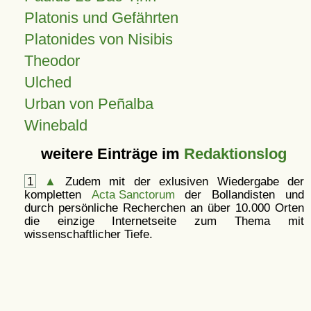
Platonis und Gefährten
Platonides von Nisibis
Theodor
Ulched
Urban von Peñalba
Winebald
weitere Einträge im
Redaktionslog
1
▲
Zudem mit der exlusiven Wiedergabe der
kompletten
Acta Sanctorum
der Bollandisten und
durch persönliche Recherchen an über 10.000 Orten
die einzige Internetseite zum Thema mit
wissenschaftlicher Tiefe.