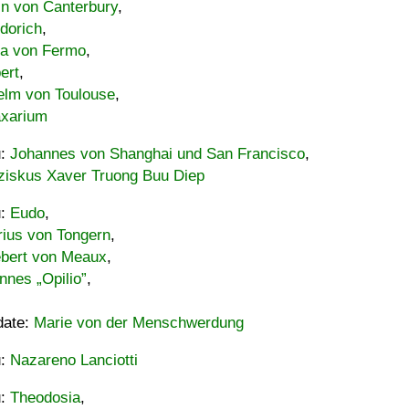
in von Canterbury
,
dorich
,
ia von Fermo
,
ert
,
elm von Toulouse
,
xarium
u:
Johannes von Shanghai und San Francisco
,
ziskus Xaver Truong Buu Diep
u:
Eudo
,
rius von Tongern
,
ebert von Meaux
,
nnes „Opilio”
,
date:
Marie von der Menschwerdung
u:
Nazareno Lanciotti
u:
Theodosia
,