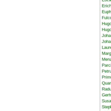
Eric
Euph
Fulc
Hug
Hugo
Joha
Joha
Laur
Marg
Mena
Parc
Petr
Prim
Quar
Radu
Gerh
Sus
Step