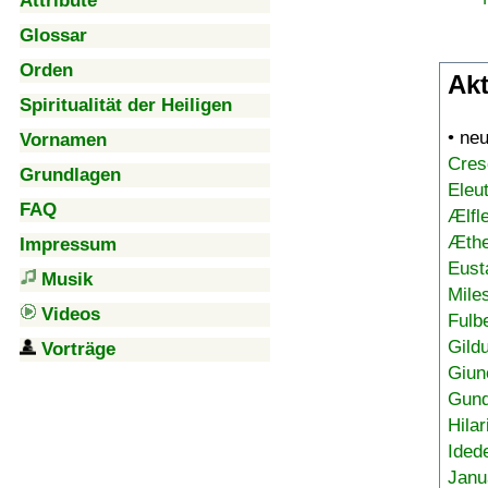
Attribute
Glossar
Orden
Akt
Spiritualität der Heiligen
• ne
Vornamen
Cres
Grundlagen
Eleu
FAQ
Ælfl
Æthe
Impressum
Eust
Musik
Mile
Videos
Fulb
Gild
Vorträge
Giun
Gund
Hilar
Ided
Janu