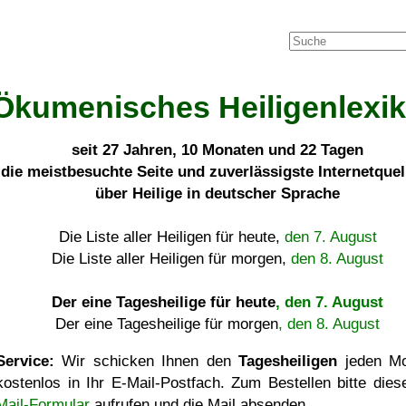
Ökumenisches Heiligenlexi
seit
27 Jahren, 10 Monaten und 22 Tagen
die meistbesuchte Seite und zuverlässigste Internetque
über Heilige in deutscher Sprache
Die Liste aller Heiligen für heute,
den 7. August
Die Liste aller Heiligen für morgen,
den 8. August
Der eine Tagesheilige für heute
, den 7. August
Der eine Tagesheilige für morgen
, den 8. August
Service:
Wir schicken Ihnen den
Tagesheiligen
jeden Mo
kostenlos in Ihr E-Mail-Postfach. Zum Bestellen bitte die
Mail-Formular
aufrufen und die Mail absenden.