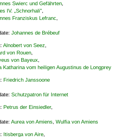
nnes Swierc und Gefährten
,
es IV. „Schnorhali”
,
nnes Franziskus Lefranc
,
date:
Johannes de Brébeuf
u:
Alnobert von Seez
,
ard von Rouen
,
eus von Bayeux
,
a Katharina vom heiligen Augustinus de Longprey
u:
Friedrich Janssoone
date:
Schutzpatron für Internet
u:
Petrus der Einsiedler
,
date:
Aurea von Amiens
,
Wulfia von Amiens
u:
Itisberga von Aire
,