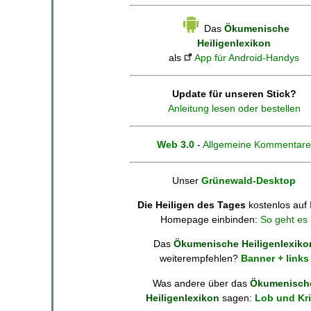
Das
Ökumenische
Heiligenlexikon
als
App für Android-Handys
Update für unseren Stick?
Anleitung lesen oder bestellen
Web 3.0
-
Allgemeine Kommentare
Unser
Grünewald-Desktop
Die Heiligen des Tages
kostenlos auf 
Homepage einbinden:
So geht es
Das
Ökumenische Heiligenlexiko
weiterempfehlen?
Banner + links
Was andere über das
Ökumenisch
Heiligenlexikon
sagen:
Lob und Kri