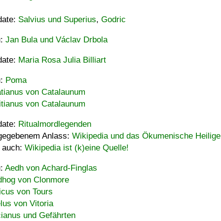
date:
Salvius und Superius
,
Godric
u:
Jan Bula und Václav Drbola
date:
Maria Rosa Julia Billiart
u:
Poma
tianus von Catalaunum
tianus von Catalaunum
date:
Ritualmordlegenden
gegebenem Anlass:
Wikipedia und das Ökumenische Heilige
 auch:
Wikipedia ist (k)eine Quelle!
u:
Aedh von Achard-Finglas
hog von Clonmore
icus von Tours
lus von Vitoria
ianus und Gefährten