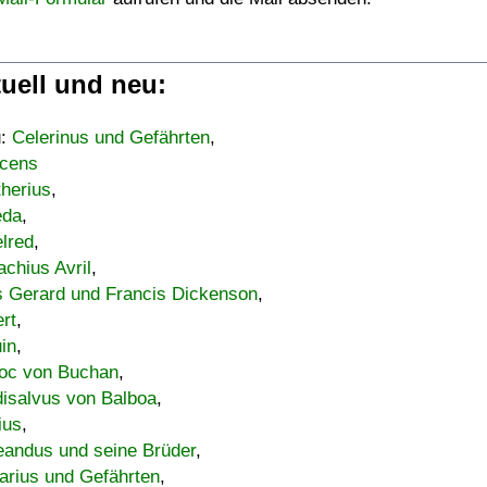
uell und neu:
u:
Celerinus und Gefährten
,
cens
therius
,
eda
,
lred
,
achius Avril
,
s Gerard und Francis Dickenson
,
ert
,
uin
,
oc von Buchan
,
isalvus von Balboa
,
ius
,
eandus und seine Brüder
,
arius und Gefährten
,