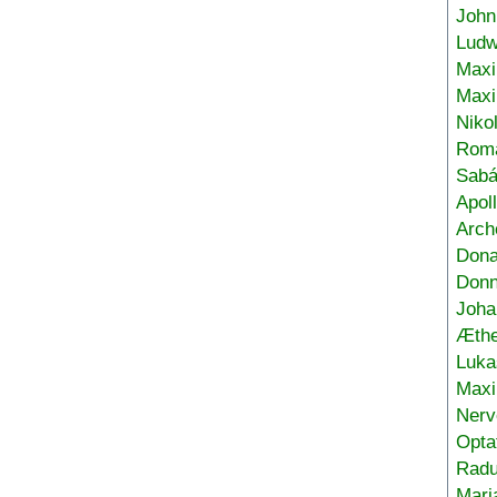
John
Ludw
Maxi
Max
Niko
Roma
Sabá
Apol
Arch
Don
Donn
Joha
Æthe
Luka
Max
Nerv
Opta
Radu
Mari