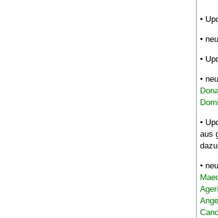
• Up
• ne
• Up
• ne
Dona
Domi
• Up
aus 
dazu
• ne
Maed
Ager
Ange
Canc