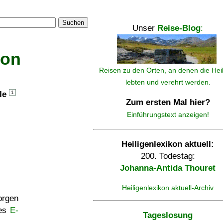
Suchen
Unser
Reise-Blog
:
kon
Reisen zu den Orten, an denen die Hei
lebten und verehrt werden.
lle
1
Zum ersten Mal hier?
Einführungstext anzeigen!
Heiligenlexikon aktuell:
200. Todestag:
Johanna-Antida Thouret
Heiligenlexikon aktuell-Archiv
rgen
ses
E-
Tageslosung