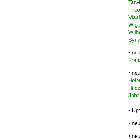
Tatw
Theo
Viss
Wigb
Wilh
Syna
• ne
Fran
• ne
Hele
Hild
Joha
• Up
• ne
• ne