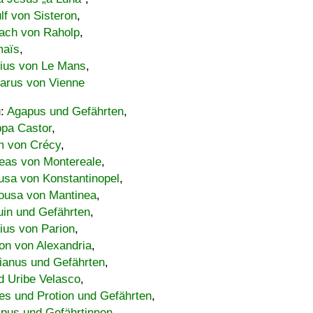
lf von Sisteron
,
ach von Raholp
,
maïs
,
bius von Le Mans
,
carus von Vienne
u:
Agapus und Gefährten
,
ppa Castor
,
 von Crécy
,
eas von Montereale
,
usa von Konstantinopel
,
ousa von Mantinea
,
uin und Gefährten
,
lius von Parion
,
on von Alexandria
,
ianus und Gefährten
,
d Uribe Velasco
,
s und Protion und Gefährten
,
pus und Gefährtinnen
,