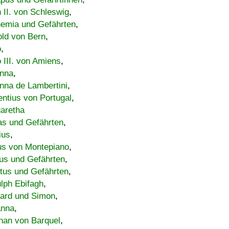
h II. von Schleswig
,
emia und Gefährten
,
old von Bern
,
o
,
 III. von Amiens
,
nna
,
nna de Lambertini
,
entius von Portugal
,
aretha
s und Gefährten
,
ius
,
us von Montepiano
,
us und Gefährten
,
tus und Gefährten
,
lph Ebifagh
,
ard und Simon
,
anna
,
han von Barquel
,