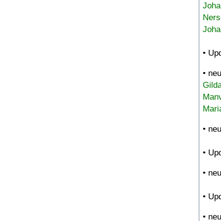
Joha
Ners
Joha
• Up
• ne
Gild
Manv
Mari
• ne
• Up
• ne
• Up
• ne