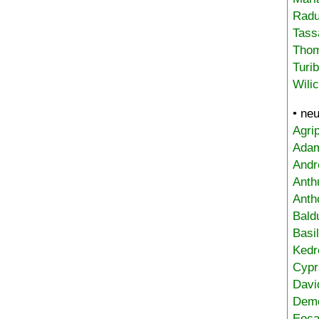
Radu
Tass
Tho
Turi
Wili
• ne
Agri
Adam
Andr
Anth
Anth
Bald
Basi
Kedr
Cypr
Davi
Deme
Eoca