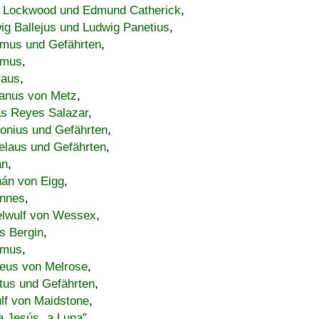
 Lockwood und Edmund Catherick
,
ig Ballejus und Ludwig Panetius
,
mus und Gefährten
,
imus
,
laus
,
nus von Metz
,
s Reyes Salazar
,
lonius und Gefährten
,
elaus und Gefährten
,
an
,
án von Eigg
,
nnes
,
lwulf von Wessex
,
s Bergin
,
imus
,
eus von Melrose
,
tus und Gefährten
,
lf von Maidstone
,
a Jesús „a Luna”
,