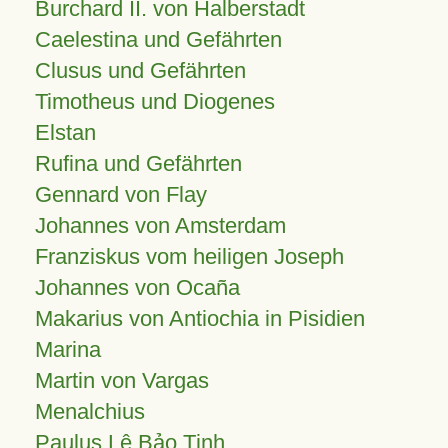
Burchard II. von Halberstadt
Caelestina und Gefährten
Clusus und Gefährten
Timotheus und Diogenes
Elstan
Rufina und Gefährten
Gennard von Flay
Johannes von Amsterdam
Franziskus vom heiligen Joseph
Johannes von Ocaña
Makarius von Antiochia in Pisidien
Marina
Martin von Vargas
Menalchius
Paulus Lê Bảo Tịnh