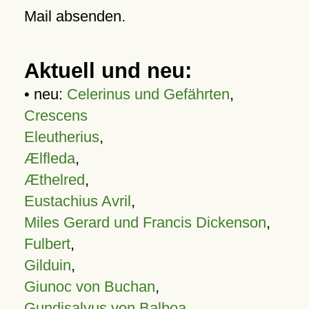
Mail absenden.
Aktuell und neu:
• neu:
Celerinus und Gefährten
,
Crescens
Eleutherius
,
Ælfleda
,
Æthelred
,
Eustachius Avril
,
Miles Gerard und Francis Dickenson
,
Fulbert
,
Gilduin
,
Giunoc von Buchan
,
Gundisalvus von Balboa
,