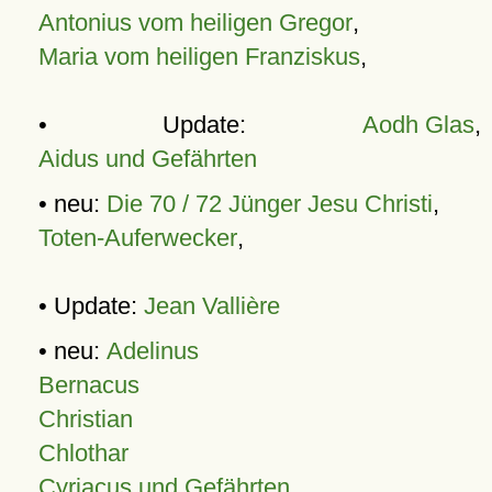
Antonius vom heiligen Gregor
,
Maria vom heiligen Franziskus
,
• Update:
Aodh Glas
,
Aidus und Gefährten
• neu:
Die 70 / 72 Jünger Jesu Christi
,
Toten-Auferwecker
,
• Update:
Jean Vallière
• neu:
Adelinus
Bernacus
Christian
Chlothar
Cyriacus und Gefährten