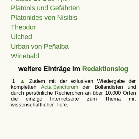
Platonis und Gefährten
Platonides von Nisibis
Theodor
Ulched
Urban von Peñalba
Winebald
weitere Einträge im
Redaktionslog
1
▲
Zudem mit der exlusiven Wiedergabe der
kompletten
Acta Sanctorum
der Bollandisten und
durch persönliche Recherchen an über 10.000 Orten
die einzige Internetseite zum Thema mit
wissenschaftlicher Tiefe.