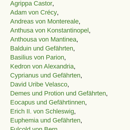
Agrippa Castor
,
Adam von Crécy
,
Andreas von Montereale
,
Anthusa von Konstantinopel
,
Anthousa von Mantinea
,
Balduin und Gefährten
,
Basilius von Parion
,
Kedron von Alexandria
,
Cyprianus und Gefährten
,
David Uribe Velasco
,
Demes und Protion und Gefährten
,
Eocapus und Gefährtinnen
,
Erich II. von Schleswig
,
Euphemia und Gefährten
,
Fulcold von Bern
,