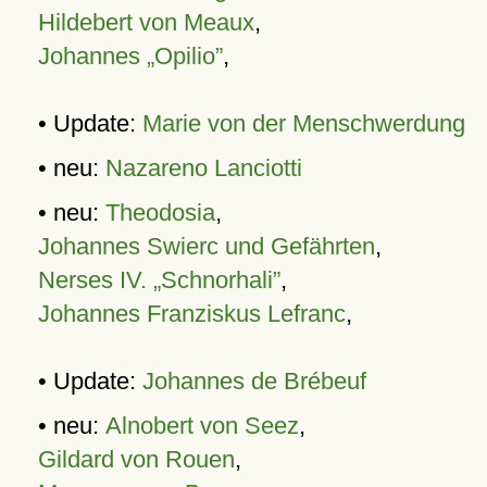
Hildebert von Meaux
,
Johannes „Opilio”
,
• Update:
Marie von der Menschwerdung
• neu:
Nazareno Lanciotti
• neu:
Theodosia
,
Johannes Swierc und Gefährten
,
Nerses IV. „Schnorhali”
,
Johannes Franziskus Lefranc
,
• Update:
Johannes de Brébeuf
• neu:
Alnobert von Seez
,
Gildard von Rouen
,