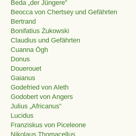
Beda „der Jüngere”
Beocca von Chertsey und Gefährten
Bertrand
Bonifatius Żukowski
Claudius und Gefährten
Cuanna Ógh
Donus
Douerouet
Gaianus
Godefried von Aleth
Godobert von Angers
Julius
Africanus
Lucidus
Franziskus von Piceleone
Nikolaus Thomacellus