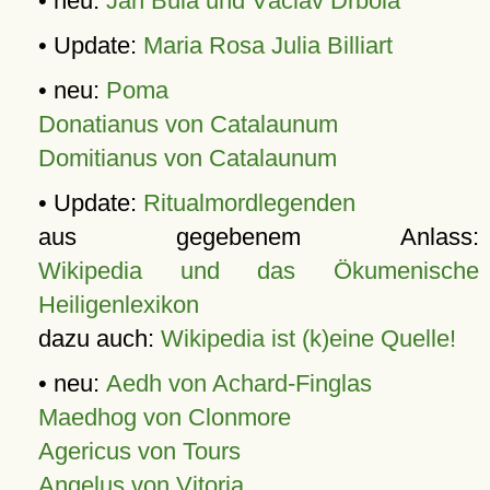
• neu:
Jan Bula und Václav Drbola
• Update:
Maria Rosa Julia Billiart
• neu:
Poma
Donatianus von Catalaunum
Domitianus von Catalaunum
• Update:
Ritualmordlegenden
aus gegebenem Anlass:
Wikipedia und das Ökumenische
Heiligenlexikon
dazu auch:
Wikipedia ist (k)eine Quelle!
• neu:
Aedh von Achard-Finglas
Maedhog von Clonmore
Agericus von Tours
Angelus von Vitoria