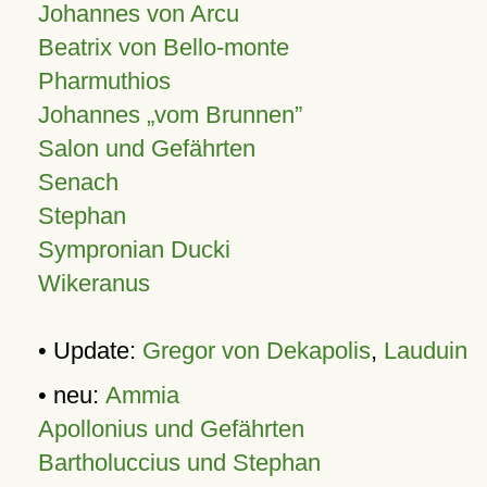
Johannes von Arcu
Beatrix von Bello-monte
Pharmuthios
Johannes
vom Brunnen
Salon und Gefährten
Senach
Stephan
Sympronian Ducki
Wikeranus
• Update:
Gregor von Dekapolis
,
Lauduin
• neu:
Ammia
Apollonius und Gefährten
Bartholuccius und Stephan