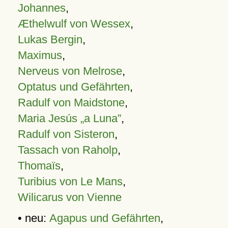
Johannes
,
Æthelwulf von Wessex
,
Lukas Bergin
,
Maximus
,
Nerveus von Melrose
,
Optatus und Gefährten
,
Radulf von Maidstone
,
Maria Jesús „a Luna”
,
Radulf von Sisteron
,
Tassach von Raholp
,
Thomaïs
,
Turibius von Le Mans
,
Wilicarus von Vienne
• neu:
Agapus und Gefährten
,