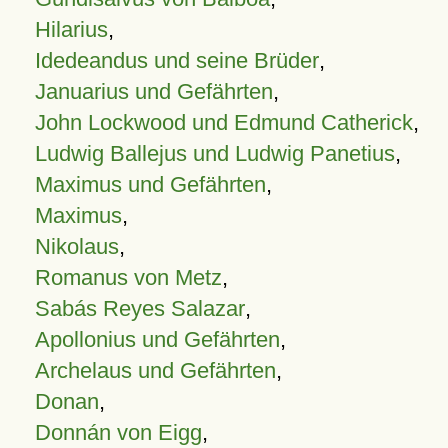
Hilarius
,
Idedeandus und seine Brüder
,
Januarius und Gefährten
,
John Lockwood und Edmund Catherick
,
Ludwig Ballejus und Ludwig Panetius
,
Maximus und Gefährten
,
Maximus
,
Nikolaus
,
Romanus von Metz
,
Sabás Reyes Salazar
,
Apollonius und Gefährten
,
Archelaus und Gefährten
,
Donan
,
Donnán von Eigg
,