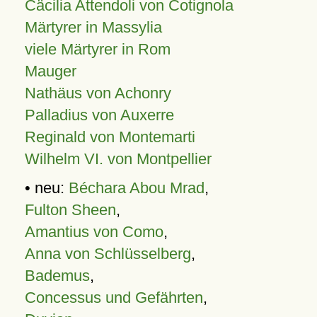
Cäcilia Attendoli von Cotignola
Märtyrer in Massylia
viele Märtyrer in Rom
Mauger
Nathäus von Achonry
Palladius von Auxerre
Reginald von Montemarti
Wilhelm VI. von Montpellier
• neu:
Béchara Abou Mrad
,
Fulton Sheen
,
Amantius von Como
,
Anna von Schlüsselberg
,
Bademus
,
Concessus und Gefährten
,