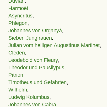
Duvian
,
Harmoët
,
Asyncritus
,
Phlegon
,
Johannes von Organyà
,
Sieben Jungfrauen
,
Julian vom heiligen Augustinus Martinet
,
Cléden
,
Leodebold von Fleury
,
Theodor und Pausilypus
,
Pitrion
,
Timotheus und Gefährten
,
Wilhelm
,
Ludwig Kolumbus
,
Johannes von Cabra
,