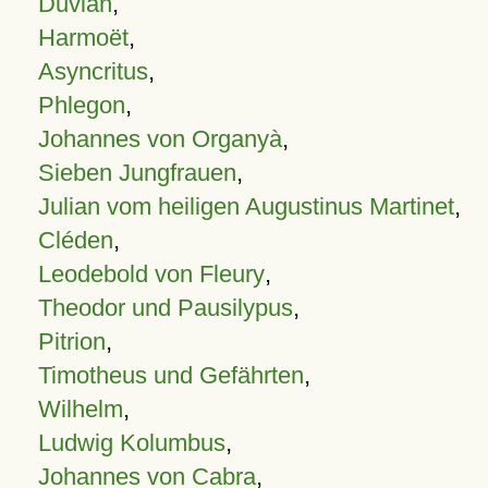
Duvian
,
Harmoët
,
Asyncritus
,
Phlegon
,
Johannes von Organyà
,
Sieben Jungfrauen
,
Julian vom heiligen Augustinus Martinet
,
Cléden
,
Leodebold von Fleury
,
Theodor und Pausilypus
,
Pitrion
,
Timotheus und Gefährten
,
Wilhelm
,
Ludwig Kolumbus
,
Johannes von Cabra
,