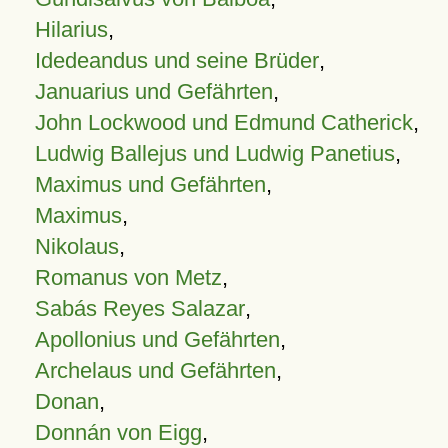
Hilarius
,
Idedeandus und seine Brüder
,
Januarius und Gefährten
,
John Lockwood und Edmund Catherick
,
Ludwig Ballejus und Ludwig Panetius
,
Maximus und Gefährten
,
Maximus
,
Nikolaus
,
Romanus von Metz
,
Sabás Reyes Salazar
,
Apollonius und Gefährten
,
Archelaus und Gefährten
,
Donan
,
Donnán von Eigg
,