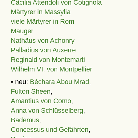
Cäcilia Attendoli von Cotignola
Märtyrer in Massylia
viele Märtyrer in Rom
Mauger
Nathäus von Achonry
Palladius von Auxerre
Reginald von Montemarti
Wilhelm VI. von Montpellier
• neu:
Béchara Abou Mrad
,
Fulton Sheen
,
Amantius von Como
,
Anna von Schlüsselberg
,
Bademus
,
Concessus und Gefährten
,