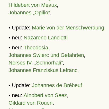
Hildebert von Meaux
,
Johannes „Opilio”
,
• Update:
Marie von der Menschwerdung
• neu:
Nazareno Lanciotti
• neu:
Theodosia
,
Johannes Swierc und Gefährten
,
Nerses IV. „Schnorhali”
,
Johannes Franziskus Lefranc
,
• Update:
Johannes de Brébeuf
• neu:
Alnobert von Seez
,
Gildard von Rouen
,