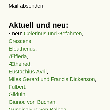
Mail absenden.
Aktuell und neu:
• neu:
Celerinus und Gefährten
,
Crescens
Eleutherius
,
Ælfleda
,
Æthelred
,
Eustachius Avril
,
Miles Gerard und Francis Dickenson
,
Fulbert
,
Gilduin
,
Giunoc von Buchan
,
Gundisalvus von Balboa
,