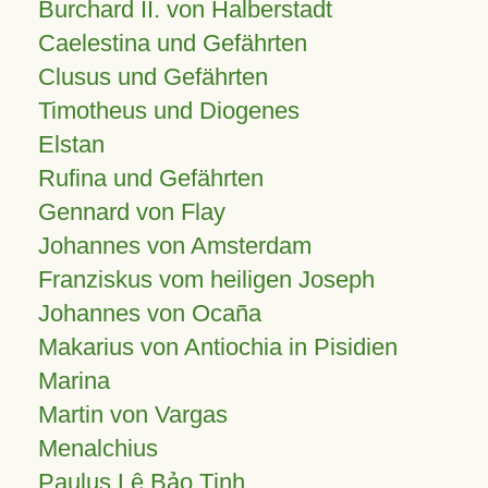
Burchard II. von Halberstadt
Caelestina und Gefährten
Clusus und Gefährten
Timotheus und Diogenes
Elstan
Rufina und Gefährten
Gennard von Flay
Johannes von Amsterdam
Franziskus vom heiligen Joseph
Johannes von Ocaña
Makarius von Antiochia in Pisidien
Marina
Martin von Vargas
Menalchius
Paulus Lê Bảo Tịnh