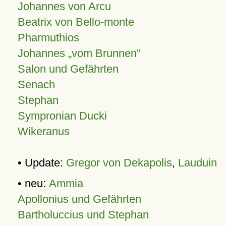
Johannes von Arcu
Beatrix von Bello-monte
Pharmuthios
Johannes
vom Brunnen
Salon und Gefährten
Senach
Stephan
Sympronian Ducki
Wikeranus
• Update:
Gregor von Dekapolis
,
Lauduin
• neu:
Ammia
Apollonius und Gefährten
Bartholuccius und Stephan