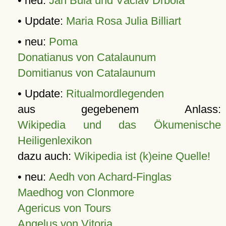
• neu:
Jan Bula und Václav Drbola
• Update:
Maria Rosa Julia Billiart
• neu:
Poma
Donatianus von Catalaunum
Domitianus von Catalaunum
• Update:
Ritualmordlegenden
aus gegebenem Anlass:
Wikipedia und das Ökumenische
Heiligenlexikon
dazu auch:
Wikipedia ist (k)eine Quelle!
• neu:
Aedh von Achard-Finglas
Maedhog von Clonmore
Agericus von Tours
Angelus von Vitoria