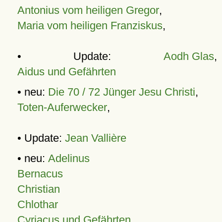
Antonius vom heiligen Gregor
,
Maria vom heiligen Franziskus
,
• Update:
Aodh Glas
,
Aidus und Gefährten
• neu:
Die 70 / 72 Jünger Jesu Christi
,
Toten-Auferwecker
,
• Update:
Jean Vallière
• neu:
Adelinus
Bernacus
Christian
Chlothar
Cyriacus und Gefährten