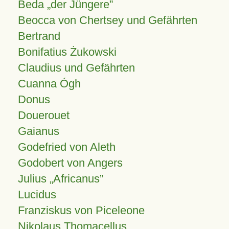
Beda „der Jüngere”
Beocca von Chertsey und Gefährten
Bertrand
Bonifatius Żukowski
Claudius und Gefährten
Cuanna Ógh
Donus
Douerouet
Gaianus
Godefried von Aleth
Godobert von Angers
Julius
Africanus
Lucidus
Franziskus von Piceleone
Nikolaus Thomacellus