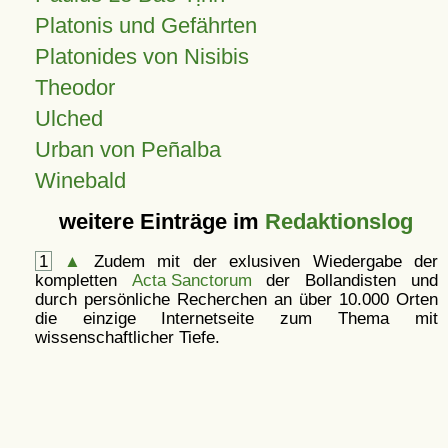
Platonis und Gefährten
Platonides von Nisibis
Theodor
Ulched
Urban von Peñalba
Winebald
weitere Einträge im
Redaktionslog
1
▲
Zudem mit der exlusiven Wiedergabe der
kompletten
Acta Sanctorum
der Bollandisten und
durch persönliche Recherchen an über 10.000 Orten
die einzige Internetseite zum Thema mit
wissenschaftlicher Tiefe.