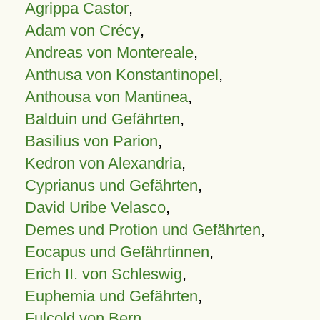
Agrippa Castor
,
Adam von Crécy
,
Andreas von Montereale
,
Anthusa von Konstantinopel
,
Anthousa von Mantinea
,
Balduin und Gefährten
,
Basilius von Parion
,
Kedron von Alexandria
,
Cyprianus und Gefährten
,
David Uribe Velasco
,
Demes und Protion und Gefährten
,
Eocapus und Gefährtinnen
,
Erich II. von Schleswig
,
Euphemia und Gefährten
,
Fulcold von Bern
,