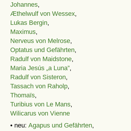
Johannes
,
Æthelwulf von Wessex
,
Lukas Bergin
,
Maximus
,
Nerveus von Melrose
,
Optatus und Gefährten
,
Radulf von Maidstone
,
Maria Jesús „a Luna”
,
Radulf von Sisteron
,
Tassach von Raholp
,
Thomaïs
,
Turibius von Le Mans
,
Wilicarus von Vienne
• neu:
Agapus und Gefährten
,