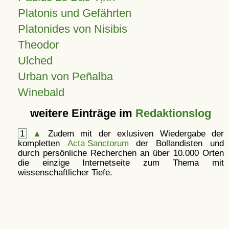
Platonis und Gefährten
Platonides von Nisibis
Theodor
Ulched
Urban von Peñalba
Winebald
weitere Einträge im
Redaktionslog
1
▲
Zudem mit der exlusiven Wiedergabe der
kompletten
Acta Sanctorum
der Bollandisten und
durch persönliche Recherchen an über 10.000 Orten
die einzige Internetseite zum Thema mit
wissenschaftlicher Tiefe.