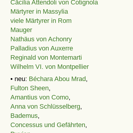
Cäcilia Attendoli von Cotignola
Märtyrer in Massylia
viele Märtyrer in Rom
Mauger
Nathäus von Achonry
Palladius von Auxerre
Reginald von Montemarti
Wilhelm VI. von Montpellier
• neu:
Béchara Abou Mrad
,
Fulton Sheen
,
Amantius von Como
,
Anna von Schlüsselberg
,
Bademus
,
Concessus und Gefährten
,