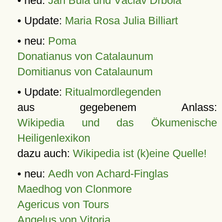
• neu:
Jan Bula und Václav Drbola
• Update:
Maria Rosa Julia Billiart
• neu:
Poma
Donatianus von Catalaunum
Domitianus von Catalaunum
• Update:
Ritualmordlegenden
aus gegebenem Anlass:
Wikipedia und das Ökumenische
Heiligenlexikon
dazu auch:
Wikipedia ist (k)eine Quelle!
• neu:
Aedh von Achard-Finglas
Maedhog von Clonmore
Agericus von Tours
Angelus von Vitoria