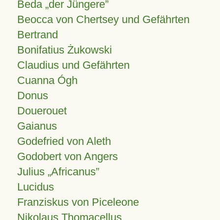
Beda „der Jüngere”
Beocca von Chertsey und Gefährten
Bertrand
Bonifatius Żukowski
Claudius und Gefährten
Cuanna Ógh
Donus
Douerouet
Gaianus
Godefried von Aleth
Godobert von Angers
Julius
Africanus
Lucidus
Franziskus von Piceleone
Nikolaus Thomacellus