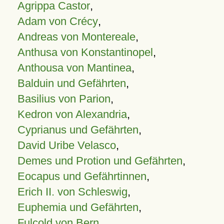
Agrippa Castor
,
Adam von Crécy
,
Andreas von Montereale
,
Anthusa von Konstantinopel
,
Anthousa von Mantinea
,
Balduin und Gefährten
,
Basilius von Parion
,
Kedron von Alexandria
,
Cyprianus und Gefährten
,
David Uribe Velasco
,
Demes und Protion und Gefährten
,
Eocapus und Gefährtinnen
,
Erich II. von Schleswig
,
Euphemia und Gefährten
,
Fulcold von Bern
,