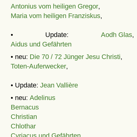
Antonius vom heiligen Gregor
,
Maria vom heiligen Franziskus
,
• Update:
Aodh Glas
,
Aidus und Gefährten
• neu:
Die 70 / 72 Jünger Jesu Christi
,
Toten-Auferwecker
,
• Update:
Jean Vallière
• neu:
Adelinus
Bernacus
Christian
Chlothar
Cyriacus und Gefährten