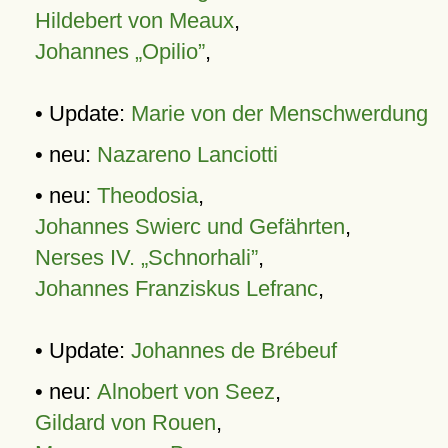
Hildebert von Meaux
,
Johannes „Opilio”
,
• Update:
Marie von der Menschwerdung
• neu:
Nazareno Lanciotti
• neu:
Theodosia
,
Johannes Swierc und Gefährten
,
Nerses IV. „Schnorhali”
,
Johannes Franziskus Lefranc
,
• Update:
Johannes de Brébeuf
• neu:
Alnobert von Seez
,
Gildard von Rouen
,