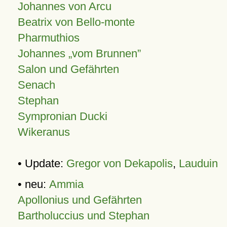
Johannes von Arcu
Beatrix von Bello-monte
Pharmuthios
Johannes
vom Brunnen
Salon und Gefährten
Senach
Stephan
Sympronian Ducki
Wikeranus
• Update:
Gregor von Dekapolis
,
Lauduin
• neu:
Ammia
Apollonius und Gefährten
Bartholuccius und Stephan