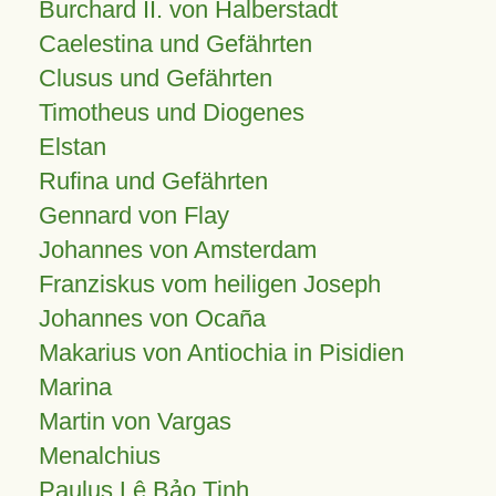
Burchard II. von Halberstadt
Caelestina und Gefährten
Clusus und Gefährten
Timotheus und Diogenes
Elstan
Rufina und Gefährten
Gennard von Flay
Johannes von Amsterdam
Franziskus vom heiligen Joseph
Johannes von Ocaña
Makarius von Antiochia in Pisidien
Marina
Martin von Vargas
Menalchius
Paulus Lê Bảo Tịnh