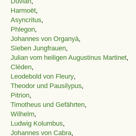
Duvian
,
Harmoët
,
Asyncritus
,
Phlegon
,
Johannes von Organyà
,
Sieben Jungfrauen
,
Julian vom heiligen Augustinus Martinet
,
Cléden
,
Leodebold von Fleury
,
Theodor und Pausilypus
,
Pitrion
,
Timotheus und Gefährten
,
Wilhelm
,
Ludwig Kolumbus
,
Johannes von Cabra
,