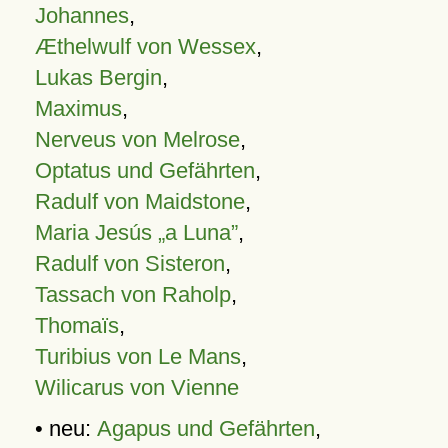
Johannes
,
Æthelwulf von Wessex
,
Lukas Bergin
,
Maximus
,
Nerveus von Melrose
,
Optatus und Gefährten
,
Radulf von Maidstone
,
Maria Jesús „a Luna”
,
Radulf von Sisteron
,
Tassach von Raholp
,
Thomaïs
,
Turibius von Le Mans
,
Wilicarus von Vienne
• neu:
Agapus und Gefährten
,