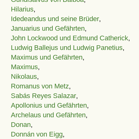
Hilarius
,
Idedeandus und seine Brüder
,
Januarius und Gefährten
,
John Lockwood und Edmund Catherick
,
Ludwig Ballejus und Ludwig Panetius
,
Maximus und Gefährten
,
Maximus
,
Nikolaus
,
Romanus von Metz
,
Sabás Reyes Salazar
,
Apollonius und Gefährten
,
Archelaus und Gefährten
,
Donan
,
Donnán von Eigg
,