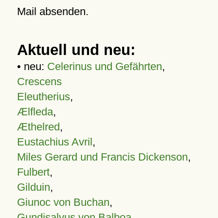
Mail absenden.
Aktuell und neu:
• neu:
Celerinus und Gefährten
,
Crescens
Eleutherius
,
Ælfleda
,
Æthelred
,
Eustachius Avril
,
Miles Gerard und Francis Dickenson
,
Fulbert
,
Gilduin
,
Giunoc von Buchan
,
Gundisalvus von Balboa
,