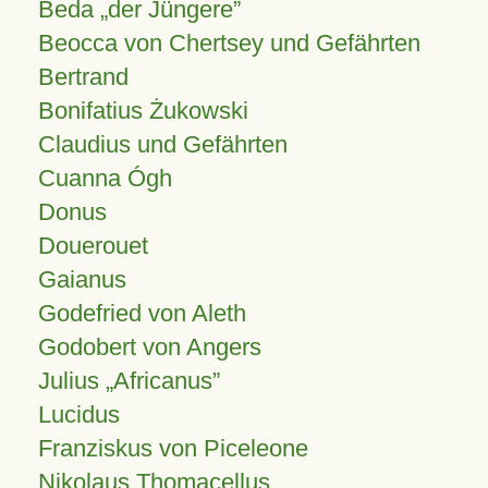
Beda „der Jüngere”
Beocca von Chertsey und Gefährten
Bertrand
Bonifatius Żukowski
Claudius und Gefährten
Cuanna Ógh
Donus
Douerouet
Gaianus
Godefried von Aleth
Godobert von Angers
Julius
Africanus
Lucidus
Franziskus von Piceleone
Nikolaus Thomacellus