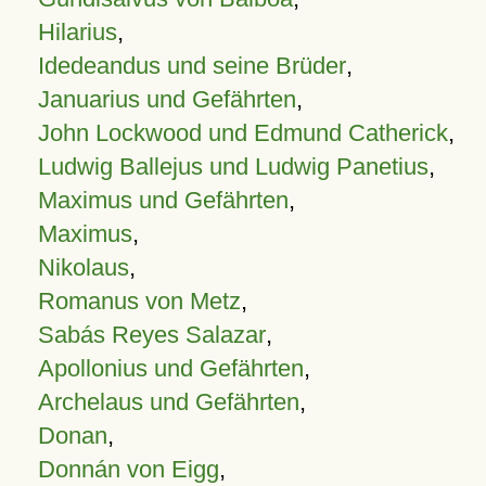
Hilarius
,
Idedeandus und seine Brüder
,
Januarius und Gefährten
,
John Lockwood und Edmund Catherick
,
Ludwig Ballejus und Ludwig Panetius
,
Maximus und Gefährten
,
Maximus
,
Nikolaus
,
Romanus von Metz
,
Sabás Reyes Salazar
,
Apollonius und Gefährten
,
Archelaus und Gefährten
,
Donan
,
Donnán von Eigg
,