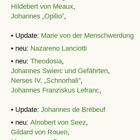
Hildebert von Meaux
,
Johannes „Opilio”
,
• Update:
Marie von der Menschwerdung
• neu:
Nazareno Lanciotti
• neu:
Theodosia
,
Johannes Swierc und Gefährten
,
Nerses IV. „Schnorhali”
,
Johannes Franziskus Lefranc
,
• Update:
Johannes de Brébeuf
• neu:
Alnobert von Seez
,
Gildard von Rouen
,