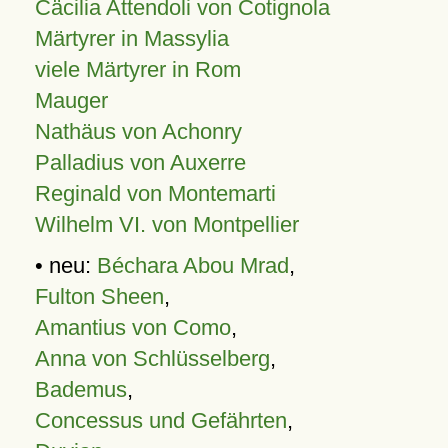
Cäcilia Attendoli von Cotignola
Märtyrer in Massylia
viele Märtyrer in Rom
Mauger
Nathäus von Achonry
Palladius von Auxerre
Reginald von Montemarti
Wilhelm VI. von Montpellier
• neu:
Béchara Abou Mrad
,
Fulton Sheen
,
Amantius von Como
,
Anna von Schlüsselberg
,
Bademus
,
Concessus und Gefährten
,