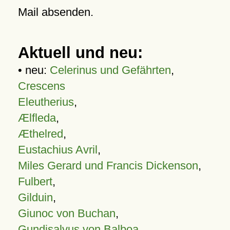
Mail absenden.
Aktuell und neu:
• neu:
Celerinus und Gefährten
,
Crescens
Eleutherius
,
Ælfleda
,
Æthelred
,
Eustachius Avril
,
Miles Gerard und Francis Dickenson
,
Fulbert
,
Gilduin
,
Giunoc von Buchan
,
Gundisalvus von Balboa
,