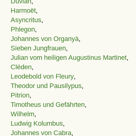
Duvian
,
Harmoët
,
Asyncritus
,
Phlegon
,
Johannes von Organyà
,
Sieben Jungfrauen
,
Julian vom heiligen Augustinus Martinet
,
Cléden
,
Leodebold von Fleury
,
Theodor und Pausilypus
,
Pitrion
,
Timotheus und Gefährten
,
Wilhelm
,
Ludwig Kolumbus
,
Johannes von Cabra
,