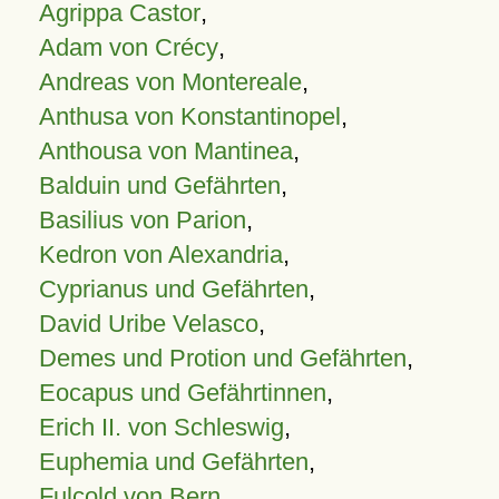
Agrippa Castor
,
Adam von Crécy
,
Andreas von Montereale
,
Anthusa von Konstantinopel
,
Anthousa von Mantinea
,
Balduin und Gefährten
,
Basilius von Parion
,
Kedron von Alexandria
,
Cyprianus und Gefährten
,
David Uribe Velasco
,
Demes und Protion und Gefährten
,
Eocapus und Gefährtinnen
,
Erich II. von Schleswig
,
Euphemia und Gefährten
,
Fulcold von Bern
,