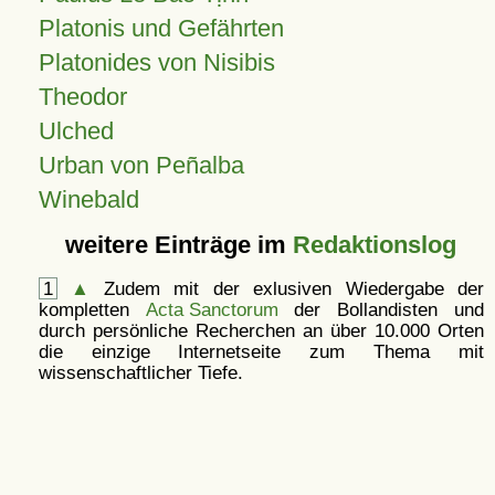
Platonis und Gefährten
Platonides von Nisibis
Theodor
Ulched
Urban von Peñalba
Winebald
weitere Einträge im
Redaktionslog
1
▲
Zudem mit der exlusiven Wiedergabe der
kompletten
Acta Sanctorum
der Bollandisten und
durch persönliche Recherchen an über 10.000 Orten
die einzige Internetseite zum Thema mit
wissenschaftlicher Tiefe.