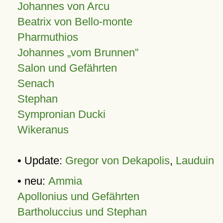
Johannes von Arcu
Beatrix von Bello-monte
Pharmuthios
Johannes
vom Brunnen
Salon und Gefährten
Senach
Stephan
Sympronian Ducki
Wikeranus
• Update:
Gregor von Dekapolis
,
Lauduin
• neu:
Ammia
Apollonius und Gefährten
Bartholuccius und Stephan