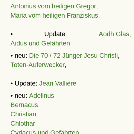
Antonius vom heiligen Gregor
,
Maria vom heiligen Franziskus
,
• Update:
Aodh Glas
,
Aidus und Gefährten
• neu:
Die 70 / 72 Jünger Jesu Christi
,
Toten-Auferwecker
,
• Update:
Jean Vallière
• neu:
Adelinus
Bernacus
Christian
Chlothar
Cyriacus und Gefährten