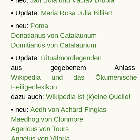
• neu:
Jan Bula und Václav Drbola
• Update:
Maria Rosa Julia Billiart
• neu:
Poma
Donatianus von Catalaunum
Domitianus von Catalaunum
• Update:
Ritualmordlegenden
aus gegebenem Anlass:
Wikipedia und das Ökumenische
Heiligenlexikon
dazu auch:
Wikipedia ist (k)eine Quelle!
• neu:
Aedh von Achard-Finglas
Maedhog von Clonmore
Agericus von Tours
Angelus von Vitoria