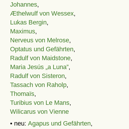
Johannes
,
Æthelwulf von Wessex
,
Lukas Bergin
,
Maximus
,
Nerveus von Melrose
,
Optatus und Gefährten
,
Radulf von Maidstone
,
Maria Jesús „a Luna”
,
Radulf von Sisteron
,
Tassach von Raholp
,
Thomaïs
,
Turibius von Le Mans
,
Wilicarus von Vienne
• neu:
Agapus und Gefährten
,