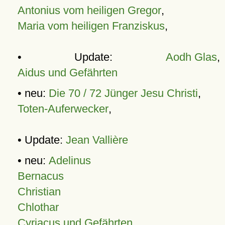
Antonius vom heiligen Gregor
,
Maria vom heiligen Franziskus
,
• Update:
Aodh Glas
,
Aidus und Gefährten
• neu:
Die 70 / 72 Jünger Jesu Christi
,
Toten-Auferwecker
,
• Update:
Jean Vallière
• neu:
Adelinus
Bernacus
Christian
Chlothar
Cyriacus und Gefährten