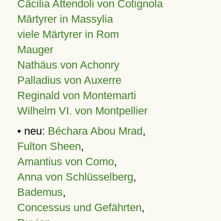
Cäcilia Attendoli von Cotignola
Märtyrer in Massylia
viele Märtyrer in Rom
Mauger
Nathäus von Achonry
Palladius von Auxerre
Reginald von Montemarti
Wilhelm VI. von Montpellier
• neu:
Béchara Abou Mrad
,
Fulton Sheen
,
Amantius von Como
,
Anna von Schlüsselberg
,
Bademus
,
Concessus und Gefährten
,