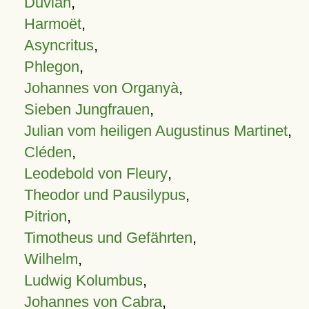
Duvian
,
Harmoët
,
Asyncritus
,
Phlegon
,
Johannes von Organyà
,
Sieben Jungfrauen
,
Julian vom heiligen Augustinus Martinet
,
Cléden
,
Leodebold von Fleury
,
Theodor und Pausilypus
,
Pitrion
,
Timotheus und Gefährten
,
Wilhelm
,
Ludwig Kolumbus
,
Johannes von Cabra
,