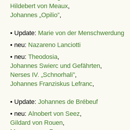
Hildebert von Meaux
,
Johannes „Opilio”
,
• Update:
Marie von der Menschwerdung
• neu:
Nazareno Lanciotti
• neu:
Theodosia
,
Johannes Swierc und Gefährten
,
Nerses IV. „Schnorhali”
,
Johannes Franziskus Lefranc
,
• Update:
Johannes de Brébeuf
• neu:
Alnobert von Seez
,
Gildard von Rouen
,