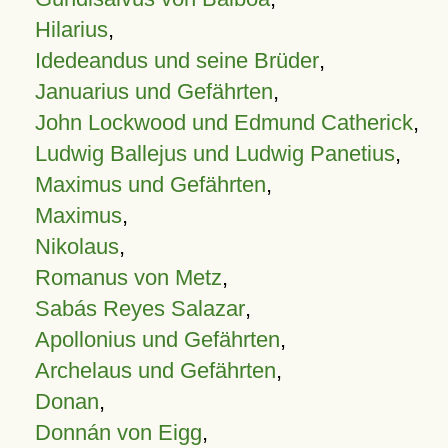
Hilarius
,
Idedeandus und seine Brüder
,
Januarius und Gefährten
,
John Lockwood und Edmund Catherick
,
Ludwig Ballejus und Ludwig Panetius
,
Maximus und Gefährten
,
Maximus
,
Nikolaus
,
Romanus von Metz
,
Sabás Reyes Salazar
,
Apollonius und Gefährten
,
Archelaus und Gefährten
,
Donan
,
Donnán von Eigg
,