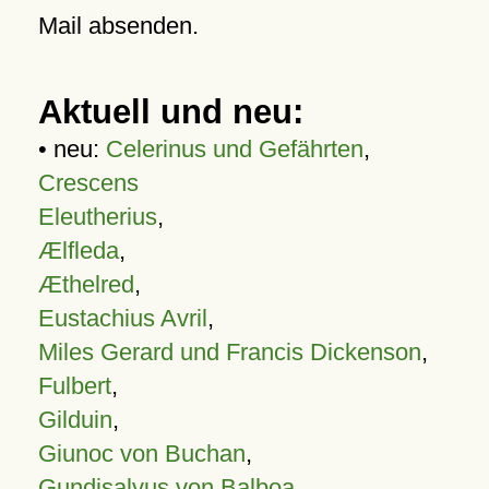
Mail absenden.
Aktuell und neu:
• neu:
Celerinus und Gefährten
,
Crescens
Eleutherius
,
Ælfleda
,
Æthelred
,
Eustachius Avril
,
Miles Gerard und Francis Dickenson
,
Fulbert
,
Gilduin
,
Giunoc von Buchan
,
Gundisalvus von Balboa
,