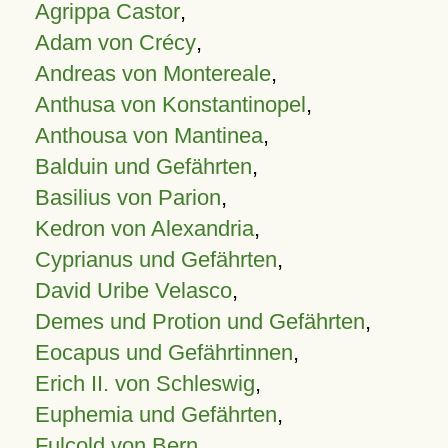
Agrippa Castor
,
Adam von Crécy
,
Andreas von Montereale
,
Anthusa von Konstantinopel
,
Anthousa von Mantinea
,
Balduin und Gefährten
,
Basilius von Parion
,
Kedron von Alexandria
,
Cyprianus und Gefährten
,
David Uribe Velasco
,
Demes und Protion und Gefährten
,
Eocapus und Gefährtinnen
,
Erich II. von Schleswig
,
Euphemia und Gefährten
,
Fulcold von Bern
,