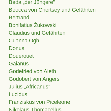
Beda „der Jüngere”
Beocca von Chertsey und Gefährten
Bertrand
Bonifatius Żukowski
Claudius und Gefährten
Cuanna Ógh
Donus
Douerouet
Gaianus
Godefried von Aleth
Godobert von Angers
Julius
Africanus
Lucidus
Franziskus von Piceleone
Nikolaus Thomacellus