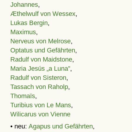
Johannes
,
Æthelwulf von Wessex
,
Lukas Bergin
,
Maximus
,
Nerveus von Melrose
,
Optatus und Gefährten
,
Radulf von Maidstone
,
Maria Jesús „a Luna”
,
Radulf von Sisteron
,
Tassach von Raholp
,
Thomaïs
,
Turibius von Le Mans
,
Wilicarus von Vienne
• neu:
Agapus und Gefährten
,