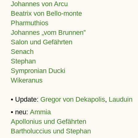
Johannes von Arcu
Beatrix von Bello-monte
Pharmuthios
Johannes
vom Brunnen
Salon und Gefährten
Senach
Stephan
Sympronian Ducki
Wikeranus
• Update:
Gregor von Dekapolis
,
Lauduin
• neu:
Ammia
Apollonius und Gefährten
Bartholuccius und Stephan