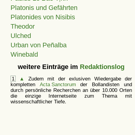
Platonis und Gefährten
Platonides von Nisibis
Theodor
Ulched
Urban von Peñalba
Winebald
weitere Einträge im
Redaktionslog
1
▲
Zudem mit der exlusiven Wiedergabe der
kompletten
Acta Sanctorum
der Bollandisten und
durch persönliche Recherchen an über 10.000 Orten
die einzige Internetseite zum Thema mit
wissenschaftlicher Tiefe.