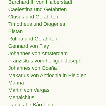
Burchard II. von Halberstadt
Caelestina und Gefährten
Clusus und Gefährten
Timotheus und Diogenes
Elstan
Rufina und Gefährten
Gennard von Flay
Johannes von Amsterdam
Franziskus vom heiligen Joseph
Johannes von Ocaña
Makarius von Antiochia in Pisidien
Marina
Martin von Vargas
Menalchius
Paulus Lê Bảo Tịnh