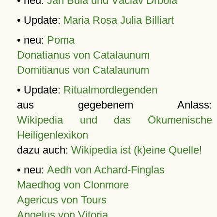
• neu:
Jan Bula und Václav Drbola
• Update:
Maria Rosa Julia Billiart
• neu:
Poma
Donatianus von Catalaunum
Domitianus von Catalaunum
• Update:
Ritualmordlegenden
aus gegebenem Anlass:
Wikipedia und das Ökumenische
Heiligenlexikon
dazu auch:
Wikipedia ist (k)eine Quelle!
• neu:
Aedh von Achard-Finglas
Maedhog von Clonmore
Agericus von Tours
Angelus von Vitoria