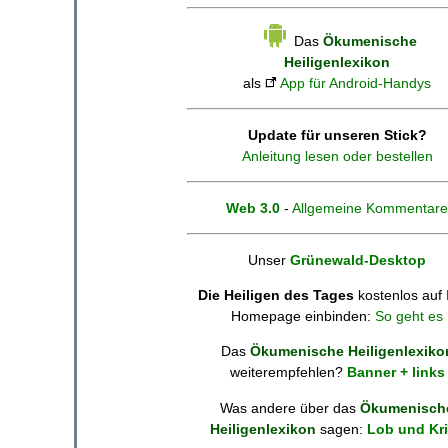
Das
Ökumenische
Heiligenlexikon
als
App für Android-Handys
Update für unseren Stick?
Anleitung lesen oder bestellen
Web 3.0
-
Allgemeine Kommentare
Unser
Grünewald-Desktop
Die Heiligen des Tages
kostenlos auf 
Homepage einbinden:
So geht es
Das
Ökumenische Heiligenlexiko
weiterempfehlen?
Banner + links
Was andere über das
Ökumenisch
Heiligenlexikon
sagen:
Lob und Kri