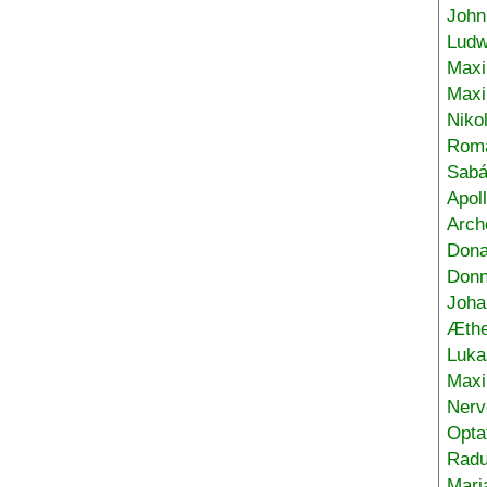
John
Ludw
Maxi
Max
Niko
Roma
Sabá
Apol
Arch
Don
Donn
Joha
Æthe
Luka
Max
Nerv
Opta
Radu
Mari