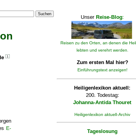
Suchen
Unser
Reise-Blog
:
kon
Reisen zu den Orten, an denen die Hei
lebten und verehrt werden.
lle
1
Zum ersten Mal hier?
Einführungstext anzeigen!
Heiligenlexikon aktuell:
200. Todestag:
Johanna-Antida Thouret
Heiligenlexikon aktuell-Archiv
rgen
ses
E-
Tageslosung