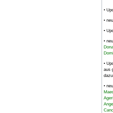
• Up
• ne
• Up
• ne
Dona
Domi
• Up
aus 
dazu
• ne
Maed
Ager
Ange
Canc