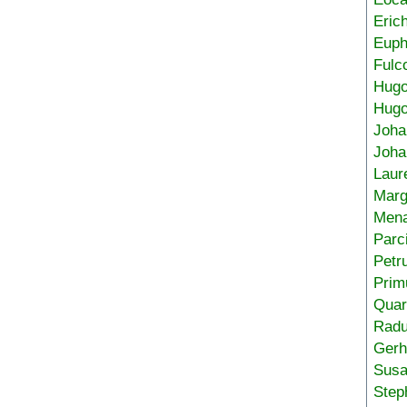
Eric
Euph
Fulc
Hug
Hugo
Joha
Joha
Laur
Marg
Mena
Parc
Petr
Prim
Quar
Radu
Gerh
Sus
Step