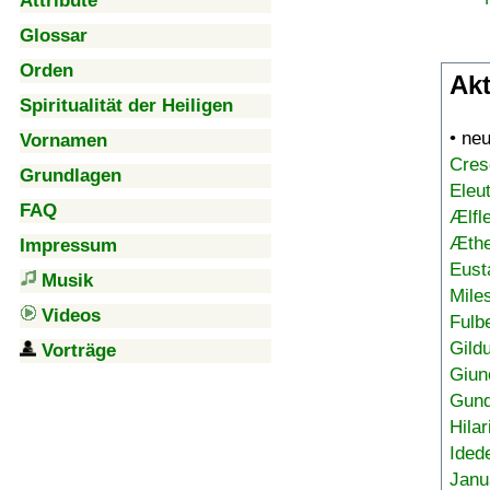
Attribute
Glossar
Orden
Akt
Spiritualität der Heiligen
• ne
Vornamen
Cres
Grundlagen
Eleu
FAQ
Ælfl
Æthe
Impressum
Eust
Musik
Mile
Videos
Fulb
Gild
Vorträge
Giun
Gund
Hilar
Ided
Janu