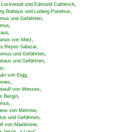
 Lockwood und Edmund Catherick
,
ig Ballejus und Ludwig Panetius
,
mus und Gefährten
,
imus
,
laus
,
nus von Metz
,
s Reyes Salazar
,
lonius und Gefährten
,
elaus und Gefährten
,
an
,
án von Eigg
,
nnes
,
lwulf von Wessex
,
s Bergin
,
imus
,
eus von Melrose
,
tus und Gefährten
,
lf von Maidstone
,
a Jesús „a Luna”
,