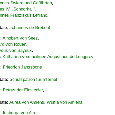
nnes Swierc und Gefährten
,
es IV. „Schnorhali”
,
nnes Franziskus Lefranc
,
date:
Johannes de Brébeuf
u:
Alnobert von Seez
,
ard von Rouen
,
eus von Bayeux
,
a Katharina vom heiligen Augustinus de Longprey
u:
Friedrich Janssoone
date:
Schutzpatron für Internet
u:
Petrus der Einsiedler
,
date:
Aurea von Amiens
,
Wulfia von Amiens
u:
Itisberga von Aire
,