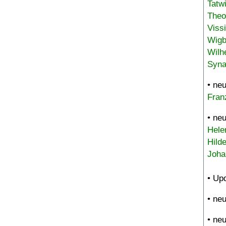
Tatw
Theo
Viss
Wigb
Wilh
Syna
• ne
Fran
• ne
Hele
Hild
Joha
• Up
• ne
• ne