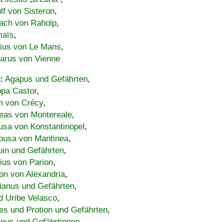
lf von Sisteron
,
ach von Raholp
,
maïs
,
bius von Le Mans
,
carus von Vienne
u:
Agapus und Gefährten
,
ppa Castor
,
 von Crécy
,
eas von Montereale
,
usa von Konstantinopel
,
ousa von Mantinea
,
uin und Gefährten
,
lius von Parion
,
on von Alexandria
,
ianus und Gefährten
,
d Uribe Velasco
,
s und Protion und Gefährten
,
pus und Gefährtinnen
,