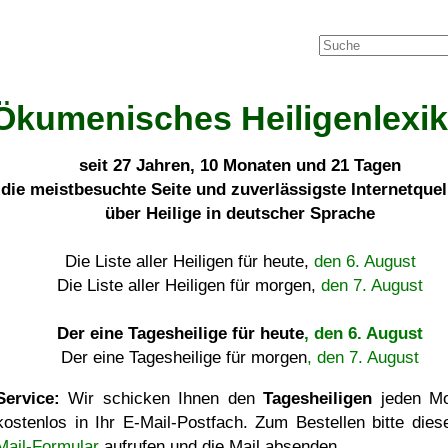
Ökumenisches Heiligenlexi
seit
27 Jahren, 10 Monaten und 21 Tagen
die meistbesuchte Seite und zuverlässigste Internetque
über Heilige in deutscher Sprache
Die Liste aller Heiligen für heute,
den 6. August
Die Liste aller Heiligen für morgen,
den 7. August
Der eine Tagesheilige für heute
, den 6. August
Der eine Tagesheilige für morgen
, den 7. August
Service:
Wir schicken Ihnen den
Tagesheiligen
jeden Mo
kostenlos in Ihr E-Mail-Postfach. Zum Bestellen bitte die
Mail-Formular
aufrufen und die Mail absenden.