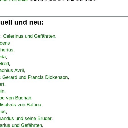
uell und neu:
u:
Celerinus und Gefährten
,
cens
therius
,
eda
,
lred
,
achius Avril
,
s Gerard und Francis Dickenson
,
ert
,
uin
,
oc von Buchan
,
isalvus von Balboa
,
ius
,
eandus und seine Brüder
,
arius und Gefährten
,