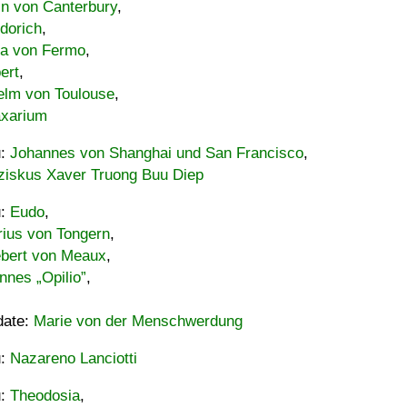
in von Canterbury
,
dorich
,
ia von Fermo
,
ert
,
elm von Toulouse
,
xarium
u:
Johannes von Shanghai und San Francisco
,
ziskus Xaver Truong Buu Diep
u:
Eudo
,
rius von Tongern
,
ebert von Meaux
,
nnes „Opilio”
,
date:
Marie von der Menschwerdung
u:
Nazareno Lanciotti
u:
Theodosia
,