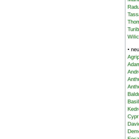
Radu
Tass
Tho
Turi
Wili
• ne
Agri
Adam
Andr
Anth
Anth
Bald
Basi
Kedr
Cypr
Davi
Deme
Eoca