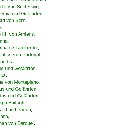
h II. von Schleswig
,
emia und Gefährten
,
old von Bern
,
o
,
 III. von Amiens
,
nna
,
nna de Lambertini
,
entius von Portugal
,
aretha
s und Gefährten
,
ius
,
us von Montepiano
,
us und Gefährten
,
tus und Gefährten
,
lph Ebifagh
,
ard und Simon
,
anna
,
han von Barquel
,