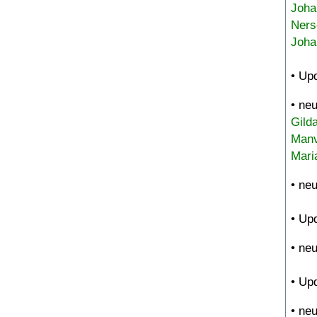
Joha
Ners
Joha
• Up
• ne
Gild
Manv
Mari
• ne
• Up
• ne
• Up
• ne