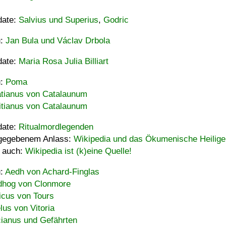
date:
Salvius und Superius
,
Godric
u:
Jan Bula und Václav Drbola
date:
Maria Rosa Julia Billiart
u:
Poma
tianus von Catalaunum
tianus von Catalaunum
date:
Ritualmordlegenden
gegebenem Anlass:
Wikipedia und das Ökumenische Heilige
 auch:
Wikipedia ist (k)eine Quelle!
u:
Aedh von Achard-Finglas
hog von Clonmore
icus von Tours
lus von Vitoria
ianus und Gefährten