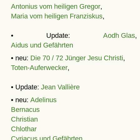
Antonius vom heiligen Gregor
,
Maria vom heiligen Franziskus
,
• Update:
Aodh Glas
,
Aidus und Gefährten
• neu:
Die 70 / 72 Jünger Jesu Christi
,
Toten-Auferwecker
,
• Update:
Jean Vallière
• neu:
Adelinus
Bernacus
Christian
Chlothar
Cyriacus und Gefährten