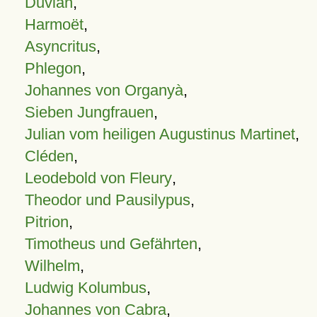
Duvian
,
Harmoët
,
Asyncritus
,
Phlegon
,
Johannes von Organyà
,
Sieben Jungfrauen
,
Julian vom heiligen Augustinus Martinet
,
Cléden
,
Leodebold von Fleury
,
Theodor und Pausilypus
,
Pitrion
,
Timotheus und Gefährten
,
Wilhelm
,
Ludwig Kolumbus
,
Johannes von Cabra
,