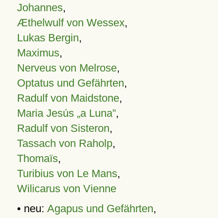
Johannes
,
Æthelwulf von Wessex
,
Lukas Bergin
,
Maximus
,
Nerveus von Melrose
,
Optatus und Gefährten
,
Radulf von Maidstone
,
Maria Jesús „a Luna”
,
Radulf von Sisteron
,
Tassach von Raholp
,
Thomaïs
,
Turibius von Le Mans
,
Wilicarus von Vienne
• neu:
Agapus und Gefährten
,