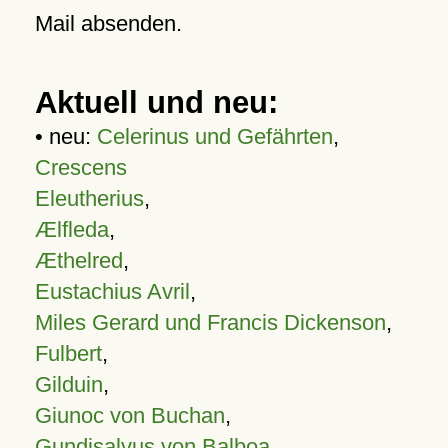
Mail absenden.
Aktuell und neu:
• neu:
Celerinus und Gefährten
,
Crescens
Eleutherius
,
Ælfleda
,
Æthelred
,
Eustachius Avril
,
Miles Gerard und Francis Dickenson
,
Fulbert
,
Gilduin
,
Giunoc von Buchan
,
Gundisalvus von Balboa
,