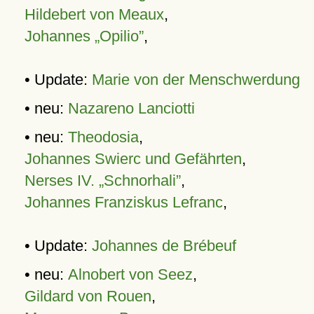
Hildebert von Meaux
,
Johannes „Opilio”
,
• Update:
Marie von der Menschwerdung
• neu:
Nazareno Lanciotti
• neu:
Theodosia
,
Johannes Swierc und Gefährten
,
Nerses IV. „Schnorhali”
,
Johannes Franziskus Lefranc
,
• Update:
Johannes de Brébeuf
• neu:
Alnobert von Seez
,
Gildard von Rouen
,