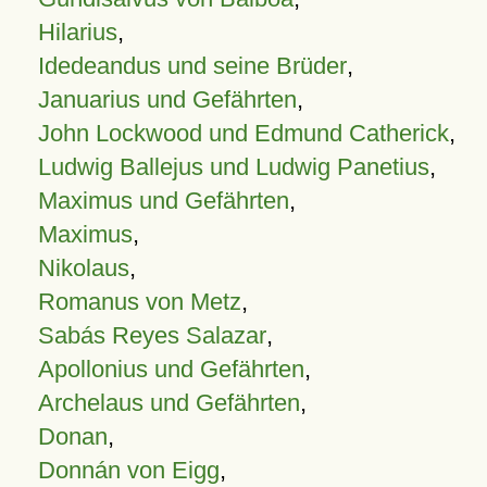
Hilarius
,
Idedeandus und seine Brüder
,
Januarius und Gefährten
,
John Lockwood und Edmund Catherick
,
Ludwig Ballejus und Ludwig Panetius
,
Maximus und Gefährten
,
Maximus
,
Nikolaus
,
Romanus von Metz
,
Sabás Reyes Salazar
,
Apollonius und Gefährten
,
Archelaus und Gefährten
,
Donan
,
Donnán von Eigg
,