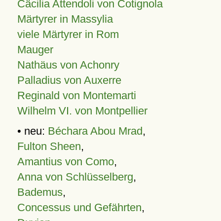
Cäcilia Attendoli von Cotignola
Märtyrer in Massylia
viele Märtyrer in Rom
Mauger
Nathäus von Achonry
Palladius von Auxerre
Reginald von Montemarti
Wilhelm VI. von Montpellier
• neu:
Béchara Abou Mrad
,
Fulton Sheen
,
Amantius von Como
,
Anna von Schlüsselberg
,
Bademus
,
Concessus und Gefährten
,