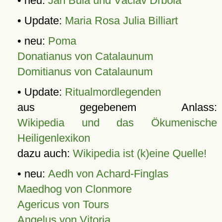
• neu:
Jan Bula und Václav Drbola
• Update:
Maria Rosa Julia Billiart
• neu:
Poma
Donatianus von Catalaunum
Domitianus von Catalaunum
• Update:
Ritualmordlegenden
aus gegebenem Anlass:
Wikipedia und das Ökumenische
Heiligenlexikon
dazu auch:
Wikipedia ist (k)eine Quelle!
• neu:
Aedh von Achard-Finglas
Maedhog von Clonmore
Agericus von Tours
Angelus von Vitoria