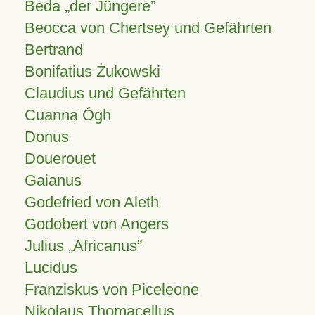
Beda „der Jüngere”
Beocca von Chertsey und Gefährten
Bertrand
Bonifatius Żukowski
Claudius und Gefährten
Cuanna Ógh
Donus
Douerouet
Gaianus
Godefried von Aleth
Godobert von Angers
Julius
Africanus
Lucidus
Franziskus von Piceleone
Nikolaus Thomacellus