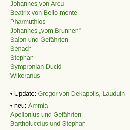
Johannes von Arcu
Beatrix von Bello-monte
Pharmuthios
Johannes
vom Brunnen
Salon und Gefährten
Senach
Stephan
Sympronian Ducki
Wikeranus
• Update:
Gregor von Dekapolis
,
Lauduin
• neu:
Ammia
Apollonius und Gefährten
Bartholuccius und Stephan