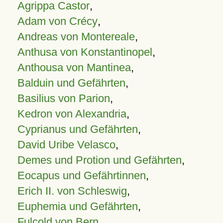
Agrippa Castor
,
Adam von Crécy
,
Andreas von Montereale
,
Anthusa von Konstantinopel
,
Anthousa von Mantinea
,
Balduin und Gefährten
,
Basilius von Parion
,
Kedron von Alexandria
,
Cyprianus und Gefährten
,
David Uribe Velasco
,
Demes und Protion und Gefährten
,
Eocapus und Gefährtinnen
,
Erich II. von Schleswig
,
Euphemia und Gefährten
,
Fulcold von Bern
,