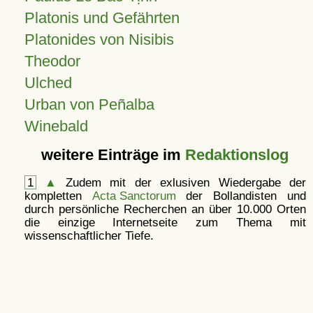
Platonis und Gefährten
Platonides von Nisibis
Theodor
Ulched
Urban von Peñalba
Winebald
weitere Einträge im
Redaktionslog
1
▲
Zudem mit der exlusiven Wiedergabe der
kompletten
Acta Sanctorum
der Bollandisten und
durch persönliche Recherchen an über 10.000 Orten
die einzige Internetseite zum Thema mit
wissenschaftlicher Tiefe.