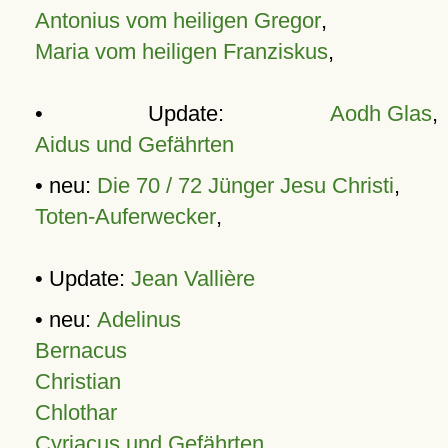
Antonius vom heiligen Gregor
,
Maria vom heiligen Franziskus
,
• Update:
Aodh Glas
,
Aidus und Gefährten
• neu:
Die 70 / 72 Jünger Jesu Christi
,
Toten-Auferwecker
,
• Update:
Jean Vallière
• neu:
Adelinus
Bernacus
Christian
Chlothar
Cyriacus und Gefährten