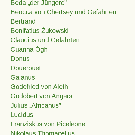
Beda „der Jüngere”
Beocca von Chertsey und Gefährten
Bertrand
Bonifatius Żukowski
Claudius und Gefährten
Cuanna Ógh
Donus
Douerouet
Gaianus
Godefried von Aleth
Godobert von Angers
Julius
Africanus
Lucidus
Franziskus von Piceleone
Nikolaus Thomacellus