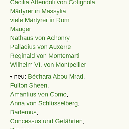
Cäcilia Attendoli von Cotignola
Märtyrer in Massylia
viele Märtyrer in Rom
Mauger
Nathäus von Achonry
Palladius von Auxerre
Reginald von Montemarti
Wilhelm VI. von Montpellier
• neu:
Béchara Abou Mrad
,
Fulton Sheen
,
Amantius von Como
,
Anna von Schlüsselberg
,
Bademus
,
Concessus und Gefährten
,