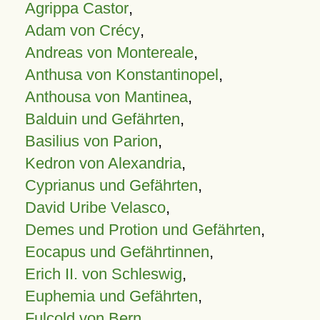
Agrippa Castor
,
Adam von Crécy
,
Andreas von Montereale
,
Anthusa von Konstantinopel
,
Anthousa von Mantinea
,
Balduin und Gefährten
,
Basilius von Parion
,
Kedron von Alexandria
,
Cyprianus und Gefährten
,
David Uribe Velasco
,
Demes und Protion und Gefährten
,
Eocapus und Gefährtinnen
,
Erich II. von Schleswig
,
Euphemia und Gefährten
,
Fulcold von Bern
,