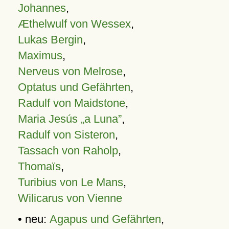
Johannes
,
Æthelwulf von Wessex
,
Lukas Bergin
,
Maximus
,
Nerveus von Melrose
,
Optatus und Gefährten
,
Radulf von Maidstone
,
Maria Jesús „a Luna”
,
Radulf von Sisteron
,
Tassach von Raholp
,
Thomaïs
,
Turibius von Le Mans
,
Wilicarus von Vienne
• neu:
Agapus und Gefährten
,