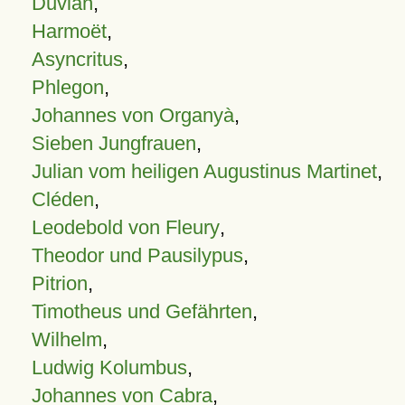
Duvian
,
Harmoët
,
Asyncritus
,
Phlegon
,
Johannes von Organyà
,
Sieben Jungfrauen
,
Julian vom heiligen Augustinus Martinet
,
Cléden
,
Leodebold von Fleury
,
Theodor und Pausilypus
,
Pitrion
,
Timotheus und Gefährten
,
Wilhelm
,
Ludwig Kolumbus
,
Johannes von Cabra
,