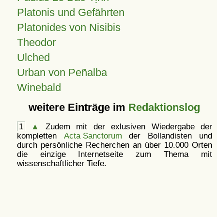
Platonis und Gefährten
Platonides von Nisibis
Theodor
Ulched
Urban von Peñalba
Winebald
weitere Einträge im
Redaktionslog
1
▲
Zudem mit der exlusiven Wiedergabe der
kompletten
Acta Sanctorum
der Bollandisten und
durch persönliche Recherchen an über 10.000 Orten
die einzige Internetseite zum Thema mit
wissenschaftlicher Tiefe.