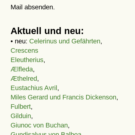
Mail absenden.
Aktuell und neu:
• neu:
Celerinus und Gefährten
,
Crescens
Eleutherius
,
Ælfleda
,
Æthelred
,
Eustachius Avril
,
Miles Gerard und Francis Dickenson
,
Fulbert
,
Gilduin
,
Giunoc von Buchan
,
Gundisalvus von Balboa
,