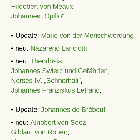
Hildebert von Meaux
,
Johannes „Opilio”
,
• Update:
Marie von der Menschwerdung
• neu:
Nazareno Lanciotti
• neu:
Theodosia
,
Johannes Swierc und Gefährten
,
Nerses IV. „Schnorhali”
,
Johannes Franziskus Lefranc
,
• Update:
Johannes de Brébeuf
• neu:
Alnobert von Seez
,
Gildard von Rouen
,