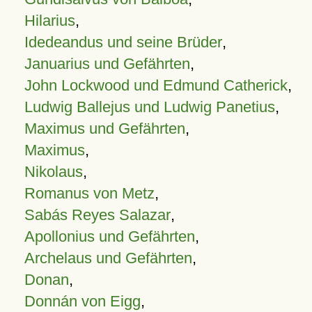
Hilarius
,
Idedeandus und seine Brüder
,
Januarius und Gefährten
,
John Lockwood und Edmund Catherick
,
Ludwig Ballejus und Ludwig Panetius
,
Maximus und Gefährten
,
Maximus
,
Nikolaus
,
Romanus von Metz
,
Sabás Reyes Salazar
,
Apollonius und Gefährten
,
Archelaus und Gefährten
,
Donan
,
Donnán von Eigg
,