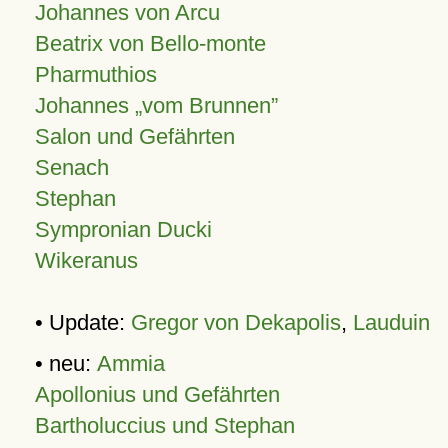
Johannes von Arcu
Beatrix von Bello-monte
Pharmuthios
Johannes
vom Brunnen
Salon und Gefährten
Senach
Stephan
Sympronian Ducki
Wikeranus
• Update:
Gregor von Dekapolis
,
Lauduin
• neu:
Ammia
Apollonius und Gefährten
Bartholuccius und Stephan