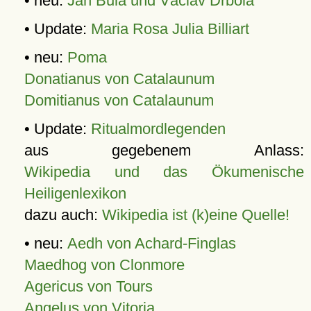
• neu:
Jan Bula und Václav Drbola
• Update:
Maria Rosa Julia Billiart
• neu:
Poma
Donatianus von Catalaunum
Domitianus von Catalaunum
• Update:
Ritualmordlegenden
aus gegebenem Anlass:
Wikipedia und das Ökumenische
Heiligenlexikon
dazu auch:
Wikipedia ist (k)eine Quelle!
• neu:
Aedh von Achard-Finglas
Maedhog von Clonmore
Agericus von Tours
Angelus von Vitoria