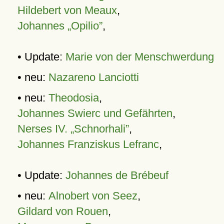
Hildebert von Meaux
,
Johannes „Opilio”
,
• Update:
Marie von der Menschwerdung
• neu:
Nazareno Lanciotti
• neu:
Theodosia
,
Johannes Swierc und Gefährten
,
Nerses IV. „Schnorhali”
,
Johannes Franziskus Lefranc
,
• Update:
Johannes de Brébeuf
• neu:
Alnobert von Seez
,
Gildard von Rouen
,