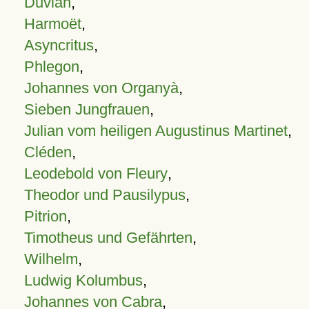
Duvian
,
Harmoët
,
Asyncritus
,
Phlegon
,
Johannes von Organyà
,
Sieben Jungfrauen
,
Julian vom heiligen Augustinus Martinet
,
Cléden
,
Leodebold von Fleury
,
Theodor und Pausilypus
,
Pitrion
,
Timotheus und Gefährten
,
Wilhelm
,
Ludwig Kolumbus
,
Johannes von Cabra
,