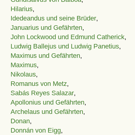
Hilarius
,
Idedeandus und seine Brüder
,
Januarius und Gefährten
,
John Lockwood und Edmund Catherick
,
Ludwig Ballejus und Ludwig Panetius
,
Maximus und Gefährten
,
Maximus
,
Nikolaus
,
Romanus von Metz
,
Sabás Reyes Salazar
,
Apollonius und Gefährten
,
Archelaus und Gefährten
,
Donan
,
Donnán von Eigg
,