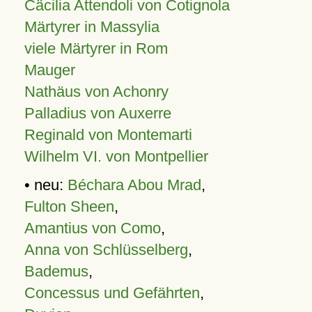
Cäcilia Attendoli von Cotignola
Märtyrer in Massylia
viele Märtyrer in Rom
Mauger
Nathäus von Achonry
Palladius von Auxerre
Reginald von Montemarti
Wilhelm VI. von Montpellier
• neu:
Béchara Abou Mrad
,
Fulton Sheen
,
Amantius von Como
,
Anna von Schlüsselberg
,
Bademus
,
Concessus und Gefährten
,