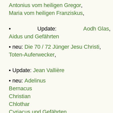
Antonius vom heiligen Gregor
,
Maria vom heiligen Franziskus
,
• Update:
Aodh Glas
,
Aidus und Gefährten
• neu:
Die 70 / 72 Jünger Jesu Christi
,
Toten-Auferwecker
,
• Update:
Jean Vallière
• neu:
Adelinus
Bernacus
Christian
Chlothar
Cyriacus und Gefährten