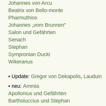
Johannes von Arcu
Beatrix von Bello-monte
Pharmuthios
Johannes
vom Brunnen
Salon und Gefährten
Senach
Stephan
Sympronian Ducki
Wikeranus
• Update:
Gregor von Dekapolis
,
Lauduin
• neu:
Ammia
Apollonius und Gefährten
Bartholuccius und Stephan