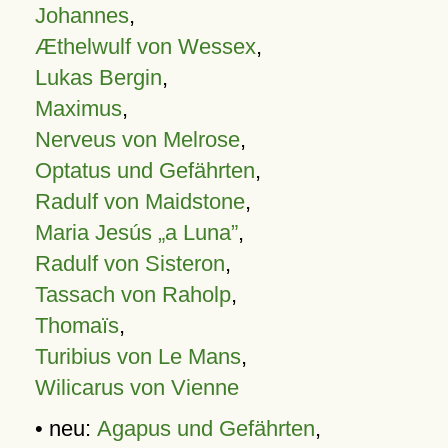
Johannes
,
Æthelwulf von Wessex
,
Lukas Bergin
,
Maximus
,
Nerveus von Melrose
,
Optatus und Gefährten
,
Radulf von Maidstone
,
Maria Jesús „a Luna”
,
Radulf von Sisteron
,
Tassach von Raholp
,
Thomaïs
,
Turibius von Le Mans
,
Wilicarus von Vienne
• neu:
Agapus und Gefährten
,