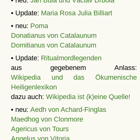
• neu:
Jan Bula und Václav Drbola
• Update:
Maria Rosa Julia Billiart
• neu:
Poma
Donatianus von Catalaunum
Domitianus von Catalaunum
• Update:
Ritualmordlegenden
aus gegebenem Anlass:
Wikipedia und das Ökumenische
Heiligenlexikon
dazu auch:
Wikipedia ist (k)eine Quelle!
• neu:
Aedh von Achard-Finglas
Maedhog von Clonmore
Agericus von Tours
Angelus von Vitoria