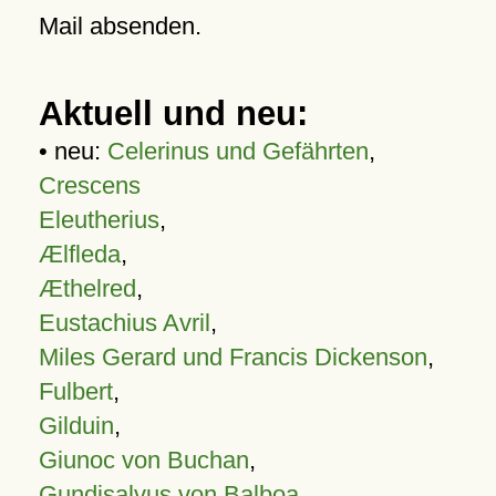
Mail absenden.
Aktuell und neu:
• neu:
Celerinus und Gefährten
,
Crescens
Eleutherius
,
Ælfleda
,
Æthelred
,
Eustachius Avril
,
Miles Gerard und Francis Dickenson
,
Fulbert
,
Gilduin
,
Giunoc von Buchan
,
Gundisalvus von Balboa
,