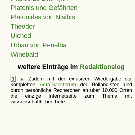
Platonis und Gefährten
Platonides von Nisibis
Theodor
Ulched
Urban von Peñalba
Winebald
weitere Einträge im
Redaktionslog
1
▲
Zudem mit der exlusiven Wiedergabe der
kompletten
Acta Sanctorum
der Bollandisten und
durch persönliche Recherchen an über 10.000 Orten
die einzige Internetseite zum Thema mit
wissenschaftlicher Tiefe.