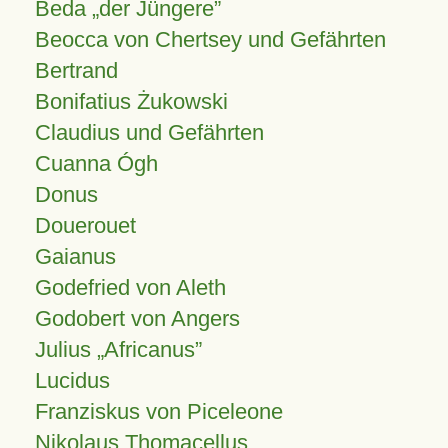
Beda „der Jüngere”
Beocca von Chertsey und Gefährten
Bertrand
Bonifatius Żukowski
Claudius und Gefährten
Cuanna Ógh
Donus
Douerouet
Gaianus
Godefried von Aleth
Godobert von Angers
Julius
Africanus
Lucidus
Franziskus von Piceleone
Nikolaus Thomacellus