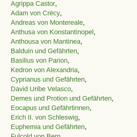
Agrippa Castor
,
Adam von Crécy
,
Andreas von Montereale
,
Anthusa von Konstantinopel
,
Anthousa von Mantinea
,
Balduin und Gefährten
,
Basilius von Parion
,
Kedron von Alexandria
,
Cyprianus und Gefährten
,
David Uribe Velasco
,
Demes und Protion und Gefährten
,
Eocapus und Gefährtinnen
,
Erich II. von Schleswig
,
Euphemia und Gefährten
,
Fulcold von Bern
,