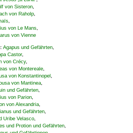
lf von Sisteron
,
ach von Raholp
,
maïs
,
bius von Le Mans
,
carus von Vienne
u:
Agapus und Gefährten
,
ppa Castor
,
 von Crécy
,
eas von Montereale
,
usa von Konstantinopel
,
ousa von Mantinea
,
uin und Gefährten
,
lius von Parion
,
on von Alexandria
,
ianus und Gefährten
,
d Uribe Velasco
,
s und Protion und Gefährten
,
pus und Gefährtinnen
,