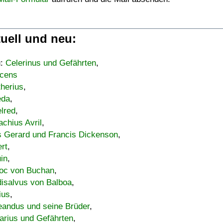
uell und neu:
u:
Celerinus und Gefährten
,
cens
therius
,
eda
,
lred
,
achius Avril
,
s Gerard und Francis Dickenson
,
ert
,
uin
,
oc von Buchan
,
isalvus von Balboa
,
ius
,
eandus und seine Brüder
,
arius und Gefährten
,