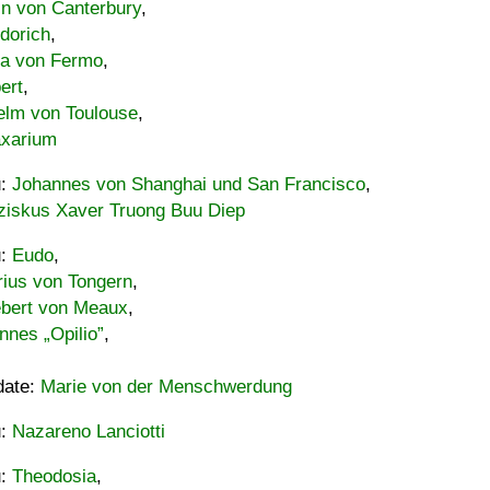
in von Canterbury
,
dorich
,
ia von Fermo
,
ert
,
elm von Toulouse
,
xarium
u:
Johannes von Shanghai und San Francisco
,
ziskus Xaver Truong Buu Diep
u:
Eudo
,
rius von Tongern
,
ebert von Meaux
,
nnes „Opilio”
,
date:
Marie von der Menschwerdung
u:
Nazareno Lanciotti
u:
Theodosia
,