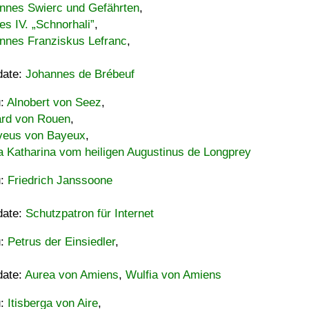
nnes Swierc und Gefährten
,
es IV. „Schnorhali”
,
nnes Franziskus Lefranc
,
date:
Johannes de Brébeuf
u:
Alnobert von Seez
,
ard von Rouen
,
eus von Bayeux
,
a Katharina vom heiligen Augustinus de Longprey
u:
Friedrich Janssoone
date:
Schutzpatron für Internet
u:
Petrus der Einsiedler
,
date:
Aurea von Amiens
,
Wulfia von Amiens
u:
Itisberga von Aire
,