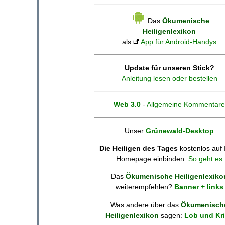
Das
Ökumenische
Heiligenlexikon
als
App für Android-Handys
Update für unseren Stick?
Anleitung lesen oder bestellen
Web 3.0
-
Allgemeine Kommentare
Unser
Grünewald-Desktop
Die Heiligen des Tages
kostenlos auf 
Homepage einbinden:
So geht es
Das
Ökumenische Heiligenlexiko
weiterempfehlen?
Banner + links
Was andere über das
Ökumenisch
Heiligenlexikon
sagen:
Lob und Kri