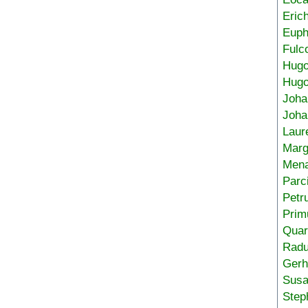
Eric
Euph
Fulc
Hug
Hugo
Joha
Joha
Laur
Marg
Mena
Parc
Petr
Prim
Quar
Radu
Gerh
Sus
Step