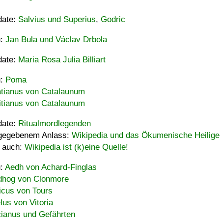
date:
Salvius und Superius
,
Godric
u:
Jan Bula und Václav Drbola
date:
Maria Rosa Julia Billiart
u:
Poma
tianus von Catalaunum
tianus von Catalaunum
date:
Ritualmordlegenden
gegebenem Anlass:
Wikipedia und das Ökumenische Heilige
 auch:
Wikipedia ist (k)eine Quelle!
u:
Aedh von Achard-Finglas
hog von Clonmore
icus von Tours
lus von Vitoria
ianus und Gefährten