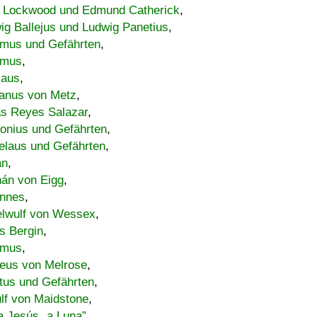
 Lockwood und Edmund Catherick
,
ig Ballejus und Ludwig Panetius
,
mus und Gefährten
,
imus
,
laus
,
nus von Metz
,
s Reyes Salazar
,
lonius und Gefährten
,
elaus und Gefährten
,
an
,
án von Eigg
,
nnes
,
lwulf von Wessex
,
s Bergin
,
imus
,
eus von Melrose
,
tus und Gefährten
,
lf von Maidstone
,
a Jesús „a Luna”
,