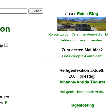
Suchen
Unser
Reise-Blog
:
kon
Reisen zu den Orten, an denen die Hei
lebten und verehrt werden.
lle
1
Zum ersten Mal hier?
Einführungstext anzeigen!
Heiligenlexikon aktuell:
200. Todestag:
Johanna-Antida Thouret
Heiligenlexikon aktuell-Archiv
rgen
ses
E-
Tageslosung