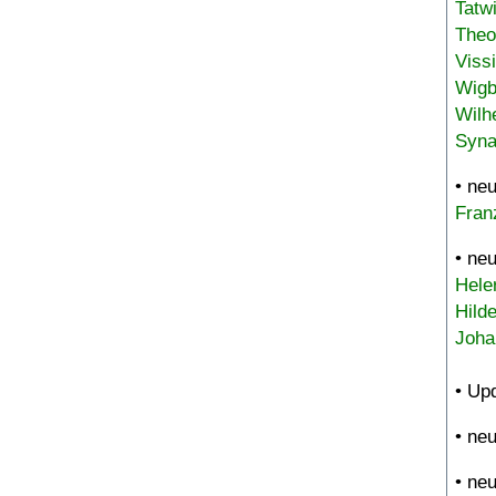
Tatw
Theo
Viss
Wigb
Wilh
Syna
• ne
Fran
• ne
Hele
Hild
Joha
• Up
• ne
• ne