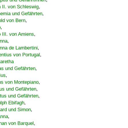
h II. von Schleswig
,
emia und Gefährten
,
old von Bern
,
o
,
 III. von Amiens
,
nna
,
nna de Lambertini
,
entius von Portugal
,
aretha
s und Gefährten
,
ius
,
us von Montepiano
,
us und Gefährten
,
tus und Gefährten
,
lph Ebifagh
,
ard und Simon
,
anna
,
han von Barquel
,