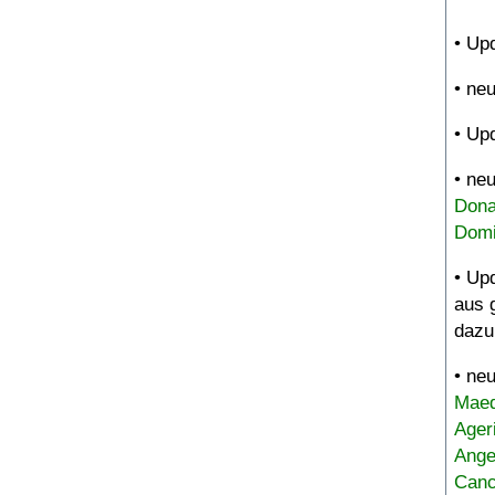
• Up
• ne
• Up
• ne
Dona
Domi
• Up
aus 
dazu
• ne
Maed
Ager
Ange
Canc