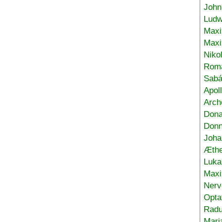
John
Ludw
Maxi
Max
Niko
Roma
Sabá
Apol
Arch
Don
Donn
Joha
Æthe
Luka
Max
Nerv
Opta
Radu
Mari