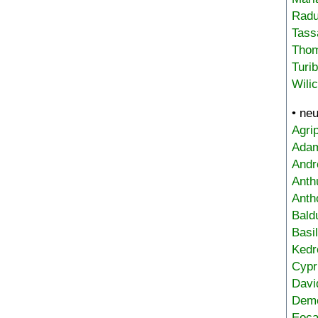
Radu
Tass
Tho
Turi
Wili
• ne
Agri
Adam
Andr
Anth
Anth
Bald
Basi
Kedr
Cypr
Davi
Deme
Eoca