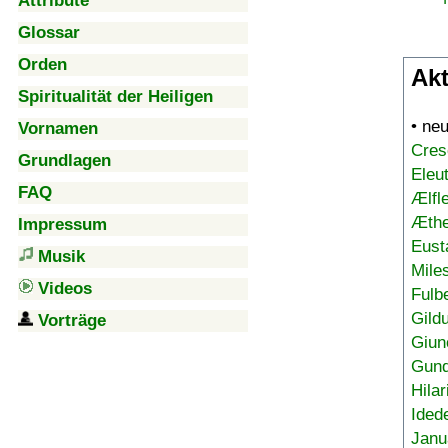
Attribute
Glossar
Orden
Akt
Spiritualität der Heiligen
• ne
Vornamen
Cres
Grundlagen
Eleu
FAQ
Ælfl
Æthe
Impressum
Eust
Musik
Mile
Videos
Fulb
Gild
Vorträge
Giun
Gund
Hilar
Ided
Janu