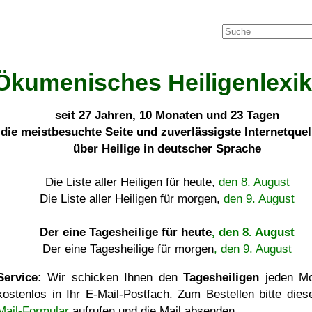
Ökumenisches Heiligenlexi
seit
27 Jahren, 10 Monaten und 23 Tagen
die meistbesuchte Seite und zuverlässigste Internetque
über Heilige in deutscher Sprache
Die Liste aller Heiligen für heute,
den 8. August
Die Liste aller Heiligen für morgen,
den 9. August
Der eine Tagesheilige für heute
, den 8. August
Der eine Tagesheilige für morgen
, den 9. August
Service:
Wir schicken Ihnen den
Tagesheiligen
jeden Mo
kostenlos in Ihr E-Mail-Postfach. Zum Bestellen bitte die
Mail-Formular
aufrufen und die Mail absenden.