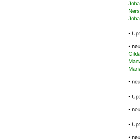
Joha
Ners
Joha
• Up
• ne
Gild
Manv
Mari
• ne
• Up
• ne
• Up
• ne