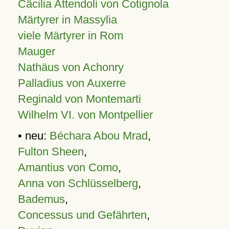
Cäcilia Attendoli von Cotignola
Märtyrer in Massylia
viele Märtyrer in Rom
Mauger
Nathäus von Achonry
Palladius von Auxerre
Reginald von Montemarti
Wilhelm VI. von Montpellier
• neu:
Béchara Abou Mrad
,
Fulton Sheen
,
Amantius von Como
,
Anna von Schlüsselberg
,
Bademus
,
Concessus und Gefährten
,