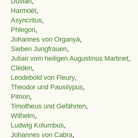
Duvian
,
Harmoët
,
Asyncritus
,
Phlegon
,
Johannes von Organyà
,
Sieben Jungfrauen
,
Julian vom heiligen Augustinus Martinet
,
Cléden
,
Leodebold von Fleury
,
Theodor und Pausilypus
,
Pitrion
,
Timotheus und Gefährten
,
Wilhelm
,
Ludwig Kolumbus
,
Johannes von Cabra
,