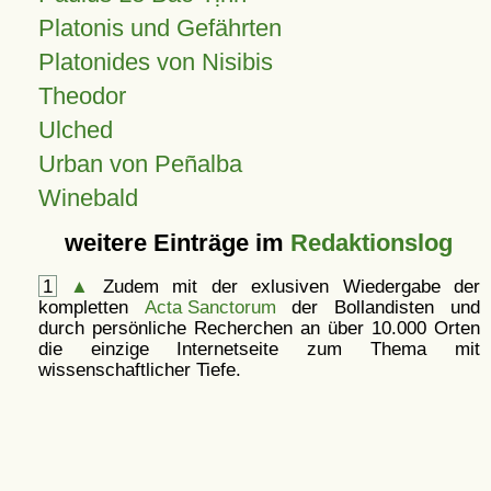
Platonis und Gefährten
Platonides von Nisibis
Theodor
Ulched
Urban von Peñalba
Winebald
weitere Einträge im
Redaktionslog
1
▲
Zudem mit der exlusiven Wiedergabe der
kompletten
Acta Sanctorum
der Bollandisten und
durch persönliche Recherchen an über 10.000 Orten
die einzige Internetseite zum Thema mit
wissenschaftlicher Tiefe.