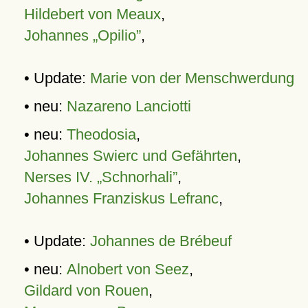
Hildebert von Meaux
,
Johannes „Opilio”
,
• Update:
Marie von der Menschwerdung
• neu:
Nazareno Lanciotti
• neu:
Theodosia
,
Johannes Swierc und Gefährten
,
Nerses IV. „Schnorhali”
,
Johannes Franziskus Lefranc
,
• Update:
Johannes de Brébeuf
• neu:
Alnobert von Seez
,
Gildard von Rouen
,