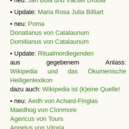
• neu:
Jan Bula und Václav Drbola
• Update:
Maria Rosa Julia Billiart
• neu:
Poma
Donatianus von Catalaunum
Domitianus von Catalaunum
• Update:
Ritualmordlegenden
aus gegebenem Anlass:
Wikipedia und das Ökumenische
Heiligenlexikon
dazu auch:
Wikipedia ist (k)eine Quelle!
• neu:
Aedh von Achard-Finglas
Maedhog von Clonmore
Agericus von Tours
Angelus von Vitoria