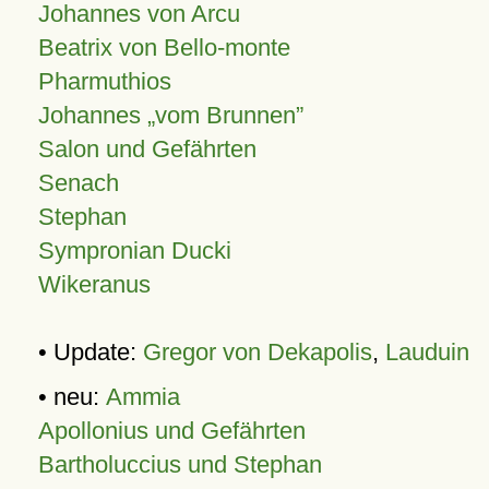
Johannes von Arcu
Beatrix von Bello-monte
Pharmuthios
Johannes
vom Brunnen
Salon und Gefährten
Senach
Stephan
Sympronian Ducki
Wikeranus
• Update:
Gregor von Dekapolis
,
Lauduin
• neu:
Ammia
Apollonius und Gefährten
Bartholuccius und Stephan