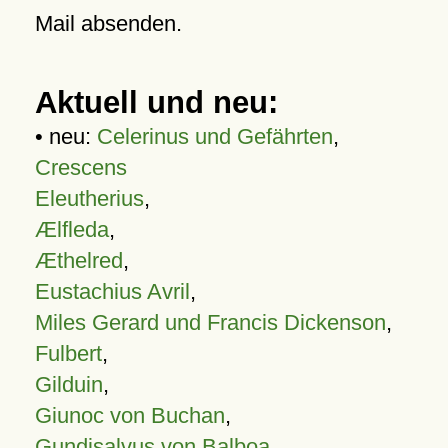
Mail absenden.
Aktuell und neu:
• neu:
Celerinus und Gefährten
,
Crescens
Eleutherius
,
Ælfleda
,
Æthelred
,
Eustachius Avril
,
Miles Gerard und Francis Dickenson
,
Fulbert
,
Gilduin
,
Giunoc von Buchan
,
Gundisalvus von Balboa
,