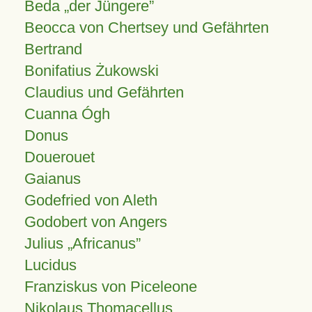
Beda „der Jüngere”
Beocca von Chertsey und Gefährten
Bertrand
Bonifatius Żukowski
Claudius und Gefährten
Cuanna Ógh
Donus
Douerouet
Gaianus
Godefried von Aleth
Godobert von Angers
Julius
Africanus
Lucidus
Franziskus von Piceleone
Nikolaus Thomacellus