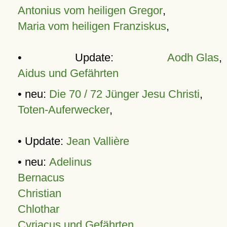
Antonius vom heiligen Gregor
,
Maria vom heiligen Franziskus
,
• Update:
Aodh Glas
,
Aidus und Gefährten
• neu:
Die 70 / 72 Jünger Jesu Christi
,
Toten-Auferwecker
,
• Update:
Jean Vallière
• neu:
Adelinus
Bernacus
Christian
Chlothar
Cyriacus und Gefährten