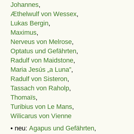
Johannes
,
Æthelwulf von Wessex
,
Lukas Bergin
,
Maximus
,
Nerveus von Melrose
,
Optatus und Gefährten
,
Radulf von Maidstone
,
Maria Jesús „a Luna”
,
Radulf von Sisteron
,
Tassach von Raholp
,
Thomaïs
,
Turibius von Le Mans
,
Wilicarus von Vienne
• neu:
Agapus und Gefährten
,