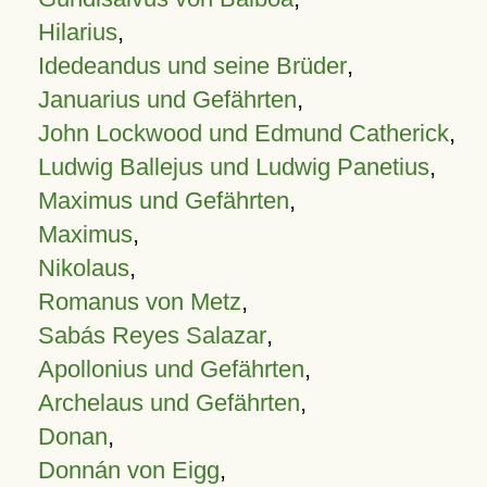
Hilarius
,
Idedeandus und seine Brüder
,
Januarius und Gefährten
,
John Lockwood und Edmund Catherick
,
Ludwig Ballejus und Ludwig Panetius
,
Maximus und Gefährten
,
Maximus
,
Nikolaus
,
Romanus von Metz
,
Sabás Reyes Salazar
,
Apollonius und Gefährten
,
Archelaus und Gefährten
,
Donan
,
Donnán von Eigg
,