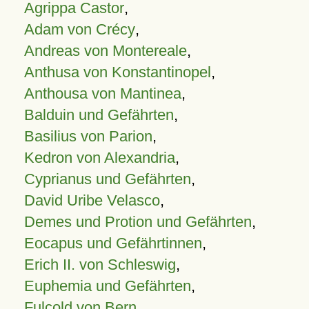
Agrippa Castor
,
Adam von Crécy
,
Andreas von Montereale
,
Anthusa von Konstantinopel
,
Anthousa von Mantinea
,
Balduin und Gefährten
,
Basilius von Parion
,
Kedron von Alexandria
,
Cyprianus und Gefährten
,
David Uribe Velasco
,
Demes und Protion und Gefährten
,
Eocapus und Gefährtinnen
,
Erich II. von Schleswig
,
Euphemia und Gefährten
,
Fulcold von Bern
,