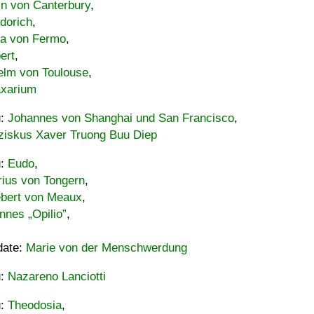
in von Canterbury
,
dorich
,
ia von Fermo
,
ert
,
elm von Toulouse
,
xarium
u:
Johannes von Shanghai und San Francisco
,
ziskus Xaver Truong Buu Diep
u:
Eudo
,
rius von Tongern
,
ebert von Meaux
,
nnes „Opilio”
,
date:
Marie von der Menschwerdung
u:
Nazareno Lanciotti
u:
Theodosia
,