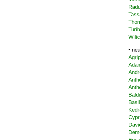
Radu
Tass
Tho
Turi
Wili
• ne
Agri
Adam
Andr
Anth
Anth
Bald
Basi
Kedr
Cypr
Davi
Deme
Eoca