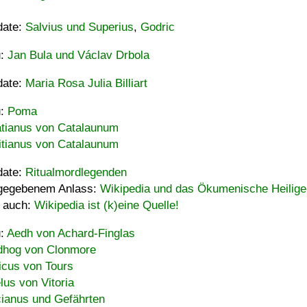
date:
Salvius und Superius
,
Godric
u:
Jan Bula und Václav Drbola
date:
Maria Rosa Julia Billiart
u:
Poma
tianus von Catalaunum
tianus von Catalaunum
date:
Ritualmordlegenden
gegebenem Anlass:
Wikipedia und das Ökumenische Heilige
 auch:
Wikipedia ist (k)eine Quelle!
u:
Aedh von Achard-Finglas
hog von Clonmore
icus von Tours
lus von Vitoria
ianus und Gefährten