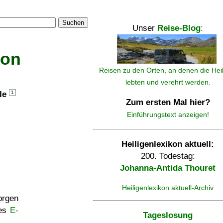
Suchen
Unser
Reise-Blog
:
kon
Reisen zu den Orten, an denen die Hei
lebten und verehrt werden.
lle
1
Zum ersten Mal hier?
Einführungstext anzeigen!
Heiligenlexikon aktuell:
200. Todestag:
Johanna-Antida Thouret
Heiligenlexikon aktuell-Archiv
rgen
ses
E-
Tageslosung