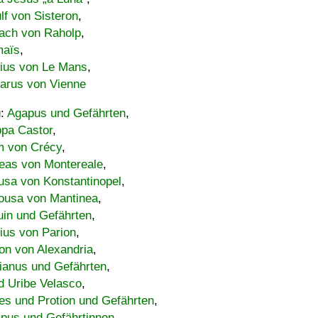
lf von Sisteron
,
ach von Raholp
,
maïs
,
bius von Le Mans
,
carus von Vienne
u:
Agapus und Gefährten
,
ppa Castor
,
 von Crécy
,
eas von Montereale
,
usa von Konstantinopel
,
ousa von Mantinea
,
uin und Gefährten
,
lius von Parion
,
on von Alexandria
,
ianus und Gefährten
,
d Uribe Velasco
,
s und Protion und Gefährten
,
pus und Gefährtinnen
,