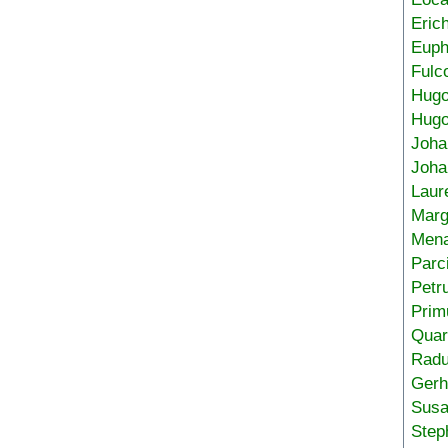
Eric
Euph
Fulc
Hug
Hugo
Joha
Joha
Laur
Marg
Mena
Parc
Petr
Prim
Quar
Radu
Gerh
Sus
Step