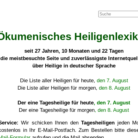
Ökumenisches Heiligenlexi
seit
27 Jahren, 10 Monaten und 22 Tagen
die meistbesuchte Seite und zuverlässigste Internetque
über Heilige in deutscher Sprache
Die Liste aller Heiligen für heute,
den 7. August
Die Liste aller Heiligen für morgen,
den 8. August
Der eine Tagesheilige für heute
, den 7. August
Der eine Tagesheilige für morgen
, den 8. August
Service:
Wir schicken Ihnen den
Tagesheiligen
jeden Mo
kostenlos in Ihr E-Mail-Postfach. Zum Bestellen bitte die
Mail-Formular
aufrufen und die Mail absenden.