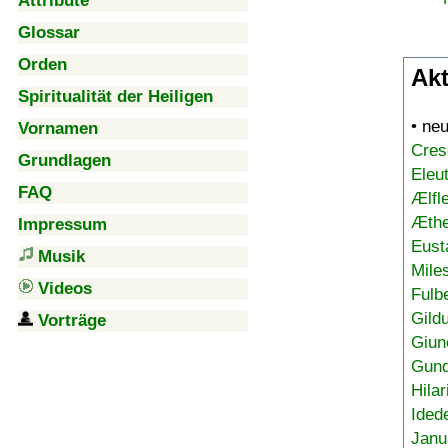
Attribute
Glossar
Orden
Akt
Spiritualität der Heiligen
• ne
Vornamen
Cres
Grundlagen
Eleu
FAQ
Ælfl
Æthe
Impressum
Eust
Musik
Mile
Videos
Fulb
Gild
Vorträge
Giun
Gund
Hilar
Ided
Janu