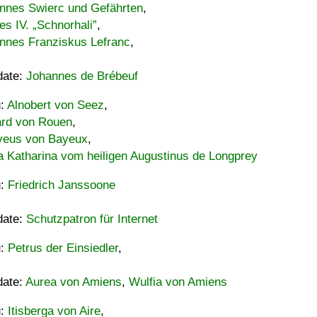
nnes Swierc und Gefährten
,
es IV. „Schnorhali”
,
nnes Franziskus Lefranc
,
date:
Johannes de Brébeuf
u:
Alnobert von Seez
,
ard von Rouen
,
eus von Bayeux
,
a Katharina vom heiligen Augustinus de Longprey
u:
Friedrich Janssoone
date:
Schutzpatron für Internet
u:
Petrus der Einsiedler
,
date:
Aurea von Amiens
,
Wulfia von Amiens
u:
Itisberga von Aire
,