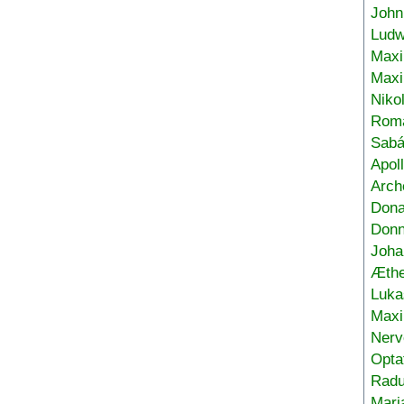
John
Ludw
Maxi
Max
Niko
Roma
Sabá
Apol
Arch
Don
Donn
Joha
Æthe
Luka
Max
Nerv
Opta
Radu
Mari