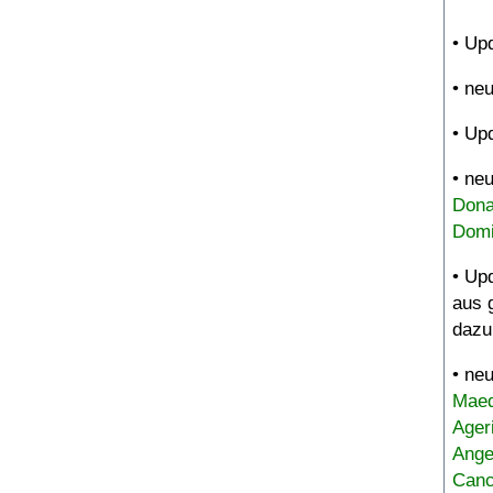
• Up
• ne
• Up
• ne
Dona
Domi
• Up
aus 
dazu
• ne
Maed
Ager
Ange
Canc