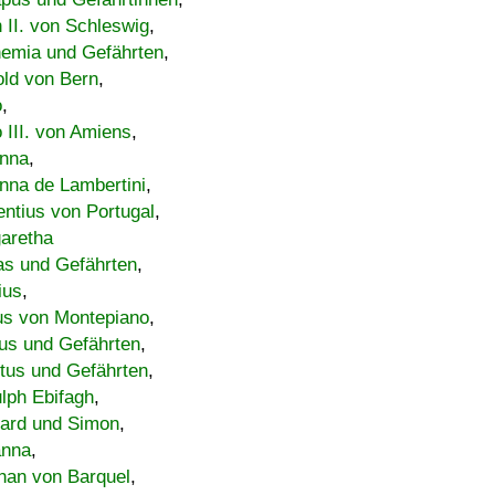
h II. von Schleswig
,
emia und Gefährten
,
old von Bern
,
o
,
 III. von Amiens
,
nna
,
nna de Lambertini
,
entius von Portugal
,
aretha
s und Gefährten
,
ius
,
us von Montepiano
,
us und Gefährten
,
tus und Gefährten
,
lph Ebifagh
,
ard und Simon
,
anna
,
han von Barquel
,