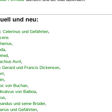
uell und neu:
u:
Celerinus und Gefährten
,
cens
therius
,
eda
,
lred
,
achius Avril
,
s Gerard und Francis Dickenson
,
ert
,
uin
,
oc von Buchan
,
isalvus von Balboa
,
ius
,
eandus und seine Brüder
,
arius und Gefährten
,