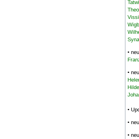
Tatw
Theo
Viss
Wigb
Wilh
Syna
• ne
Fran
• ne
Hele
Hild
Joha
• Up
• ne
• ne