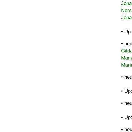
Joha
Ners
Joha
• Up
• ne
Gild
Manv
Mari
• ne
• Up
• ne
• Up
• ne