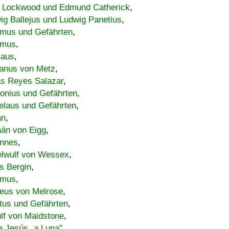
 Lockwood und Edmund Catherick
,
ig Ballejus und Ludwig Panetius
,
mus und Gefährten
,
imus
,
laus
,
nus von Metz
,
s Reyes Salazar
,
lonius und Gefährten
,
elaus und Gefährten
,
an
,
án von Eigg
,
nnes
,
lwulf von Wessex
,
s Bergin
,
imus
,
eus von Melrose
,
tus und Gefährten
,
lf von Maidstone
,
a Jesús „a Luna”
,