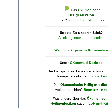
Das
Ökumenische
Heiligenlexikon
als
App für Android-Handys
Update für unseren Stick?
Anleitung lesen oder bestellen
Web 3.0
-
Allgemeine Kommentare
Unser
Grünewald-Desktop
Die Heiligen des Tages
kostenlos auf 
Homepage einbinden:
So geht es
Das
Ökumenische Heiligenlexiko
weiterempfehlen?
Banner + links
Was andere über das
Ökumenisch
Heiligenlexikon
sagen:
Lob und Kri