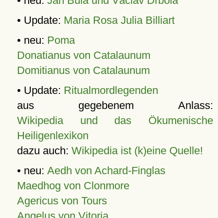
• neu:
Jan Bula und Václav Drbola
• Update:
Maria Rosa Julia Billiart
• neu:
Poma
Donatianus von Catalaunum
Domitianus von Catalaunum
• Update:
Ritualmordlegenden
aus gegebenem Anlass:
Wikipedia und das Ökumenische
Heiligenlexikon
dazu auch:
Wikipedia ist (k)eine Quelle!
• neu:
Aedh von Achard-Finglas
Maedhog von Clonmore
Agericus von Tours
Angelus von Vitoria