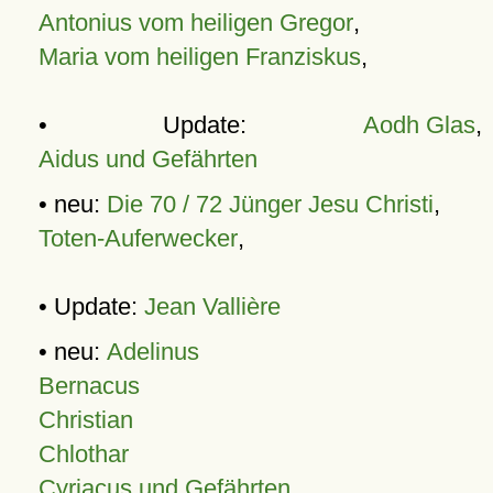
Antonius vom heiligen Gregor
,
Maria vom heiligen Franziskus
,
• Update:
Aodh Glas
,
Aidus und Gefährten
• neu:
Die 70 / 72 Jünger Jesu Christi
,
Toten-Auferwecker
,
• Update:
Jean Vallière
• neu:
Adelinus
Bernacus
Christian
Chlothar
Cyriacus und Gefährten