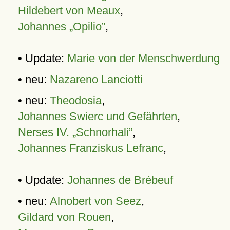
Hildebert von Meaux
,
Johannes „Opilio”
,
• Update:
Marie von der Menschwerdung
• neu:
Nazareno Lanciotti
• neu:
Theodosia
,
Johannes Swierc und Gefährten
,
Nerses IV. „Schnorhali”
,
Johannes Franziskus Lefranc
,
• Update:
Johannes de Brébeuf
• neu:
Alnobert von Seez
,
Gildard von Rouen
,