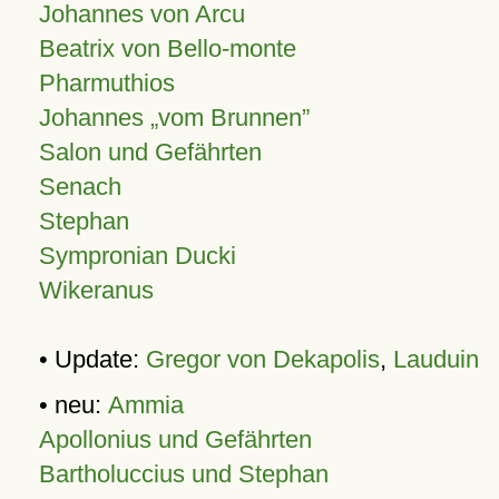
Johannes von Arcu
Beatrix von Bello-monte
Pharmuthios
Johannes
vom Brunnen
Salon und Gefährten
Senach
Stephan
Sympronian Ducki
Wikeranus
• Update:
Gregor von Dekapolis
,
Lauduin
• neu:
Ammia
Apollonius und Gefährten
Bartholuccius und Stephan