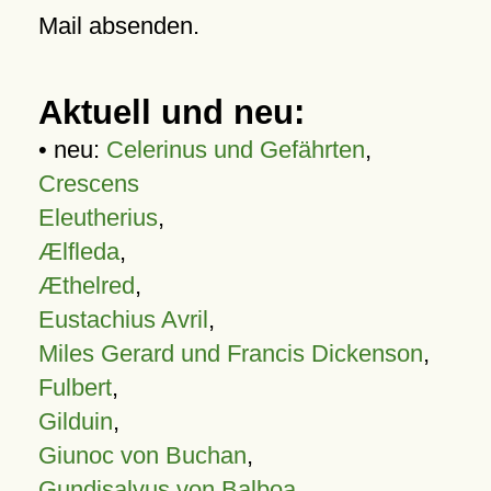
Mail absenden.
Aktuell und neu:
• neu:
Celerinus und Gefährten
,
Crescens
Eleutherius
,
Ælfleda
,
Æthelred
,
Eustachius Avril
,
Miles Gerard und Francis Dickenson
,
Fulbert
,
Gilduin
,
Giunoc von Buchan
,
Gundisalvus von Balboa
,