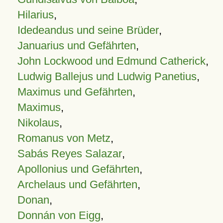
Hilarius
,
Idedeandus und seine Brüder
,
Januarius und Gefährten
,
John Lockwood und Edmund Catherick
,
Ludwig Ballejus und Ludwig Panetius
,
Maximus und Gefährten
,
Maximus
,
Nikolaus
,
Romanus von Metz
,
Sabás Reyes Salazar
,
Apollonius und Gefährten
,
Archelaus und Gefährten
,
Donan
,
Donnán von Eigg
,