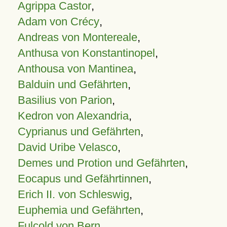
Agrippa Castor
,
Adam von Crécy
,
Andreas von Montereale
,
Anthusa von Konstantinopel
,
Anthousa von Mantinea
,
Balduin und Gefährten
,
Basilius von Parion
,
Kedron von Alexandria
,
Cyprianus und Gefährten
,
David Uribe Velasco
,
Demes und Protion und Gefährten
,
Eocapus und Gefährtinnen
,
Erich II. von Schleswig
,
Euphemia und Gefährten
,
Fulcold von Bern
,