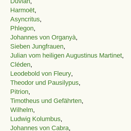
Duvian
,
Harmoët
,
Asyncritus
,
Phlegon
,
Johannes von Organyà
,
Sieben Jungfrauen
,
Julian vom heiligen Augustinus Martinet
,
Cléden
,
Leodebold von Fleury
,
Theodor und Pausilypus
,
Pitrion
,
Timotheus und Gefährten
,
Wilhelm
,
Ludwig Kolumbus
,
Johannes von Cabra
,