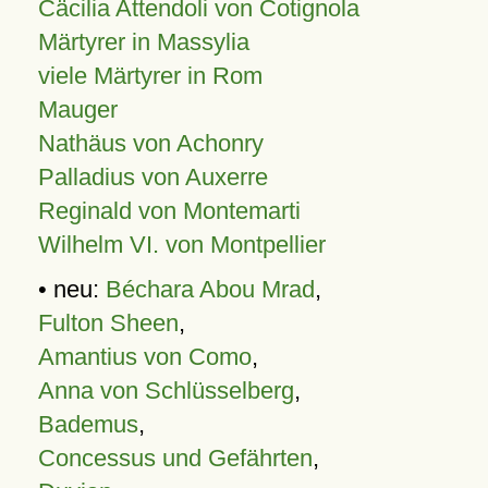
Cäcilia Attendoli von Cotignola
Märtyrer in Massylia
viele Märtyrer in Rom
Mauger
Nathäus von Achonry
Palladius von Auxerre
Reginald von Montemarti
Wilhelm VI. von Montpellier
• neu:
Béchara Abou Mrad
,
Fulton Sheen
,
Amantius von Como
,
Anna von Schlüsselberg
,
Bademus
,
Concessus und Gefährten
,