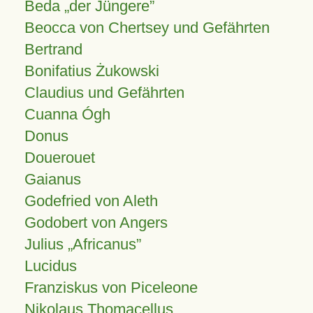
Beda „der Jüngere”
Beocca von Chertsey und Gefährten
Bertrand
Bonifatius Żukowski
Claudius und Gefährten
Cuanna Ógh
Donus
Douerouet
Gaianus
Godefried von Aleth
Godobert von Angers
Julius
Africanus
Lucidus
Franziskus von Piceleone
Nikolaus Thomacellus