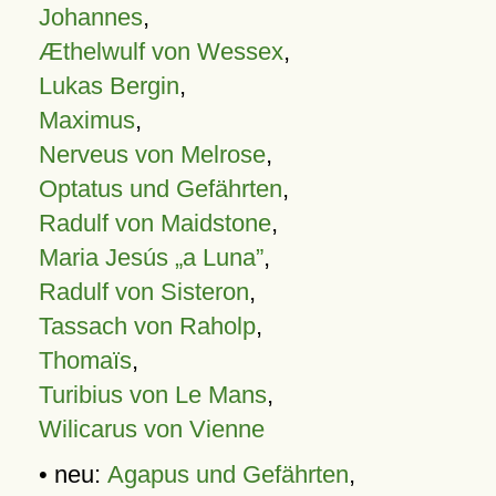
Johannes
,
Æthelwulf von Wessex
,
Lukas Bergin
,
Maximus
,
Nerveus von Melrose
,
Optatus und Gefährten
,
Radulf von Maidstone
,
Maria Jesús „a Luna”
,
Radulf von Sisteron
,
Tassach von Raholp
,
Thomaïs
,
Turibius von Le Mans
,
Wilicarus von Vienne
• neu:
Agapus und Gefährten
,