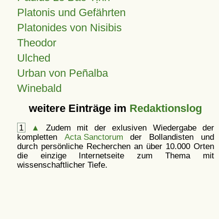
Platonis und Gefährten
Platonides von Nisibis
Theodor
Ulched
Urban von Peñalba
Winebald
weitere Einträge im
Redaktionslog
1
▲
Zudem mit der exlusiven Wiedergabe der
kompletten
Acta Sanctorum
der Bollandisten und
durch persönliche Recherchen an über 10.000 Orten
die einzige Internetseite zum Thema mit
wissenschaftlicher Tiefe.