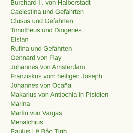
Burchard II. von Halberstadt
Caelestina und Gefährten
Clusus und Gefährten
Timotheus und Diogenes
Elstan
Rufina und Gefährten
Gennard von Flay
Johannes von Amsterdam
Franziskus vom heiligen Joseph
Johannes von Ocaña
Makarius von Antiochia in Pisidien
Marina
Martin von Vargas
Menalchius
Paulus Lê Bảo Tịnh