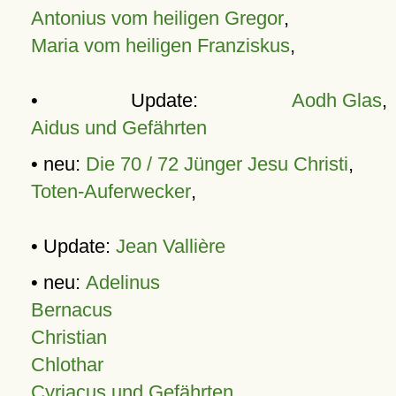
Antonius vom heiligen Gregor
,
Maria vom heiligen Franziskus
,
• Update:
Aodh Glas
,
Aidus und Gefährten
• neu:
Die 70 / 72 Jünger Jesu Christi
,
Toten-Auferwecker
,
• Update:
Jean Vallière
• neu:
Adelinus
Bernacus
Christian
Chlothar
Cyriacus und Gefährten