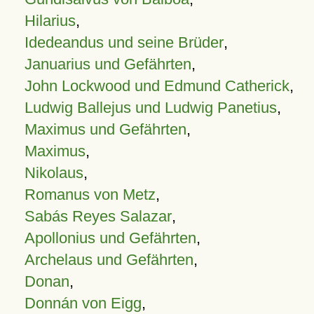
Hilarius
,
Idedeandus und seine Brüder
,
Januarius und Gefährten
,
John Lockwood und Edmund Catherick
,
Ludwig Ballejus und Ludwig Panetius
,
Maximus und Gefährten
,
Maximus
,
Nikolaus
,
Romanus von Metz
,
Sabás Reyes Salazar
,
Apollonius und Gefährten
,
Archelaus und Gefährten
,
Donan
,
Donnán von Eigg
,