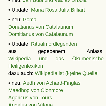
• neu:
Jan Bula und Václav Drbola
• Update:
Maria Rosa Julia Billiart
• neu:
Poma
Donatianus von Catalaunum
Domitianus von Catalaunum
• Update:
Ritualmordlegenden
aus gegebenem Anlass:
Wikipedia und das Ökumenische
Heiligenlexikon
dazu auch:
Wikipedia ist (k)eine Quelle!
• neu:
Aedh von Achard-Finglas
Maedhog von Clonmore
Agericus von Tours
Angelus von Vitoria