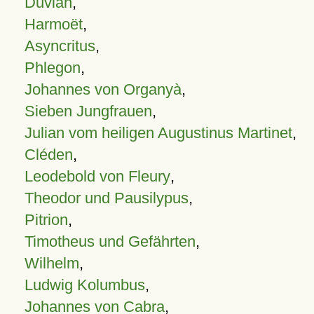
Duvian
,
Harmoët
,
Asyncritus
,
Phlegon
,
Johannes von Organyà
,
Sieben Jungfrauen
,
Julian vom heiligen Augustinus Martinet
,
Cléden
,
Leodebold von Fleury
,
Theodor und Pausilypus
,
Pitrion
,
Timotheus und Gefährten
,
Wilhelm
,
Ludwig Kolumbus
,
Johannes von Cabra
,