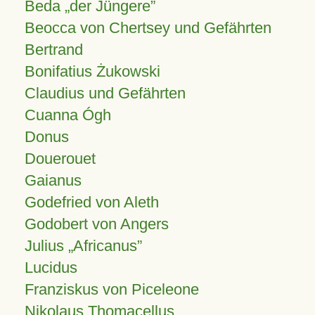
Beda „der Jüngere”
Beocca von Chertsey und Gefährten
Bertrand
Bonifatius Żukowski
Claudius und Gefährten
Cuanna Ógh
Donus
Douerouet
Gaianus
Godefried von Aleth
Godobert von Angers
Julius
Africanus
Lucidus
Franziskus von Piceleone
Nikolaus Thomacellus