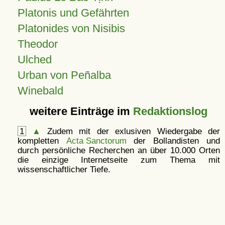
Platonis und Gefährten
Platonides von Nisibis
Theodor
Ulched
Urban von Peñalba
Winebald
weitere Einträge im
Redaktionslog
1
▲
Zudem mit der exlusiven Wiedergabe der
kompletten
Acta Sanctorum
der Bollandisten und
durch persönliche Recherchen an über 10.000 Orten
die einzige Internetseite zum Thema mit
wissenschaftlicher Tiefe.