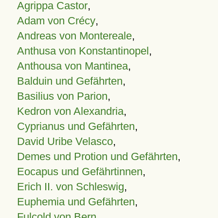
Agrippa Castor
,
Adam von Crécy
,
Andreas von Montereale
,
Anthusa von Konstantinopel
,
Anthousa von Mantinea
,
Balduin und Gefährten
,
Basilius von Parion
,
Kedron von Alexandria
,
Cyprianus und Gefährten
,
David Uribe Velasco
,
Demes und Protion und Gefährten
,
Eocapus und Gefährtinnen
,
Erich II. von Schleswig
,
Euphemia und Gefährten
,
Fulcold von Bern
,