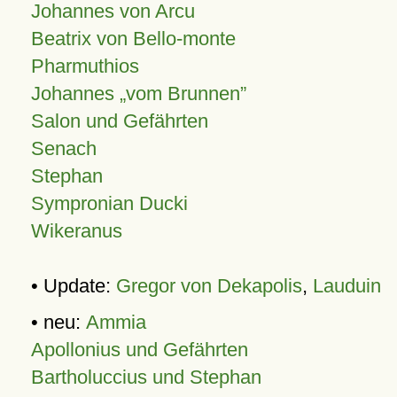
Johannes von Arcu
Beatrix von Bello-monte
Pharmuthios
Johannes
vom Brunnen
Salon und Gefährten
Senach
Stephan
Sympronian Ducki
Wikeranus
• Update:
Gregor von Dekapolis
,
Lauduin
• neu:
Ammia
Apollonius und Gefährten
Bartholuccius und Stephan