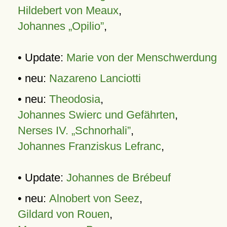
Hildebert von Meaux
,
Johannes „Opilio”
,
• Update:
Marie von der Menschwerdung
• neu:
Nazareno Lanciotti
• neu:
Theodosia
,
Johannes Swierc und Gefährten
,
Nerses IV. „Schnorhali”
,
Johannes Franziskus Lefranc
,
• Update:
Johannes de Brébeuf
• neu:
Alnobert von Seez
,
Gildard von Rouen
,