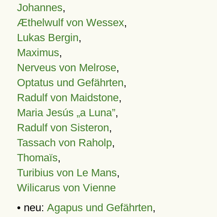
Johannes
,
Æthelwulf von Wessex
,
Lukas Bergin
,
Maximus
,
Nerveus von Melrose
,
Optatus und Gefährten
,
Radulf von Maidstone
,
Maria Jesús „a Luna”
,
Radulf von Sisteron
,
Tassach von Raholp
,
Thomaïs
,
Turibius von Le Mans
,
Wilicarus von Vienne
• neu:
Agapus und Gefährten
,