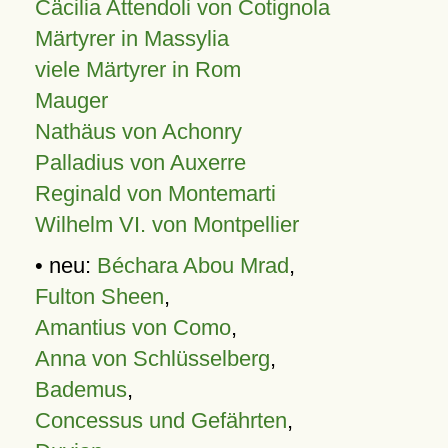
Cäcilia Attendoli von Cotignola
Märtyrer in Massylia
viele Märtyrer in Rom
Mauger
Nathäus von Achonry
Palladius von Auxerre
Reginald von Montemarti
Wilhelm VI. von Montpellier
• neu:
Béchara Abou Mrad
,
Fulton Sheen
,
Amantius von Como
,
Anna von Schlüsselberg
,
Bademus
,
Concessus und Gefährten
,