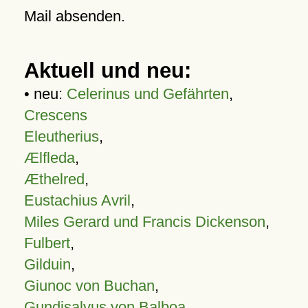
Mail absenden.
Aktuell und neu:
• neu:
Celerinus und Gefährten
,
Crescens
Eleutherius
,
Ælfleda
,
Æthelred
,
Eustachius Avril
,
Miles Gerard und Francis Dickenson
,
Fulbert
,
Gilduin
,
Giunoc von Buchan
,
Gundisalvus von Balboa
,