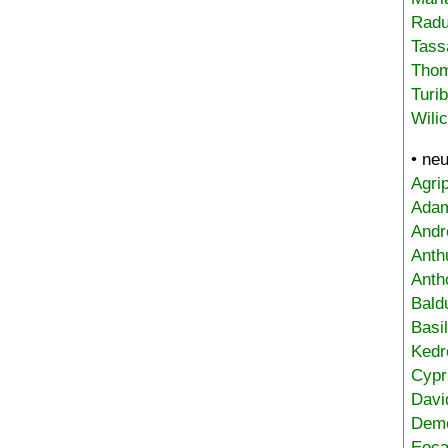
Radu
Tass
Tho
Turi
Wili
• ne
Agri
Adam
Andr
Anth
Anth
Bald
Basi
Kedr
Cypr
Davi
Deme
Eoca