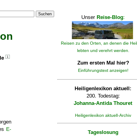
Suchen
Unser
Reise-Blog
:
kon
Reisen zu den Orten, an denen die Hei
lebten und verehrt werden.
lle
1
Zum ersten Mal hier?
Einführungstext anzeigen!
Heiligenlexikon aktuell:
200. Todestag:
Johanna-Antida Thouret
Heiligenlexikon aktuell-Archiv
rgen
ses
E-
Tageslosung