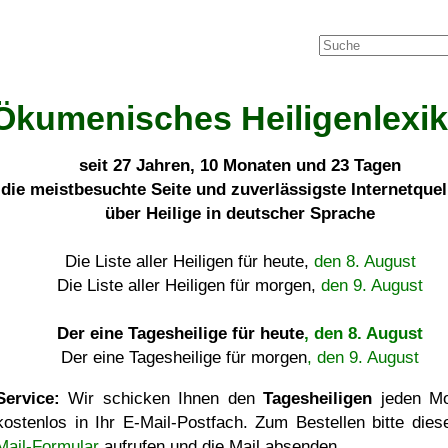
Ökumenisches Heiligenlexi
seit
27 Jahren, 10 Monaten und 23 Tagen
die meistbesuchte Seite und zuverlässigste Internetque
über Heilige in deutscher Sprache
Die Liste aller Heiligen für heute,
den 8. August
Die Liste aller Heiligen für morgen,
den 9. August
Der eine Tagesheilige für heute
, den 8. August
Der eine Tagesheilige für morgen
, den 9. August
Service:
Wir schicken Ihnen den
Tagesheiligen
jeden Mo
kostenlos in Ihr E-Mail-Postfach. Zum Bestellen bitte die
Mail-Formular
aufrufen und die Mail absenden.