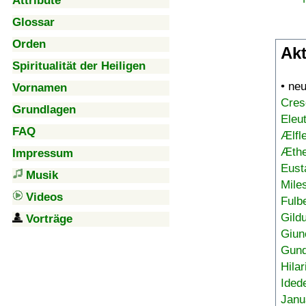
Attribute
Glossar
Orden
Akt
Spiritualität der Heiligen
• ne
Vornamen
Cres
Grundlagen
Eleu
FAQ
Ælfl
Æthe
Impressum
Eust
Musik
Mile
Videos
Fulb
Gild
Vorträge
Giun
Gund
Hilar
Ided
Janu