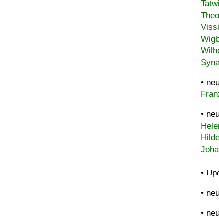
Tatw
Theo
Viss
Wigb
Wilh
Syna
• ne
Fran
• ne
Hele
Hild
Joha
• Up
• ne
• ne