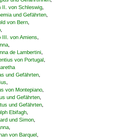
h II. von Schleswig
,
emia und Gefährten
,
old von Bern
,
o
,
 III. von Amiens
,
nna
,
nna de Lambertini
,
entius von Portugal
,
aretha
s und Gefährten
,
ius
,
us von Montepiano
,
us und Gefährten
,
tus und Gefährten
,
lph Ebifagh
,
ard und Simon
,
anna
,
han von Barquel
,