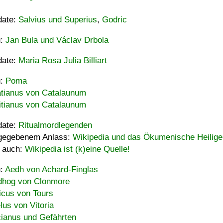
date:
Salvius und Superius
,
Godric
u:
Jan Bula und Václav Drbola
date:
Maria Rosa Julia Billiart
u:
Poma
tianus von Catalaunum
tianus von Catalaunum
date:
Ritualmordlegenden
gegebenem Anlass:
Wikipedia und das Ökumenische Heilige
 auch:
Wikipedia ist (k)eine Quelle!
u:
Aedh von Achard-Finglas
hog von Clonmore
icus von Tours
lus von Vitoria
ianus und Gefährten