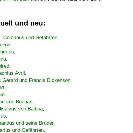
uell und neu:
u:
Celerinus und Gefährten
,
cens
therius
,
eda
,
lred
,
achius Avril
,
s Gerard und Francis Dickenson
,
ert
,
uin
,
oc von Buchan
,
isalvus von Balboa
,
ius
,
eandus und seine Brüder
,
arius und Gefährten
,