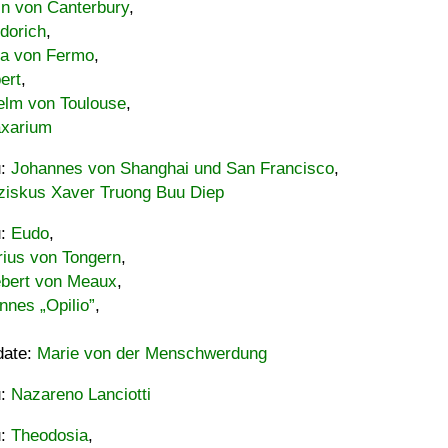
in von Canterbury
,
dorich
,
ia von Fermo
,
ert
,
elm von Toulouse
,
xarium
u:
Johannes von Shanghai und San Francisco
,
ziskus Xaver Truong Buu Diep
u:
Eudo
,
rius von Tongern
,
ebert von Meaux
,
nnes „Opilio”
,
date:
Marie von der Menschwerdung
u:
Nazareno Lanciotti
u:
Theodosia
,