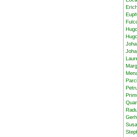
Eric
Euph
Fulc
Hug
Hugo
Joha
Joha
Laur
Marg
Mena
Parc
Petr
Prim
Quar
Radu
Gerh
Sus
Step