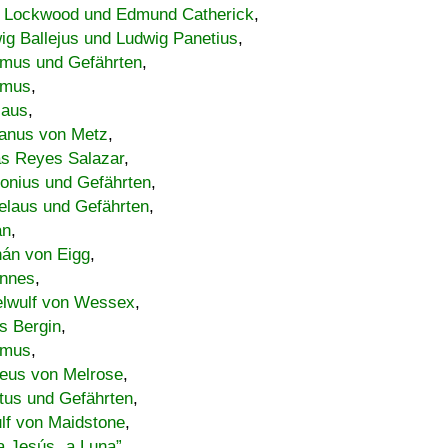
 Lockwood und Edmund Catherick
,
ig Ballejus und Ludwig Panetius
,
mus und Gefährten
,
imus
,
laus
,
nus von Metz
,
s Reyes Salazar
,
lonius und Gefährten
,
elaus und Gefährten
,
an
,
án von Eigg
,
nnes
,
lwulf von Wessex
,
s Bergin
,
imus
,
eus von Melrose
,
tus und Gefährten
,
lf von Maidstone
,
a Jesús „a Luna”
,