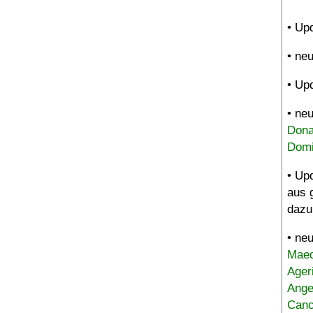
• Up
• ne
• Up
• ne
Dona
Domi
• Up
aus 
dazu
• ne
Maed
Ager
Ange
Canc