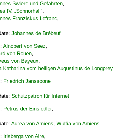
nnes Swierc und Gefährten
,
es IV. „Schnorhali”
,
nnes Franziskus Lefranc
,
date:
Johannes de Brébeuf
u:
Alnobert von Seez
,
ard von Rouen
,
eus von Bayeux
,
a Katharina vom heiligen Augustinus de Longprey
u:
Friedrich Janssoone
date:
Schutzpatron für Internet
u:
Petrus der Einsiedler
,
date:
Aurea von Amiens
,
Wulfia von Amiens
u:
Itisberga von Aire
,