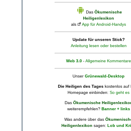
Das
Ökumenische
Heiligenlexikon
als
App für Android-Handys
Update für unseren Stick?
Anleitung lesen oder bestellen
Web 3.0
-
Allgemeine Kommentare
Unser
Grünewald-Desktop
Die Heiligen des Tages
kostenlos auf 
Homepage einbinden:
So geht es
Das
Ökumenische Heiligenlexiko
weiterempfehlen?
Banner + links
Was andere über das
Ökumenisch
Heiligenlexikon
sagen:
Lob und Kri