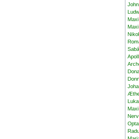
John
Ludw
Maxi
Max
Niko
Roma
Sabá
Apol
Arch
Don
Donn
Joha
Æthe
Luka
Max
Nerv
Opta
Radu
Mari