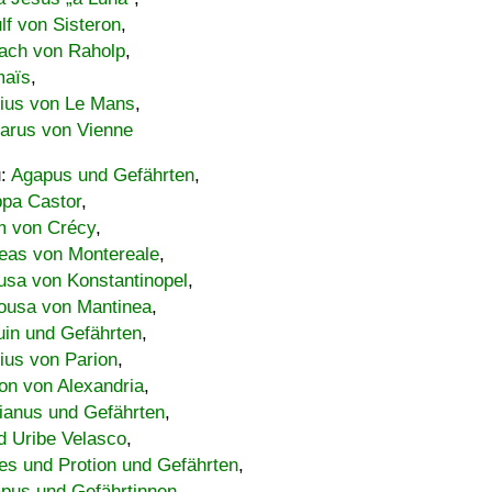
lf von Sisteron
,
ach von Raholp
,
maïs
,
bius von Le Mans
,
carus von Vienne
u:
Agapus und Gefährten
,
ppa Castor
,
 von Crécy
,
eas von Montereale
,
usa von Konstantinopel
,
ousa von Mantinea
,
uin und Gefährten
,
lius von Parion
,
on von Alexandria
,
ianus und Gefährten
,
d Uribe Velasco
,
s und Protion und Gefährten
,
pus und Gefährtinnen
,