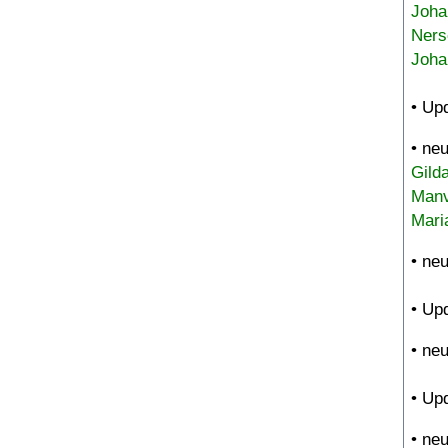
Joha
Ners
Joha
• Up
• ne
Gild
Manv
Mari
• ne
• Up
• ne
• Up
• ne