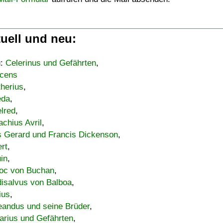
uell und neu:
u:
Celerinus und Gefährten
,
cens
therius
,
eda
,
lred
,
achius Avril
,
s Gerard und Francis Dickenson
,
ert
,
uin
,
oc von Buchan
,
isalvus von Balboa
,
ius
,
eandus und seine Brüder
,
arius und Gefährten
,