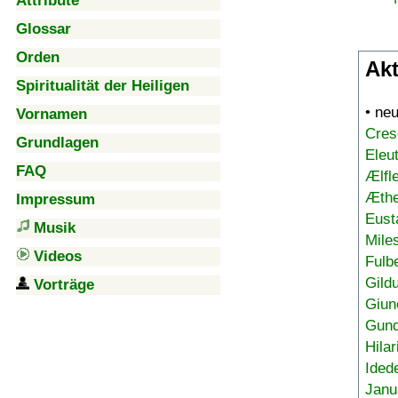
Attribute
Glossar
Orden
Akt
Spiritualität der Heiligen
• ne
Vornamen
Cres
Grundlagen
Eleu
FAQ
Ælfl
Æthe
Impressum
Eust
Musik
Mile
Videos
Fulb
Gild
Vorträge
Giun
Gund
Hilar
Ided
Janu