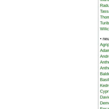
Radu
Tass
Tho
Turi
Wili
• ne
Agri
Adam
Andr
Anth
Anth
Bald
Basi
Kedr
Cypr
Davi
Deme
Eoca