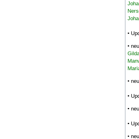
Joha
Ners
Joha
• Up
• ne
Gild
Manv
Mari
• ne
• Up
• ne
• Up
• ne