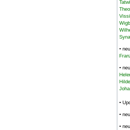
Tatw
Theo
Viss
Wigb
Wilh
Syna
• ne
Fran
• ne
Hele
Hild
Joha
• Up
• ne
• ne