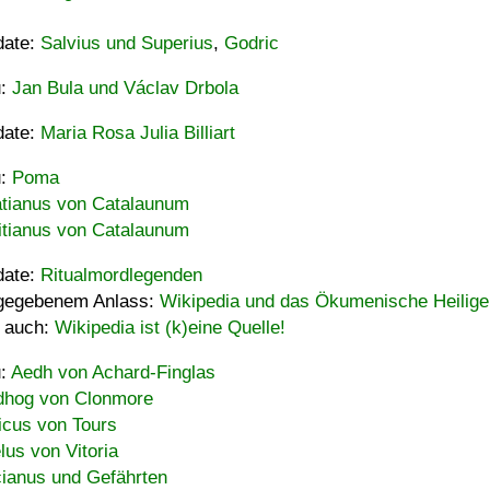
date:
Salvius und Superius
,
Godric
u:
Jan Bula und Václav Drbola
date:
Maria Rosa Julia Billiart
u:
Poma
tianus von Catalaunum
tianus von Catalaunum
date:
Ritualmordlegenden
gegebenem Anlass:
Wikipedia und das Ökumenische Heilige
 auch:
Wikipedia ist (k)eine Quelle!
u:
Aedh von Achard-Finglas
hog von Clonmore
icus von Tours
lus von Vitoria
ianus und Gefährten