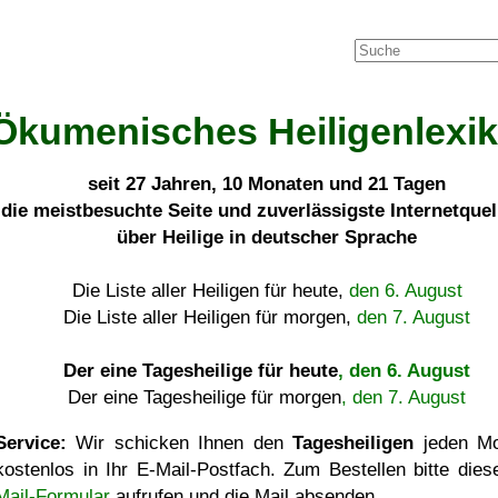
Ökumenisches Heiligenlexi
seit
27 Jahren, 10 Monaten und 21 Tagen
die meistbesuchte Seite und zuverlässigste Internetque
über Heilige in deutscher Sprache
Die Liste aller Heiligen für heute,
den 6. August
Die Liste aller Heiligen für morgen,
den 7. August
Der eine Tagesheilige für heute
, den 6. August
Der eine Tagesheilige für morgen
, den 7. August
Service:
Wir schicken Ihnen den
Tagesheiligen
jeden Mo
kostenlos in Ihr E-Mail-Postfach. Zum Bestellen bitte die
Mail-Formular
aufrufen und die Mail absenden.