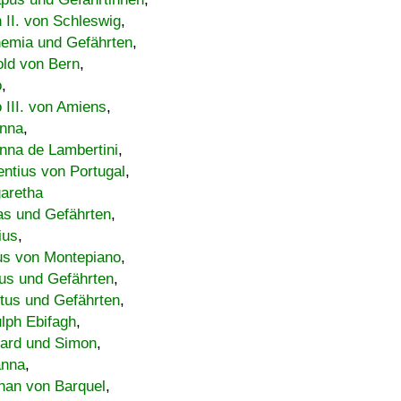
h II. von Schleswig
,
emia und Gefährten
,
old von Bern
,
o
,
 III. von Amiens
,
nna
,
nna de Lambertini
,
entius von Portugal
,
aretha
s und Gefährten
,
ius
,
us von Montepiano
,
us und Gefährten
,
tus und Gefährten
,
lph Ebifagh
,
ard und Simon
,
anna
,
han von Barquel
,