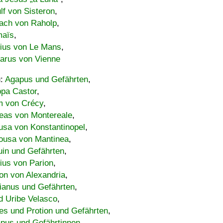
lf von Sisteron
,
ach von Raholp
,
maïs
,
bius von Le Mans
,
carus von Vienne
u:
Agapus und Gefährten
,
ppa Castor
,
 von Crécy
,
eas von Montereale
,
usa von Konstantinopel
,
ousa von Mantinea
,
uin und Gefährten
,
lius von Parion
,
on von Alexandria
,
ianus und Gefährten
,
d Uribe Velasco
,
s und Protion und Gefährten
,
pus und Gefährtinnen
,