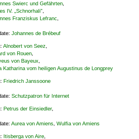
nnes Swierc und Gefährten
,
es IV. „Schnorhali”
,
nnes Franziskus Lefranc
,
date:
Johannes de Brébeuf
u:
Alnobert von Seez
,
ard von Rouen
,
eus von Bayeux
,
a Katharina vom heiligen Augustinus de Longprey
u:
Friedrich Janssoone
date:
Schutzpatron für Internet
u:
Petrus der Einsiedler
,
date:
Aurea von Amiens
,
Wulfia von Amiens
u:
Itisberga von Aire
,