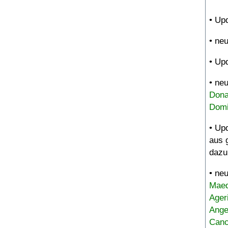
• Up
• ne
• Up
• ne
Dona
Domi
• Up
aus 
dazu
• ne
Maed
Ager
Ange
Canc