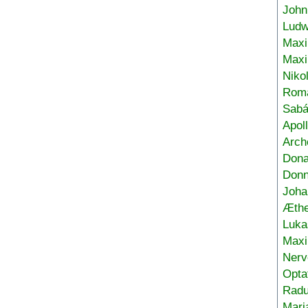
John
Ludw
Maxi
Max
Niko
Roma
Sabá
Apol
Arch
Don
Donn
Joha
Æthe
Luka
Max
Nerv
Opta
Radu
Mari