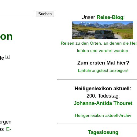
Suchen
Unser
Reise-Blog
:
kon
Reisen zu den Orten, an denen die Hei
lebten und verehrt werden.
lle
1
Zum ersten Mal hier?
Einführungstext anzeigen!
Heiligenlexikon aktuell:
200. Todestag:
Johanna-Antida Thouret
Heiligenlexikon aktuell-Archiv
rgen
ses
E-
Tageslosung