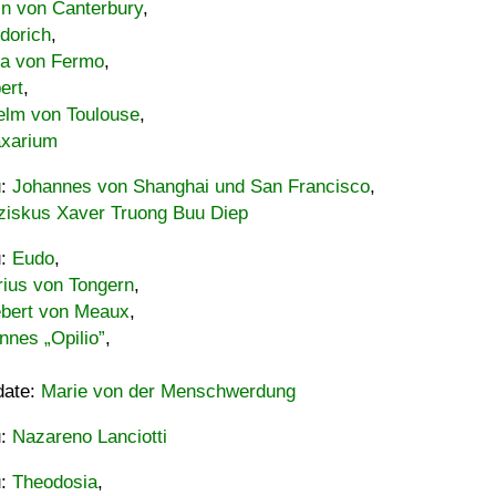
in von Canterbury
,
dorich
,
ia von Fermo
,
ert
,
elm von Toulouse
,
xarium
u:
Johannes von Shanghai und San Francisco
,
ziskus Xaver Truong Buu Diep
u:
Eudo
,
rius von Tongern
,
ebert von Meaux
,
nnes „Opilio”
,
date:
Marie von der Menschwerdung
u:
Nazareno Lanciotti
u:
Theodosia
,