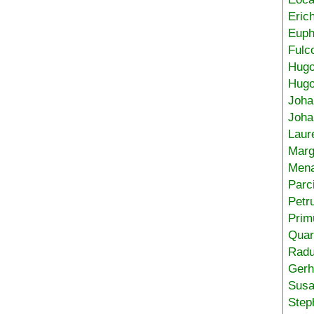
Eric
Euph
Fulc
Hug
Hugo
Joha
Joha
Laur
Marg
Mena
Parc
Petr
Prim
Quar
Radu
Gerh
Sus
Step