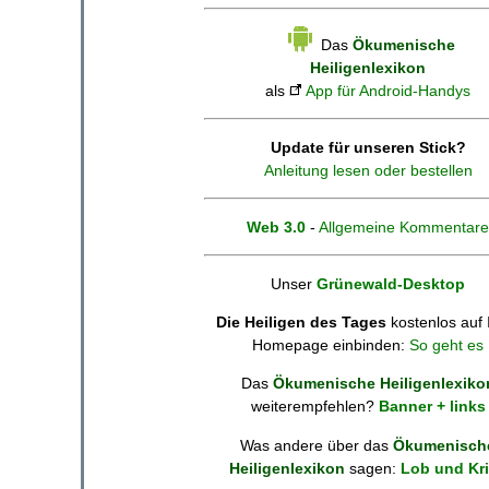
Das
Ökumenische
Heiligenlexikon
als
App für Android-Handys
Update für unseren Stick?
Anleitung lesen oder bestellen
Web 3.0
-
Allgemeine Kommentare
Unser
Grünewald-Desktop
Die Heiligen des Tages
kostenlos auf 
Homepage einbinden:
So geht es
Das
Ökumenische Heiligenlexiko
weiterempfehlen?
Banner + links
Was andere über das
Ökumenisch
Heiligenlexikon
sagen:
Lob und Kri