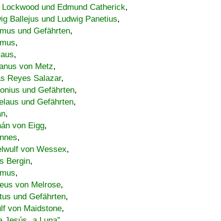
 Lockwood und Edmund Catherick
,
ig Ballejus und Ludwig Panetius
,
mus und Gefährten
,
imus
,
laus
,
nus von Metz
,
s Reyes Salazar
,
lonius und Gefährten
,
elaus und Gefährten
,
an
,
án von Eigg
,
nnes
,
lwulf von Wessex
,
s Bergin
,
imus
,
eus von Melrose
,
tus und Gefährten
,
lf von Maidstone
,
a Jesús „a Luna”
,