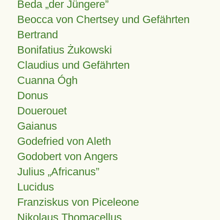
Beda „der Jüngere”
Beocca von Chertsey und Gefährten
Bertrand
Bonifatius Żukowski
Claudius und Gefährten
Cuanna Ógh
Donus
Douerouet
Gaianus
Godefried von Aleth
Godobert von Angers
Julius
Africanus
Lucidus
Franziskus von Piceleone
Nikolaus Thomacellus