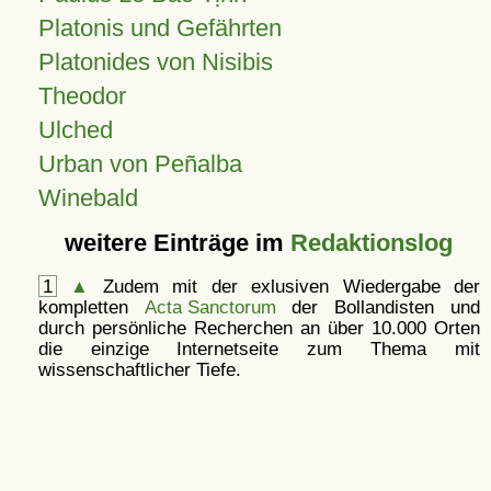
Platonis und Gefährten
Platonides von Nisibis
Theodor
Ulched
Urban von Peñalba
Winebald
weitere Einträge im
Redaktionslog
1
▲
Zudem mit der exlusiven Wiedergabe der
kompletten
Acta Sanctorum
der Bollandisten und
durch persönliche Recherchen an über 10.000 Orten
die einzige Internetseite zum Thema mit
wissenschaftlicher Tiefe.