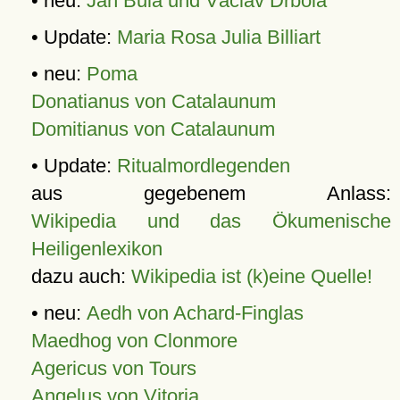
• neu:
Jan Bula und Václav Drbola
• Update:
Maria Rosa Julia Billiart
• neu:
Poma
Donatianus von Catalaunum
Domitianus von Catalaunum
• Update:
Ritualmordlegenden
aus gegebenem Anlass:
Wikipedia und das Ökumenische
Heiligenlexikon
dazu auch:
Wikipedia ist (k)eine Quelle!
• neu:
Aedh von Achard-Finglas
Maedhog von Clonmore
Agericus von Tours
Angelus von Vitoria