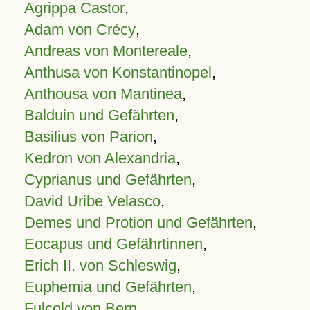
Agrippa Castor
,
Adam von Crécy
,
Andreas von Montereale
,
Anthusa von Konstantinopel
,
Anthousa von Mantinea
,
Balduin und Gefährten
,
Basilius von Parion
,
Kedron von Alexandria
,
Cyprianus und Gefährten
,
David Uribe Velasco
,
Demes und Protion und Gefährten
,
Eocapus und Gefährtinnen
,
Erich II. von Schleswig
,
Euphemia und Gefährten
,
Fulcold von Bern
,