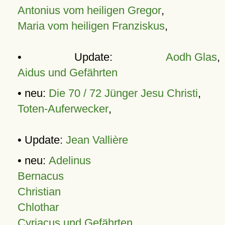
Antonius vom heiligen Gregor
,
Maria vom heiligen Franziskus
,
• Update:
Aodh Glas
,
Aidus und Gefährten
• neu:
Die 70 / 72 Jünger Jesu Christi
,
Toten-Auferwecker
,
• Update:
Jean Vallière
• neu:
Adelinus
Bernacus
Christian
Chlothar
Cyriacus und Gefährten