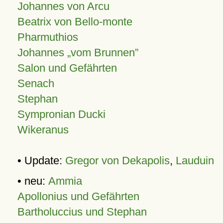
Johannes von Arcu
Beatrix von Bello-monte
Pharmuthios
Johannes
vom Brunnen
Salon und Gefährten
Senach
Stephan
Sympronian Ducki
Wikeranus
• Update:
Gregor von Dekapolis
,
Lauduin
• neu:
Ammia
Apollonius und Gefährten
Bartholuccius und Stephan