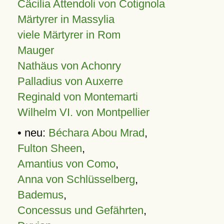
Cäcilia Attendoli von Cotignola
Märtyrer in Massylia
viele Märtyrer in Rom
Mauger
Nathäus von Achonry
Palladius von Auxerre
Reginald von Montemarti
Wilhelm VI. von Montpellier
• neu:
Béchara Abou Mrad
,
Fulton Sheen
,
Amantius von Como
,
Anna von Schlüsselberg
,
Bademus
,
Concessus und Gefährten
,