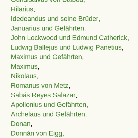
Hilarius
,
Idedeandus und seine Brüder
,
Januarius und Gefährten
,
John Lockwood und Edmund Catherick
,
Ludwig Ballejus und Ludwig Panetius
,
Maximus und Gefährten
,
Maximus
,
Nikolaus
,
Romanus von Metz
,
Sabás Reyes Salazar
,
Apollonius und Gefährten
,
Archelaus und Gefährten
,
Donan
,
Donnán von Eigg
,