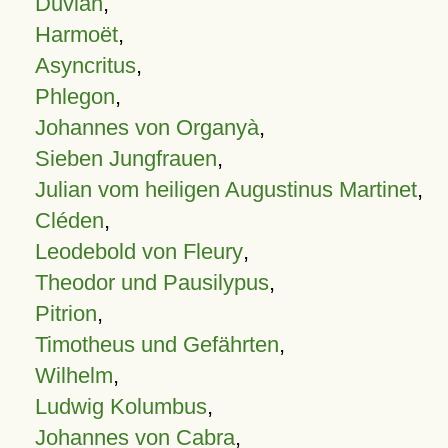
Duvian
,
Harmoët
,
Asyncritus
,
Phlegon
,
Johannes von Organyà
,
Sieben Jungfrauen
,
Julian vom heiligen Augustinus Martinet
,
Cléden
,
Leodebold von Fleury
,
Theodor und Pausilypus
,
Pitrion
,
Timotheus und Gefährten
,
Wilhelm
,
Ludwig Kolumbus
,
Johannes von Cabra
,