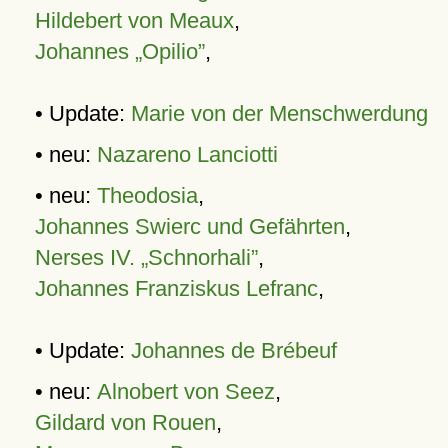
Hildebert von Meaux
,
Johannes „Opilio”
,
• Update:
Marie von der Menschwerdung
• neu:
Nazareno Lanciotti
• neu:
Theodosia
,
Johannes Swierc und Gefährten
,
Nerses IV. „Schnorhali”
,
Johannes Franziskus Lefranc
,
• Update:
Johannes de Brébeuf
• neu:
Alnobert von Seez
,
Gildard von Rouen
,