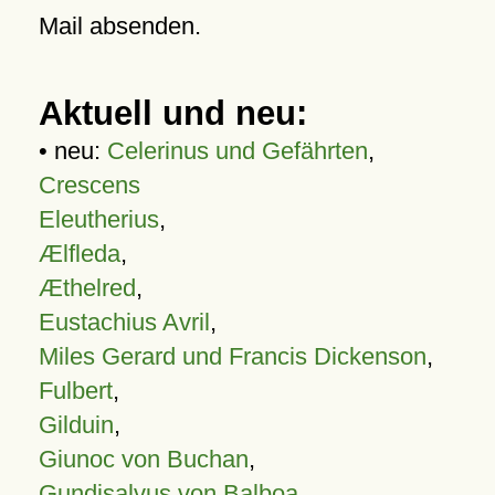
Mail absenden.
Aktuell und neu:
• neu:
Celerinus und Gefährten
,
Crescens
Eleutherius
,
Ælfleda
,
Æthelred
,
Eustachius Avril
,
Miles Gerard und Francis Dickenson
,
Fulbert
,
Gilduin
,
Giunoc von Buchan
,
Gundisalvus von Balboa
,