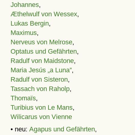
Johannes
,
Æthelwulf von Wessex
,
Lukas Bergin
,
Maximus
,
Nerveus von Melrose
,
Optatus und Gefährten
,
Radulf von Maidstone
,
Maria Jesús „a Luna”
,
Radulf von Sisteron
,
Tassach von Raholp
,
Thomaïs
,
Turibius von Le Mans
,
Wilicarus von Vienne
• neu:
Agapus und Gefährten
,