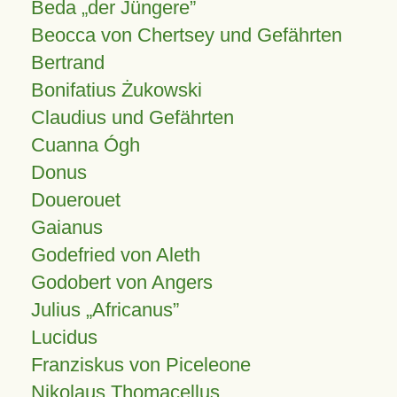
Beda „der Jüngere”
Beocca von Chertsey und Gefährten
Bertrand
Bonifatius Żukowski
Claudius und Gefährten
Cuanna Ógh
Donus
Douerouet
Gaianus
Godefried von Aleth
Godobert von Angers
Julius
Africanus
Lucidus
Franziskus von Piceleone
Nikolaus Thomacellus