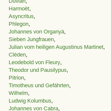
Duvian
,
Harmoët
,
Asyncritus
,
Phlegon
,
Johannes von Organyà
,
Sieben Jungfrauen
,
Julian vom heiligen Augustinus Martinet
,
Cléden
,
Leodebold von Fleury
,
Theodor und Pausilypus
,
Pitrion
,
Timotheus und Gefährten
,
Wilhelm
,
Ludwig Kolumbus
,
Johannes von Cabra
,