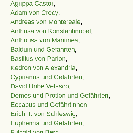
Agrippa Castor
,
Adam von Crécy
,
Andreas von Montereale
,
Anthusa von Konstantinopel
,
Anthousa von Mantinea
,
Balduin und Gefährten
,
Basilius von Parion
,
Kedron von Alexandria
,
Cyprianus und Gefährten
,
David Uribe Velasco
,
Demes und Protion und Gefährten
,
Eocapus und Gefährtinnen
,
Erich II. von Schleswig
,
Euphemia und Gefährten
,
Fulcold von Bern
,