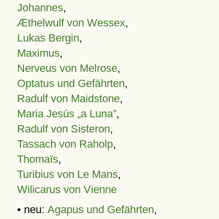
Johannes
,
Æthelwulf von Wessex
,
Lukas Bergin
,
Maximus
,
Nerveus von Melrose
,
Optatus und Gefährten
,
Radulf von Maidstone
,
Maria Jesús „a Luna”
,
Radulf von Sisteron
,
Tassach von Raholp
,
Thomaïs
,
Turibius von Le Mans
,
Wilicarus von Vienne
• neu:
Agapus und Gefährten
,