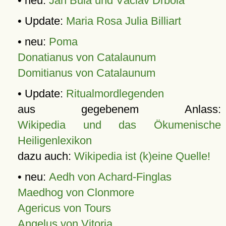
• neu:
Jan Bula und Václav Drbola
• Update:
Maria Rosa Julia Billiart
• neu:
Poma
Donatianus von Catalaunum
Domitianus von Catalaunum
• Update:
Ritualmordlegenden
aus gegebenem Anlass:
Wikipedia und das Ökumenische
Heiligenlexikon
dazu auch:
Wikipedia ist (k)eine Quelle!
• neu:
Aedh von Achard-Finglas
Maedhog von Clonmore
Agericus von Tours
Angelus von Vitoria