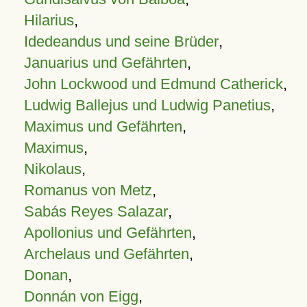
Hilarius
,
Idedeandus und seine Brüder
,
Januarius und Gefährten
,
John Lockwood und Edmund Catherick
,
Ludwig Ballejus und Ludwig Panetius
,
Maximus und Gefährten
,
Maximus
,
Nikolaus
,
Romanus von Metz
,
Sabás Reyes Salazar
,
Apollonius und Gefährten
,
Archelaus und Gefährten
,
Donan
,
Donnán von Eigg
,