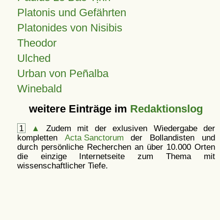
Platonis und Gefährten
Platonides von Nisibis
Theodor
Ulched
Urban von Peñalba
Winebald
weitere Einträge im
Redaktionslog
1
▲
Zudem mit der exlusiven Wiedergabe der
kompletten
Acta Sanctorum
der Bollandisten und
durch persönliche Recherchen an über 10.000 Orten
die einzige Internetseite zum Thema mit
wissenschaftlicher Tiefe.