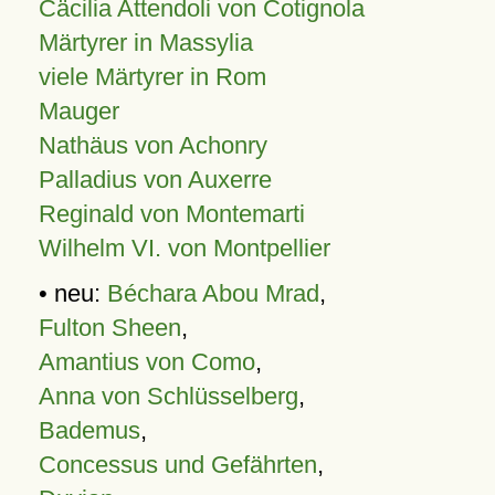
Cäcilia Attendoli von Cotignola
Märtyrer in Massylia
viele Märtyrer in Rom
Mauger
Nathäus von Achonry
Palladius von Auxerre
Reginald von Montemarti
Wilhelm VI. von Montpellier
• neu:
Béchara Abou Mrad
,
Fulton Sheen
,
Amantius von Como
,
Anna von Schlüsselberg
,
Bademus
,
Concessus und Gefährten
,