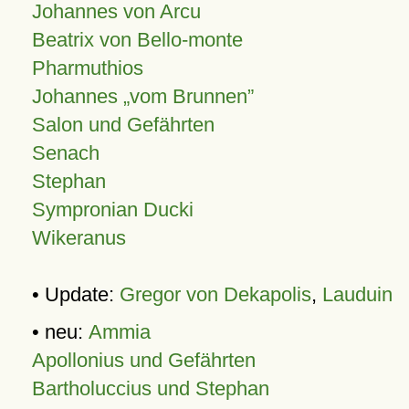
Johannes von Arcu
Beatrix von Bello-monte
Pharmuthios
Johannes
vom Brunnen
Salon und Gefährten
Senach
Stephan
Sympronian Ducki
Wikeranus
• Update:
Gregor von Dekapolis
,
Lauduin
• neu:
Ammia
Apollonius und Gefährten
Bartholuccius und Stephan