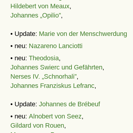
Hildebert von Meaux
,
Johannes „Opilio”
,
• Update:
Marie von der Menschwerdung
• neu:
Nazareno Lanciotti
• neu:
Theodosia
,
Johannes Swierc und Gefährten
,
Nerses IV. „Schnorhali”
,
Johannes Franziskus Lefranc
,
• Update:
Johannes de Brébeuf
• neu:
Alnobert von Seez
,
Gildard von Rouen
,