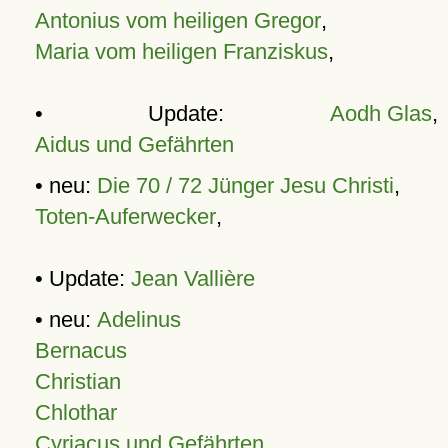
Antonius vom heiligen Gregor
,
Maria vom heiligen Franziskus
,
• Update:
Aodh Glas
,
Aidus und Gefährten
• neu:
Die 70 / 72 Jünger Jesu Christi
,
Toten-Auferwecker
,
• Update:
Jean Vallière
• neu:
Adelinus
Bernacus
Christian
Chlothar
Cyriacus und Gefährten