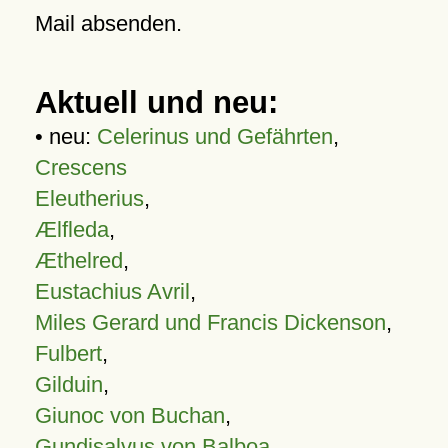
Mail absenden.
Aktuell und neu:
• neu:
Celerinus und Gefährten
,
Crescens
Eleutherius
,
Ælfleda
,
Æthelred
,
Eustachius Avril
,
Miles Gerard und Francis Dickenson
,
Fulbert
,
Gilduin
,
Giunoc von Buchan
,
Gundisalvus von Balboa
,