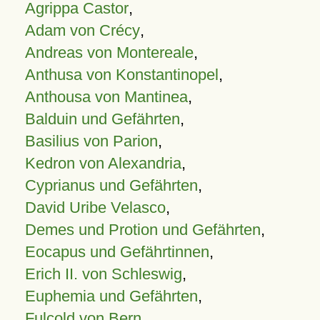
Agrippa Castor
,
Adam von Crécy
,
Andreas von Montereale
,
Anthusa von Konstantinopel
,
Anthousa von Mantinea
,
Balduin und Gefährten
,
Basilius von Parion
,
Kedron von Alexandria
,
Cyprianus und Gefährten
,
David Uribe Velasco
,
Demes und Protion und Gefährten
,
Eocapus und Gefährtinnen
,
Erich II. von Schleswig
,
Euphemia und Gefährten
,
Fulcold von Bern
,