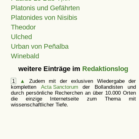
Platonis und Gefährten
Platonides von Nisibis
Theodor
Ulched
Urban von Peñalba
Winebald
weitere Einträge im
Redaktionslog
1
▲
Zudem mit der exlusiven Wiedergabe der
kompletten
Acta Sanctorum
der Bollandisten und
durch persönliche Recherchen an über 10.000 Orten
die einzige Internetseite zum Thema mit
wissenschaftlicher Tiefe.