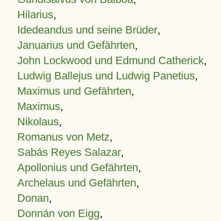
Hilarius
,
Idedeandus und seine Brüder
,
Januarius und Gefährten
,
John Lockwood und Edmund Catherick
,
Ludwig Ballejus und Ludwig Panetius
,
Maximus und Gefährten
,
Maximus
,
Nikolaus
,
Romanus von Metz
,
Sabás Reyes Salazar
,
Apollonius und Gefährten
,
Archelaus und Gefährten
,
Donan
,
Donnán von Eigg
,