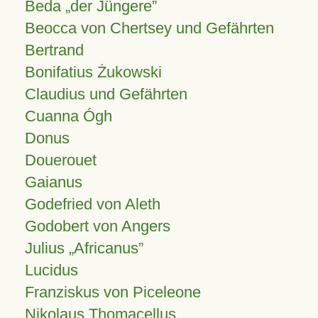
Beda „der Jüngere”
Beocca von Chertsey und Gefährten
Bertrand
Bonifatius Żukowski
Claudius und Gefährten
Cuanna Ógh
Donus
Douerouet
Gaianus
Godefried von Aleth
Godobert von Angers
Julius
Africanus
Lucidus
Franziskus von Piceleone
Nikolaus Thomacellus