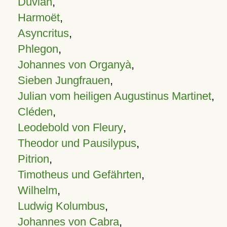
Duvian
,
Harmoët
,
Asyncritus
,
Phlegon
,
Johannes von Organyà
,
Sieben Jungfrauen
,
Julian vom heiligen Augustinus Martinet
,
Cléden
,
Leodebold von Fleury
,
Theodor und Pausilypus
,
Pitrion
,
Timotheus und Gefährten
,
Wilhelm
,
Ludwig Kolumbus
,
Johannes von Cabra
,