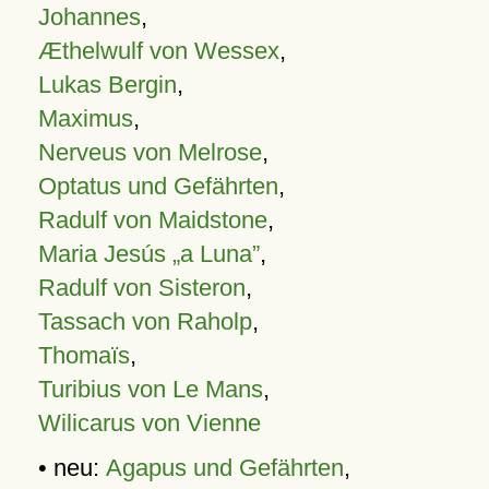
Johannes
,
Æthelwulf von Wessex
,
Lukas Bergin
,
Maximus
,
Nerveus von Melrose
,
Optatus und Gefährten
,
Radulf von Maidstone
,
Maria Jesús „a Luna”
,
Radulf von Sisteron
,
Tassach von Raholp
,
Thomaïs
,
Turibius von Le Mans
,
Wilicarus von Vienne
• neu:
Agapus und Gefährten
,