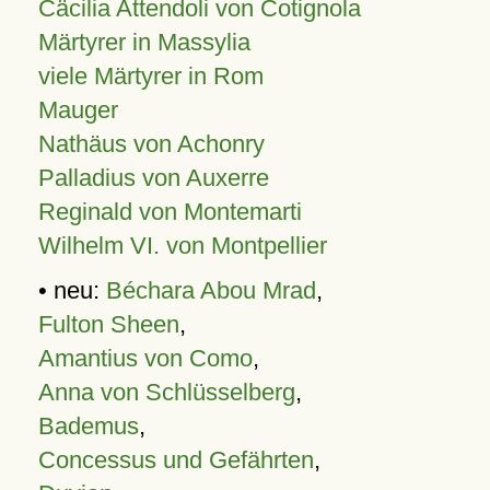
Cäcilia Attendoli von Cotignola
Märtyrer in Massylia
viele Märtyrer in Rom
Mauger
Nathäus von Achonry
Palladius von Auxerre
Reginald von Montemarti
Wilhelm VI. von Montpellier
• neu:
Béchara Abou Mrad
,
Fulton Sheen
,
Amantius von Como
,
Anna von Schlüsselberg
,
Bademus
,
Concessus und Gefährten
,