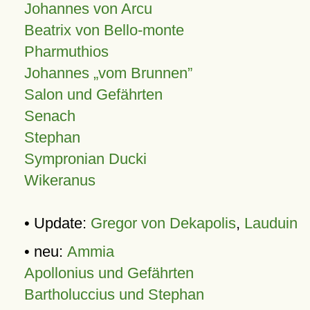
Johannes von Arcu
Beatrix von Bello-monte
Pharmuthios
Johannes
vom Brunnen
Salon und Gefährten
Senach
Stephan
Sympronian Ducki
Wikeranus
• Update:
Gregor von Dekapolis
,
Lauduin
• neu:
Ammia
Apollonius und Gefährten
Bartholuccius und Stephan