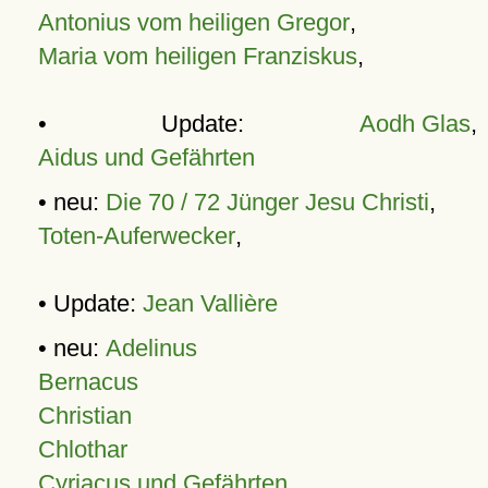
Antonius vom heiligen Gregor
,
Maria vom heiligen Franziskus
,
• Update:
Aodh Glas
,
Aidus und Gefährten
• neu:
Die 70 / 72 Jünger Jesu Christi
,
Toten-Auferwecker
,
• Update:
Jean Vallière
• neu:
Adelinus
Bernacus
Christian
Chlothar
Cyriacus und Gefährten