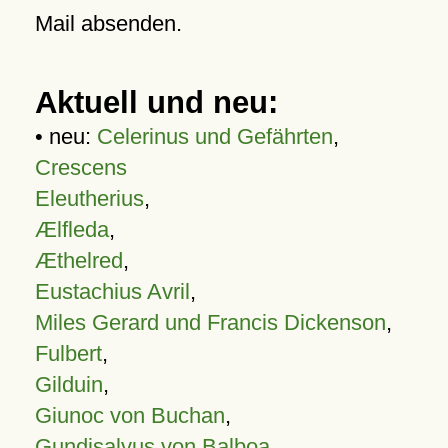
Mail absenden.
Aktuell und neu:
• neu:
Celerinus und Gefährten
,
Crescens
Eleutherius
,
Ælfleda
,
Æthelred
,
Eustachius Avril
,
Miles Gerard und Francis Dickenson
,
Fulbert
,
Gilduin
,
Giunoc von Buchan
,
Gundisalvus von Balboa
,