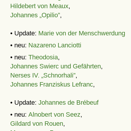
Hildebert von Meaux
,
Johannes „Opilio”
,
• Update:
Marie von der Menschwerdung
• neu:
Nazareno Lanciotti
• neu:
Theodosia
,
Johannes Swierc und Gefährten
,
Nerses IV. „Schnorhali”
,
Johannes Franziskus Lefranc
,
• Update:
Johannes de Brébeuf
• neu:
Alnobert von Seez
,
Gildard von Rouen
,