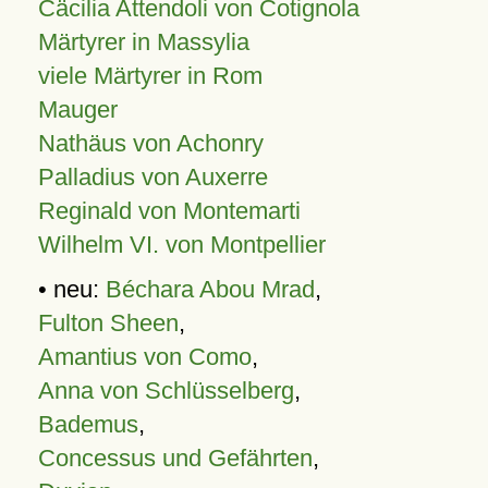
Cäcilia Attendoli von Cotignola
Märtyrer in Massylia
viele Märtyrer in Rom
Mauger
Nathäus von Achonry
Palladius von Auxerre
Reginald von Montemarti
Wilhelm VI. von Montpellier
• neu:
Béchara Abou Mrad
,
Fulton Sheen
,
Amantius von Como
,
Anna von Schlüsselberg
,
Bademus
,
Concessus und Gefährten
,