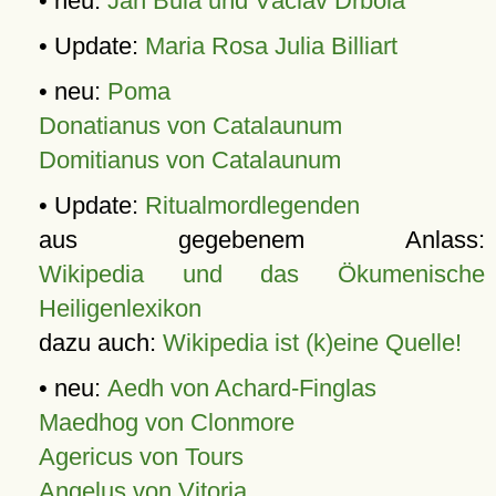
• neu:
Jan Bula und Václav Drbola
• Update:
Maria Rosa Julia Billiart
• neu:
Poma
Donatianus von Catalaunum
Domitianus von Catalaunum
• Update:
Ritualmordlegenden
aus gegebenem Anlass:
Wikipedia und das Ökumenische
Heiligenlexikon
dazu auch:
Wikipedia ist (k)eine Quelle!
• neu:
Aedh von Achard-Finglas
Maedhog von Clonmore
Agericus von Tours
Angelus von Vitoria