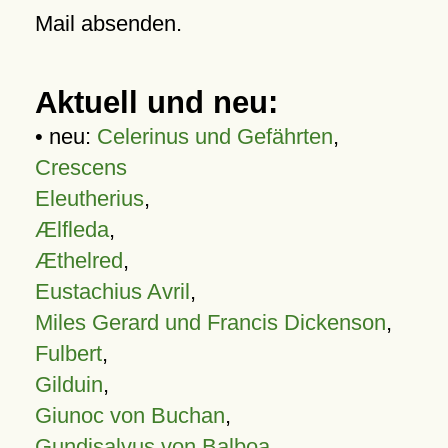
Mail absenden.
Aktuell und neu:
• neu:
Celerinus und Gefährten
,
Crescens
Eleutherius
,
Ælfleda
,
Æthelred
,
Eustachius Avril
,
Miles Gerard und Francis Dickenson
,
Fulbert
,
Gilduin
,
Giunoc von Buchan
,
Gundisalvus von Balboa
,