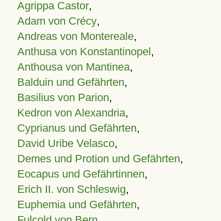
Agrippa Castor
,
Adam von Crécy
,
Andreas von Montereale
,
Anthusa von Konstantinopel
,
Anthousa von Mantinea
,
Balduin und Gefährten
,
Basilius von Parion
,
Kedron von Alexandria
,
Cyprianus und Gefährten
,
David Uribe Velasco
,
Demes und Protion und Gefährten
,
Eocapus und Gefährtinnen
,
Erich II. von Schleswig
,
Euphemia und Gefährten
,
Fulcold von Bern
,