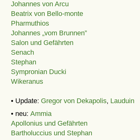
Johannes von Arcu
Beatrix von Bello-monte
Pharmuthios
Johannes
vom Brunnen
Salon und Gefährten
Senach
Stephan
Sympronian Ducki
Wikeranus
• Update:
Gregor von Dekapolis
,
Lauduin
• neu:
Ammia
Apollonius und Gefährten
Bartholuccius und Stephan