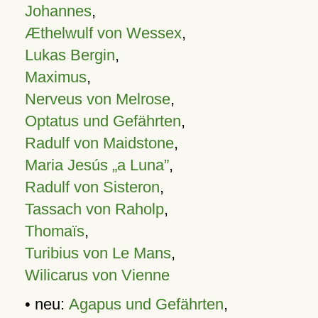
Johannes
,
Æthelwulf von Wessex
,
Lukas Bergin
,
Maximus
,
Nerveus von Melrose
,
Optatus und Gefährten
,
Radulf von Maidstone
,
Maria Jesús „a Luna”
,
Radulf von Sisteron
,
Tassach von Raholp
,
Thomaïs
,
Turibius von Le Mans
,
Wilicarus von Vienne
• neu:
Agapus und Gefährten
,