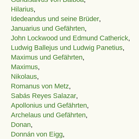
Hilarius
,
Idedeandus und seine Brüder
,
Januarius und Gefährten
,
John Lockwood und Edmund Catherick
,
Ludwig Ballejus und Ludwig Panetius
,
Maximus und Gefährten
,
Maximus
,
Nikolaus
,
Romanus von Metz
,
Sabás Reyes Salazar
,
Apollonius und Gefährten
,
Archelaus und Gefährten
,
Donan
,
Donnán von Eigg
,