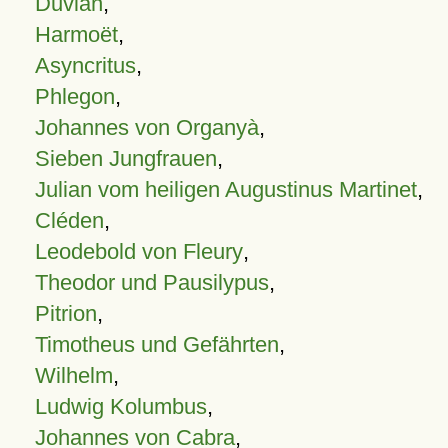
Duvian
,
Harmoët
,
Asyncritus
,
Phlegon
,
Johannes von Organyà
,
Sieben Jungfrauen
,
Julian vom heiligen Augustinus Martinet
,
Cléden
,
Leodebold von Fleury
,
Theodor und Pausilypus
,
Pitrion
,
Timotheus und Gefährten
,
Wilhelm
,
Ludwig Kolumbus
,
Johannes von Cabra
,