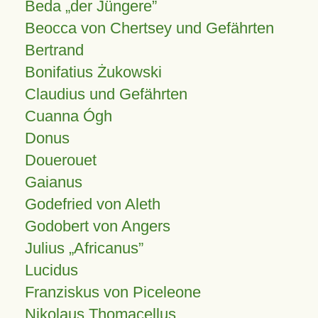
Beda „der Jüngere”
Beocca von Chertsey und Gefährten
Bertrand
Bonifatius Żukowski
Claudius und Gefährten
Cuanna Ógh
Donus
Douerouet
Gaianus
Godefried von Aleth
Godobert von Angers
Julius
Africanus
Lucidus
Franziskus von Piceleone
Nikolaus Thomacellus