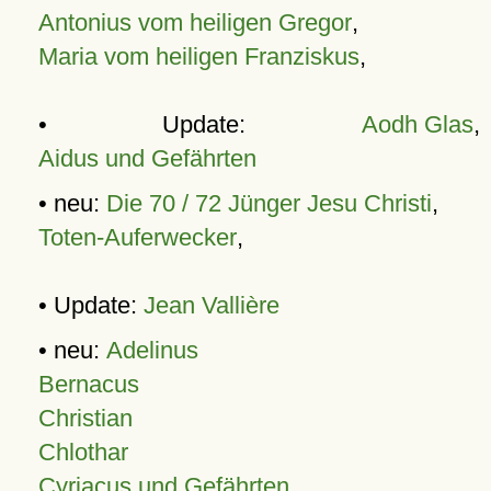
Antonius vom heiligen Gregor
,
Maria vom heiligen Franziskus
,
• Update:
Aodh Glas
,
Aidus und Gefährten
• neu:
Die 70 / 72 Jünger Jesu Christi
,
Toten-Auferwecker
,
• Update:
Jean Vallière
• neu:
Adelinus
Bernacus
Christian
Chlothar
Cyriacus und Gefährten