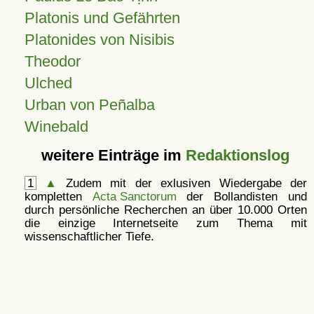
Platonis und Gefährten
Platonides von Nisibis
Theodor
Ulched
Urban von Peñalba
Winebald
weitere Einträge im
Redaktionslog
1
▲
Zudem mit der exlusiven Wiedergabe der
kompletten
Acta Sanctorum
der Bollandisten und
durch persönliche Recherchen an über 10.000 Orten
die einzige Internetseite zum Thema mit
wissenschaftlicher Tiefe.