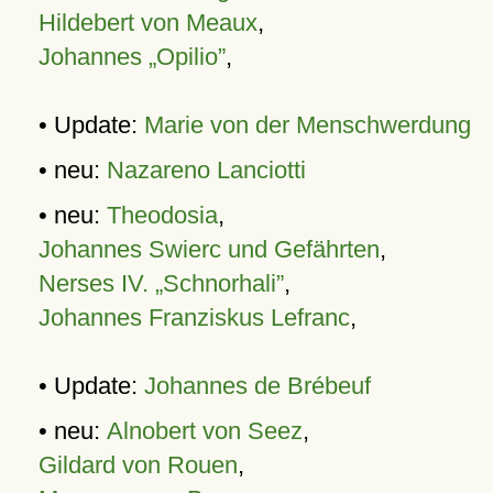
Hildebert von Meaux
,
Johannes „Opilio”
,
• Update:
Marie von der Menschwerdung
• neu:
Nazareno Lanciotti
• neu:
Theodosia
,
Johannes Swierc und Gefährten
,
Nerses IV. „Schnorhali”
,
Johannes Franziskus Lefranc
,
• Update:
Johannes de Brébeuf
• neu:
Alnobert von Seez
,
Gildard von Rouen
,