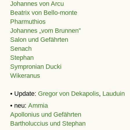
Johannes von Arcu
Beatrix von Bello-monte
Pharmuthios
Johannes
vom Brunnen
Salon und Gefährten
Senach
Stephan
Sympronian Ducki
Wikeranus
• Update:
Gregor von Dekapolis
,
Lauduin
• neu:
Ammia
Apollonius und Gefährten
Bartholuccius und Stephan