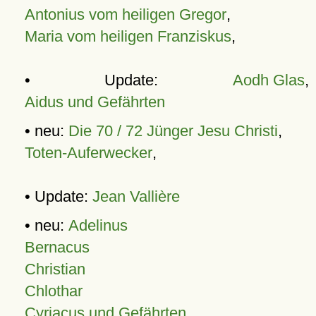
Antonius vom heiligen Gregor
,
Maria vom heiligen Franziskus
,
• Update:
Aodh Glas
,
Aidus und Gefährten
• neu:
Die 70 / 72 Jünger Jesu Christi
,
Toten-Auferwecker
,
• Update:
Jean Vallière
• neu:
Adelinus
Bernacus
Christian
Chlothar
Cyriacus und Gefährten