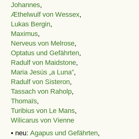
Johannes
,
Æthelwulf von Wessex
,
Lukas Bergin
,
Maximus
,
Nerveus von Melrose
,
Optatus und Gefährten
,
Radulf von Maidstone
,
Maria Jesús „a Luna”
,
Radulf von Sisteron
,
Tassach von Raholp
,
Thomaïs
,
Turibius von Le Mans
,
Wilicarus von Vienne
• neu:
Agapus und Gefährten
,