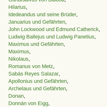
Hilarius
,
Idedeandus und seine Brüder
,
Januarius und Gefährten
,
John Lockwood und Edmund Catherick
,
Ludwig Ballejus und Ludwig Panetius
,
Maximus und Gefährten
,
Maximus
,
Nikolaus
,
Romanus von Metz
,
Sabás Reyes Salazar
,
Apollonius und Gefährten
,
Archelaus und Gefährten
,
Donan
,
Donnán von Eigg
,