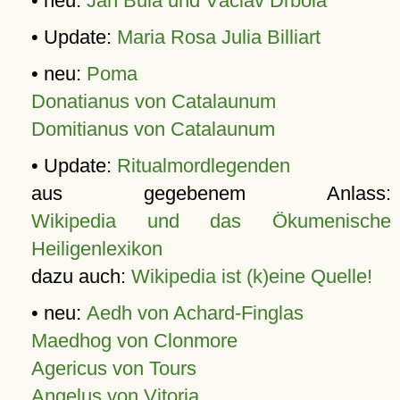
• neu:
Jan Bula und Václav Drbola
• Update:
Maria Rosa Julia Billiart
• neu:
Poma
Donatianus von Catalaunum
Domitianus von Catalaunum
• Update:
Ritualmordlegenden
aus gegebenem Anlass:
Wikipedia und das Ökumenische
Heiligenlexikon
dazu auch:
Wikipedia ist (k)eine Quelle!
• neu:
Aedh von Achard-Finglas
Maedhog von Clonmore
Agericus von Tours
Angelus von Vitoria