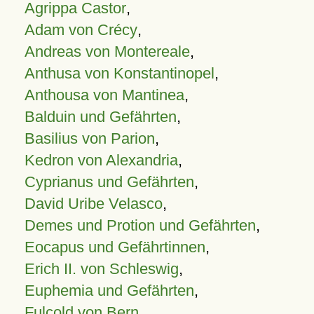
Agrippa Castor
,
Adam von Crécy
,
Andreas von Montereale
,
Anthusa von Konstantinopel
,
Anthousa von Mantinea
,
Balduin und Gefährten
,
Basilius von Parion
,
Kedron von Alexandria
,
Cyprianus und Gefährten
,
David Uribe Velasco
,
Demes und Protion und Gefährten
,
Eocapus und Gefährtinnen
,
Erich II. von Schleswig
,
Euphemia und Gefährten
,
Fulcold von Bern
,