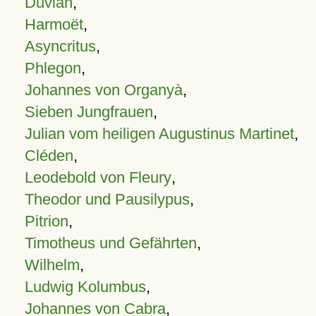
Duvian
,
Harmoët
,
Asyncritus
,
Phlegon
,
Johannes von Organyà
,
Sieben Jungfrauen
,
Julian vom heiligen Augustinus Martinet
,
Cléden
,
Leodebold von Fleury
,
Theodor und Pausilypus
,
Pitrion
,
Timotheus und Gefährten
,
Wilhelm
,
Ludwig Kolumbus
,
Johannes von Cabra
,