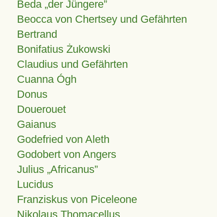
Beda „der Jüngere”
Beocca von Chertsey und Gefährten
Bertrand
Bonifatius Żukowski
Claudius und Gefährten
Cuanna Ógh
Donus
Douerouet
Gaianus
Godefried von Aleth
Godobert von Angers
Julius
Africanus
Lucidus
Franziskus von Piceleone
Nikolaus Thomacellus