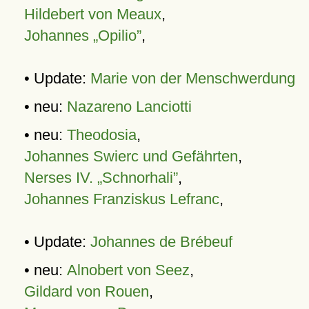
Hildebert von Meaux
,
Johannes „Opilio”
,
• Update:
Marie von der Menschwerdung
• neu:
Nazareno Lanciotti
• neu:
Theodosia
,
Johannes Swierc und Gefährten
,
Nerses IV. „Schnorhali”
,
Johannes Franziskus Lefranc
,
• Update:
Johannes de Brébeuf
• neu:
Alnobert von Seez
,
Gildard von Rouen
,