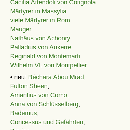
Cäcilia Attendoli von Cotignola
Märtyrer in Massylia
viele Märtyrer in Rom
Mauger
Nathäus von Achonry
Palladius von Auxerre
Reginald von Montemarti
Wilhelm VI. von Montpellier
• neu:
Béchara Abou Mrad
,
Fulton Sheen
,
Amantius von Como
,
Anna von Schlüsselberg
,
Bademus
,
Concessus und Gefährten
,