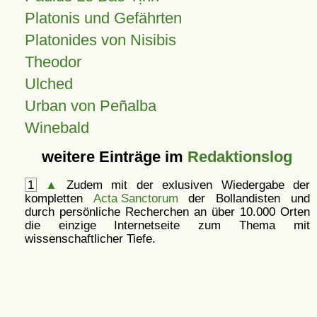
Platonis und Gefährten
Platonides von Nisibis
Theodor
Ulched
Urban von Peñalba
Winebald
weitere Einträge im
Redaktionslog
1
▲
Zudem mit der exlusiven Wiedergabe der
kompletten
Acta Sanctorum
der Bollandisten und
durch persönliche Recherchen an über 10.000 Orten
die einzige Internetseite zum Thema mit
wissenschaftlicher Tiefe.