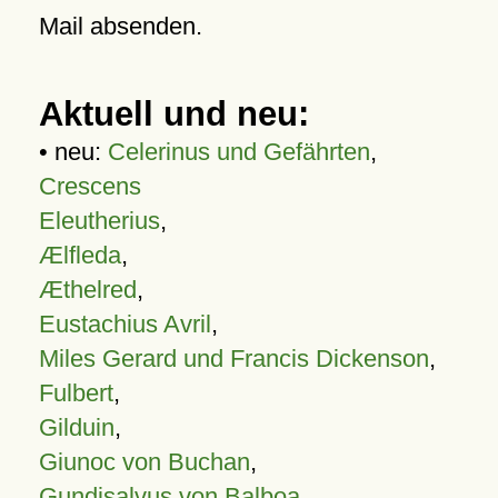
Mail absenden.
Aktuell und neu:
• neu:
Celerinus und Gefährten
,
Crescens
Eleutherius
,
Ælfleda
,
Æthelred
,
Eustachius Avril
,
Miles Gerard und Francis Dickenson
,
Fulbert
,
Gilduin
,
Giunoc von Buchan
,
Gundisalvus von Balboa
,