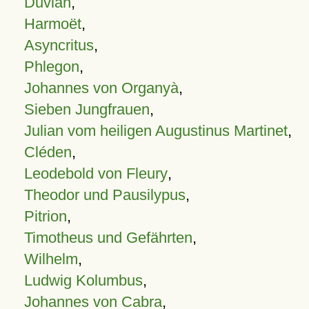
Duvian
,
Harmoët
,
Asyncritus
,
Phlegon
,
Johannes von Organyà
,
Sieben Jungfrauen
,
Julian vom heiligen Augustinus Martinet
,
Cléden
,
Leodebold von Fleury
,
Theodor und Pausilypus
,
Pitrion
,
Timotheus und Gefährten
,
Wilhelm
,
Ludwig Kolumbus
,
Johannes von Cabra
,