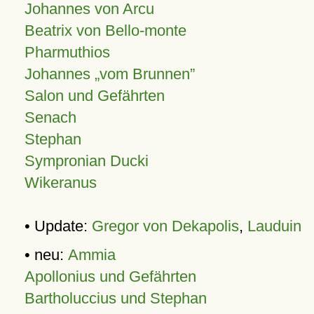
Johannes von Arcu
Beatrix von Bello-monte
Pharmuthios
Johannes
vom Brunnen
Salon und Gefährten
Senach
Stephan
Sympronian Ducki
Wikeranus
• Update:
Gregor von Dekapolis
,
Lauduin
• neu:
Ammia
Apollonius und Gefährten
Bartholuccius und Stephan