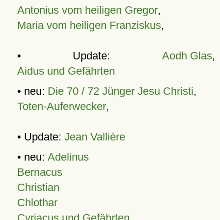
Antonius vom heiligen Gregor
,
Maria vom heiligen Franziskus
,
• Update:
Aodh Glas
,
Aidus und Gefährten
• neu:
Die 70 / 72 Jünger Jesu Christi
,
Toten-Auferwecker
,
• Update:
Jean Vallière
• neu:
Adelinus
Bernacus
Christian
Chlothar
Cyriacus und Gefährten