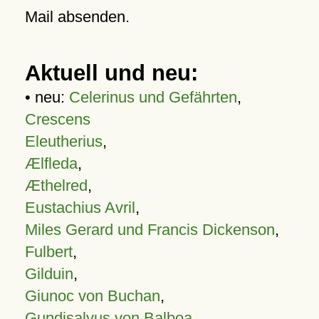
Mail absenden.
Aktuell und neu:
• neu:
Celerinus und Gefährten
,
Crescens
Eleutherius
,
Ælfleda
,
Æthelred
,
Eustachius Avril
,
Miles Gerard und Francis Dickenson
,
Fulbert
,
Gilduin
,
Giunoc von Buchan
,
Gundisalvus von Balboa
,