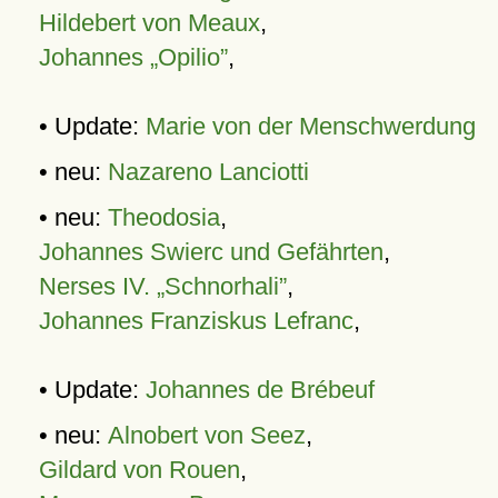
Hildebert von Meaux
,
Johannes „Opilio”
,
• Update:
Marie von der Menschwerdung
• neu:
Nazareno Lanciotti
• neu:
Theodosia
,
Johannes Swierc und Gefährten
,
Nerses IV. „Schnorhali”
,
Johannes Franziskus Lefranc
,
• Update:
Johannes de Brébeuf
• neu:
Alnobert von Seez
,
Gildard von Rouen
,