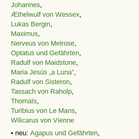
Johannes
,
Æthelwulf von Wessex
,
Lukas Bergin
,
Maximus
,
Nerveus von Melrose
,
Optatus und Gefährten
,
Radulf von Maidstone
,
Maria Jesús „a Luna”
,
Radulf von Sisteron
,
Tassach von Raholp
,
Thomaïs
,
Turibius von Le Mans
,
Wilicarus von Vienne
• neu:
Agapus und Gefährten
,