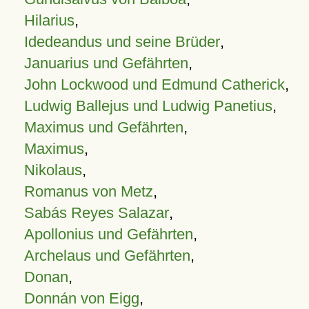
Hilarius
,
Idedeandus und seine Brüder
,
Januarius und Gefährten
,
John Lockwood und Edmund Catherick
,
Ludwig Ballejus und Ludwig Panetius
,
Maximus und Gefährten
,
Maximus
,
Nikolaus
,
Romanus von Metz
,
Sabás Reyes Salazar
,
Apollonius und Gefährten
,
Archelaus und Gefährten
,
Donan
,
Donnán von Eigg
,