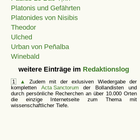
Platonis und Gefährten
Platonides von Nisibis
Theodor
Ulched
Urban von Peñalba
Winebald
weitere Einträge im
Redaktionslog
1
▲
Zudem mit der exlusiven Wiedergabe der
kompletten
Acta Sanctorum
der Bollandisten und
durch persönliche Recherchen an über 10.000 Orten
die einzige Internetseite zum Thema mit
wissenschaftlicher Tiefe.