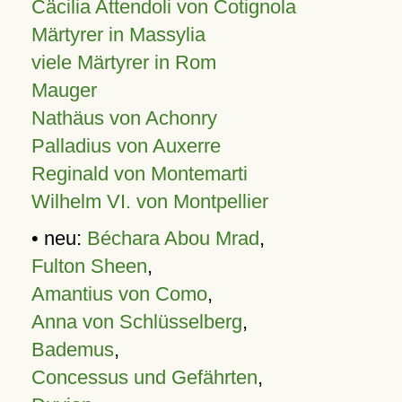
Cäcilia Attendoli von Cotignola
Märtyrer in Massylia
viele Märtyrer in Rom
Mauger
Nathäus von Achonry
Palladius von Auxerre
Reginald von Montemarti
Wilhelm VI. von Montpellier
• neu:
Béchara Abou Mrad
,
Fulton Sheen
,
Amantius von Como
,
Anna von Schlüsselberg
,
Bademus
,
Concessus und Gefährten
,