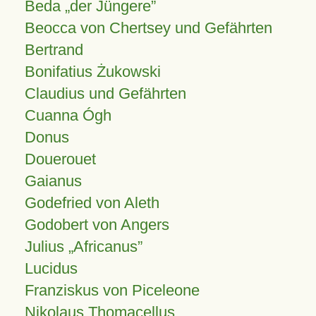
Beda „der Jüngere”
Beocca von Chertsey und Gefährten
Bertrand
Bonifatius Żukowski
Claudius und Gefährten
Cuanna Ógh
Donus
Douerouet
Gaianus
Godefried von Aleth
Godobert von Angers
Julius
Africanus
Lucidus
Franziskus von Piceleone
Nikolaus Thomacellus