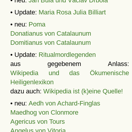
• neu:
Jan Bula und Václav Drbola
• Update:
Maria Rosa Julia Billiart
• neu:
Poma
Donatianus von Catalaunum
Domitianus von Catalaunum
• Update:
Ritualmordlegenden
aus gegebenem Anlass:
Wikipedia und das Ökumenische
Heiligenlexikon
dazu auch:
Wikipedia ist (k)eine Quelle!
• neu:
Aedh von Achard-Finglas
Maedhog von Clonmore
Agericus von Tours
Angelus von Vitoria