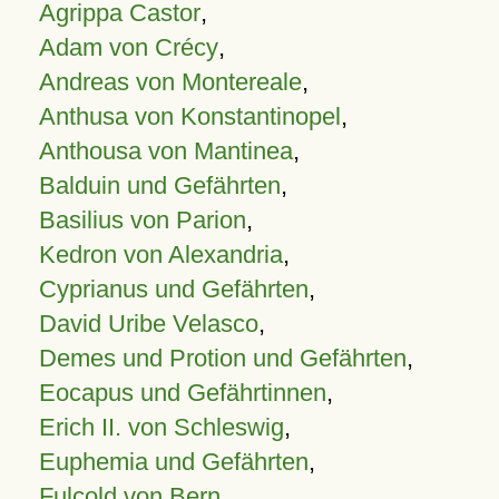
Agrippa Castor
,
Adam von Crécy
,
Andreas von Montereale
,
Anthusa von Konstantinopel
,
Anthousa von Mantinea
,
Balduin und Gefährten
,
Basilius von Parion
,
Kedron von Alexandria
,
Cyprianus und Gefährten
,
David Uribe Velasco
,
Demes und Protion und Gefährten
,
Eocapus und Gefährtinnen
,
Erich II. von Schleswig
,
Euphemia und Gefährten
,
Fulcold von Bern
,