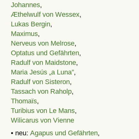
Johannes
,
Æthelwulf von Wessex
,
Lukas Bergin
,
Maximus
,
Nerveus von Melrose
,
Optatus und Gefährten
,
Radulf von Maidstone
,
Maria Jesús „a Luna”
,
Radulf von Sisteron
,
Tassach von Raholp
,
Thomaïs
,
Turibius von Le Mans
,
Wilicarus von Vienne
• neu:
Agapus und Gefährten
,