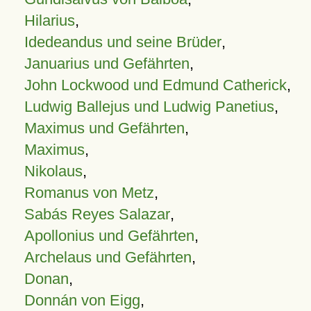
Hilarius
,
Idedeandus und seine Brüder
,
Januarius und Gefährten
,
John Lockwood und Edmund Catherick
,
Ludwig Ballejus und Ludwig Panetius
,
Maximus und Gefährten
,
Maximus
,
Nikolaus
,
Romanus von Metz
,
Sabás Reyes Salazar
,
Apollonius und Gefährten
,
Archelaus und Gefährten
,
Donan
,
Donnán von Eigg
,