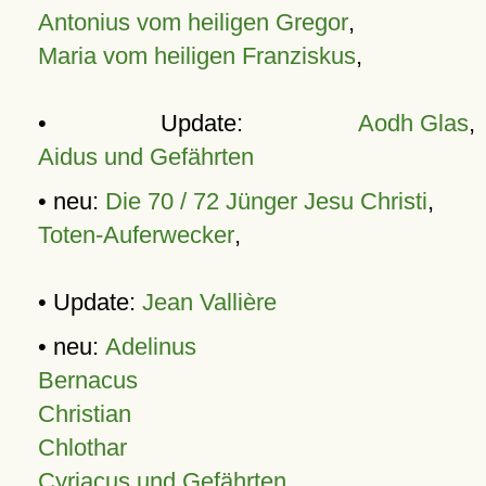
Antonius vom heiligen Gregor
,
Maria vom heiligen Franziskus
,
• Update:
Aodh Glas
,
Aidus und Gefährten
• neu:
Die 70 / 72 Jünger Jesu Christi
,
Toten-Auferwecker
,
• Update:
Jean Vallière
• neu:
Adelinus
Bernacus
Christian
Chlothar
Cyriacus und Gefährten