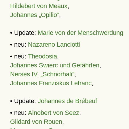
Hildebert von Meaux
,
Johannes „Opilio”
,
• Update:
Marie von der Menschwerdung
• neu:
Nazareno Lanciotti
• neu:
Theodosia
,
Johannes Swierc und Gefährten
,
Nerses IV. „Schnorhali”
,
Johannes Franziskus Lefranc
,
• Update:
Johannes de Brébeuf
• neu:
Alnobert von Seez
,
Gildard von Rouen
,