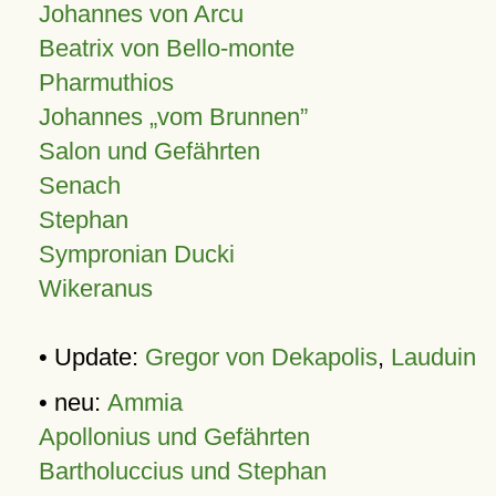
Johannes von Arcu
Beatrix von Bello-monte
Pharmuthios
Johannes
vom Brunnen
Salon und Gefährten
Senach
Stephan
Sympronian Ducki
Wikeranus
• Update:
Gregor von Dekapolis
,
Lauduin
• neu:
Ammia
Apollonius und Gefährten
Bartholuccius und Stephan