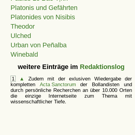
Platonis und Gefährten
Platonides von Nisibis
Theodor
Ulched
Urban von Peñalba
Winebald
weitere Einträge im
Redaktionslog
1
▲
Zudem mit der exlusiven Wiedergabe der
kompletten
Acta Sanctorum
der Bollandisten und
durch persönliche Recherchen an über 10.000 Orten
die einzige Internetseite zum Thema mit
wissenschaftlicher Tiefe.