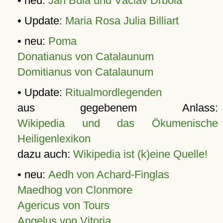
• neu:
Jan Bula und Václav Drbola
• Update:
Maria Rosa Julia Billiart
• neu:
Poma
Donatianus von Catalaunum
Domitianus von Catalaunum
• Update:
Ritualmordlegenden
aus gegebenem Anlass:
Wikipedia und das Ökumenische
Heiligenlexikon
dazu auch:
Wikipedia ist (k)eine Quelle!
• neu:
Aedh von Achard-Finglas
Maedhog von Clonmore
Agericus von Tours
Angelus von Vitoria