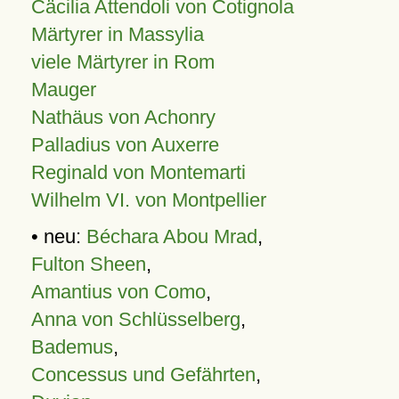
Cäcilia Attendoli von Cotignola
Märtyrer in Massylia
viele Märtyrer in Rom
Mauger
Nathäus von Achonry
Palladius von Auxerre
Reginald von Montemarti
Wilhelm VI. von Montpellier
• neu:
Béchara Abou Mrad
,
Fulton Sheen
,
Amantius von Como
,
Anna von Schlüsselberg
,
Bademus
,
Concessus und Gefährten
,