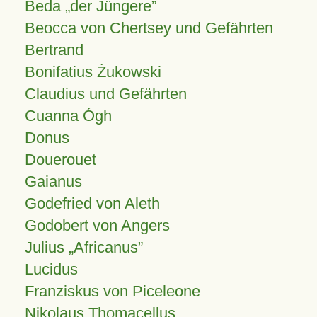
Beda „der Jüngere”
Beocca von Chertsey und Gefährten
Bertrand
Bonifatius Żukowski
Claudius und Gefährten
Cuanna Ógh
Donus
Douerouet
Gaianus
Godefried von Aleth
Godobert von Angers
Julius
Africanus
Lucidus
Franziskus von Piceleone
Nikolaus Thomacellus