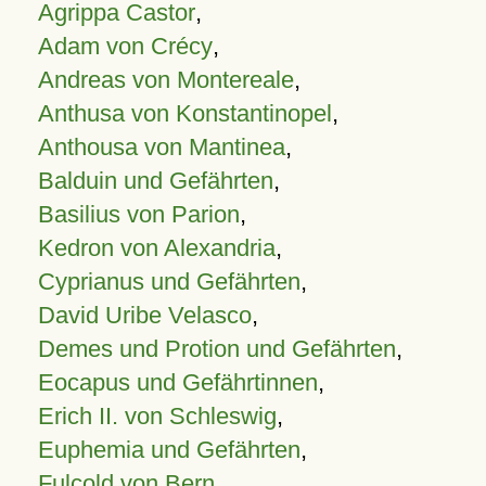
Agrippa Castor
,
Adam von Crécy
,
Andreas von Montereale
,
Anthusa von Konstantinopel
,
Anthousa von Mantinea
,
Balduin und Gefährten
,
Basilius von Parion
,
Kedron von Alexandria
,
Cyprianus und Gefährten
,
David Uribe Velasco
,
Demes und Protion und Gefährten
,
Eocapus und Gefährtinnen
,
Erich II. von Schleswig
,
Euphemia und Gefährten
,
Fulcold von Bern
,