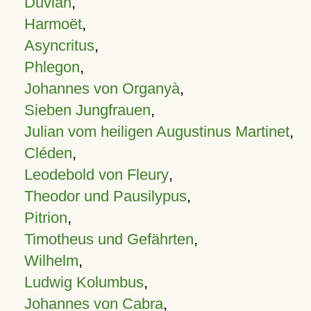
Duvian
,
Harmoët
,
Asyncritus
,
Phlegon
,
Johannes von Organyà
,
Sieben Jungfrauen
,
Julian vom heiligen Augustinus Martinet
,
Cléden
,
Leodebold von Fleury
,
Theodor und Pausilypus
,
Pitrion
,
Timotheus und Gefährten
,
Wilhelm
,
Ludwig Kolumbus
,
Johannes von Cabra
,