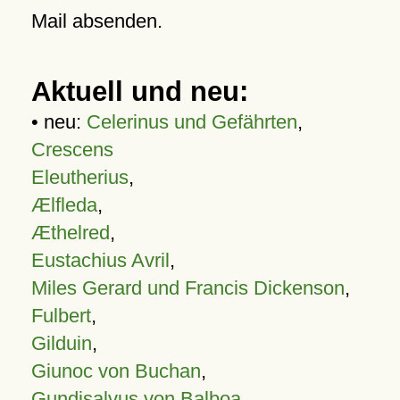
Mail absenden.
Aktuell und neu:
• neu:
Celerinus und Gefährten
,
Crescens
Eleutherius
,
Ælfleda
,
Æthelred
,
Eustachius Avril
,
Miles Gerard und Francis Dickenson
,
Fulbert
,
Gilduin
,
Giunoc von Buchan
,
Gundisalvus von Balboa
,