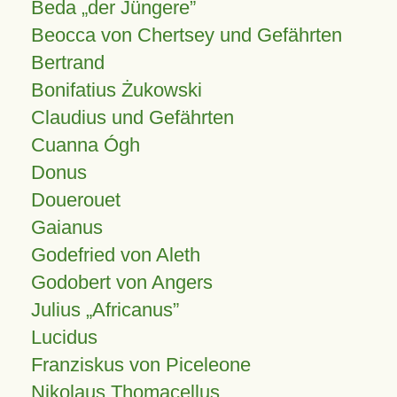
Beda „der Jüngere”
Beocca von Chertsey und Gefährten
Bertrand
Bonifatius Żukowski
Claudius und Gefährten
Cuanna Ógh
Donus
Douerouet
Gaianus
Godefried von Aleth
Godobert von Angers
Julius
Africanus
Lucidus
Franziskus von Piceleone
Nikolaus Thomacellus