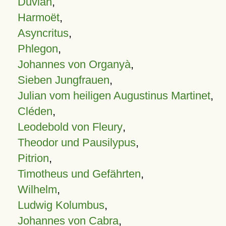
Duvian
,
Harmoët
,
Asyncritus
,
Phlegon
,
Johannes von Organyà
,
Sieben Jungfrauen
,
Julian vom heiligen Augustinus Martinet
,
Cléden
,
Leodebold von Fleury
,
Theodor und Pausilypus
,
Pitrion
,
Timotheus und Gefährten
,
Wilhelm
,
Ludwig Kolumbus
,
Johannes von Cabra
,