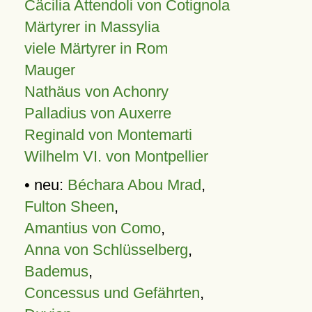
Cäcilia Attendoli von Cotignola
Märtyrer in Massylia
viele Märtyrer in Rom
Mauger
Nathäus von Achonry
Palladius von Auxerre
Reginald von Montemarti
Wilhelm VI. von Montpellier
• neu:
Béchara Abou Mrad
,
Fulton Sheen
,
Amantius von Como
,
Anna von Schlüsselberg
,
Bademus
,
Concessus und Gefährten
,