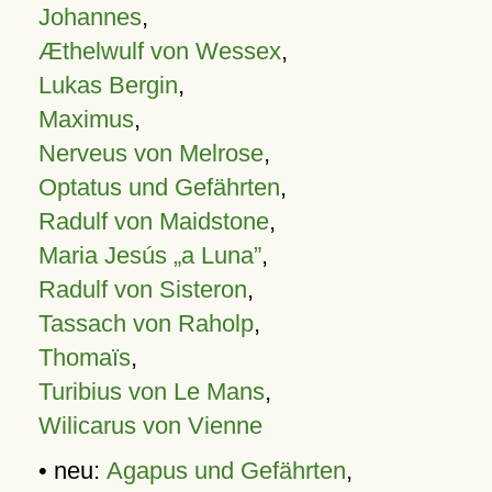
Johannes
,
Æthelwulf von Wessex
,
Lukas Bergin
,
Maximus
,
Nerveus von Melrose
,
Optatus und Gefährten
,
Radulf von Maidstone
,
Maria Jesús „a Luna”
,
Radulf von Sisteron
,
Tassach von Raholp
,
Thomaïs
,
Turibius von Le Mans
,
Wilicarus von Vienne
• neu:
Agapus und Gefährten
,