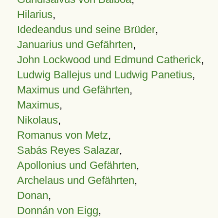
Hilarius
,
Idedeandus und seine Brüder
,
Januarius und Gefährten
,
John Lockwood und Edmund Catherick
,
Ludwig Ballejus und Ludwig Panetius
,
Maximus und Gefährten
,
Maximus
,
Nikolaus
,
Romanus von Metz
,
Sabás Reyes Salazar
,
Apollonius und Gefährten
,
Archelaus und Gefährten
,
Donan
,
Donnán von Eigg
,