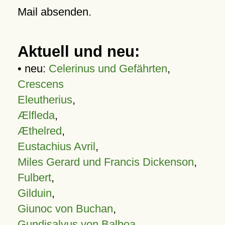
Mail absenden.
Aktuell und neu:
• neu:
Celerinus und Gefährten
,
Crescens
Eleutherius
,
Ælfleda
,
Æthelred
,
Eustachius Avril
,
Miles Gerard und Francis Dickenson
,
Fulbert
,
Gilduin
,
Giunoc von Buchan
,
Gundisalvus von Balboa
,