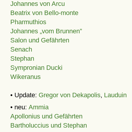
Johannes von Arcu
Beatrix von Bello-monte
Pharmuthios
Johannes
vom Brunnen
Salon und Gefährten
Senach
Stephan
Sympronian Ducki
Wikeranus
• Update:
Gregor von Dekapolis
,
Lauduin
• neu:
Ammia
Apollonius und Gefährten
Bartholuccius und Stephan