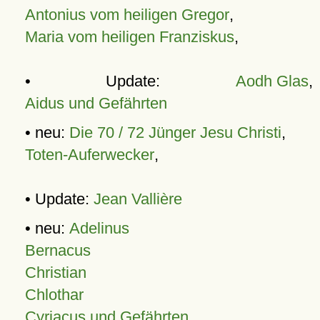
Antonius vom heiligen Gregor
,
Maria vom heiligen Franziskus
,
• Update:
Aodh Glas
,
Aidus und Gefährten
• neu:
Die 70 / 72 Jünger Jesu Christi
,
Toten-Auferwecker
,
• Update:
Jean Vallière
• neu:
Adelinus
Bernacus
Christian
Chlothar
Cyriacus und Gefährten