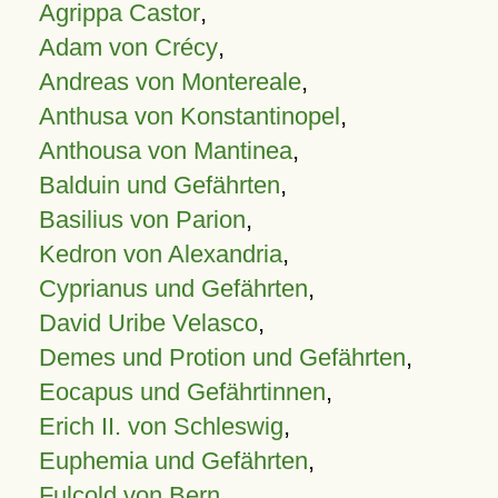
Agrippa Castor
,
Adam von Crécy
,
Andreas von Montereale
,
Anthusa von Konstantinopel
,
Anthousa von Mantinea
,
Balduin und Gefährten
,
Basilius von Parion
,
Kedron von Alexandria
,
Cyprianus und Gefährten
,
David Uribe Velasco
,
Demes und Protion und Gefährten
,
Eocapus und Gefährtinnen
,
Erich II. von Schleswig
,
Euphemia und Gefährten
,
Fulcold von Bern
,