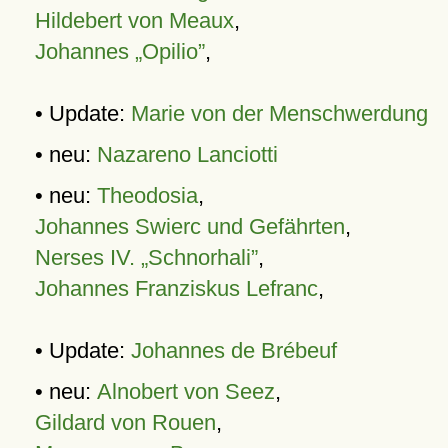
Hildebert von Meaux
,
Johannes „Opilio”
,
• Update:
Marie von der Menschwerdung
• neu:
Nazareno Lanciotti
• neu:
Theodosia
,
Johannes Swierc und Gefährten
,
Nerses IV. „Schnorhali”
,
Johannes Franziskus Lefranc
,
• Update:
Johannes de Brébeuf
• neu:
Alnobert von Seez
,
Gildard von Rouen
,