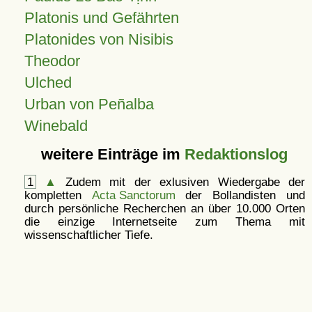
Platonis und Gefährten
Platonides von Nisibis
Theodor
Ulched
Urban von Peñalba
Winebald
weitere Einträge im
Redaktionslog
1
▲
Zudem mit der exlusiven Wiedergabe der
kompletten
Acta Sanctorum
der Bollandisten und
durch persönliche Recherchen an über 10.000 Orten
die einzige Internetseite zum Thema mit
wissenschaftlicher Tiefe.