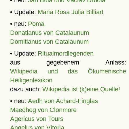
• neu:
Jan Bula und Václav Drbola
• Update:
Maria Rosa Julia Billiart
• neu:
Poma
Donatianus von Catalaunum
Domitianus von Catalaunum
• Update:
Ritualmordlegenden
aus gegebenem Anlass:
Wikipedia und das Ökumenische
Heiligenlexikon
dazu auch:
Wikipedia ist (k)eine Quelle!
• neu:
Aedh von Achard-Finglas
Maedhog von Clonmore
Agericus von Tours
Angelus von Vitoria