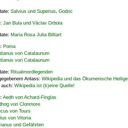
date:
Salvius und Superius
,
Godric
u:
Jan Bula und Václav Drbola
date:
Maria Rosa Julia Billiart
u:
Poma
tianus von Catalaunum
tianus von Catalaunum
date:
Ritualmordlegenden
gegebenem Anlass:
Wikipedia und das Ökumenische Heilige
 auch:
Wikipedia ist (k)eine Quelle!
u:
Aedh von Achard-Finglas
hog von Clonmore
icus von Tours
lus von Vitoria
ianus und Gefährten