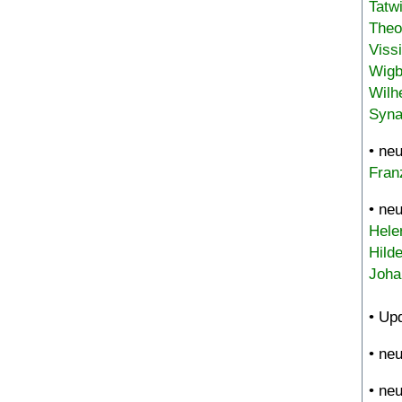
Tatw
Theo
Viss
Wigb
Wilh
Syna
• ne
Fran
• ne
Hele
Hild
Joha
• Up
• ne
• ne