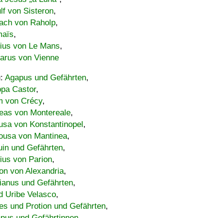
lf von Sisteron
,
ach von Raholp
,
maïs
,
bius von Le Mans
,
carus von Vienne
u:
Agapus und Gefährten
,
ppa Castor
,
 von Crécy
,
eas von Montereale
,
usa von Konstantinopel
,
ousa von Mantinea
,
uin und Gefährten
,
lius von Parion
,
on von Alexandria
,
ianus und Gefährten
,
d Uribe Velasco
,
s und Protion und Gefährten
,
pus und Gefährtinnen
,