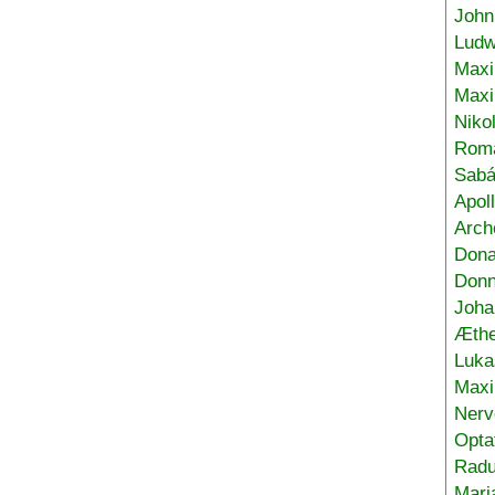
John
Ludw
Maxi
Max
Niko
Roma
Sabá
Apol
Arch
Don
Donn
Joha
Æthe
Luka
Max
Nerv
Opta
Radu
Mari