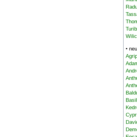
Radu
Tass
Tho
Turi
Wili
• ne
Agri
Adam
Andr
Anth
Anth
Bald
Basi
Kedr
Cypr
Davi
Deme
Eoca