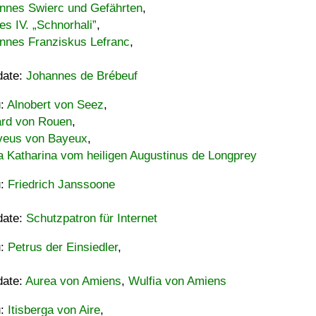
nnes Swierc und Gefährten
,
es IV. „Schnorhali”
,
nnes Franziskus Lefranc
,
date:
Johannes de Brébeuf
u:
Alnobert von Seez
,
ard von Rouen
,
eus von Bayeux
,
a Katharina vom heiligen Augustinus de Longprey
u:
Friedrich Janssoone
date:
Schutzpatron für Internet
u:
Petrus der Einsiedler
,
date:
Aurea von Amiens
,
Wulfia von Amiens
u:
Itisberga von Aire
,