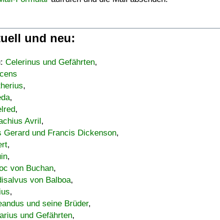
uell und neu:
u:
Celerinus und Gefährten
,
cens
therius
,
eda
,
lred
,
achius Avril
,
s Gerard und Francis Dickenson
,
ert
,
uin
,
oc von Buchan
,
isalvus von Balboa
,
ius
,
eandus und seine Brüder
,
arius und Gefährten
,