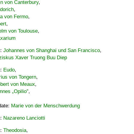
in von Canterbury
,
dorich
,
ia von Fermo
,
ert
,
elm von Toulouse
,
xarium
u:
Johannes von Shanghai und San Francisco
,
ziskus Xaver Truong Buu Diep
u:
Eudo
,
rius von Tongern
,
ebert von Meaux
,
nnes „Opilio”
,
date:
Marie von der Menschwerdung
u:
Nazareno Lanciotti
u:
Theodosia
,