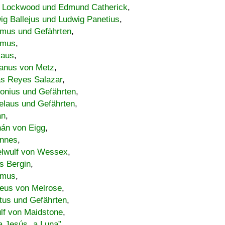
 Lockwood und Edmund Catherick
,
ig Ballejus und Ludwig Panetius
,
mus und Gefährten
,
imus
,
laus
,
nus von Metz
,
s Reyes Salazar
,
lonius und Gefährten
,
elaus und Gefährten
,
an
,
án von Eigg
,
nnes
,
lwulf von Wessex
,
s Bergin
,
imus
,
eus von Melrose
,
tus und Gefährten
,
lf von Maidstone
,
a Jesús „a Luna”
,