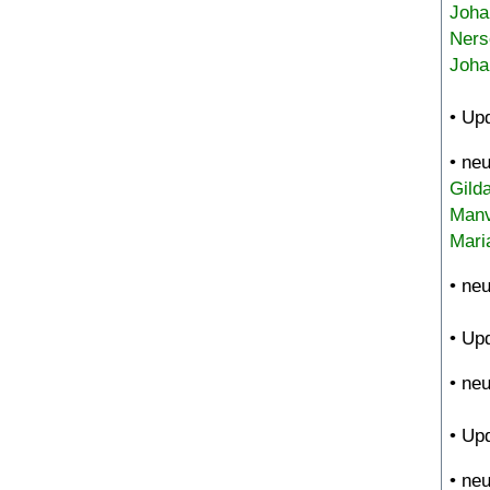
Joha
Ners
Joha
• Up
• ne
Gild
Manv
Mari
• ne
• Up
• ne
• Up
• ne