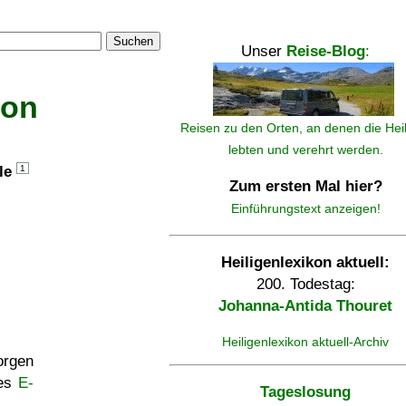
Suchen
Unser
Reise-Blog
:
kon
Reisen zu den Orten, an denen die Hei
lebten und verehrt werden.
lle
1
Zum ersten Mal hier?
Einführungstext anzeigen!
Heiligenlexikon aktuell:
200. Todestag:
Johanna-Antida Thouret
Heiligenlexikon aktuell-Archiv
rgen
ses
E-
Tageslosung