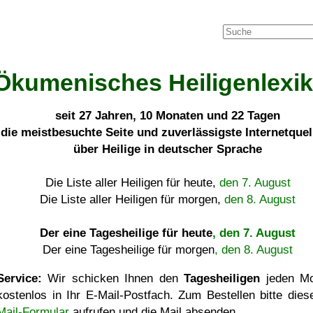
Ökumenisches Heiligenlexi
seit
27 Jahren, 10 Monaten und 22 Tagen
die meistbesuchte Seite und zuverlässigste Internetque
über Heilige in deutscher Sprache
Die Liste aller Heiligen für heute,
den 7. August
Die Liste aller Heiligen für morgen,
den 8. August
Der eine Tagesheilige für heute
, den 7. August
Der eine Tagesheilige für morgen
, den 8. August
Service:
Wir schicken Ihnen den
Tagesheiligen
jeden Mo
kostenlos in Ihr E-Mail-Postfach. Zum Bestellen bitte die
Mail-Formular
aufrufen und die Mail absenden.