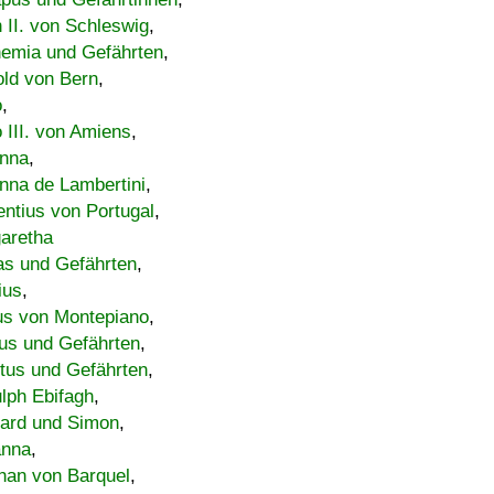
h II. von Schleswig
,
emia und Gefährten
,
old von Bern
,
o
,
 III. von Amiens
,
nna
,
nna de Lambertini
,
entius von Portugal
,
aretha
s und Gefährten
,
ius
,
us von Montepiano
,
us und Gefährten
,
tus und Gefährten
,
lph Ebifagh
,
ard und Simon
,
anna
,
han von Barquel
,