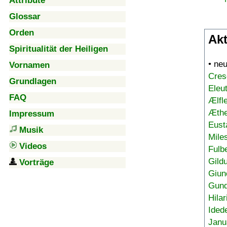
Attribute
Glossar
Orden
Akt
Spiritualität der Heiligen
• ne
Vornamen
Cres
Grundlagen
Eleu
FAQ
Ælfl
Æthe
Impressum
Eust
Musik
Mile
Videos
Fulb
Gild
Vorträge
Giun
Gund
Hilar
Ided
Janu