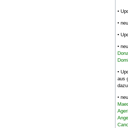
• Up
• ne
• Up
• ne
Dona
Domi
• Up
aus 
dazu
• ne
Maed
Ager
Ange
Canc