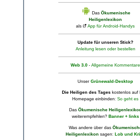
Das
Ökumenische
Heiligenlexikon
als
App für Android-Handys
Update für unseren Stick?
Anleitung lesen oder bestellen
Web 3.0
-
Allgemeine Kommentare
Unser
Grünewald-Desktop
Die Heiligen des Tages
kostenlos auf 
Homepage einbinden:
So geht es
Das
Ökumenische Heiligenlexiko
weiterempfehlen?
Banner + links
Was andere über das
Ökumenisch
Heiligenlexikon
sagen:
Lob und Kri