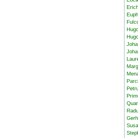
Eric
Euph
Fulc
Hug
Hugo
Joha
Joha
Laur
Marg
Mena
Parc
Petr
Prim
Quar
Radu
Gerh
Sus
Step