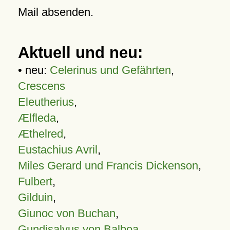
Mail absenden.
Aktuell und neu:
• neu:
Celerinus und Gefährten
,
Crescens
Eleutherius
,
Ælfleda
,
Æthelred
,
Eustachius Avril
,
Miles Gerard und Francis Dickenson
,
Fulbert
,
Gilduin
,
Giunoc von Buchan
,
Gundisalvus von Balboa
,