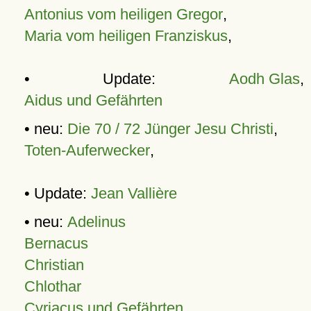
Antonius vom heiligen Gregor
,
Maria vom heiligen Franziskus
,
• Update:
Aodh Glas
,
Aidus und Gefährten
• neu:
Die 70 / 72 Jünger Jesu Christi
,
Toten-Auferwecker
,
• Update:
Jean Vallière
• neu:
Adelinus
Bernacus
Christian
Chlothar
Cyriacus und Gefährten