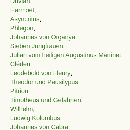
Duvian
,
Harmoët
,
Asyncritus
,
Phlegon
,
Johannes von Organyà
,
Sieben Jungfrauen
,
Julian vom heiligen Augustinus Martinet
,
Cléden
,
Leodebold von Fleury
,
Theodor und Pausilypus
,
Pitrion
,
Timotheus und Gefährten
,
Wilhelm
,
Ludwig Kolumbus
,
Johannes von Cabra
,