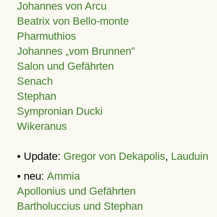
Johannes von Arcu
Beatrix von Bello-monte
Pharmuthios
Johannes
vom Brunnen
Salon und Gefährten
Senach
Stephan
Sympronian Ducki
Wikeranus
• Update:
Gregor von Dekapolis
,
Lauduin
• neu:
Ammia
Apollonius und Gefährten
Bartholuccius und Stephan