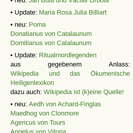
• neu:
Jan Bula und Václav Drbola
• Update:
Maria Rosa Julia Billiart
• neu:
Poma
Donatianus von Catalaunum
Domitianus von Catalaunum
• Update:
Ritualmordlegenden
aus gegebenem Anlass:
Wikipedia und das Ökumenische
Heiligenlexikon
dazu auch:
Wikipedia ist (k)eine Quelle!
• neu:
Aedh von Achard-Finglas
Maedhog von Clonmore
Agericus von Tours
Angelus von Vitoria