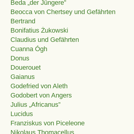
Beda „der Jüngere”
Beocca von Chertsey und Gefährten
Bertrand
Bonifatius Żukowski
Claudius und Gefährten
Cuanna Ógh
Donus
Douerouet
Gaianus
Godefried von Aleth
Godobert von Angers
Julius
Africanus
Lucidus
Franziskus von Piceleone
Nikolaus Thomacellus