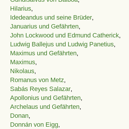
Hilarius
,
Idedeandus und seine Brüder
,
Januarius und Gefährten
,
John Lockwood und Edmund Catherick
,
Ludwig Ballejus und Ludwig Panetius
,
Maximus und Gefährten
,
Maximus
,
Nikolaus
,
Romanus von Metz
,
Sabás Reyes Salazar
,
Apollonius und Gefährten
,
Archelaus und Gefährten
,
Donan
,
Donnán von Eigg
,