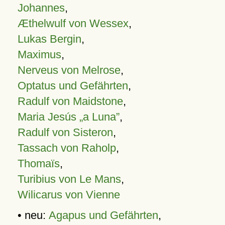
Johannes
,
Æthelwulf von Wessex
,
Lukas Bergin
,
Maximus
,
Nerveus von Melrose
,
Optatus und Gefährten
,
Radulf von Maidstone
,
Maria Jesús „a Luna”
,
Radulf von Sisteron
,
Tassach von Raholp
,
Thomaïs
,
Turibius von Le Mans
,
Wilicarus von Vienne
• neu:
Agapus und Gefährten
,