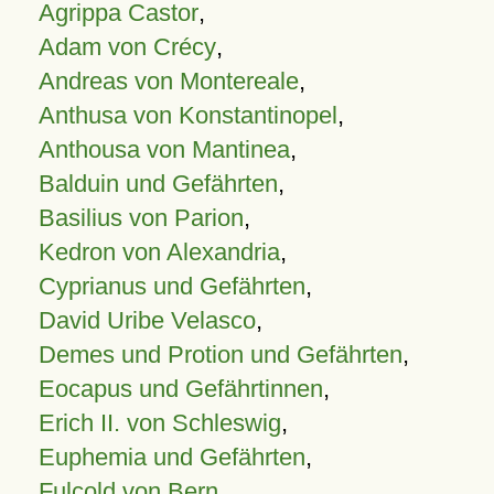
Agrippa Castor
,
Adam von Crécy
,
Andreas von Montereale
,
Anthusa von Konstantinopel
,
Anthousa von Mantinea
,
Balduin und Gefährten
,
Basilius von Parion
,
Kedron von Alexandria
,
Cyprianus und Gefährten
,
David Uribe Velasco
,
Demes und Protion und Gefährten
,
Eocapus und Gefährtinnen
,
Erich II. von Schleswig
,
Euphemia und Gefährten
,
Fulcold von Bern
,