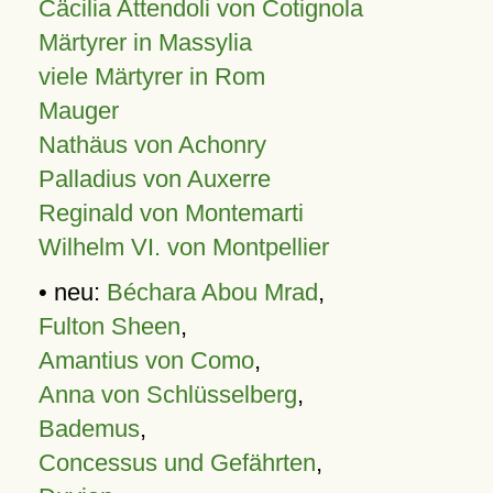
Cäcilia Attendoli von Cotignola
Märtyrer in Massylia
viele Märtyrer in Rom
Mauger
Nathäus von Achonry
Palladius von Auxerre
Reginald von Montemarti
Wilhelm VI. von Montpellier
• neu:
Béchara Abou Mrad
,
Fulton Sheen
,
Amantius von Como
,
Anna von Schlüsselberg
,
Bademus
,
Concessus und Gefährten
,