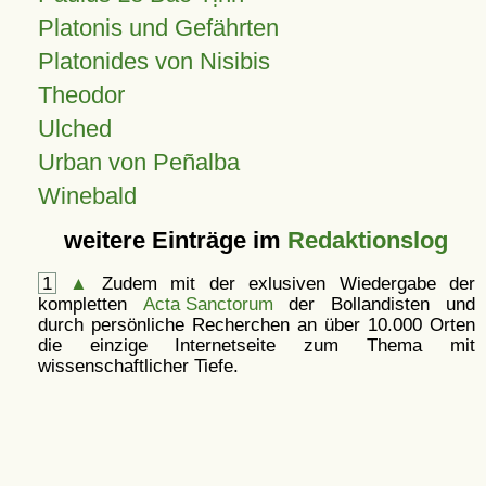
Platonis und Gefährten
Platonides von Nisibis
Theodor
Ulched
Urban von Peñalba
Winebald
weitere Einträge im
Redaktionslog
1
▲
Zudem mit der exlusiven Wiedergabe der
kompletten
Acta Sanctorum
der Bollandisten und
durch persönliche Recherchen an über 10.000 Orten
die einzige Internetseite zum Thema mit
wissenschaftlicher Tiefe.