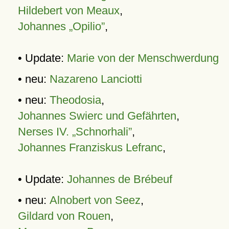
Hildebert von Meaux
,
Johannes „Opilio”
,
• Update:
Marie von der Menschwerdung
• neu:
Nazareno Lanciotti
• neu:
Theodosia
,
Johannes Swierc und Gefährten
,
Nerses IV. „Schnorhali”
,
Johannes Franziskus Lefranc
,
• Update:
Johannes de Brébeuf
• neu:
Alnobert von Seez
,
Gildard von Rouen
,