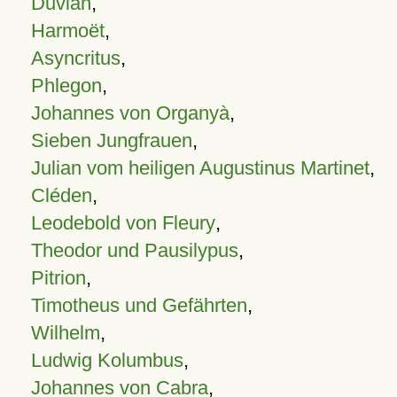
Duvian
,
Harmoët
,
Asyncritus
,
Phlegon
,
Johannes von Organyà
,
Sieben Jungfrauen
,
Julian vom heiligen Augustinus Martinet
,
Cléden
,
Leodebold von Fleury
,
Theodor und Pausilypus
,
Pitrion
,
Timotheus und Gefährten
,
Wilhelm
,
Ludwig Kolumbus
,
Johannes von Cabra
,