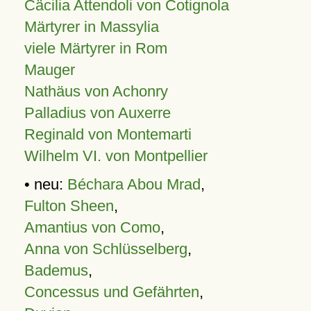
Cäcilia Attendoli von Cotignola
Märtyrer in Massylia
viele Märtyrer in Rom
Mauger
Nathäus von Achonry
Palladius von Auxerre
Reginald von Montemarti
Wilhelm VI. von Montpellier
• neu:
Béchara Abou Mrad
,
Fulton Sheen
,
Amantius von Como
,
Anna von Schlüsselberg
,
Bademus
,
Concessus und Gefährten
,