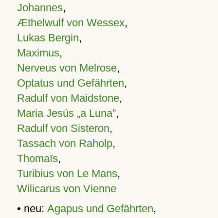
Johannes
,
Æthelwulf von Wessex
,
Lukas Bergin
,
Maximus
,
Nerveus von Melrose
,
Optatus und Gefährten
,
Radulf von Maidstone
,
Maria Jesús „a Luna”
,
Radulf von Sisteron
,
Tassach von Raholp
,
Thomaïs
,
Turibius von Le Mans
,
Wilicarus von Vienne
• neu:
Agapus und Gefährten
,