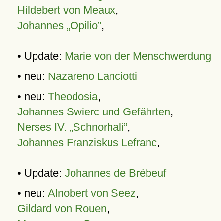
Hildebert von Meaux
,
Johannes „Opilio”
,
• Update:
Marie von der Menschwerdung
• neu:
Nazareno Lanciotti
• neu:
Theodosia
,
Johannes Swierc und Gefährten
,
Nerses IV. „Schnorhali”
,
Johannes Franziskus Lefranc
,
• Update:
Johannes de Brébeuf
• neu:
Alnobert von Seez
,
Gildard von Rouen
,