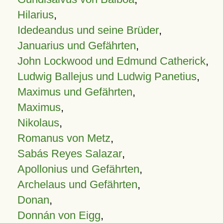
Hilarius
,
Idedeandus und seine Brüder
,
Januarius und Gefährten
,
John Lockwood und Edmund Catherick
,
Ludwig Ballejus und Ludwig Panetius
,
Maximus und Gefährten
,
Maximus
,
Nikolaus
,
Romanus von Metz
,
Sabás Reyes Salazar
,
Apollonius und Gefährten
,
Archelaus und Gefährten
,
Donan
,
Donnán von Eigg
,