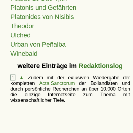
Platonis und Gefährten
Platonides von Nisibis
Theodor
Ulched
Urban von Peñalba
Winebald
weitere Einträge im
Redaktionslog
1
▲
Zudem mit der exlusiven Wiedergabe der
kompletten
Acta Sanctorum
der Bollandisten und
durch persönliche Recherchen an über 10.000 Orten
die einzige Internetseite zum Thema mit
wissenschaftlicher Tiefe.