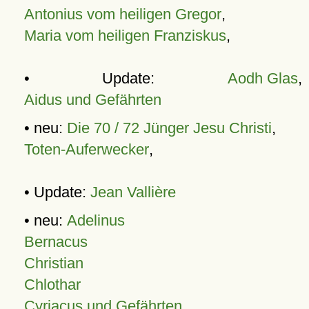
Antonius vom heiligen Gregor
,
Maria vom heiligen Franziskus
,
• Update:
Aodh Glas
,
Aidus und Gefährten
• neu:
Die 70 / 72 Jünger Jesu Christi
,
Toten-Auferwecker
,
• Update:
Jean Vallière
• neu:
Adelinus
Bernacus
Christian
Chlothar
Cyriacus und Gefährten