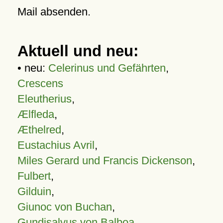
Mail absenden.
Aktuell und neu:
• neu:
Celerinus und Gefährten
,
Crescens
Eleutherius
,
Ælfleda
,
Æthelred
,
Eustachius Avril
,
Miles Gerard und Francis Dickenson
,
Fulbert
,
Gilduin
,
Giunoc von Buchan
,
Gundisalvus von Balboa
,