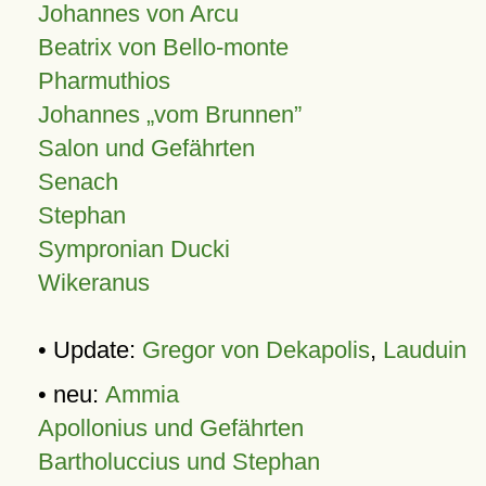
Johannes von Arcu
Beatrix von Bello-monte
Pharmuthios
Johannes
vom Brunnen
Salon und Gefährten
Senach
Stephan
Sympronian Ducki
Wikeranus
• Update:
Gregor von Dekapolis
,
Lauduin
• neu:
Ammia
Apollonius und Gefährten
Bartholuccius und Stephan