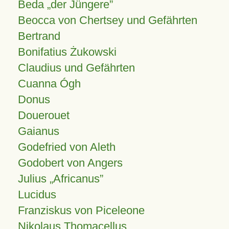
Beda „der Jüngere”
Beocca von Chertsey und Gefährten
Bertrand
Bonifatius Żukowski
Claudius und Gefährten
Cuanna Ógh
Donus
Douerouet
Gaianus
Godefried von Aleth
Godobert von Angers
Julius
Africanus
Lucidus
Franziskus von Piceleone
Nikolaus Thomacellus