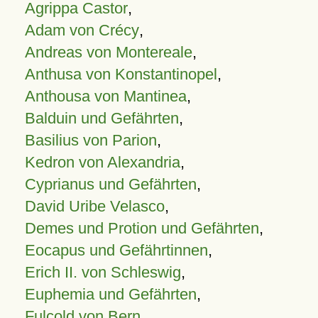
Agrippa Castor
,
Adam von Crécy
,
Andreas von Montereale
,
Anthusa von Konstantinopel
,
Anthousa von Mantinea
,
Balduin und Gefährten
,
Basilius von Parion
,
Kedron von Alexandria
,
Cyprianus und Gefährten
,
David Uribe Velasco
,
Demes und Protion und Gefährten
,
Eocapus und Gefährtinnen
,
Erich II. von Schleswig
,
Euphemia und Gefährten
,
Fulcold von Bern
,