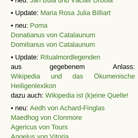
• neu:
Jan Bula und Václav Drbola
• Update:
Maria Rosa Julia Billiart
• neu:
Poma
Donatianus von Catalaunum
Domitianus von Catalaunum
• Update:
Ritualmordlegenden
aus gegebenem Anlass:
Wikipedia und das Ökumenische
Heiligenlexikon
dazu auch:
Wikipedia ist (k)eine Quelle!
• neu:
Aedh von Achard-Finglas
Maedhog von Clonmore
Agericus von Tours
Angelus von Vitoria