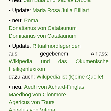
• neu:
Jan Bula und Václav Drbola
• Update:
Maria Rosa Julia Billiart
• neu:
Poma
Donatianus von Catalaunum
Domitianus von Catalaunum
• Update:
Ritualmordlegenden
aus gegebenem Anlass:
Wikipedia und das Ökumenische
Heiligenlexikon
dazu auch:
Wikipedia ist (k)eine Quelle!
• neu:
Aedh von Achard-Finglas
Maedhog von Clonmore
Agericus von Tours
Angelus von Vitoria