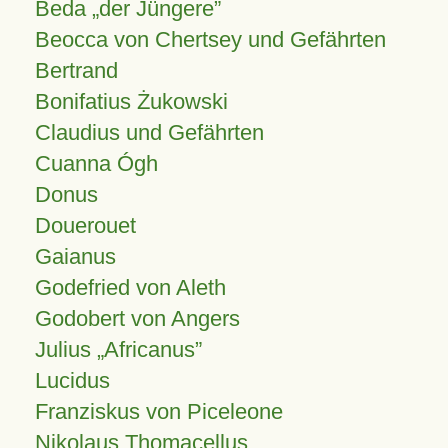
Beda „der Jüngere”
Beocca von Chertsey und Gefährten
Bertrand
Bonifatius Żukowski
Claudius und Gefährten
Cuanna Ógh
Donus
Douerouet
Gaianus
Godefried von Aleth
Godobert von Angers
Julius
Africanus
Lucidus
Franziskus von Piceleone
Nikolaus Thomacellus