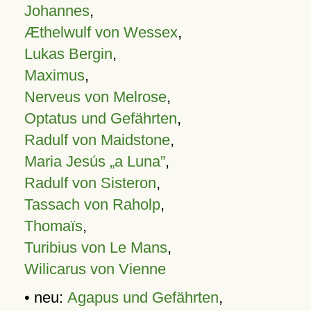
Johannes
,
Æthelwulf von Wessex
,
Lukas Bergin
,
Maximus
,
Nerveus von Melrose
,
Optatus und Gefährten
,
Radulf von Maidstone
,
Maria Jesús „a Luna”
,
Radulf von Sisteron
,
Tassach von Raholp
,
Thomaïs
,
Turibius von Le Mans
,
Wilicarus von Vienne
• neu:
Agapus und Gefährten
,