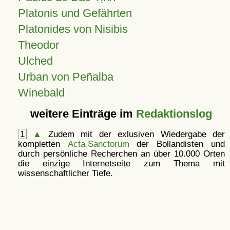
Platonis und Gefährten
Platonides von Nisibis
Theodor
Ulched
Urban von Peñalba
Winebald
weitere Einträge im
Redaktionslog
1
▲
Zudem mit der exlusiven Wiedergabe der
kompletten
Acta Sanctorum
der Bollandisten und
durch persönliche Recherchen an über 10.000 Orten
die einzige Internetseite zum Thema mit
wissenschaftlicher Tiefe.