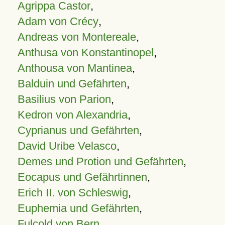
Agrippa Castor
,
Adam von Crécy
,
Andreas von Montereale
,
Anthusa von Konstantinopel
,
Anthousa von Mantinea
,
Balduin und Gefährten
,
Basilius von Parion
,
Kedron von Alexandria
,
Cyprianus und Gefährten
,
David Uribe Velasco
,
Demes und Protion und Gefährten
,
Eocapus und Gefährtinnen
,
Erich II. von Schleswig
,
Euphemia und Gefährten
,
Fulcold von Bern
,