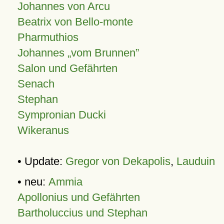
Johannes von Arcu
Beatrix von Bello-monte
Pharmuthios
Johannes
vom Brunnen
Salon und Gefährten
Senach
Stephan
Sympronian Ducki
Wikeranus
• Update:
Gregor von Dekapolis
,
Lauduin
• neu:
Ammia
Apollonius und Gefährten
Bartholuccius und Stephan