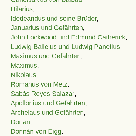
Hilarius
,
Idedeandus und seine Brüder
,
Januarius und Gefährten
,
John Lockwood und Edmund Catherick
,
Ludwig Ballejus und Ludwig Panetius
,
Maximus und Gefährten
,
Maximus
,
Nikolaus
,
Romanus von Metz
,
Sabás Reyes Salazar
,
Apollonius und Gefährten
,
Archelaus und Gefährten
,
Donan
,
Donnán von Eigg
,