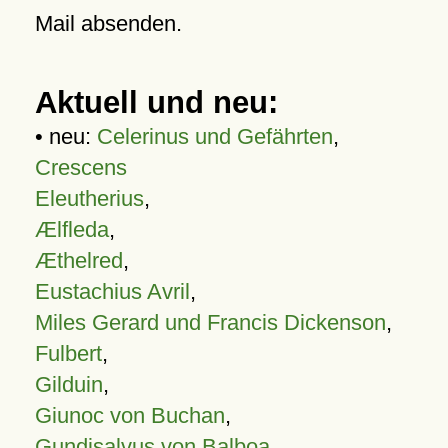
Mail absenden.
Aktuell und neu:
• neu:
Celerinus und Gefährten
,
Crescens
Eleutherius
,
Ælfleda
,
Æthelred
,
Eustachius Avril
,
Miles Gerard und Francis Dickenson
,
Fulbert
,
Gilduin
,
Giunoc von Buchan
,
Gundisalvus von Balboa
,