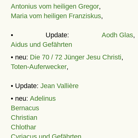
Antonius vom heiligen Gregor
,
Maria vom heiligen Franziskus
,
• Update:
Aodh Glas
,
Aidus und Gefährten
• neu:
Die 70 / 72 Jünger Jesu Christi
,
Toten-Auferwecker
,
• Update:
Jean Vallière
• neu:
Adelinus
Bernacus
Christian
Chlothar
Cyriacus und Gefährten