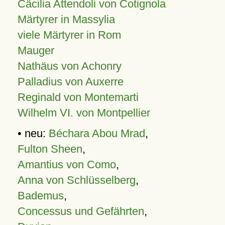
Cäcilia Attendoli von Cotignola
Märtyrer in Massylia
viele Märtyrer in Rom
Mauger
Nathäus von Achonry
Palladius von Auxerre
Reginald von Montemarti
Wilhelm VI. von Montpellier
• neu:
Béchara Abou Mrad
,
Fulton Sheen
,
Amantius von Como
,
Anna von Schlüsselberg
,
Bademus
,
Concessus und Gefährten
,