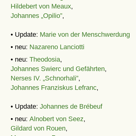
Hildebert von Meaux
,
Johannes „Opilio”
,
• Update:
Marie von der Menschwerdung
• neu:
Nazareno Lanciotti
• neu:
Theodosia
,
Johannes Swierc und Gefährten
,
Nerses IV. „Schnorhali”
,
Johannes Franziskus Lefranc
,
• Update:
Johannes de Brébeuf
• neu:
Alnobert von Seez
,
Gildard von Rouen
,