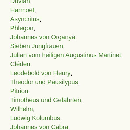
Duvian
,
Harmoët
,
Asyncritus
,
Phlegon
,
Johannes von Organyà
,
Sieben Jungfrauen
,
Julian vom heiligen Augustinus Martinet
,
Cléden
,
Leodebold von Fleury
,
Theodor und Pausilypus
,
Pitrion
,
Timotheus und Gefährten
,
Wilhelm
,
Ludwig Kolumbus
,
Johannes von Cabra
,