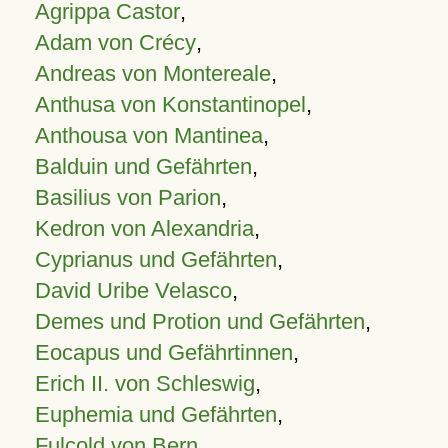
Agrippa Castor
,
Adam von Crécy
,
Andreas von Montereale
,
Anthusa von Konstantinopel
,
Anthousa von Mantinea
,
Balduin und Gefährten
,
Basilius von Parion
,
Kedron von Alexandria
,
Cyprianus und Gefährten
,
David Uribe Velasco
,
Demes und Protion und Gefährten
,
Eocapus und Gefährtinnen
,
Erich II. von Schleswig
,
Euphemia und Gefährten
,
Fulcold von Bern
,