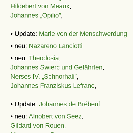
Hildebert von Meaux
,
Johannes „Opilio”
,
• Update:
Marie von der Menschwerdung
• neu:
Nazareno Lanciotti
• neu:
Theodosia
,
Johannes Swierc und Gefährten
,
Nerses IV. „Schnorhali”
,
Johannes Franziskus Lefranc
,
• Update:
Johannes de Brébeuf
• neu:
Alnobert von Seez
,
Gildard von Rouen
,