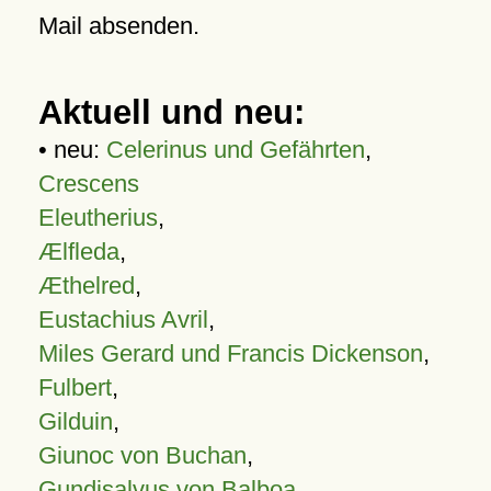
Mail absenden.
Aktuell und neu:
• neu:
Celerinus und Gefährten
,
Crescens
Eleutherius
,
Ælfleda
,
Æthelred
,
Eustachius Avril
,
Miles Gerard und Francis Dickenson
,
Fulbert
,
Gilduin
,
Giunoc von Buchan
,
Gundisalvus von Balboa
,