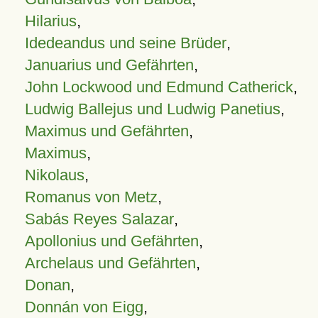
Hilarius
,
Idedeandus und seine Brüder
,
Januarius und Gefährten
,
John Lockwood und Edmund Catherick
,
Ludwig Ballejus und Ludwig Panetius
,
Maximus und Gefährten
,
Maximus
,
Nikolaus
,
Romanus von Metz
,
Sabás Reyes Salazar
,
Apollonius und Gefährten
,
Archelaus und Gefährten
,
Donan
,
Donnán von Eigg
,