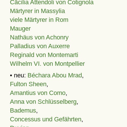
Cäcilia Attendoli von Cotignola
Märtyrer in Massylia
viele Märtyrer in Rom
Mauger
Nathäus von Achonry
Palladius von Auxerre
Reginald von Montemarti
Wilhelm VI. von Montpellier
• neu:
Béchara Abou Mrad
,
Fulton Sheen
,
Amantius von Como
,
Anna von Schlüsselberg
,
Bademus
,
Concessus und Gefährten
,