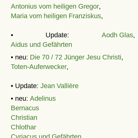
Antonius vom heiligen Gregor
,
Maria vom heiligen Franziskus
,
• Update:
Aodh Glas
,
Aidus und Gefährten
• neu:
Die 70 / 72 Jünger Jesu Christi
,
Toten-Auferwecker
,
• Update:
Jean Vallière
• neu:
Adelinus
Bernacus
Christian
Chlothar
Cyriacus und Gefährten