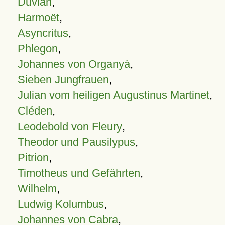
Duvian
,
Harmoët
,
Asyncritus
,
Phlegon
,
Johannes von Organyà
,
Sieben Jungfrauen
,
Julian vom heiligen Augustinus Martinet
,
Cléden
,
Leodebold von Fleury
,
Theodor und Pausilypus
,
Pitrion
,
Timotheus und Gefährten
,
Wilhelm
,
Ludwig Kolumbus
,
Johannes von Cabra
,