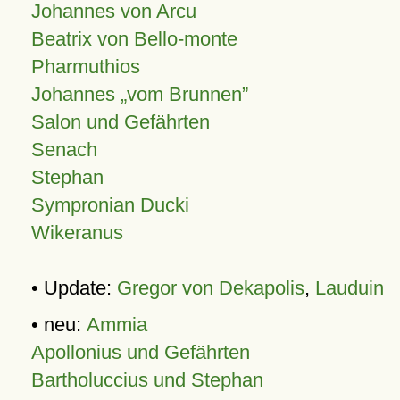
Johannes von Arcu
Beatrix von Bello-monte
Pharmuthios
Johannes
vom Brunnen
Salon und Gefährten
Senach
Stephan
Sympronian Ducki
Wikeranus
• Update:
Gregor von Dekapolis
,
Lauduin
• neu:
Ammia
Apollonius und Gefährten
Bartholuccius und Stephan