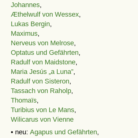
Johannes
,
Æthelwulf von Wessex
,
Lukas Bergin
,
Maximus
,
Nerveus von Melrose
,
Optatus und Gefährten
,
Radulf von Maidstone
,
Maria Jesús „a Luna”
,
Radulf von Sisteron
,
Tassach von Raholp
,
Thomaïs
,
Turibius von Le Mans
,
Wilicarus von Vienne
• neu:
Agapus und Gefährten
,