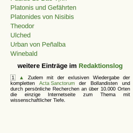
Platonis und Gefährten
Platonides von Nisibis
Theodor
Ulched
Urban von Peñalba
Winebald
weitere Einträge im
Redaktionslog
1
▲
Zudem mit der exlusiven Wiedergabe der
kompletten
Acta Sanctorum
der Bollandisten und
durch persönliche Recherchen an über 10.000 Orten
die einzige Internetseite zum Thema mit
wissenschaftlicher Tiefe.