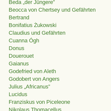
Beda „der Jüngere”
Beocca von Chertsey und Gefährten
Bertrand
Bonifatius Żukowski
Claudius und Gefährten
Cuanna Ógh
Donus
Douerouet
Gaianus
Godefried von Aleth
Godobert von Angers
Julius
Africanus
Lucidus
Franziskus von Piceleone
Nikolaus Thomacellus