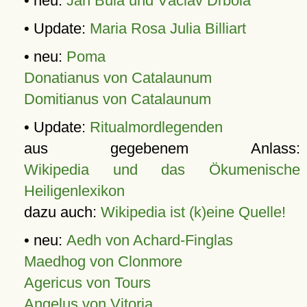
• neu:
Jan Bula und Václav Drbola
• Update:
Maria Rosa Julia Billiart
• neu:
Poma
Donatianus von Catalaunum
Domitianus von Catalaunum
• Update:
Ritualmordlegenden
aus gegebenem Anlass:
Wikipedia und das Ökumenische
Heiligenlexikon
dazu auch:
Wikipedia ist (k)eine Quelle!
• neu:
Aedh von Achard-Finglas
Maedhog von Clonmore
Agericus von Tours
Angelus von Vitoria