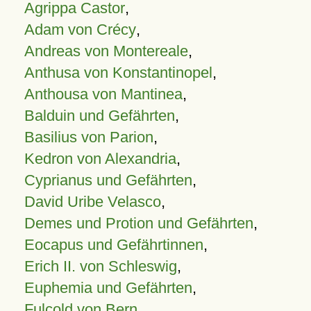
Agrippa Castor
,
Adam von Crécy
,
Andreas von Montereale
,
Anthusa von Konstantinopel
,
Anthousa von Mantinea
,
Balduin und Gefährten
,
Basilius von Parion
,
Kedron von Alexandria
,
Cyprianus und Gefährten
,
David Uribe Velasco
,
Demes und Protion und Gefährten
,
Eocapus und Gefährtinnen
,
Erich II. von Schleswig
,
Euphemia und Gefährten
,
Fulcold von Bern
,