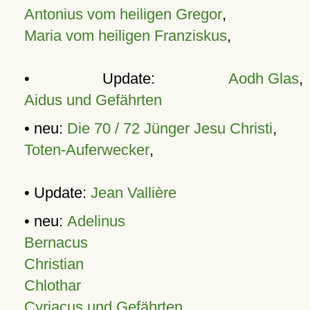
Antonius vom heiligen Gregor
,
Maria vom heiligen Franziskus
,
• Update:
Aodh Glas
,
Aidus und Gefährten
• neu:
Die 70 / 72 Jünger Jesu Christi
,
Toten-Auferwecker
,
• Update:
Jean Vallière
• neu:
Adelinus
Bernacus
Christian
Chlothar
Cyriacus und Gefährten