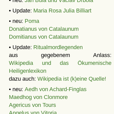
• neu:
Jan Bula und Václav Drbola
• Update:
Maria Rosa Julia Billiart
• neu:
Poma
Donatianus von Catalaunum
Domitianus von Catalaunum
• Update:
Ritualmordlegenden
aus gegebenem Anlass:
Wikipedia und das Ökumenische
Heiligenlexikon
dazu auch:
Wikipedia ist (k)eine Quelle!
• neu:
Aedh von Achard-Finglas
Maedhog von Clonmore
Agericus von Tours
Angelus von Vitoria