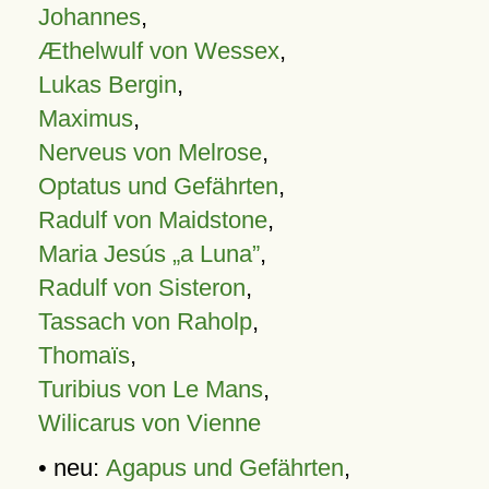
Johannes
,
Æthelwulf von Wessex
,
Lukas Bergin
,
Maximus
,
Nerveus von Melrose
,
Optatus und Gefährten
,
Radulf von Maidstone
,
Maria Jesús „a Luna”
,
Radulf von Sisteron
,
Tassach von Raholp
,
Thomaïs
,
Turibius von Le Mans
,
Wilicarus von Vienne
• neu:
Agapus und Gefährten
,