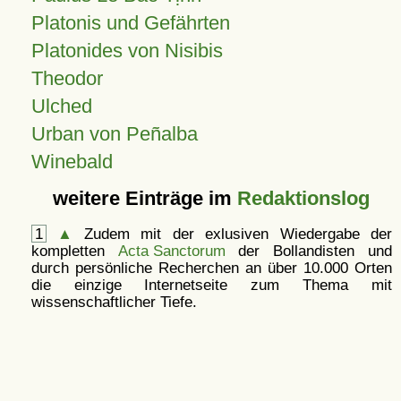
Platonis und Gefährten
Platonides von Nisibis
Theodor
Ulched
Urban von Peñalba
Winebald
weitere Einträge im
Redaktionslog
1
▲
Zudem mit der exlusiven Wiedergabe der
kompletten
Acta Sanctorum
der Bollandisten und
durch persönliche Recherchen an über 10.000 Orten
die einzige Internetseite zum Thema mit
wissenschaftlicher Tiefe.