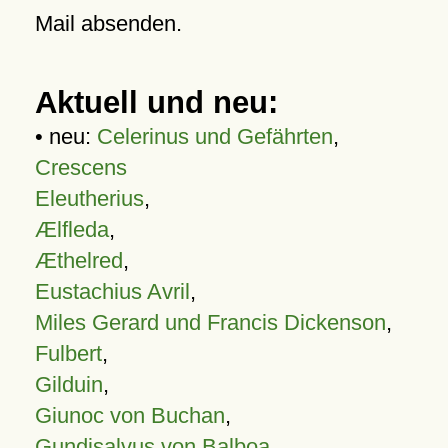
Mail absenden.
Aktuell und neu:
• neu:
Celerinus und Gefährten
,
Crescens
Eleutherius
,
Ælfleda
,
Æthelred
,
Eustachius Avril
,
Miles Gerard und Francis Dickenson
,
Fulbert
,
Gilduin
,
Giunoc von Buchan
,
Gundisalvus von Balboa
,