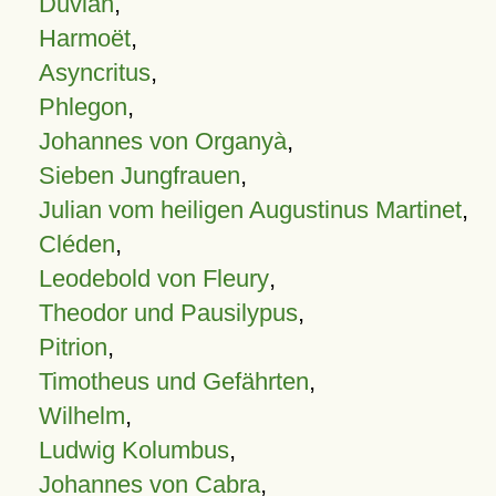
Duvian
,
Harmoët
,
Asyncritus
,
Phlegon
,
Johannes von Organyà
,
Sieben Jungfrauen
,
Julian vom heiligen Augustinus Martinet
,
Cléden
,
Leodebold von Fleury
,
Theodor und Pausilypus
,
Pitrion
,
Timotheus und Gefährten
,
Wilhelm
,
Ludwig Kolumbus
,
Johannes von Cabra
,