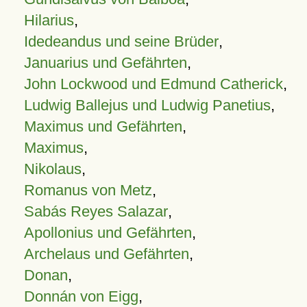
Hilarius
,
Idedeandus und seine Brüder
,
Januarius und Gefährten
,
John Lockwood und Edmund Catherick
,
Ludwig Ballejus und Ludwig Panetius
,
Maximus und Gefährten
,
Maximus
,
Nikolaus
,
Romanus von Metz
,
Sabás Reyes Salazar
,
Apollonius und Gefährten
,
Archelaus und Gefährten
,
Donan
,
Donnán von Eigg
,