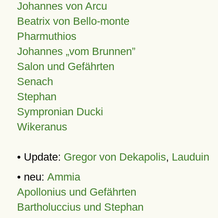
Johannes von Arcu
Beatrix von Bello-monte
Pharmuthios
Johannes
vom Brunnen
Salon und Gefährten
Senach
Stephan
Sympronian Ducki
Wikeranus
• Update:
Gregor von Dekapolis
,
Lauduin
• neu:
Ammia
Apollonius und Gefährten
Bartholuccius und Stephan