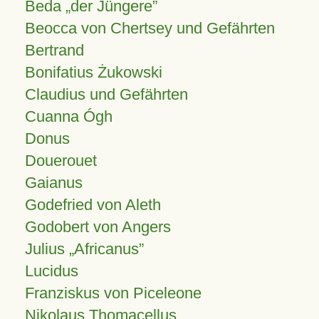
Beda „der Jüngere”
Beocca von Chertsey und Gefährten
Bertrand
Bonifatius Żukowski
Claudius und Gefährten
Cuanna Ógh
Donus
Douerouet
Gaianus
Godefried von Aleth
Godobert von Angers
Julius
Africanus
Lucidus
Franziskus von Piceleone
Nikolaus Thomacellus