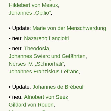
Hildebert von Meaux
,
Johannes „Opilio”
,
• Update:
Marie von der Menschwerdung
• neu:
Nazareno Lanciotti
• neu:
Theodosia
,
Johannes Swierc und Gefährten
,
Nerses IV. „Schnorhali”
,
Johannes Franziskus Lefranc
,
• Update:
Johannes de Brébeuf
• neu:
Alnobert von Seez
,
Gildard von Rouen
,