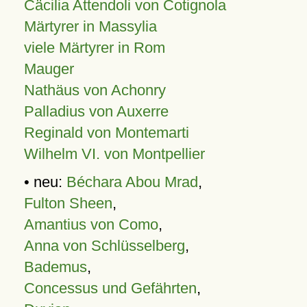
Cäcilia Attendoli von Cotignola
Märtyrer in Massylia
viele Märtyrer in Rom
Mauger
Nathäus von Achonry
Palladius von Auxerre
Reginald von Montemarti
Wilhelm VI. von Montpellier
• neu:
Béchara Abou Mrad
,
Fulton Sheen
,
Amantius von Como
,
Anna von Schlüsselberg
,
Bademus
,
Concessus und Gefährten
,