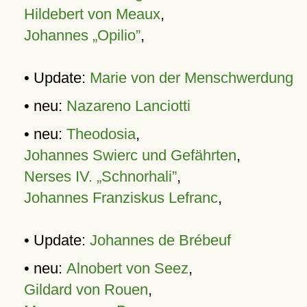
Hildebert von Meaux
,
Johannes „Opilio”
,
• Update:
Marie von der Menschwerdung
• neu:
Nazareno Lanciotti
• neu:
Theodosia
,
Johannes Swierc und Gefährten
,
Nerses IV. „Schnorhali”
,
Johannes Franziskus Lefranc
,
• Update:
Johannes de Brébeuf
• neu:
Alnobert von Seez
,
Gildard von Rouen
,