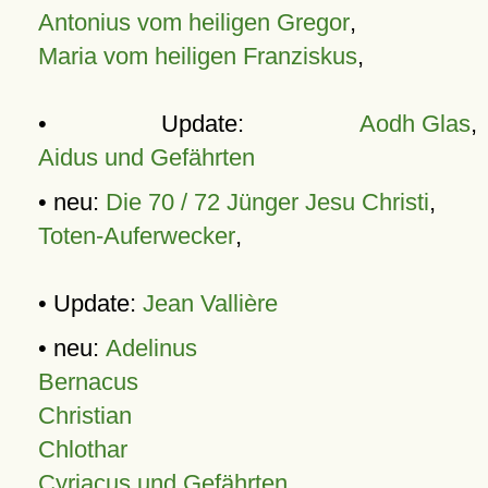
Antonius vom heiligen Gregor
,
Maria vom heiligen Franziskus
,
• Update:
Aodh Glas
,
Aidus und Gefährten
• neu:
Die 70 / 72 Jünger Jesu Christi
,
Toten-Auferwecker
,
• Update:
Jean Vallière
• neu:
Adelinus
Bernacus
Christian
Chlothar
Cyriacus und Gefährten