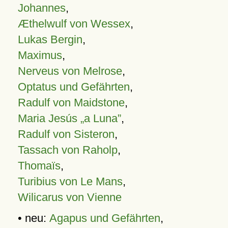
Johannes
,
Æthelwulf von Wessex
,
Lukas Bergin
,
Maximus
,
Nerveus von Melrose
,
Optatus und Gefährten
,
Radulf von Maidstone
,
Maria Jesús „a Luna”
,
Radulf von Sisteron
,
Tassach von Raholp
,
Thomaïs
,
Turibius von Le Mans
,
Wilicarus von Vienne
• neu:
Agapus und Gefährten
,