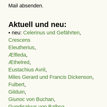
Mail absenden.
Aktuell und neu:
• neu:
Celerinus und Gefährten
,
Crescens
Eleutherius
,
Ælfleda
,
Æthelred
,
Eustachius Avril
,
Miles Gerard und Francis Dickenson
,
Fulbert
,
Gilduin
,
Giunoc von Buchan
,
Gundisalvus von Balboa
,