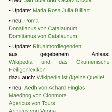
• neu:
Jan Bula und Václav Drbola
• Update:
Maria Rosa Julia Billiart
• neu:
Poma
Donatianus von Catalaunum
Domitianus von Catalaunum
• Update:
Ritualmordlegenden
aus gegebenem Anlass:
Wikipedia und das Ökumenische
Heiligenlexikon
dazu auch:
Wikipedia ist (k)eine Quelle!
• neu:
Aedh von Achard-Finglas
Maedhog von Clonmore
Agericus von Tours
Angelus von Vitoria