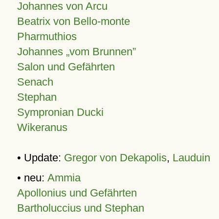
Johannes von Arcu
Beatrix von Bello-monte
Pharmuthios
Johannes
vom Brunnen
Salon und Gefährten
Senach
Stephan
Sympronian Ducki
Wikeranus
• Update:
Gregor von Dekapolis
,
Lauduin
• neu:
Ammia
Apollonius und Gefährten
Bartholuccius und Stephan