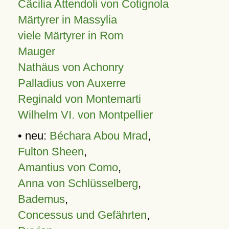
Cäcilia Attendoli von Cotignola
Märtyrer in Massylia
viele Märtyrer in Rom
Mauger
Nathäus von Achonry
Palladius von Auxerre
Reginald von Montemarti
Wilhelm VI. von Montpellier
• neu:
Béchara Abou Mrad
,
Fulton Sheen
,
Amantius von Como
,
Anna von Schlüsselberg
,
Bademus
,
Concessus und Gefährten
,