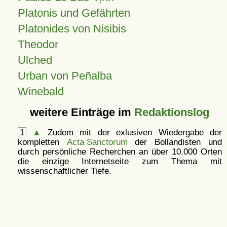
Platonis und Gefährten
Platonides von Nisibis
Theodor
Ulched
Urban von Peñalba
Winebald
weitere Einträge im
Redaktionslog
1
▲
Zudem mit der exlusiven Wiedergabe der
kompletten
Acta Sanctorum
der Bollandisten und
durch persönliche Recherchen an über 10.000 Orten
die einzige Internetseite zum Thema mit
wissenschaftlicher Tiefe.