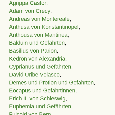
Agrippa Castor
,
Adam von Crécy
,
Andreas von Montereale
,
Anthusa von Konstantinopel
,
Anthousa von Mantinea
,
Balduin und Gefährten
,
Basilius von Parion
,
Kedron von Alexandria
,
Cyprianus und Gefährten
,
David Uribe Velasco
,
Demes und Protion und Gefährten
,
Eocapus und Gefährtinnen
,
Erich II. von Schleswig
,
Euphemia und Gefährten
,
Fulcold von Bern
,