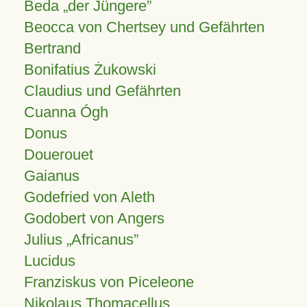
Beda „der Jüngere”
Beocca von Chertsey und Gefährten
Bertrand
Bonifatius Żukowski
Claudius und Gefährten
Cuanna Ógh
Donus
Douerouet
Gaianus
Godefried von Aleth
Godobert von Angers
Julius
Africanus
Lucidus
Franziskus von Piceleone
Nikolaus Thomacellus