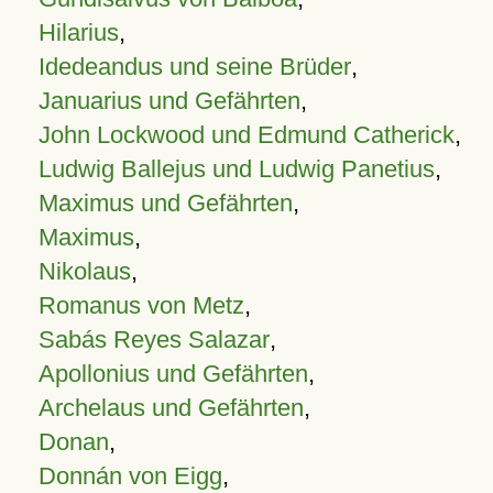
Hilarius
,
Idedeandus und seine Brüder
,
Januarius und Gefährten
,
John Lockwood und Edmund Catherick
,
Ludwig Ballejus und Ludwig Panetius
,
Maximus und Gefährten
,
Maximus
,
Nikolaus
,
Romanus von Metz
,
Sabás Reyes Salazar
,
Apollonius und Gefährten
,
Archelaus und Gefährten
,
Donan
,
Donnán von Eigg
,