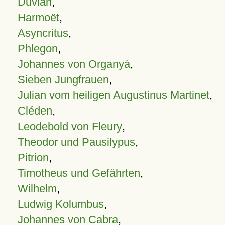
Duvian
,
Harmoët
,
Asyncritus
,
Phlegon
,
Johannes von Organyà
,
Sieben Jungfrauen
,
Julian vom heiligen Augustinus Martinet
,
Cléden
,
Leodebold von Fleury
,
Theodor und Pausilypus
,
Pitrion
,
Timotheus und Gefährten
,
Wilhelm
,
Ludwig Kolumbus
,
Johannes von Cabra
,