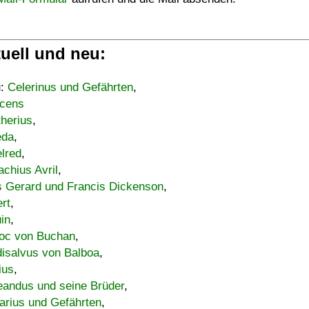
uell und neu:
u:
Celerinus und Gefährten
,
cens
therius
,
eda
,
lred
,
achius Avril
,
s Gerard und Francis Dickenson
,
ert
,
uin
,
oc von Buchan
,
isalvus von Balboa
,
ius
,
eandus und seine Brüder
,
arius und Gefährten
,