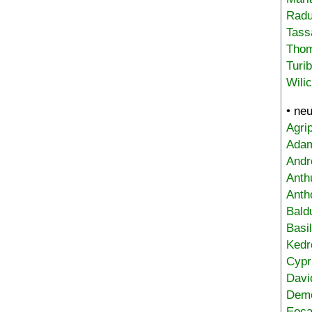
Radu
Tass
Tho
Turi
Wili
• ne
Agri
Adam
Andr
Anth
Anth
Bald
Basi
Kedr
Cypr
Davi
Deme
Eoca