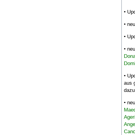
• Up
• ne
• Up
• ne
Dona
Domi
• Up
aus 
dazu
• ne
Maed
Ager
Ange
Canc