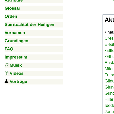
Attribute
Glossar
Orden
Akt
Spiritualität der Heiligen
• ne
Vornamen
Cres
Grundlagen
Eleu
FAQ
Ælfl
Æthe
Impressum
Eust
Musik
Mile
Videos
Fulb
Gild
Vorträge
Giun
Gund
Hilar
Ided
Janu