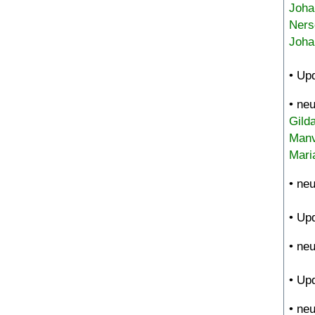
Joha
Ners
Joha
• Up
• ne
Gild
Manv
Mari
• ne
• Up
• ne
• Up
• ne