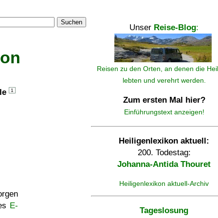
Suchen
Unser
Reise-Blog
:
kon
Reisen zu den Orten, an denen die Hei
lebten und verehrt werden.
lle
1
Zum ersten Mal hier?
Einführungstext anzeigen!
Heiligenlexikon aktuell:
200. Todestag:
Johanna-Antida Thouret
Heiligenlexikon aktuell-Archiv
rgen
ses
E-
Tageslosung