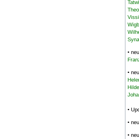
Tatw
Theo
Viss
Wigb
Wilh
Syna
• ne
Fran
• ne
Hele
Hild
Joha
• Up
• ne
• ne