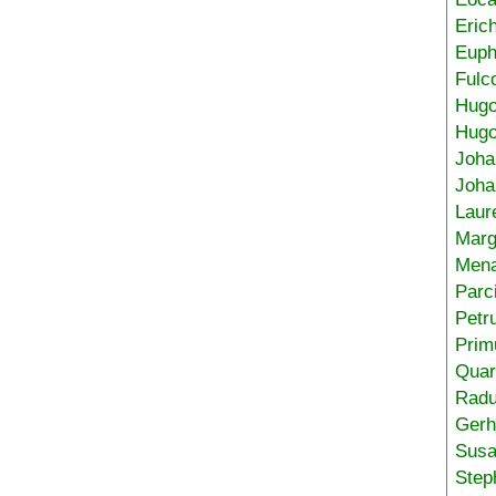
Eric
Euph
Fulc
Hug
Hugo
Joha
Joha
Laur
Marg
Mena
Parc
Petr
Prim
Quar
Radu
Gerh
Sus
Step