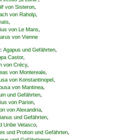
lf von Sisteron
,
ach von Raholp
,
maïs
,
bius von Le Mans
,
carus von Vienne
u:
Agapus und Gefährten
,
ppa Castor
,
 von Crécy
,
eas von Montereale
,
usa von Konstantinopel
,
ousa von Mantinea
,
uin und Gefährten
,
lius von Parion
,
on von Alexandria
,
ianus und Gefährten
,
d Uribe Velasco
,
s und Protion und Gefährten
,
pus und Gefährtinnen
,