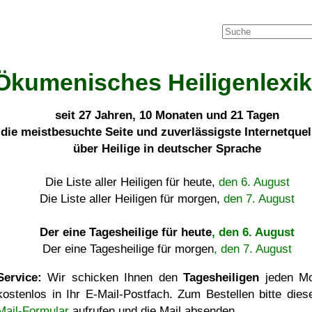
Ökumenisches Heiligenlexi
seit
27 Jahren, 10 Monaten und 21 Tagen
die meistbesuchte Seite und zuverlässigste Internetque
über Heilige in deutscher Sprache
Die Liste aller Heiligen für heute,
den 6. August
Die Liste aller Heiligen für morgen,
den 7. August
Der eine Tagesheilige für heute
, den 6. August
Der eine Tagesheilige für morgen
, den 7. August
Service:
Wir schicken Ihnen den
Tagesheiligen
jeden Mo
kostenlos in Ihr E-Mail-Postfach. Zum Bestellen bitte die
Mail-Formular
aufrufen und die Mail absenden.