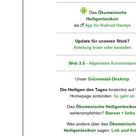
Das
Ökumenische
Heiligenlexikon
als
App für Android-Handys
Update für unseren Stick?
Anleitung lesen oder bestellen
Web 3.0
-
Allgemeine Kommentare
Unser
Grünewald-Desktop
Die Heiligen des Tages
kostenlos auf 
Homepage einbinden:
So geht es
Das
Ökumenische Heiligenlexiko
weiterempfehlen?
Banner + links
Was andere über das
Ökumenisch
Heiligenlexikon
sagen:
Lob und Kri