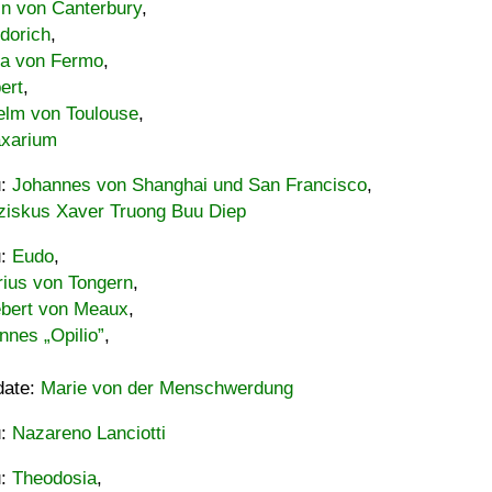
in von Canterbury
,
dorich
,
ia von Fermo
,
ert
,
elm von Toulouse
,
xarium
u:
Johannes von Shanghai und San Francisco
,
ziskus Xaver Truong Buu Diep
u:
Eudo
,
rius von Tongern
,
ebert von Meaux
,
nnes „Opilio”
,
date:
Marie von der Menschwerdung
u:
Nazareno Lanciotti
u:
Theodosia
,