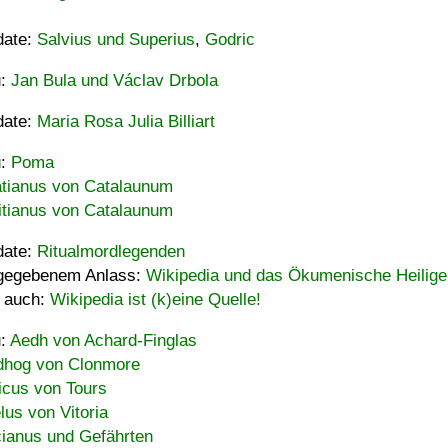
date:
Salvius und Superius
,
Godric
u:
Jan Bula und Václav Drbola
date:
Maria Rosa Julia Billiart
u:
Poma
tianus von Catalaunum
tianus von Catalaunum
date:
Ritualmordlegenden
gegebenem Anlass:
Wikipedia und das Ökumenische Heilige
 auch:
Wikipedia ist (k)eine Quelle!
u:
Aedh von Achard-Finglas
hog von Clonmore
icus von Tours
lus von Vitoria
ianus und Gefährten