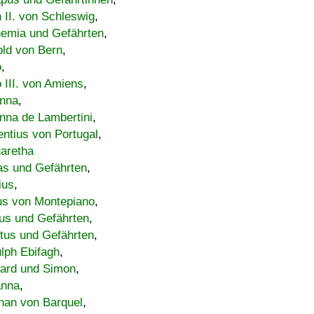
h II. von Schleswig
,
emia und Gefährten
,
old von Bern
,
o
,
 III. von Amiens
,
nna
,
nna de Lambertini
,
entius von Portugal
,
aretha
s und Gefährten
,
ius
,
us von Montepiano
,
us und Gefährten
,
tus und Gefährten
,
lph Ebifagh
,
ard und Simon
,
anna
,
han von Barquel
,