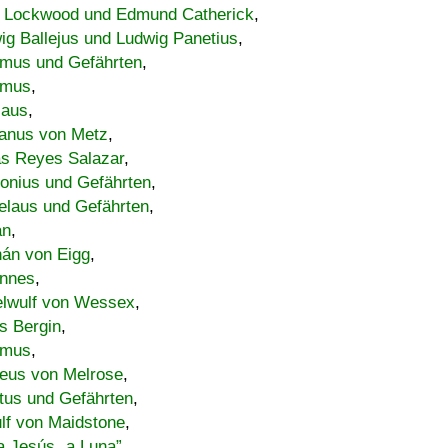
 Lockwood und Edmund Catherick
,
ig Ballejus und Ludwig Panetius
,
mus und Gefährten
,
imus
,
laus
,
nus von Metz
,
s Reyes Salazar
,
lonius und Gefährten
,
elaus und Gefährten
,
an
,
án von Eigg
,
nnes
,
lwulf von Wessex
,
s Bergin
,
imus
,
eus von Melrose
,
tus und Gefährten
,
lf von Maidstone
,
a Jesús „a Luna”
,