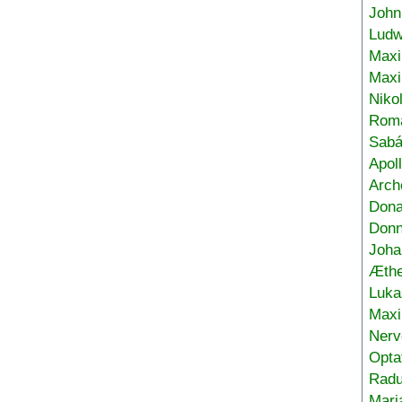
John
Ludw
Maxi
Max
Niko
Roma
Sabá
Apol
Arch
Don
Donn
Joha
Æthe
Luka
Max
Nerv
Opta
Radu
Mari