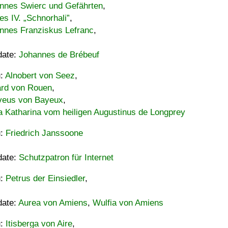
nnes Swierc und Gefährten
,
es IV. „Schnorhali”
,
nnes Franziskus Lefranc
,
date:
Johannes de Brébeuf
u:
Alnobert von Seez
,
ard von Rouen
,
eus von Bayeux
,
a Katharina vom heiligen Augustinus de Longprey
u:
Friedrich Janssoone
date:
Schutzpatron für Internet
u:
Petrus der Einsiedler
,
date:
Aurea von Amiens
,
Wulfia von Amiens
u:
Itisberga von Aire
,