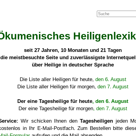
Ökumenisches Heiligenlexi
seit
27 Jahren, 10 Monaten und 21 Tagen
die meistbesuchte Seite und zuverlässigste Internetque
über Heilige in deutscher Sprache
Die Liste aller Heiligen für heute,
den 6. August
Die Liste aller Heiligen für morgen,
den 7. August
Der eine Tagesheilige für heute
, den 6. August
Der eine Tagesheilige für morgen
, den 7. August
Service:
Wir schicken Ihnen den
Tagesheiligen
jeden Mo
kostenlos in Ihr E-Mail-Postfach. Zum Bestellen bitte die
Mail-Formular
aufrufen und die Mail absenden.