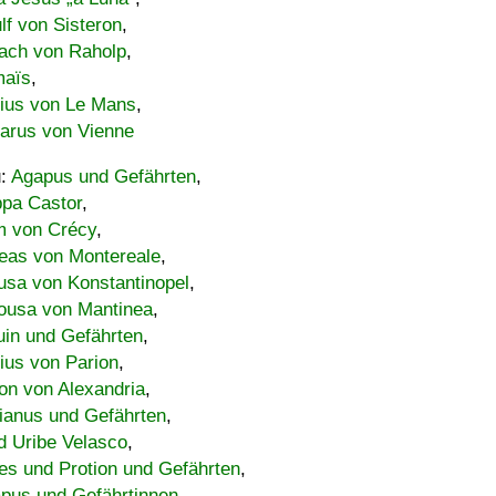
lf von Sisteron
,
ach von Raholp
,
maïs
,
bius von Le Mans
,
carus von Vienne
u:
Agapus und Gefährten
,
ppa Castor
,
 von Crécy
,
eas von Montereale
,
usa von Konstantinopel
,
ousa von Mantinea
,
uin und Gefährten
,
lius von Parion
,
on von Alexandria
,
ianus und Gefährten
,
d Uribe Velasco
,
s und Protion und Gefährten
,
pus und Gefährtinnen
,