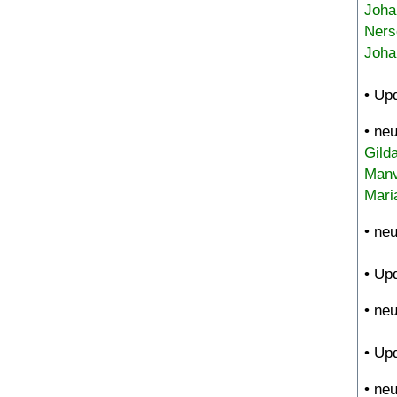
Joha
Ners
Joha
• Up
• ne
Gild
Manv
Mari
• ne
• Up
• ne
• Up
• ne