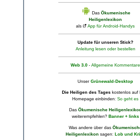
Das
Ökumenische
Heiligenlexikon
als
App für Android-Handys
Update für unseren Stick?
Anleitung lesen oder bestellen
Web 3.0
-
Allgemeine Kommentare
Unser
Grünewald-Desktop
Die Heiligen des Tages
kostenlos auf 
Homepage einbinden:
So geht es
Das
Ökumenische Heiligenlexiko
weiterempfehlen?
Banner + links
Was andere über das
Ökumenisch
Heiligenlexikon
sagen:
Lob und Kri