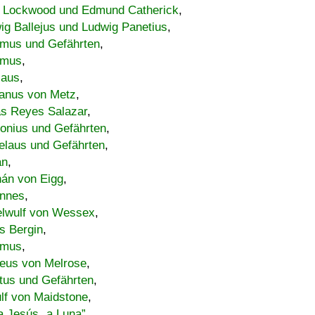
 Lockwood und Edmund Catherick
,
ig Ballejus und Ludwig Panetius
,
mus und Gefährten
,
imus
,
laus
,
nus von Metz
,
s Reyes Salazar
,
lonius und Gefährten
,
elaus und Gefährten
,
an
,
án von Eigg
,
nnes
,
lwulf von Wessex
,
s Bergin
,
imus
,
eus von Melrose
,
tus und Gefährten
,
lf von Maidstone
,
a Jesús „a Luna”
,