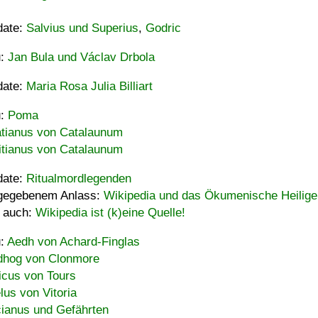
date:
Salvius und Superius
,
Godric
u:
Jan Bula und Václav Drbola
date:
Maria Rosa Julia Billiart
u:
Poma
tianus von Catalaunum
tianus von Catalaunum
date:
Ritualmordlegenden
gegebenem Anlass:
Wikipedia und das Ökumenische Heilige
 auch:
Wikipedia ist (k)eine Quelle!
u:
Aedh von Achard-Finglas
hog von Clonmore
icus von Tours
lus von Vitoria
ianus und Gefährten