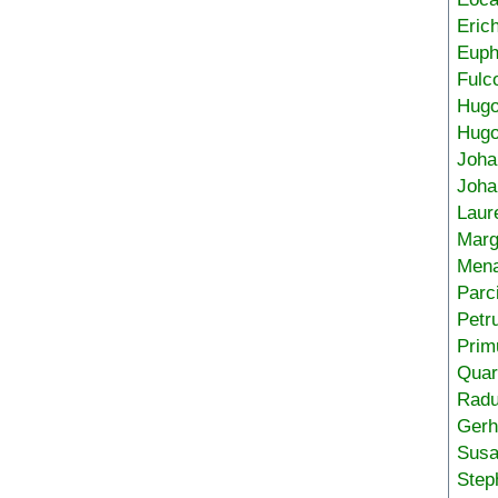
Eric
Euph
Fulc
Hug
Hugo
Joha
Joha
Laur
Marg
Mena
Parc
Petr
Prim
Quar
Radu
Gerh
Sus
Step