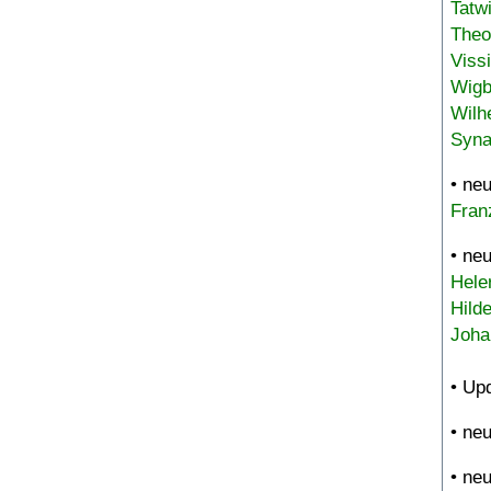
Tatw
Theo
Viss
Wigb
Wilh
Syna
• ne
Fran
• ne
Hele
Hild
Joha
• Up
• ne
• ne