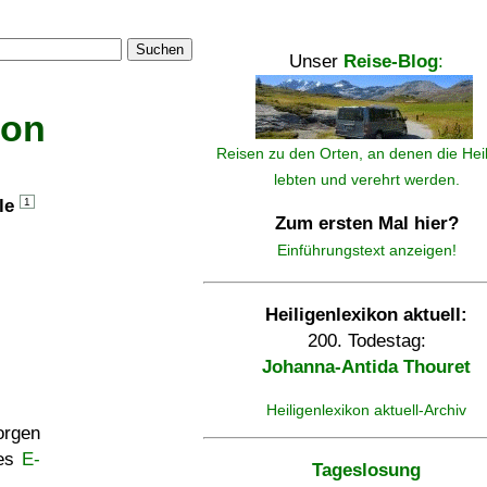
Suchen
Unser
Reise-Blog
:
kon
Reisen zu den Orten, an denen die Hei
lebten und verehrt werden.
lle
1
Zum ersten Mal hier?
Einführungstext anzeigen!
Heiligenlexikon aktuell:
200. Todestag:
Johanna-Antida Thouret
Heiligenlexikon aktuell-Archiv
rgen
ses
E-
Tageslosung