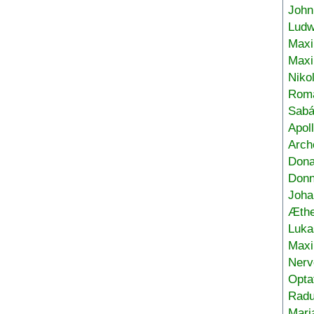
John
Ludw
Maxi
Max
Niko
Roma
Sabá
Apol
Arch
Don
Donn
Joha
Æthe
Luka
Max
Nerv
Opta
Radu
Mari