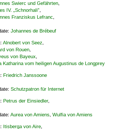
nnes Swierc und Gefährten
,
es IV. „Schnorhali”
,
nnes Franziskus Lefranc
,
date:
Johannes de Brébeuf
u:
Alnobert von Seez
,
ard von Rouen
,
eus von Bayeux
,
a Katharina vom heiligen Augustinus de Longprey
u:
Friedrich Janssoone
date:
Schutzpatron für Internet
u:
Petrus der Einsiedler
,
date:
Aurea von Amiens
,
Wulfia von Amiens
u:
Itisberga von Aire
,