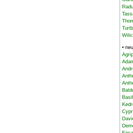
Radu
Tass
Tho
Turi
Wili
• ne
Agri
Adam
Andr
Anth
Anth
Bald
Basi
Kedr
Cypr
Davi
Deme
Eoca