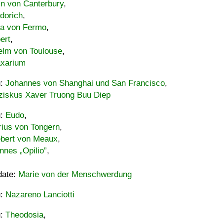
in von Canterbury
,
dorich
,
ia von Fermo
,
ert
,
elm von Toulouse
,
xarium
u:
Johannes von Shanghai und San Francisco
,
ziskus Xaver Truong Buu Diep
u:
Eudo
,
rius von Tongern
,
ebert von Meaux
,
nnes „Opilio”
,
date:
Marie von der Menschwerdung
u:
Nazareno Lanciotti
u:
Theodosia
,