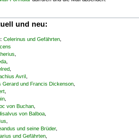
uell und neu:
u:
Celerinus und Gefährten
,
cens
therius
,
eda
,
lred
,
achius Avril
,
s Gerard und Francis Dickenson
,
ert
,
uin
,
oc von Buchan
,
isalvus von Balboa
,
ius
,
eandus und seine Brüder
,
arius und Gefährten
,