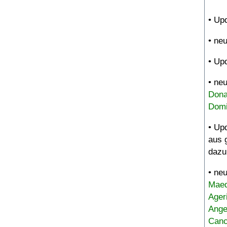
• Up
• ne
• Up
• ne
Dona
Domi
• Up
aus 
dazu
• ne
Maed
Ager
Ange
Canc