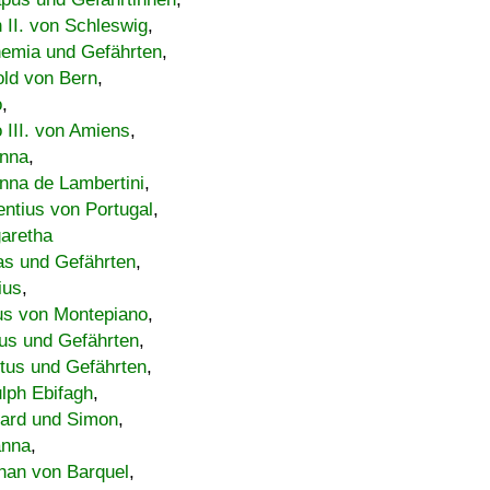
h II. von Schleswig
,
emia und Gefährten
,
old von Bern
,
o
,
 III. von Amiens
,
nna
,
nna de Lambertini
,
entius von Portugal
,
aretha
s und Gefährten
,
ius
,
us von Montepiano
,
us und Gefährten
,
tus und Gefährten
,
lph Ebifagh
,
ard und Simon
,
anna
,
han von Barquel
,