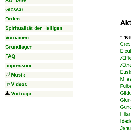
Attribute
Glossar
Orden
Akt
Spiritualität der Heiligen
• ne
Vornamen
Cres
Grundlagen
Eleu
FAQ
Ælfl
Æthe
Impressum
Eust
Musik
Mile
Videos
Fulb
Gild
Vorträge
Giun
Gund
Hilar
Ided
Janu