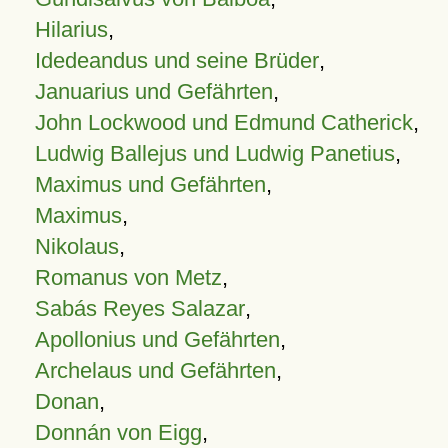
Hilarius
,
Idedeandus und seine Brüder
,
Januarius und Gefährten
,
John Lockwood und Edmund Catherick
,
Ludwig Ballejus und Ludwig Panetius
,
Maximus und Gefährten
,
Maximus
,
Nikolaus
,
Romanus von Metz
,
Sabás Reyes Salazar
,
Apollonius und Gefährten
,
Archelaus und Gefährten
,
Donan
,
Donnán von Eigg
,