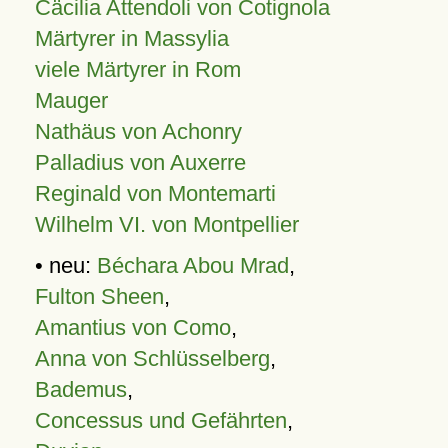
Cäcilia Attendoli von Cotignola
Märtyrer in Massylia
viele Märtyrer in Rom
Mauger
Nathäus von Achonry
Palladius von Auxerre
Reginald von Montemarti
Wilhelm VI. von Montpellier
• neu:
Béchara Abou Mrad
,
Fulton Sheen
,
Amantius von Como
,
Anna von Schlüsselberg
,
Bademus
,
Concessus und Gefährten
,