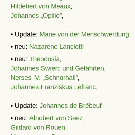
Hildebert von Meaux
,
Johannes „Opilio”
,
• Update:
Marie von der Menschwerdung
• neu:
Nazareno Lanciotti
• neu:
Theodosia
,
Johannes Swierc und Gefährten
,
Nerses IV. „Schnorhali”
,
Johannes Franziskus Lefranc
,
• Update:
Johannes de Brébeuf
• neu:
Alnobert von Seez
,
Gildard von Rouen
,