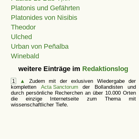
Platonis und Gefährten
Platonides von Nisibis
Theodor
Ulched
Urban von Peñalba
Winebald
weitere Einträge im
Redaktionslog
1
▲
Zudem mit der exlusiven Wiedergabe der
kompletten
Acta Sanctorum
der Bollandisten und
durch persönliche Recherchen an über 10.000 Orten
die einzige Internetseite zum Thema mit
wissenschaftlicher Tiefe.