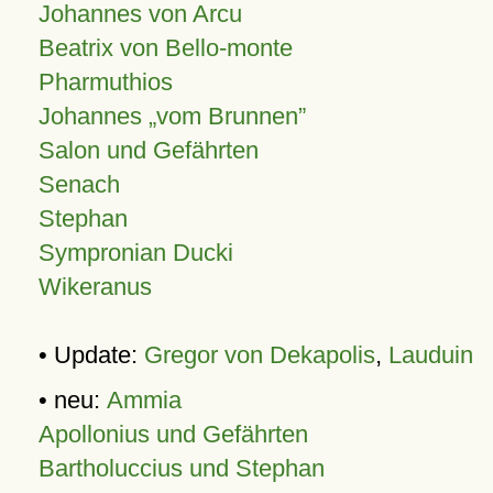
Johannes von Arcu
Beatrix von Bello-monte
Pharmuthios
Johannes
vom Brunnen
Salon und Gefährten
Senach
Stephan
Sympronian Ducki
Wikeranus
• Update:
Gregor von Dekapolis
,
Lauduin
• neu:
Ammia
Apollonius und Gefährten
Bartholuccius und Stephan