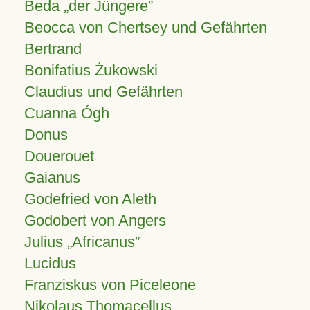
Beda „der Jüngere”
Beocca von Chertsey und Gefährten
Bertrand
Bonifatius Żukowski
Claudius und Gefährten
Cuanna Ógh
Donus
Douerouet
Gaianus
Godefried von Aleth
Godobert von Angers
Julius
Africanus
Lucidus
Franziskus von Piceleone
Nikolaus Thomacellus