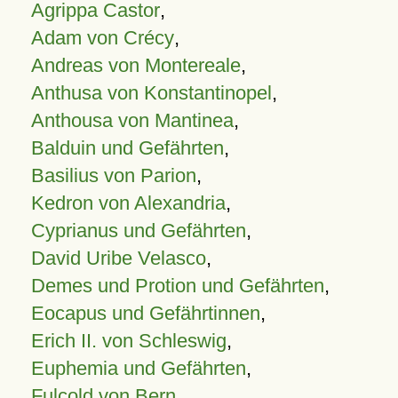
Agrippa Castor
,
Adam von Crécy
,
Andreas von Montereale
,
Anthusa von Konstantinopel
,
Anthousa von Mantinea
,
Balduin und Gefährten
,
Basilius von Parion
,
Kedron von Alexandria
,
Cyprianus und Gefährten
,
David Uribe Velasco
,
Demes und Protion und Gefährten
,
Eocapus und Gefährtinnen
,
Erich II. von Schleswig
,
Euphemia und Gefährten
,
Fulcold von Bern
,