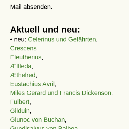
Mail absenden.
Aktuell und neu:
• neu:
Celerinus und Gefährten
,
Crescens
Eleutherius
,
Ælfleda
,
Æthelred
,
Eustachius Avril
,
Miles Gerard und Francis Dickenson
,
Fulbert
,
Gilduin
,
Giunoc von Buchan
,
Gundisalvus von Balboa
,