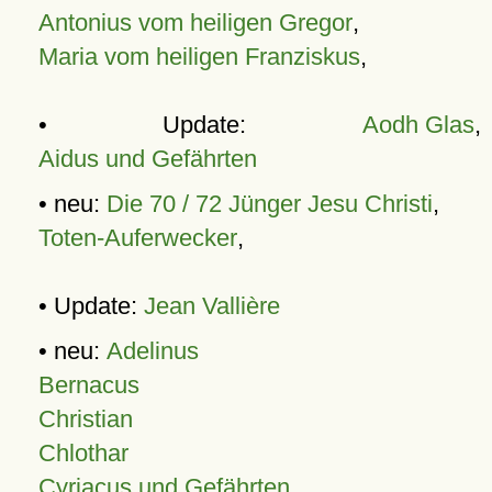
Antonius vom heiligen Gregor
,
Maria vom heiligen Franziskus
,
• Update:
Aodh Glas
,
Aidus und Gefährten
• neu:
Die 70 / 72 Jünger Jesu Christi
,
Toten-Auferwecker
,
• Update:
Jean Vallière
• neu:
Adelinus
Bernacus
Christian
Chlothar
Cyriacus und Gefährten