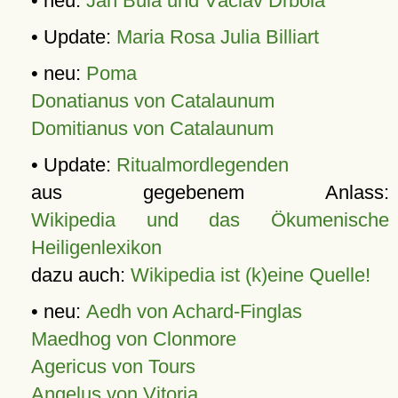
• neu:
Jan Bula und Václav Drbola
• Update:
Maria Rosa Julia Billiart
• neu:
Poma
Donatianus von Catalaunum
Domitianus von Catalaunum
• Update:
Ritualmordlegenden
aus gegebenem Anlass:
Wikipedia und das Ökumenische
Heiligenlexikon
dazu auch:
Wikipedia ist (k)eine Quelle!
• neu:
Aedh von Achard-Finglas
Maedhog von Clonmore
Agericus von Tours
Angelus von Vitoria