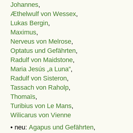
Johannes
,
Æthelwulf von Wessex
,
Lukas Bergin
,
Maximus
,
Nerveus von Melrose
,
Optatus und Gefährten
,
Radulf von Maidstone
,
Maria Jesús „a Luna”
,
Radulf von Sisteron
,
Tassach von Raholp
,
Thomaïs
,
Turibius von Le Mans
,
Wilicarus von Vienne
• neu:
Agapus und Gefährten
,