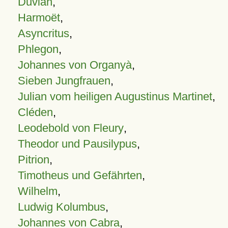
Duvian
,
Harmoët
,
Asyncritus
,
Phlegon
,
Johannes von Organyà
,
Sieben Jungfrauen
,
Julian vom heiligen Augustinus Martinet
,
Cléden
,
Leodebold von Fleury
,
Theodor und Pausilypus
,
Pitrion
,
Timotheus und Gefährten
,
Wilhelm
,
Ludwig Kolumbus
,
Johannes von Cabra
,