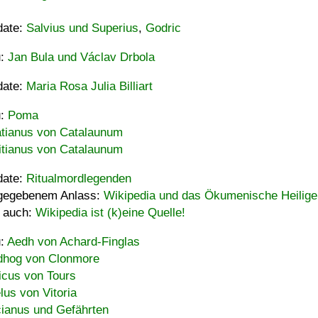
date:
Salvius und Superius
,
Godric
u:
Jan Bula und Václav Drbola
date:
Maria Rosa Julia Billiart
u:
Poma
tianus von Catalaunum
tianus von Catalaunum
date:
Ritualmordlegenden
gegebenem Anlass:
Wikipedia und das Ökumenische Heilige
 auch:
Wikipedia ist (k)eine Quelle!
u:
Aedh von Achard-Finglas
hog von Clonmore
icus von Tours
lus von Vitoria
ianus und Gefährten