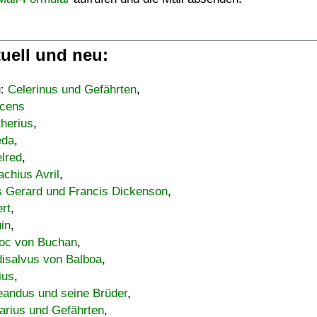
uell und neu:
u:
Celerinus und Gefährten
,
cens
therius
,
eda
,
lred
,
achius Avril
,
s Gerard und Francis Dickenson
,
ert
,
uin
,
oc von Buchan
,
isalvus von Balboa
,
ius
,
eandus und seine Brüder
,
arius und Gefährten
,