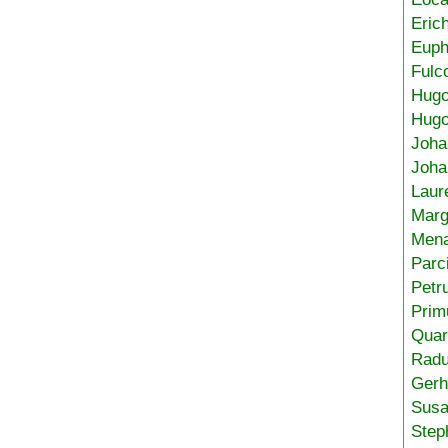
Eric
Euph
Fulc
Hug
Hugo
Joha
Joha
Laur
Marg
Mena
Parc
Petr
Prim
Quar
Radu
Gerh
Sus
Step