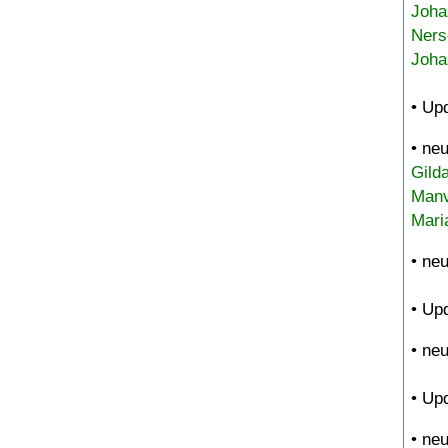
Joha
Ners
Joha
• Up
• ne
Gild
Manv
Mari
• ne
• Up
• ne
• Up
• ne