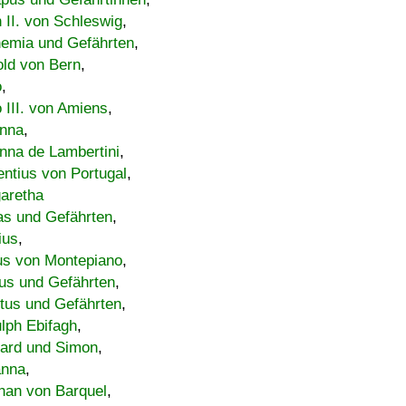
h II. von Schleswig
,
emia und Gefährten
,
old von Bern
,
o
,
 III. von Amiens
,
nna
,
nna de Lambertini
,
entius von Portugal
,
aretha
s und Gefährten
,
ius
,
us von Montepiano
,
us und Gefährten
,
tus und Gefährten
,
lph Ebifagh
,
ard und Simon
,
anna
,
han von Barquel
,