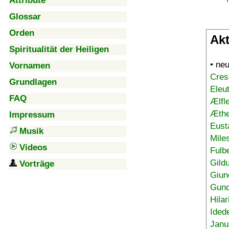
Attribute
Glossar
Orden
Akt
Spiritualität der Heiligen
• ne
Vornamen
Cres
Grundlagen
Eleu
FAQ
Ælfl
Æthe
Impressum
Eust
Musik
Mile
Videos
Fulb
Gild
Vorträge
Giun
Gund
Hilar
Ided
Janu