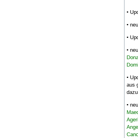
• Up
• ne
• Up
• ne
Dona
Domi
• Up
aus 
dazu
• ne
Maed
Ager
Ange
Canc