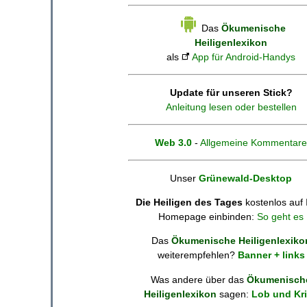
Das
Ökumenische
Heiligenlexikon
als
App für Android-Handys
Update für unseren Stick?
Anleitung lesen oder bestellen
Web 3.0
-
Allgemeine Kommentare
Unser
Grünewald-Desktop
Die Heiligen des Tages
kostenlos auf 
Homepage einbinden:
So geht es
Das
Ökumenische Heiligenlexiko
weiterempfehlen?
Banner + links
Was andere über das
Ökumenisch
Heiligenlexikon
sagen:
Lob und Kri