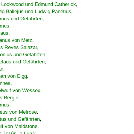
 Lockwood und Edmund Catherick
,
ig Ballejus und Ludwig Panetius
,
mus und Gefährten
,
imus
,
laus
,
nus von Metz
,
s Reyes Salazar
,
lonius und Gefährten
,
elaus und Gefährten
,
an
,
án von Eigg
,
nnes
,
lwulf von Wessex
,
s Bergin
,
imus
,
eus von Melrose
,
tus und Gefährten
,
lf von Maidstone
,
a Jesús „a Luna”
,