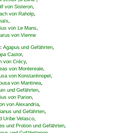
lf von Sisteron
,
ach von Raholp
,
maïs
,
bius von Le Mans
,
carus von Vienne
u:
Agapus und Gefährten
,
ppa Castor
,
 von Crécy
,
eas von Montereale
,
usa von Konstantinopel
,
ousa von Mantinea
,
uin und Gefährten
,
lius von Parion
,
on von Alexandria
,
ianus und Gefährten
,
d Uribe Velasco
,
s und Protion und Gefährten
,
pus und Gefährtinnen
,