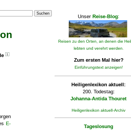
Suchen
Unser
Reise-Blog
:
kon
Reisen zu den Orten, an denen die Hei
lebten und verehrt werden.
lle
1
Zum ersten Mal hier?
Einführungstext anzeigen!
Heiligenlexikon aktuell:
200. Todestag:
Johanna-Antida Thouret
Heiligenlexikon aktuell-Archiv
rgen
ses
E-
Tageslosung