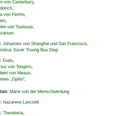
in von Canterbury
,
dorich
,
ia von Fermo
,
ert
,
elm von Toulouse
,
xarium
u:
Johannes von Shanghai und San Francisco
,
ziskus Xaver Truong Buu Diep
u:
Eudo
,
rius von Tongern
,
ebert von Meaux
,
nnes „Opilio”
,
date:
Marie von der Menschwerdung
u:
Nazareno Lanciotti
u:
Theodosia
,