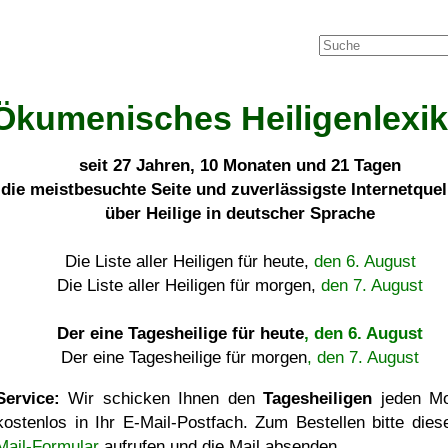
Ökumenisches Heiligenlexi
seit
27 Jahren, 10 Monaten und 21 Tagen
die meistbesuchte Seite und zuverlässigste Internetque
über Heilige in deutscher Sprache
Die Liste aller Heiligen für heute,
den 6. August
Die Liste aller Heiligen für morgen,
den 7. August
Der eine Tagesheilige für heute
, den 6. August
Der eine Tagesheilige für morgen
, den 7. August
Service:
Wir schicken Ihnen den
Tagesheiligen
jeden Mo
kostenlos in Ihr E-Mail-Postfach. Zum Bestellen bitte die
Mail-Formular
aufrufen und die Mail absenden.