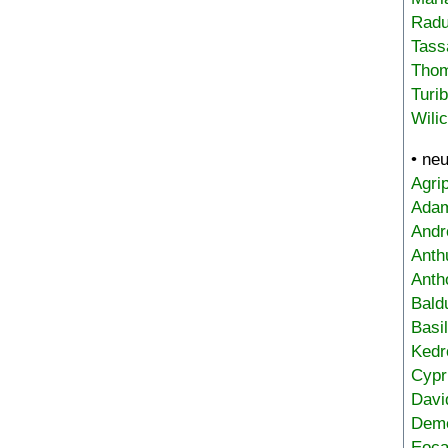
Radu
Tass
Tho
Turi
Wili
• ne
Agri
Adam
Andr
Anth
Anth
Bald
Basi
Kedr
Cypr
Davi
Deme
Eoca