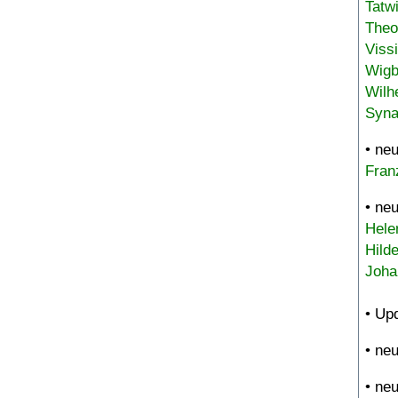
Tatw
Theo
Viss
Wigb
Wilh
Syna
• ne
Fran
• ne
Hele
Hild
Joha
• Up
• ne
• ne