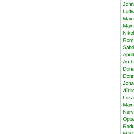
John
Ludw
Maxi
Max
Niko
Roma
Sabá
Apol
Arch
Don
Donn
Joha
Æthe
Luka
Max
Nerv
Opta
Radu
Mari