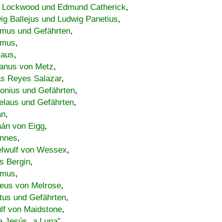
 Lockwood und Edmund Catherick
,
ig Ballejus und Ludwig Panetius
,
mus und Gefährten
,
imus
,
laus
,
nus von Metz
,
s Reyes Salazar
,
lonius und Gefährten
,
elaus und Gefährten
,
an
,
án von Eigg
,
nnes
,
lwulf von Wessex
,
s Bergin
,
imus
,
eus von Melrose
,
tus und Gefährten
,
lf von Maidstone
,
a Jesús „a Luna”
,