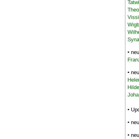
Tatw
Theo
Viss
Wigb
Wilh
Syna
• ne
Fran
• ne
Hele
Hild
Joha
• Up
• ne
• ne