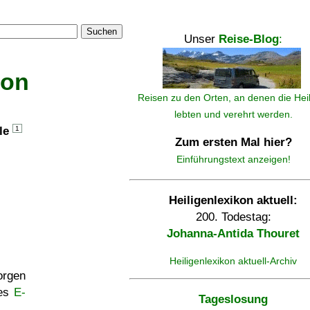
Suchen
Unser
Reise-Blog
:
kon
Reisen zu den Orten, an denen die Hei
lebten und verehrt werden.
lle
1
Zum ersten Mal hier?
Einführungstext anzeigen!
Heiligenlexikon aktuell:
200. Todestag:
Johanna-Antida Thouret
Heiligenlexikon aktuell-Archiv
rgen
ses
E-
Tageslosung