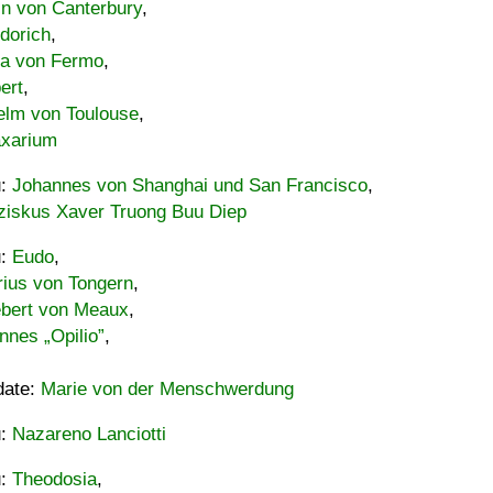
in von Canterbury
,
dorich
,
ia von Fermo
,
ert
,
elm von Toulouse
,
xarium
u:
Johannes von Shanghai und San Francisco
,
ziskus Xaver Truong Buu Diep
u:
Eudo
,
rius von Tongern
,
ebert von Meaux
,
nnes „Opilio”
,
date:
Marie von der Menschwerdung
u:
Nazareno Lanciotti
u:
Theodosia
,