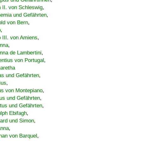
h II. von Schleswig
,
emia und Gefährten
,
old von Bern
,
o
,
 III. von Amiens
,
nna
,
nna de Lambertini
,
entius von Portugal
,
aretha
s und Gefährten
,
ius
,
us von Montepiano
,
us und Gefährten
,
tus und Gefährten
,
lph Ebifagh
,
ard und Simon
,
anna
,
han von Barquel
,