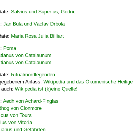
date:
Salvius und Superius
,
Godric
u:
Jan Bula und Václav Drbola
date:
Maria Rosa Julia Billiart
u:
Poma
tianus von Catalaunum
tianus von Catalaunum
date:
Ritualmordlegenden
gegebenem Anlass:
Wikipedia und das Ökumenische Heilige
 auch:
Wikipedia ist (k)eine Quelle!
u:
Aedh von Achard-Finglas
hog von Clonmore
icus von Tours
lus von Vitoria
ianus und Gefährten