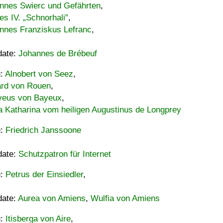
nnes Swierc und Gefährten
,
es IV. „Schnorhali”
,
nnes Franziskus Lefranc
,
date:
Johannes de Brébeuf
u:
Alnobert von Seez
,
ard von Rouen
,
eus von Bayeux
,
a Katharina vom heiligen Augustinus de Longprey
u:
Friedrich Janssoone
date:
Schutzpatron für Internet
u:
Petrus der Einsiedler
,
date:
Aurea von Amiens
,
Wulfia von Amiens
u:
Itisberga von Aire
,