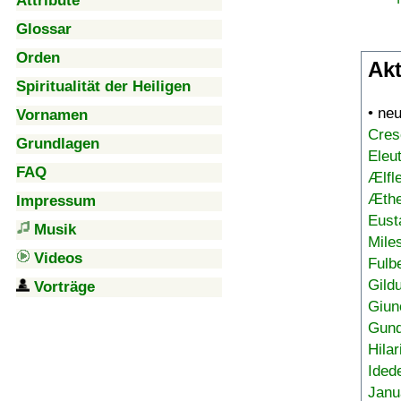
Attribute
Glossar
Orden
Akt
Spiritualität der Heiligen
• ne
Vornamen
Cres
Grundlagen
Eleu
FAQ
Ælfl
Æthe
Impressum
Eust
Musik
Mile
Videos
Fulb
Gild
Vorträge
Giun
Gund
Hilar
Ided
Janu