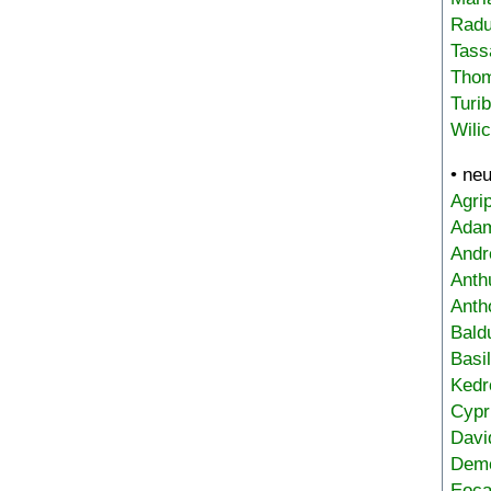
Radu
Tass
Tho
Turi
Wili
• ne
Agri
Adam
Andr
Anth
Anth
Bald
Basi
Kedr
Cypr
Davi
Deme
Eoca