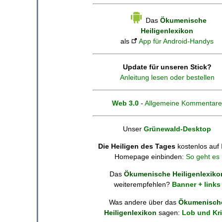
Das
Ökumenische
Heiligenlexikon
als
App für Android-Handys
Update für unseren Stick?
Anleitung lesen oder bestellen
Web 3.0
-
Allgemeine Kommentare
Unser
Grünewald-Desktop
Die Heiligen des Tages
kostenlos auf 
Homepage einbinden:
So geht es
Das
Ökumenische Heiligenlexiko
weiterempfehlen?
Banner + links
Was andere über das
Ökumenisch
Heiligenlexikon
sagen:
Lob und Kri