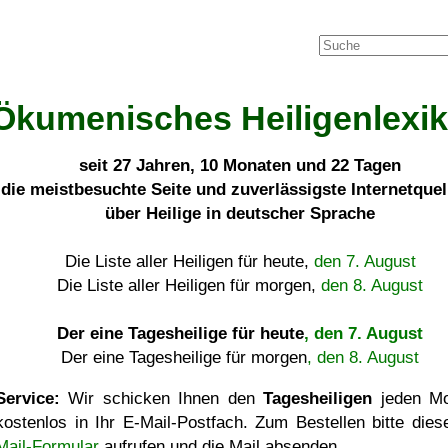
Ökumenisches Heiligenlexi
seit
27 Jahren, 10 Monaten und 22 Tagen
die meistbesuchte Seite und zuverlässigste Internetque
über Heilige in deutscher Sprache
Die Liste aller Heiligen für heute,
den 7. August
Die Liste aller Heiligen für morgen,
den 8. August
Der eine Tagesheilige für heute
, den 7. August
Der eine Tagesheilige für morgen
, den 8. August
Service:
Wir schicken Ihnen den
Tagesheiligen
jeden Mo
kostenlos in Ihr E-Mail-Postfach. Zum Bestellen bitte die
Mail-Formular
aufrufen und die Mail absenden.