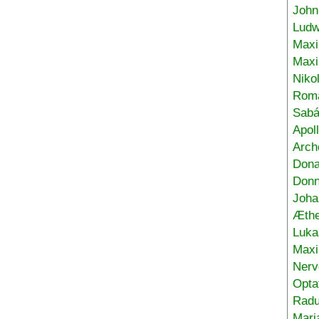
John
Ludw
Maxi
Max
Niko
Roma
Sabá
Apol
Arch
Don
Donn
Joha
Æthe
Luka
Max
Nerv
Opta
Radu
Mari