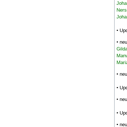
Joha
Ners
Joha
• Up
• ne
Gild
Manv
Mari
• ne
• Up
• ne
• Up
• ne