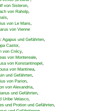
lf von Sisteron
,
ach von Raholp
,
maïs
,
bius von Le Mans
,
carus von Vienne
u:
Agapus und Gefährten
,
ppa Castor
,
 von Crécy
,
eas von Montereale
,
usa von Konstantinopel
,
ousa von Mantinea
,
uin und Gefährten
,
lius von Parion
,
on von Alexandria
,
ianus und Gefährten
,
d Uribe Velasco
,
s und Protion und Gefährten
,
pus und Gefährtinnen
,