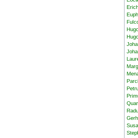
Eric
Euph
Fulc
Hug
Hugo
Joha
Joha
Laur
Marg
Mena
Parc
Petr
Prim
Quar
Radu
Gerh
Sus
Step