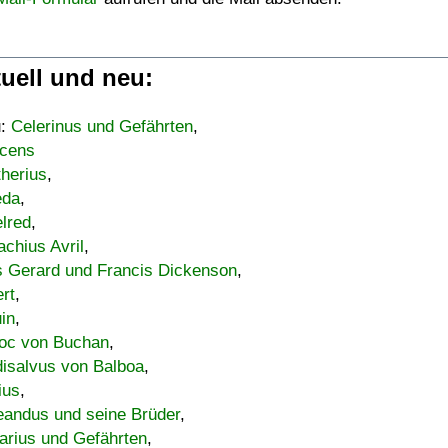
uell und neu:
u:
Celerinus und Gefährten
,
cens
therius
,
eda
,
lred
,
achius Avril
,
s Gerard und Francis Dickenson
,
ert
,
uin
,
oc von Buchan
,
isalvus von Balboa
,
ius
,
eandus und seine Brüder
,
arius und Gefährten
,