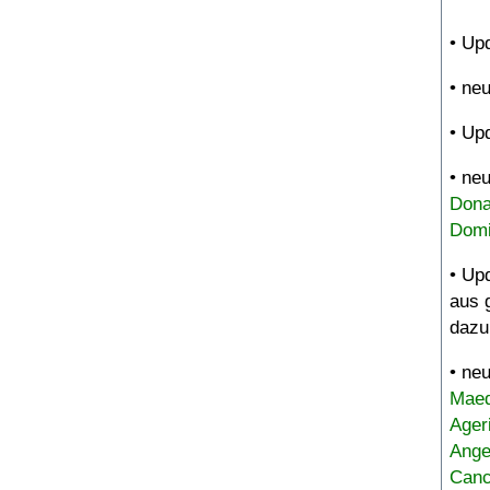
• Up
• ne
• Up
• ne
Dona
Domi
• Up
aus 
dazu
• ne
Maed
Ager
Ange
Canc