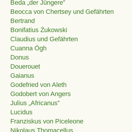
Beda „der Jüngere”
Beocca von Chertsey und Gefährten
Bertrand
Bonifatius Żukowski
Claudius und Gefährten
Cuanna Ógh
Donus
Douerouet
Gaianus
Godefried von Aleth
Godobert von Angers
Julius
Africanus
Lucidus
Franziskus von Piceleone
Nikolaus Thomacellus