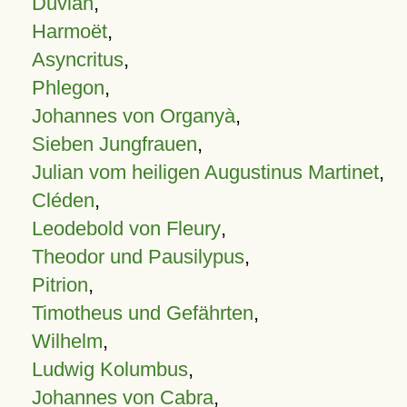
Duvian
,
Harmoët
,
Asyncritus
,
Phlegon
,
Johannes von Organyà
,
Sieben Jungfrauen
,
Julian vom heiligen Augustinus Martinet
,
Cléden
,
Leodebold von Fleury
,
Theodor und Pausilypus
,
Pitrion
,
Timotheus und Gefährten
,
Wilhelm
,
Ludwig Kolumbus
,
Johannes von Cabra
,