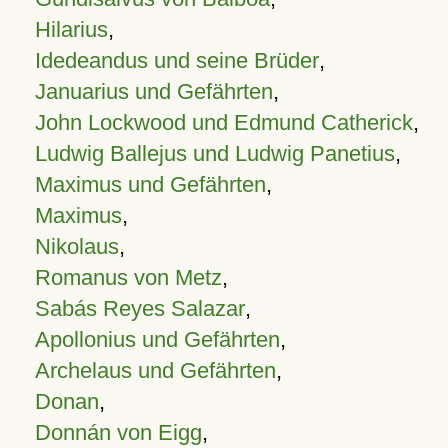
Hilarius
,
Idedeandus und seine Brüder
,
Januarius und Gefährten
,
John Lockwood und Edmund Catherick
,
Ludwig Ballejus und Ludwig Panetius
,
Maximus und Gefährten
,
Maximus
,
Nikolaus
,
Romanus von Metz
,
Sabás Reyes Salazar
,
Apollonius und Gefährten
,
Archelaus und Gefährten
,
Donan
,
Donnán von Eigg
,