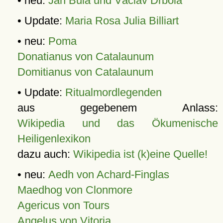
• neu:
Jan Bula und Václav Drbola
• Update:
Maria Rosa Julia Billiart
• neu:
Poma
Donatianus von Catalaunum
Domitianus von Catalaunum
• Update:
Ritualmordlegenden
aus gegebenem Anlass:
Wikipedia und das Ökumenische
Heiligenlexikon
dazu auch:
Wikipedia ist (k)eine Quelle!
• neu:
Aedh von Achard-Finglas
Maedhog von Clonmore
Agericus von Tours
Angelus von Vitoria