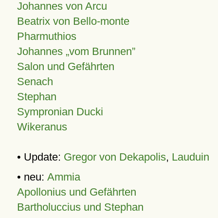
Johannes von Arcu
Beatrix von Bello-monte
Pharmuthios
Johannes
vom Brunnen
Salon und Gefährten
Senach
Stephan
Sympronian Ducki
Wikeranus
• Update:
Gregor von Dekapolis
,
Lauduin
• neu:
Ammia
Apollonius und Gefährten
Bartholuccius und Stephan