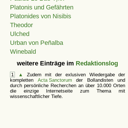
Platonis und Gefährten
Platonides von Nisibis
Theodor
Ulched
Urban von Peñalba
Winebald
weitere Einträge im
Redaktionslog
1
▲
Zudem mit der exlusiven Wiedergabe der
kompletten
Acta Sanctorum
der Bollandisten und
durch persönliche Recherchen an über 10.000 Orten
die einzige Internetseite zum Thema mit
wissenschaftlicher Tiefe.