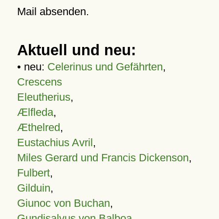
Mail absenden.
Aktuell und neu:
• neu:
Celerinus und Gefährten
,
Crescens
Eleutherius
,
Ælfleda
,
Æthelred
,
Eustachius Avril
,
Miles Gerard und Francis Dickenson
,
Fulbert
,
Gilduin
,
Giunoc von Buchan
,
Gundisalvus von Balboa
,