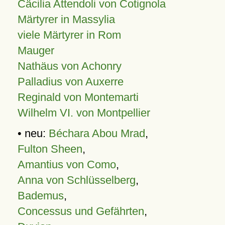
Cäcilia Attendoli von Cotignola
Märtyrer in Massylia
viele Märtyrer in Rom
Mauger
Nathäus von Achonry
Palladius von Auxerre
Reginald von Montemarti
Wilhelm VI. von Montpellier
• neu:
Béchara Abou Mrad
,
Fulton Sheen
,
Amantius von Como
,
Anna von Schlüsselberg
,
Bademus
,
Concessus und Gefährten
,