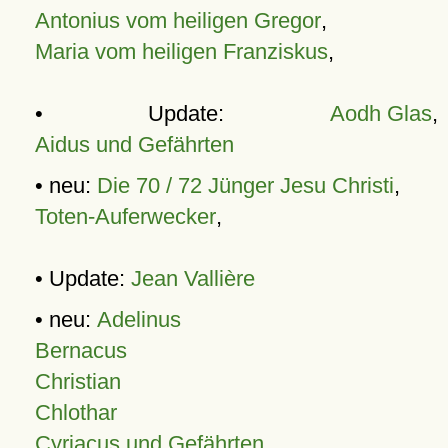
Antonius vom heiligen Gregor
,
Maria vom heiligen Franziskus
,
• Update:
Aodh Glas
,
Aidus und Gefährten
• neu:
Die 70 / 72 Jünger Jesu Christi
,
Toten-Auferwecker
,
• Update:
Jean Vallière
• neu:
Adelinus
Bernacus
Christian
Chlothar
Cyriacus und Gefährten