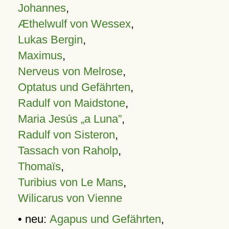
Johannes
,
Æthelwulf von Wessex
,
Lukas Bergin
,
Maximus
,
Nerveus von Melrose
,
Optatus und Gefährten
,
Radulf von Maidstone
,
Maria Jesús „a Luna”
,
Radulf von Sisteron
,
Tassach von Raholp
,
Thomaïs
,
Turibius von Le Mans
,
Wilicarus von Vienne
• neu:
Agapus und Gefährten
,