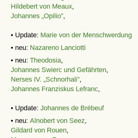
Hildebert von Meaux
,
Johannes „Opilio”
,
• Update:
Marie von der Menschwerdung
• neu:
Nazareno Lanciotti
• neu:
Theodosia
,
Johannes Swierc und Gefährten
,
Nerses IV. „Schnorhali”
,
Johannes Franziskus Lefranc
,
• Update:
Johannes de Brébeuf
• neu:
Alnobert von Seez
,
Gildard von Rouen
,