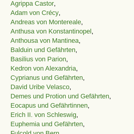
Agrippa Castor
,
Adam von Crécy
,
Andreas von Montereale
,
Anthusa von Konstantinopel
,
Anthousa von Mantinea
,
Balduin und Gefährten
,
Basilius von Parion
,
Kedron von Alexandria
,
Cyprianus und Gefährten
,
David Uribe Velasco
,
Demes und Protion und Gefährten
,
Eocapus und Gefährtinnen
,
Erich II. von Schleswig
,
Euphemia und Gefährten
,
Fulcold von Bern
,