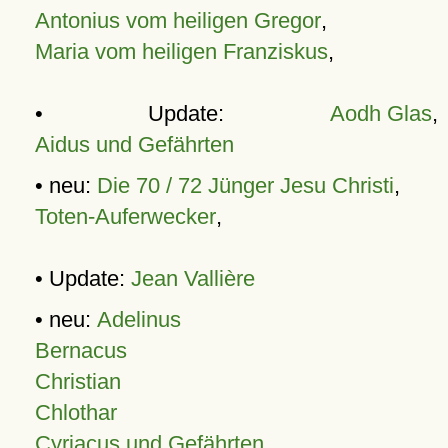
Antonius vom heiligen Gregor
,
Maria vom heiligen Franziskus
,
• Update:
Aodh Glas
,
Aidus und Gefährten
• neu:
Die 70 / 72 Jünger Jesu Christi
,
Toten-Auferwecker
,
• Update:
Jean Vallière
• neu:
Adelinus
Bernacus
Christian
Chlothar
Cyriacus und Gefährten