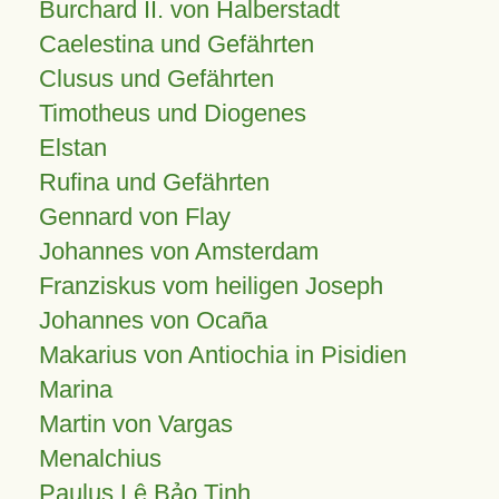
Burchard II. von Halberstadt
Caelestina und Gefährten
Clusus und Gefährten
Timotheus und Diogenes
Elstan
Rufina und Gefährten
Gennard von Flay
Johannes von Amsterdam
Franziskus vom heiligen Joseph
Johannes von Ocaña
Makarius von Antiochia in Pisidien
Marina
Martin von Vargas
Menalchius
Paulus Lê Bảo Tịnh