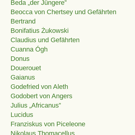
Beda „der Jüngere”
Beocca von Chertsey und Gefährten
Bertrand
Bonifatius Żukowski
Claudius und Gefährten
Cuanna Ógh
Donus
Douerouet
Gaianus
Godefried von Aleth
Godobert von Angers
Julius
Africanus
Lucidus
Franziskus von Piceleone
Nikolaus Thomacellus