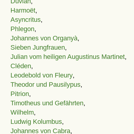
Duvian
,
Harmoët
,
Asyncritus
,
Phlegon
,
Johannes von Organyà
,
Sieben Jungfrauen
,
Julian vom heiligen Augustinus Martinet
,
Cléden
,
Leodebold von Fleury
,
Theodor und Pausilypus
,
Pitrion
,
Timotheus und Gefährten
,
Wilhelm
,
Ludwig Kolumbus
,
Johannes von Cabra
,