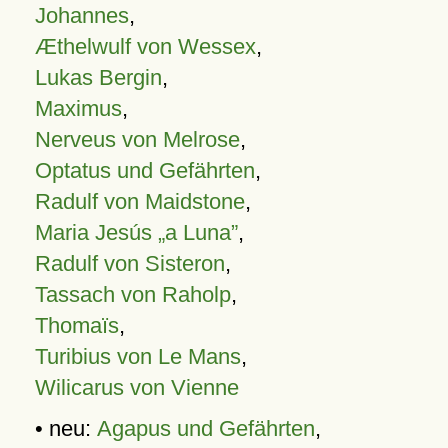
Johannes
,
Æthelwulf von Wessex
,
Lukas Bergin
,
Maximus
,
Nerveus von Melrose
,
Optatus und Gefährten
,
Radulf von Maidstone
,
Maria Jesús „a Luna”
,
Radulf von Sisteron
,
Tassach von Raholp
,
Thomaïs
,
Turibius von Le Mans
,
Wilicarus von Vienne
• neu:
Agapus und Gefährten
,