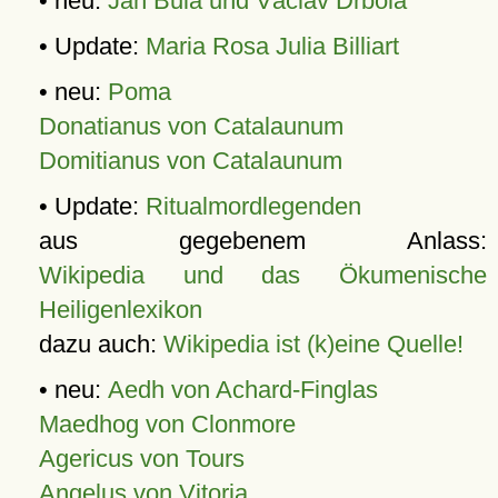
• neu:
Jan Bula und Václav Drbola
• Update:
Maria Rosa Julia Billiart
• neu:
Poma
Donatianus von Catalaunum
Domitianus von Catalaunum
• Update:
Ritualmordlegenden
aus gegebenem Anlass:
Wikipedia und das Ökumenische
Heiligenlexikon
dazu auch:
Wikipedia ist (k)eine Quelle!
• neu:
Aedh von Achard-Finglas
Maedhog von Clonmore
Agericus von Tours
Angelus von Vitoria