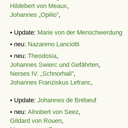
Hildebert von Meaux
,
Johannes „Opilio”
,
• Update:
Marie von der Menschwerdung
• neu:
Nazareno Lanciotti
• neu:
Theodosia
,
Johannes Swierc und Gefährten
,
Nerses IV. „Schnorhali”
,
Johannes Franziskus Lefranc
,
• Update:
Johannes de Brébeuf
• neu:
Alnobert von Seez
,
Gildard von Rouen
,