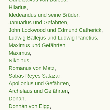
Hilarius
,
Idedeandus und seine Brüder
,
Januarius und Gefährten
,
John Lockwood und Edmund Catherick
,
Ludwig Ballejus und Ludwig Panetius
,
Maximus und Gefährten
,
Maximus
,
Nikolaus
,
Romanus von Metz
,
Sabás Reyes Salazar
,
Apollonius und Gefährten
,
Archelaus und Gefährten
,
Donan
,
Donnán von Eigg
,