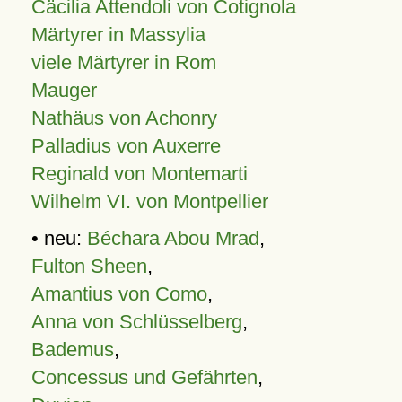
Cäcilia Attendoli von Cotignola
Märtyrer in Massylia
viele Märtyrer in Rom
Mauger
Nathäus von Achonry
Palladius von Auxerre
Reginald von Montemarti
Wilhelm VI. von Montpellier
• neu:
Béchara Abou Mrad
,
Fulton Sheen
,
Amantius von Como
,
Anna von Schlüsselberg
,
Bademus
,
Concessus und Gefährten
,