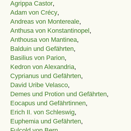
Agrippa Castor
,
Adam von Crécy
,
Andreas von Montereale
,
Anthusa von Konstantinopel
,
Anthousa von Mantinea
,
Balduin und Gefährten
,
Basilius von Parion
,
Kedron von Alexandria
,
Cyprianus und Gefährten
,
David Uribe Velasco
,
Demes und Protion und Gefährten
,
Eocapus und Gefährtinnen
,
Erich II. von Schleswig
,
Euphemia und Gefährten
,
Fulcold von Bern
,