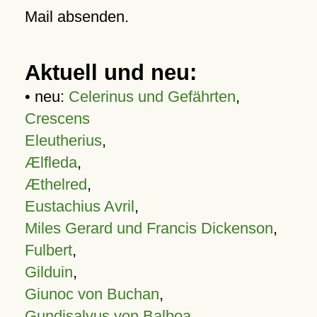
Mail absenden.
Aktuell und neu:
• neu:
Celerinus und Gefährten
,
Crescens
Eleutherius
,
Ælfleda
,
Æthelred
,
Eustachius Avril
,
Miles Gerard und Francis Dickenson
,
Fulbert
,
Gilduin
,
Giunoc von Buchan
,
Gundisalvus von Balboa
,