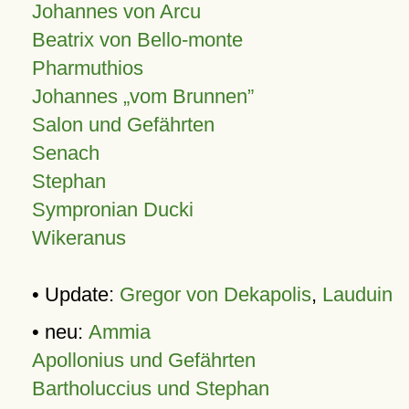
Johannes von Arcu
Beatrix von Bello-monte
Pharmuthios
Johannes
vom Brunnen
Salon und Gefährten
Senach
Stephan
Sympronian Ducki
Wikeranus
• Update:
Gregor von Dekapolis
,
Lauduin
• neu:
Ammia
Apollonius und Gefährten
Bartholuccius und Stephan