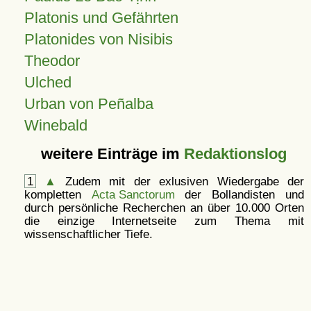
Platonis und Gefährten
Platonides von Nisibis
Theodor
Ulched
Urban von Peñalba
Winebald
weitere Einträge im
Redaktionslog
1
▲
Zudem mit der exlusiven Wiedergabe der
kompletten
Acta Sanctorum
der Bollandisten und
durch persönliche Recherchen an über 10.000 Orten
die einzige Internetseite zum Thema mit
wissenschaftlicher Tiefe.