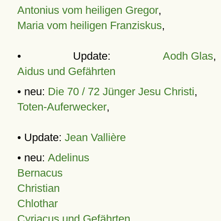
Antonius vom heiligen Gregor
,
Maria vom heiligen Franziskus
,
• Update:
Aodh Glas
,
Aidus und Gefährten
• neu:
Die 70 / 72 Jünger Jesu Christi
,
Toten-Auferwecker
,
• Update:
Jean Vallière
• neu:
Adelinus
Bernacus
Christian
Chlothar
Cyriacus und Gefährten