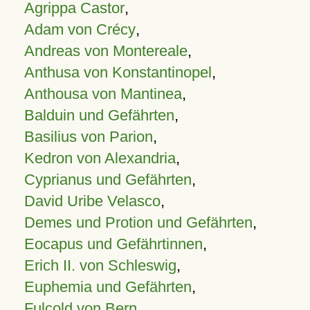
Agrippa Castor
,
Adam von Crécy
,
Andreas von Montereale
,
Anthusa von Konstantinopel
,
Anthousa von Mantinea
,
Balduin und Gefährten
,
Basilius von Parion
,
Kedron von Alexandria
,
Cyprianus und Gefährten
,
David Uribe Velasco
,
Demes und Protion und Gefährten
,
Eocapus und Gefährtinnen
,
Erich II. von Schleswig
,
Euphemia und Gefährten
,
Fulcold von Bern
,