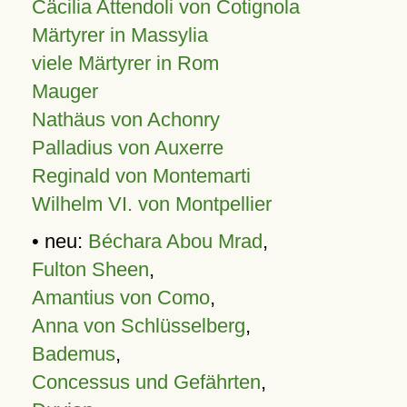
Cäcilia Attendoli von Cotignola
Märtyrer in Massylia
viele Märtyrer in Rom
Mauger
Nathäus von Achonry
Palladius von Auxerre
Reginald von Montemarti
Wilhelm VI. von Montpellier
• neu:
Béchara Abou Mrad
,
Fulton Sheen
,
Amantius von Como
,
Anna von Schlüsselberg
,
Bademus
,
Concessus und Gefährten
,