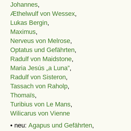
Johannes
,
Æthelwulf von Wessex
,
Lukas Bergin
,
Maximus
,
Nerveus von Melrose
,
Optatus und Gefährten
,
Radulf von Maidstone
,
Maria Jesús „a Luna”
,
Radulf von Sisteron
,
Tassach von Raholp
,
Thomaïs
,
Turibius von Le Mans
,
Wilicarus von Vienne
• neu:
Agapus und Gefährten
,