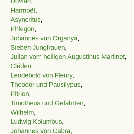
Duvian
,
Harmoët
,
Asyncritus
,
Phlegon
,
Johannes von Organyà
,
Sieben Jungfrauen
,
Julian vom heiligen Augustinus Martinet
,
Cléden
,
Leodebold von Fleury
,
Theodor und Pausilypus
,
Pitrion
,
Timotheus und Gefährten
,
Wilhelm
,
Ludwig Kolumbus
,
Johannes von Cabra
,