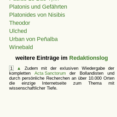
Platonis und Gefährten
Platonides von Nisibis
Theodor
Ulched
Urban von Peñalba
Winebald
weitere Einträge im
Redaktionslog
1
▲
Zudem mit der exlusiven Wiedergabe der
kompletten
Acta Sanctorum
der Bollandisten und
durch persönliche Recherchen an über 10.000 Orten
die einzige Internetseite zum Thema mit
wissenschaftlicher Tiefe.