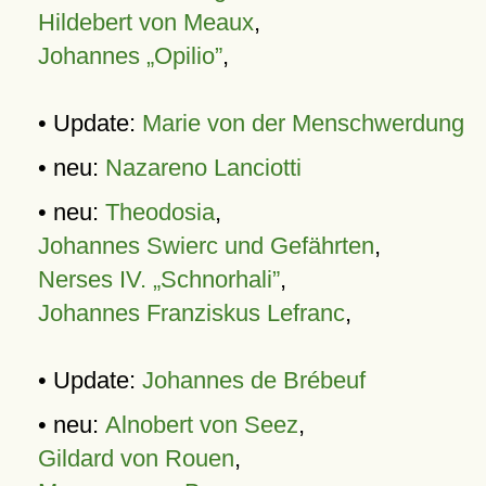
Hildebert von Meaux
,
Johannes „Opilio”
,
• Update:
Marie von der Menschwerdung
• neu:
Nazareno Lanciotti
• neu:
Theodosia
,
Johannes Swierc und Gefährten
,
Nerses IV. „Schnorhali”
,
Johannes Franziskus Lefranc
,
• Update:
Johannes de Brébeuf
• neu:
Alnobert von Seez
,
Gildard von Rouen
,