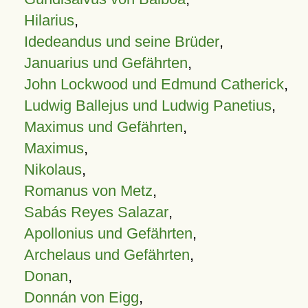
Hilarius
,
Idedeandus und seine Brüder
,
Januarius und Gefährten
,
John Lockwood und Edmund Catherick
,
Ludwig Ballejus und Ludwig Panetius
,
Maximus und Gefährten
,
Maximus
,
Nikolaus
,
Romanus von Metz
,
Sabás Reyes Salazar
,
Apollonius und Gefährten
,
Archelaus und Gefährten
,
Donan
,
Donnán von Eigg
,