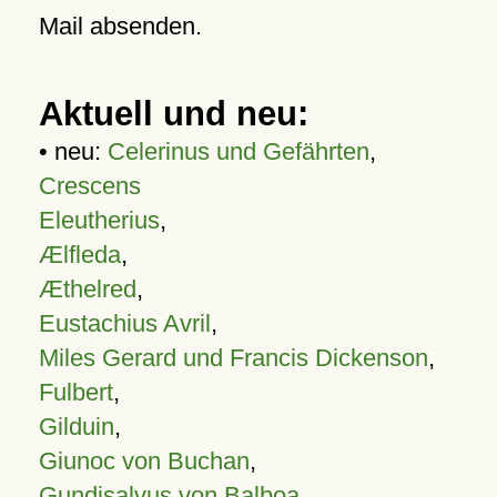
Mail absenden.
Aktuell und neu:
• neu:
Celerinus und Gefährten
,
Crescens
Eleutherius
,
Ælfleda
,
Æthelred
,
Eustachius Avril
,
Miles Gerard und Francis Dickenson
,
Fulbert
,
Gilduin
,
Giunoc von Buchan
,
Gundisalvus von Balboa
,