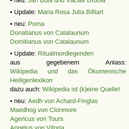
• neu:
Jan Bula und Václav Drbola
• Update:
Maria Rosa Julia Billiart
• neu:
Poma
Donatianus von Catalaunum
Domitianus von Catalaunum
• Update:
Ritualmordlegenden
aus gegebenem Anlass:
Wikipedia und das Ökumenische
Heiligenlexikon
dazu auch:
Wikipedia ist (k)eine Quelle!
• neu:
Aedh von Achard-Finglas
Maedhog von Clonmore
Agericus von Tours
Angelus von Vitoria