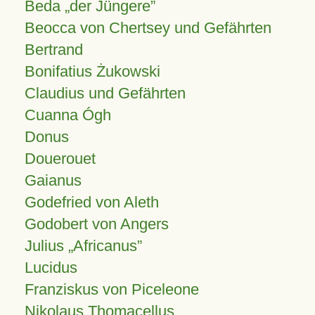
Beda „der Jüngere”
Beocca von Chertsey und Gefährten
Bertrand
Bonifatius Żukowski
Claudius und Gefährten
Cuanna Ógh
Donus
Douerouet
Gaianus
Godefried von Aleth
Godobert von Angers
Julius
Africanus
Lucidus
Franziskus von Piceleone
Nikolaus Thomacellus