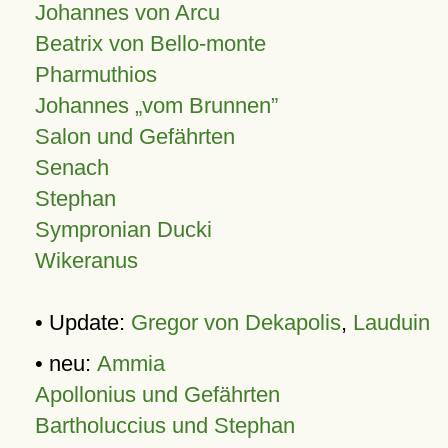
Johannes von Arcu
Beatrix von Bello-monte
Pharmuthios
Johannes
vom Brunnen
Salon und Gefährten
Senach
Stephan
Sympronian Ducki
Wikeranus
• Update:
Gregor von Dekapolis
,
Lauduin
• neu:
Ammia
Apollonius und Gefährten
Bartholuccius und Stephan