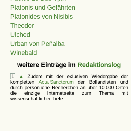
Platonis und Gefährten
Platonides von Nisibis
Theodor
Ulched
Urban von Peñalba
Winebald
weitere Einträge im
Redaktionslog
1
▲
Zudem mit der exlusiven Wiedergabe der
kompletten
Acta Sanctorum
der Bollandisten und
durch persönliche Recherchen an über 10.000 Orten
die einzige Internetseite zum Thema mit
wissenschaftlicher Tiefe.