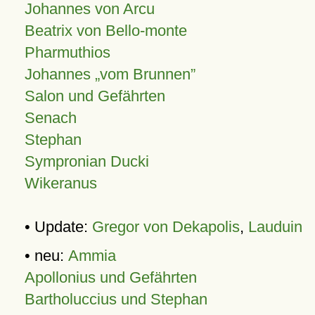
Johannes von Arcu
Beatrix von Bello-monte
Pharmuthios
Johannes
vom Brunnen
Salon und Gefährten
Senach
Stephan
Sympronian Ducki
Wikeranus
• Update:
Gregor von Dekapolis
,
Lauduin
• neu:
Ammia
Apollonius und Gefährten
Bartholuccius und Stephan