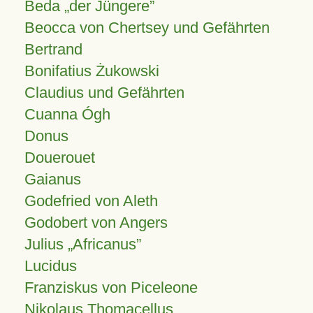
Beda „der Jüngere”
Beocca von Chertsey und Gefährten
Bertrand
Bonifatius Żukowski
Claudius und Gefährten
Cuanna Ógh
Donus
Douerouet
Gaianus
Godefried von Aleth
Godobert von Angers
Julius
Africanus
Lucidus
Franziskus von Piceleone
Nikolaus Thomacellus