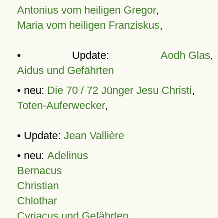
Antonius vom heiligen Gregor
,
Maria vom heiligen Franziskus
,
• Update:
Aodh Glas
,
Aidus und Gefährten
• neu:
Die 70 / 72 Jünger Jesu Christi
,
Toten-Auferwecker
,
• Update:
Jean Vallière
• neu:
Adelinus
Bernacus
Christian
Chlothar
Cyriacus und Gefährten