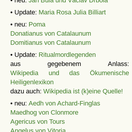
• neu:
Jan Bula und Václav Drbola
• Update:
Maria Rosa Julia Billiart
• neu:
Poma
Donatianus von Catalaunum
Domitianus von Catalaunum
• Update:
Ritualmordlegenden
aus gegebenem Anlass:
Wikipedia und das Ökumenische
Heiligenlexikon
dazu auch:
Wikipedia ist (k)eine Quelle!
• neu:
Aedh von Achard-Finglas
Maedhog von Clonmore
Agericus von Tours
Angelus von Vitoria