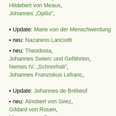
Hildebert von Meaux
,
Johannes „Opilio”
,
• Update:
Marie von der Menschwerdung
• neu:
Nazareno Lanciotti
• neu:
Theodosia
,
Johannes Swierc und Gefährten
,
Nerses IV. „Schnorhali”
,
Johannes Franziskus Lefranc
,
• Update:
Johannes de Brébeuf
• neu:
Alnobert von Seez
,
Gildard von Rouen
,