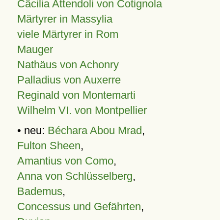
Cäcilia Attendoli von Cotignola
Märtyrer in Massylia
viele Märtyrer in Rom
Mauger
Nathäus von Achonry
Palladius von Auxerre
Reginald von Montemarti
Wilhelm VI. von Montpellier
• neu:
Béchara Abou Mrad
,
Fulton Sheen
,
Amantius von Como
,
Anna von Schlüsselberg
,
Bademus
,
Concessus und Gefährten
,