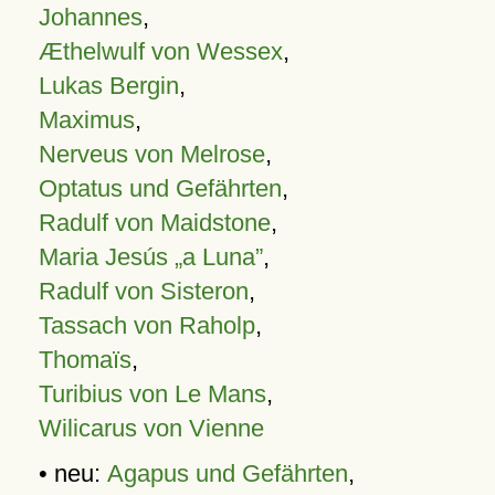
Johannes
,
Æthelwulf von Wessex
,
Lukas Bergin
,
Maximus
,
Nerveus von Melrose
,
Optatus und Gefährten
,
Radulf von Maidstone
,
Maria Jesús „a Luna”
,
Radulf von Sisteron
,
Tassach von Raholp
,
Thomaïs
,
Turibius von Le Mans
,
Wilicarus von Vienne
• neu:
Agapus und Gefährten
,