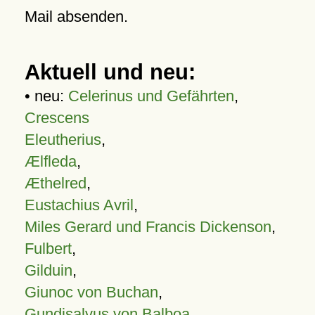
Mail absenden.
Aktuell und neu:
• neu:
Celerinus und Gefährten
,
Crescens
Eleutherius
,
Ælfleda
,
Æthelred
,
Eustachius Avril
,
Miles Gerard und Francis Dickenson
,
Fulbert
,
Gilduin
,
Giunoc von Buchan
,
Gundisalvus von Balboa
,