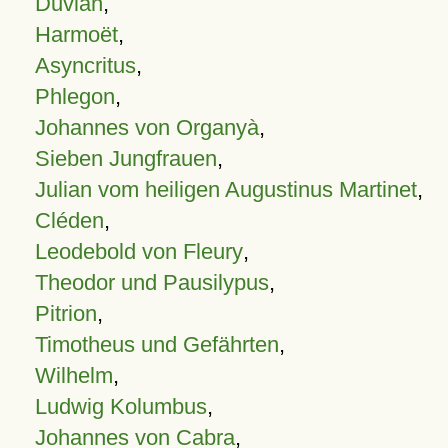
Duvian
,
Harmoët
,
Asyncritus
,
Phlegon
,
Johannes von Organyà
,
Sieben Jungfrauen
,
Julian vom heiligen Augustinus Martinet
,
Cléden
,
Leodebold von Fleury
,
Theodor und Pausilypus
,
Pitrion
,
Timotheus und Gefährten
,
Wilhelm
,
Ludwig Kolumbus
,
Johannes von Cabra
,