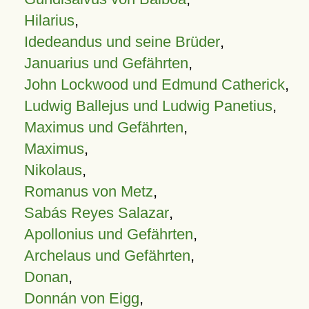
Hilarius
,
Idedeandus und seine Brüder
,
Januarius und Gefährten
,
John Lockwood und Edmund Catherick
,
Ludwig Ballejus und Ludwig Panetius
,
Maximus und Gefährten
,
Maximus
,
Nikolaus
,
Romanus von Metz
,
Sabás Reyes Salazar
,
Apollonius und Gefährten
,
Archelaus und Gefährten
,
Donan
,
Donnán von Eigg
,