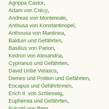
Agrippa Castor
,
Adam von Crécy
,
Andreas von Montereale
,
Anthusa von Konstantinopel
,
Anthousa von Mantinea
,
Balduin und Gefährten
,
Basilius von Parion
,
Kedron von Alexandria
,
Cyprianus und Gefährten
,
David Uribe Velasco
,
Demes und Protion und Gefährten
,
Eocapus und Gefährtinnen
,
Erich II. von Schleswig
,
Euphemia und Gefährten
,
Fulcold von Bern
,